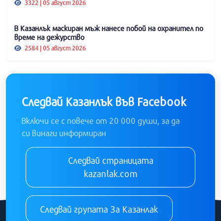
3322 | 05 август 2026
В Казанлък маскиран мъж нанесе побой на охранител по
време на дежурство
2584 | 05 август 2026
Следвай Казанлък във Facebook
Включи се с повече от 20 000 души, за да
си винаги информиран
Следвай страницата
kazanlak.com
Следвай групата За Казанлак