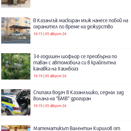
В Казанлък маскиран мъж нанесе побой на
охранител по време на дежурство
10:15 | 05 август 26
34-годишен шофьор се преобърна по
таван с автомобила си в крайпътна
канавка на Хаинбоаз
10:19 | 05 август 26
Спипаха водач в Казанлъшко, седнал зад
волана на “БМВ“ дрогиран
10:19 | 05 август 26
Математикът Валентин Кирилов от