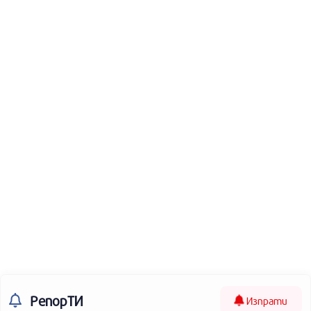
РепорТИ
Изпрати