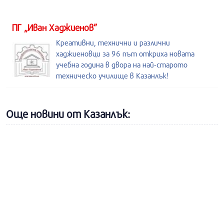
ПГ „Иван Хаджиенов”
Креативни, технични и различни
хаджиеновци за 96 път откриха новата
учебна година в двора на най-старото
техническо училище в Казанлък!
Още новини от Казанлък: