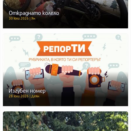
Откраднато колело
30 юли 2026 | Ян
Изгубен номер
28 юли 2026 | Деян