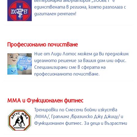
Ветеринарна амбулатория „ЗООВЕТ” е
единствената в региона, която разполага с
дигитален рентген!
Професионално почистване
Ние от Лиди Лотос можем да Ви предложим
идеалното решение за вашия дом или офис.
Специализирани сме в сферата на
професионалното почистване.
ММА и Функционален фитнес
Тренировки по Смесени бойни изкуства
/MMA/, Граплинг /Бразилско Джу Джицу/ и
Функционален фитнес. За деца и възрастни