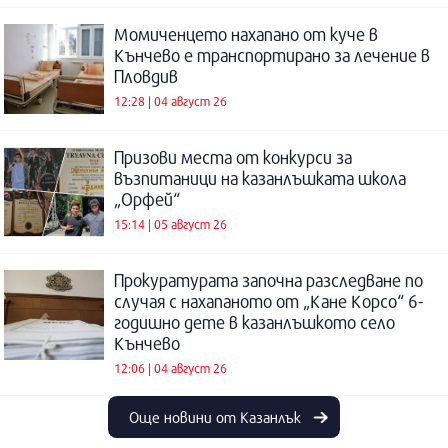
Момиченцето нахапано от куче в
Кънчево е транспортирано за лечение в
Пловдив
12:28 | 04 август 26
Призови места от конкурси за
възпитаници на казанлъшката школа
„Орфей“
15:14 | 05 август 26
Прокуратурата започна разследване по
случая с нахапаното от „Кане Корсо“ 6-
годишно дете в казанлъшкото село
Кънчево
12:06 | 04 август 26
Още новини от Казанлък