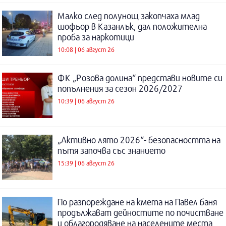
Малко след полунощ закопчаха млад
шофьор в Казанлък, дал положителна
проба за наркотици
10:08 | 06 август 26
ФК „Розова долина“ представи новите си
попълнения за сезон 2026/2027
10:39 | 06 август 26
„Активно лято 2026“- безопасността на
пътя започва със знанието
15:39 | 06 август 26
По разпореждане на кмета на Павел баня
продължават дейностите по почистване
и облагородяване на населените места