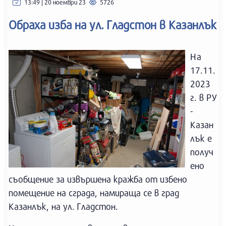
13:49 | 20 ноември 23
5726
Обраха изба на ул. Гладстон в Казанлък
На
17.11.
2023
г. в РУ
-
Казан
лък е
получ
ено
съобщение за извършена кражба от избено
помещение на сграда, намираща се в град
Казанлък, на ул. Гладстон.