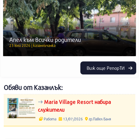
Апел към всички родители
23 юли 2026 | казанлъчанка
Виж още РепорТИ
Обяви от Казанлък:
Maria Village Resort набира
служители
Работа
13/07/2026
гр.Павел Баня