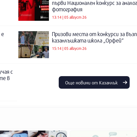
първи Национален конкурс за анало
фотография
13:14 | 05 август 26
 е
Призови места от конкурси за въз
казанлъшката школа „Орфей“
15:14 | 05 август 26
учая с
те в
Още новини от Казанлък