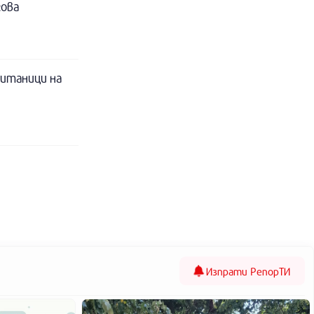
гова
питаници на
Изпрати
РепорТИ