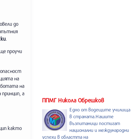
овели до
зопътния
ски
.
 ще проучи
зопасност
цията на
аботата на
 принцип, а
ППМГ Никола Обрешков
Едно от водещите училища
в страната.Нашите
възпитаници постигат
цип както
национални и международни
успехи в областта на