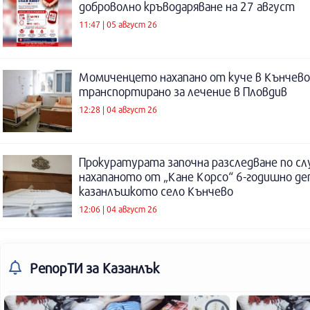
доброволно кръводаряване на 27 август
11:47 | 05 август 26
Момиченцето нахапано от куче в Кънчево
транспортирано за лечение в Пловдив
12:28 | 04 август 26
Прокуратурата започна разследване по сл
нахапаното от „Кане Корсо“ 6-годишно де
казанлъшкото село Кънчево
12:06 | 04 август 26
РепорТИ
за Казанлък