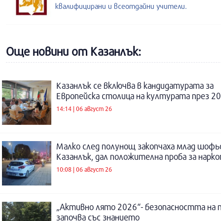
квалифицирани и всеотдайни учители.
Още новини от Казанлък:
Казанлък се включва в кандидатурата за
Европейска столица на културата през 20
14:14 | 06 август 26
Малко след полунощ закопчаха млад шофь
Казанлък, дал положителна проба за нарк
10:08 | 06 август 26
„Активно лято 2026“- безопасността на 
започва със знанието