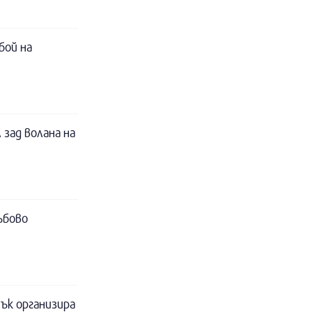
бой на
 зад волана на
ъбово
ък организира