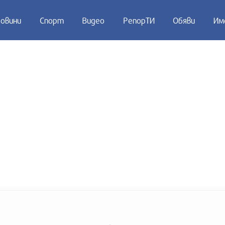
овини
Спорт
Видео
РепорТИ
Обяви
Им