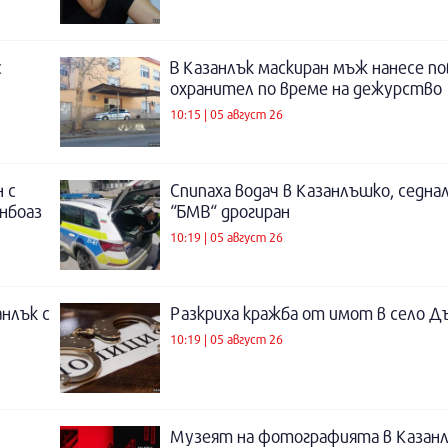
с
В Казанлък маскиран мъж нанесе по
охранител по време на дежурство
10:15 | 05 август 26
 с
Спипаха водач в Казанлъшко, седнал
инбоаз
“БМВ“ дрогиран
10:19 | 05 август 26
нлък с
Разкриха кражба от имот в село Д
10:19 | 05 август 26
Музеят на фотографията в Казанл