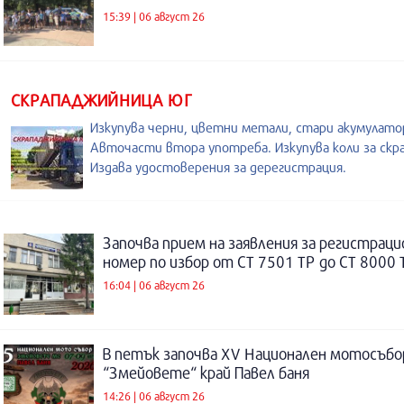
15:39 | 06 август 26
СКРАПАДЖИЙНИЦА ЮГ
Изкупува черни, цветни метали, стари акумулато
Авточасти втора употреба. Изкупува коли за скра
Издава удостоверения за дерегистрация.
Започва прием на заявления за регистраци
номер по избор от СТ 7501 ТР до СТ 8000 
16:04 | 06 август 26
В петък започва XV Национален мотосъбо
“Змейовете“ край Павел баня
14:26 | 06 август 26