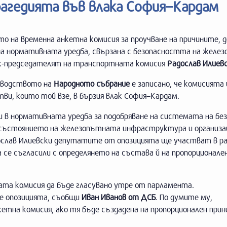
рагедията във влака София–Кардам
о на временна анкетна комисия за проучване на причините, д
 на нормативната уредба, свързана с безопасността на желе
к-председателят на транспортната комисия
Радослав Илиев
ловодството на
Народното събрание
е записано, че комисията
и, които той взе, в бързия влак София–Кардам.
 в нормативната уредба за подобряване на системата на бе
а състоянието на железопътната инфраструктура и организа
дослав Илиевски депутатите от опозицията ще участват в р
се съгласили с определянето на състава й на пропорционален
та комисия да бъде гласувано утре от парламента.
е опозицията, съобщи
Иван Иванов от ДСБ
. По думите му,
етна комисия, ако тя бъде създадена на пропорционален прин