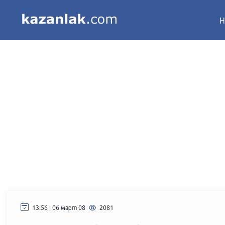
Н
13:56 | 06 март 08
2081