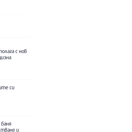
полага с нов
цизна
ите си
 баня
стване и