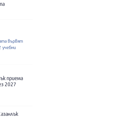
та
жата вървят
2 учебни
ък приема
ез 2027
Казанлък