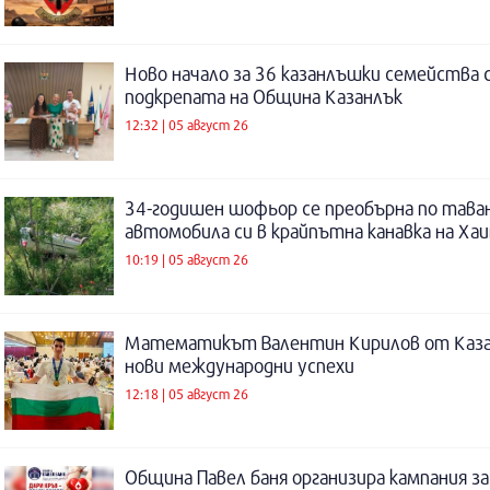
Ново начало за 36 казанлъшки семейства 
подкрепата на Община Казанлък
12:32 | 05 август 26
34-годишен шофьор се преобърна по таван
автомобила си в крайпътна канавка на Ха
10:19 | 05 август 26
Математикът Валентин Кирилов от Каза
нови международни успехи
12:18 | 05 август 26
Община Павел баня организира кампания за