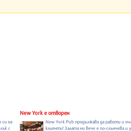
New York е отворен
 си на
New York Pub продължава да работи и оч
лък с
клиенти! Залата ни вече е по-слънчева и 