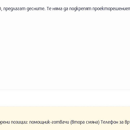
0, предлагат десните. Те няма да подкрепят проекторешение
орени позиции: помощник-готвачи (втора смяна) Телефон за вр