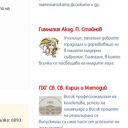
математиката,физиката и др.
то на
Гимназия Акад. П. Стайнов
Училище, запазило добрите
традиции и доразвиващо ги
в нашето модерно
съвремие. Гимназия, в която
всичко се посвещава на младите хора.
ПХГ Св. Св. Кирил и Методий
Висок професионализъм на
колектива, успехи на
олимпиади и висок процент
на реализирали се
ъзка: 0893
випускници са само част от успехите на
гимназията!