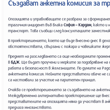
Създават анкетна комисия за т
Опозицията и управляващите се разбраха за сформиранет
трагичния инцидент във влака
София – Кардам
, както и
транспорт. Това съобщи след консултациите заместни
В проекторешението, което ще бъде внесено днес в де
обстоятелствата, свързани с пожара и човешките жертв
Предмет на разследването са още необходимите промени
в
БДЖ
. Ще бъдат проучени и мерките за подобряване н
работа и безопасност в железниците. По думите на Ра
анкетната комисия. Нейните представители обаче не са 
са настоявали за участие на паритетен принцип.
Очаква се проекторешението за създаването на анкетна
Междувременно алтернативно проекторешение ще внес
представителите на опозицията няма да участват в анк
предлага мнозинството.