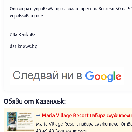
Опозиция и управляващи да имат представители 50 на 5
управляващите.
Ива Капкова
dariknews.bg
Обяви от Казанлък:
Maria Village Resort набира служители
Maria Village Resort набира служители. Отв
49 49 49 Задължителен...