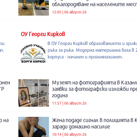
облагородяване на населените мес
12:05 | 06 август 26
ОУ Георги Кирков
ри.
В ОУ Георги Кирков образованието и гри
п.
ръка за ръка. Модерна материална база в 
корпуса - начален и прогимназиален.
онен
Музеят на фотографията в Казанл
ТР
заявки за фотографски изложби пр
година
11:57 | 06 август 26
р на
Жена подаде сигнал в полицията в 
заради домашно насилие
10:14 | 06 август 26