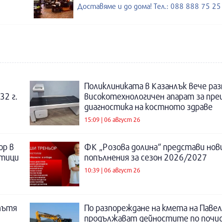
Доставяме и до дома! Тел.: 088 888 75 25
Поликлиниката в Казанлък вече раз
32 г.
високотехнологичен апарат за пре
диагностика на костното здраве
15:09 | 06 август 26
ор в
ФК „Розова долина“ представи нов
отици
попълнения за сезон 2026/2027
10:39 | 06 август 26
пътя
По разпореждане на кмета на Павел
продължават дейностите по почи