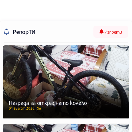
РепорТИ
Изпрати
Награда за откраднато колело
01 август 2026 | Ян