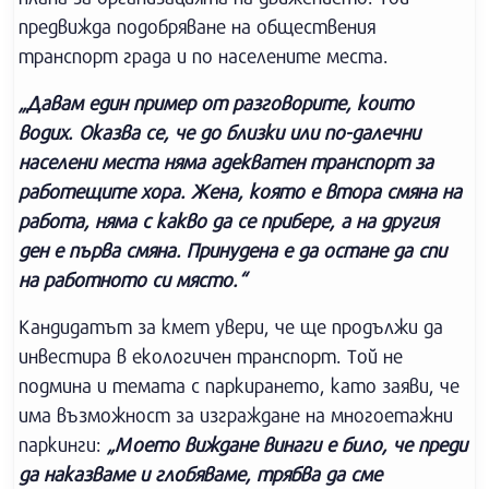
предвижда подобряване на обществения
транспорт града и по населените места.
„Давам един пример от разговорите, които
водих. Оказва се, че до близки или по-далечни
населени места няма адекватен транспорт за
работещите хора. Жена, която е втора смяна на
работа, няма с какво да се прибере, а на другия
ден е първа смяна. Принудена е да остане да спи
на работното си място.“
Кандидатът за кмет увери, че ще продължи да
инвестира в екологичен транспорт. Той не
подмина и темата с паркирането, като заяви, че
има възможност за изграждане на многоетажни
паркинги:
„Моето виждане винаги е било, че преди
да наказваме и глобяваме, трябва да сме