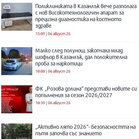
Поликлиниката в Казанлък вече разполага
с нов високотехнологичен апарат за
прецизна диагностика на костното
здраве
15:09 | 06 август 26
Малко след полунощ закопчаха млад
шофьор в Казанлък, дал положителна
проба за наркотици
10:08 | 06 август 26
ФК „Розова долина“ представи новите си
попълнения за сезон 2026/2027
10:39 | 06 август 26
„Активно лято 2026“- безопасността на
пътя започва със знанието