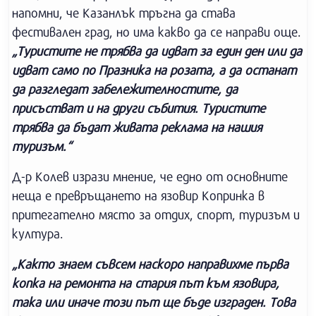
напомни, че Казанлък тръгна да става
фестивален град, но има какво да се направи още.
„Туристите не трябва да идват за един ден или да
идват само по Празника на розата, а да останат
да разгледат забележителностите, да
присъстват и на други събития. Туристите
трябва да бъдат живата реклама на нашия
туризъм.“
Д-р Колев изрази мнение, че едно от основните
неща е превръщането на язовир Копринка в
притегателно място за отдих, спорт, туризъм и
култура.
„Както знаем съвсем наскоро направихме първа
копка на ремонта на стария път към язовира,
така или иначе този път ще бъде изграден. Това