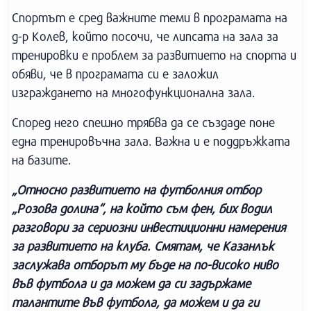
Спортът е сред важните теми в програмата на
д-р Колев, който посочи, че липсата на зала за
тренировки е проблем за развитието на спорта и
обяви, че в програмата си е заложил
изграждането на многофункционална зала.
Според него спешно трябва да се създаде поне
една тренировъчна зала. Важна и е поддръжката
на базите.
„Относно развитието на футболния отбор
„Розова долина“, на който съм фен, бих водил
разговори за сериозни инвестиционни намерения
за развитието на клуба. Смятам, че Казанлък
заслужава отборът му бъде на по-високо ниво
във футбола и да можем да си задържаме
талантите във футбола, да можем и да ги