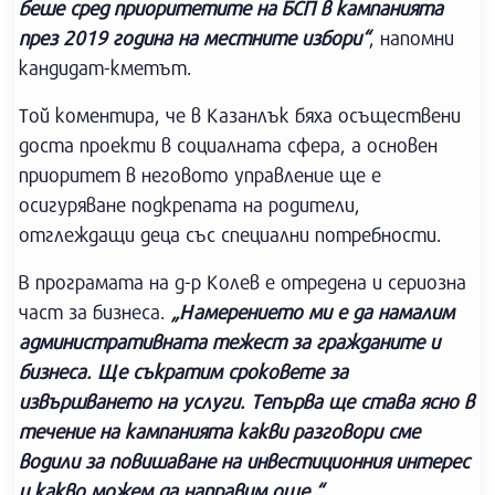
беше сред приоритетите на БСП в кампанията
през 2019 година на местните избори“
, напомни
кандидат-кметът.
Той коментира, че в Казанлък бяха осъществени
доста проекти в социалната сфера, а основен
приоритет в неговото управление ще е
осигуряване подкрепата на родители,
отглеждащи деца със специални потребности.
В програмата на д-р Колев е отредена и сериозна
част за бизнеса.
„Намерението ми е да намалим
административната тежест за гражданите и
бизнеса. Ще съкратим сроковете за
извършването на услуги. Тепърва ще става ясно в
течение на кампанията какви разговори сме
водили за повишаване на инвестиционния интерес
и какво можем да направим още.“