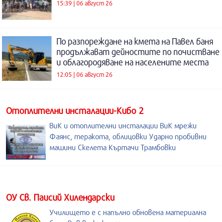
15:39 | 06 август 26
По разпореждане на кмета на Павел баня
продължават дейностите по почистване
и облагородяване на населените места
12:05 | 06 август 26
Отоплителни инсталации-Кибо 2
ВиК и отоплителни инсталации ВиК мрежи
Фаянс, теракота, облицовки Ударно пробивни
машини Скелета Къртачи Трамбовки
ОУ Св. Паисий Хилендарски
Училището е с напълно обновена материална