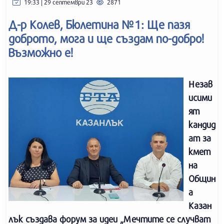
19:33 | 29 септември 23
2871
Д-р Колев, Бюлетина №1: Ще пазя
доброто, мога и ще създам по-добро!
Възможно е!
Незав
исими
ят
кандид
ат за
кмет
на
Общин
а
Казан
лък създава форум за идеи „Мечтите се случват