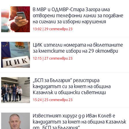
В МВР и ОДМВР-Стара Загора има
отворени телефонни линии за подаване
на сигнали за изборни нарушения
13:02 | 29 септември 23
ЦИК изтегли номерата на бюлетините
за кметските избори на 29 октомври
12:15 | 27 септември 23
„БСП за България“ регистрира
кандидатът си за кмет на община
Казанлък и общински съветници
15:24 | 25 септември 23
Известният хирург д-р Иван Колев е
кандидатът за кмет на община Казанлък
от „БСП за България“