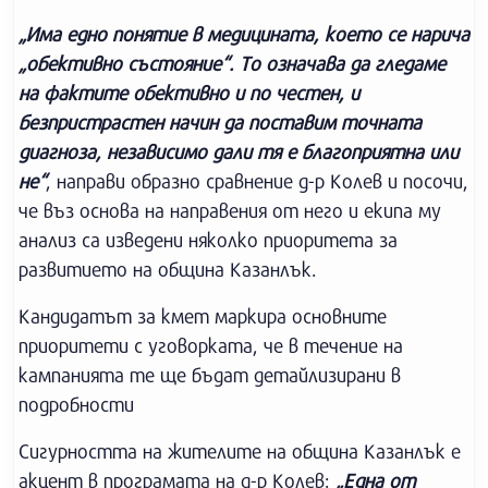
„Има едно понятие в медицината, което се нарича
„обективно състояние“. То означава да гледаме
на фактите обективно и по честен, и
безпристрастен начин да поставим точната
диагноза, независимо дали тя е благоприятна или
не“
, направи образно сравнение д-р Колев и посочи,
че въз основа на направения от него и екипа му
анализ са изведени няколко приоритета за
развитието на община Казанлък.
Кандидатът за кмет маркира основните
приоритети с уговорката, че в течение на
кампанията те ще бъдат детайлизирани в
подробности
Сигурността на жителите на община Казанлък е
акцент в програмата на д-р Колев:
„Една от