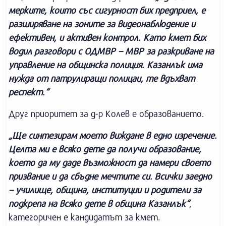
мерките, които със сигурност бих предприел, е
разширяване на зоните за видеонаблюдение и
ефективен, и активен контрол. Като кмет бих
водил разговори с ОДМВР – МВР за разкриване на
управление на общинска полиция. Казанлък има
нужда от патрулиращи полицаи, те вдъхват
респект.“
Друг приоритет за д-р Колев е образованието.
„Ще синтезирам моето виждане в едно изречение.
Целта ми е всяко дете да получи образование,
което да му даде възможност да намери своето
призвание и да сбъдне мечтите си. Всички заедно
– училище, община, институции и родители за
подкрепа на всяко дете в община Казанлък“
,
категоричен е кандидатът за кмет.