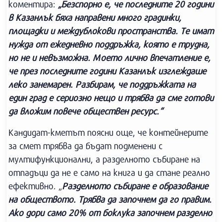
коментира:
„Безспорно е, че последните 20 години
в Казанлък бяха направени много градинки,
площадки и междублокови пространства. Те имат
нужда от ежедневно поддръжка, която е трудна,
но не и невъзможна. Моето лично впечатление е,
че през последните години Казанлък изглеждаше
леко занемарен. Разбирам, че поддръжката на
един град е сериозно нещо и трябва да сме готови
да вложим повече обществен ресурс.“
Кандидат-кметът поясни още, че контейнерите
за смет трябва да бъдат подменени с
мултифункционални, а разделното събиране на
отпадъци да не е само на книга и да стане реално
ефективно. „
Разделното събиране е образование
на обществото. Трябва да започнем да го правим.
Ако дори само 20% от боклука започнем разделно