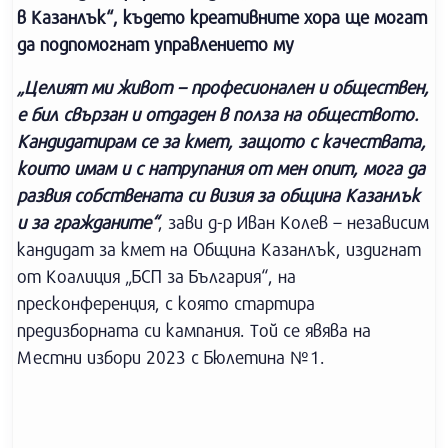
в Казанлък“, където креативните хора ще могат
да подпомогнат управлението му
„Целият ми живот – професионален и обществен,
е бил свързан и отдаден в полза на обществото.
Кандидатирам се за кмет, защото с качествата,
които имам и с натрупания от мен опит, мога да
развия собствената си визия за община Казанлък
и за гражданите“
, зави д-р Иван Колев – независим
кандидат за кмет на Община Казанлък, издигнат
от Коалиция „БСП за България“, на
пресконференция, с която стартира
предизборната си кампания. Той се явява на
Местни избори 2023 с Бюлетина №1.