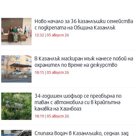
Ново начало за 36 казанлъшки семейства
с подкрепата на Община Казанлък
12:32 | 05 август 26
В Казанлък маскиран мъж нанесе побой на
охранител по време на дежурство
10:15 | 05 август 26
34-годишен шофьор се преобърна по
таван с автомобила си в крайпътна
канавка на Хаинбоаз
10:19 | 05 август 26
Спипаха водач в Казанлъшко, седнал зад