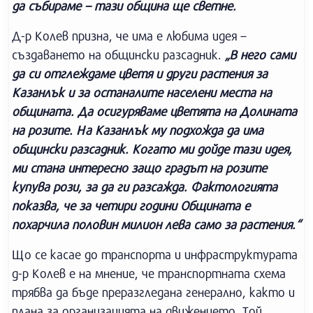
да събираме – тази община ще светне.
Д-р Колев призна, че има е любима идея –
създаването на общински разсадник.
„В него сами
да си отглеждаме цветя и други растения за
Казанлък и за останалите населени места на
общината. Да осигуряваме цветята на Долината
на розите. На Казанлък му подхожда да има
общински разсадник. Когато ми дойде тази идея,
ми стана интересно защо градът на розите
купува рози, за да ги разсажда. Фактологията
показва, че за четири години Общината е
похарчила половин милион лева само за растения.“
Що се касае до транспорта и инфраструктурата
д-р Колев е на мнение, че транспортната схема
трябва да бъде преразгледана генерално, както и
плана за организацията на движението. Той