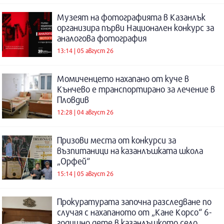
Музеят на фотографията в Казанлък
организира първи Национален конкурс за
аналогова фотография
13:14 | 05 август 26
Момиченцето нахапано от куче в
Кънчево е транспортирано за лечение в
Пловдив
12:28 | 04 август 26
Призови места от конкурси за
възпитаници на казанлъшката школа
„Орфей“
15:14 | 05 август 26
Прокуратурата започна разследване по
случая с нахапаното от „Кане Корсо“ 6-
годишно дете в казанлъшкото село