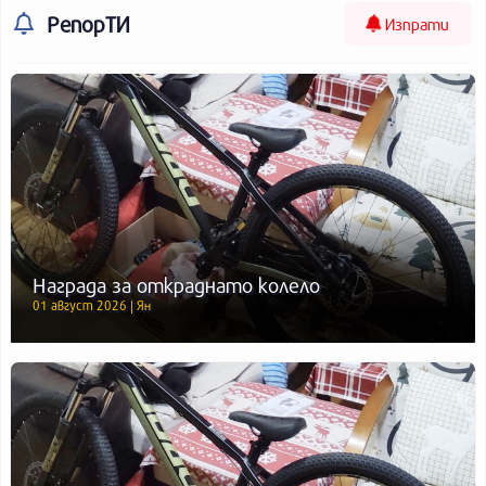
РепорТИ
Изпрати
Награда за откраднато колело
01 август 2026 | Ян