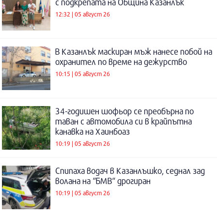
с подкрепата на Община Казанлък
12:32 | 05 август 26
В Казанлък маскиран мъж нанесе побой на
охранител по време на дежурство
10:15 | 05 август 26
34-годишен шофьор се преобърна по
таван с автомобила си в крайпътна
канавка на Хаинбоаз
10:19 | 05 август 26
Спипаха водач в Казанлъшко, седнал зад
волана на “БМВ“ дрогиран
10:19 | 05 август 26