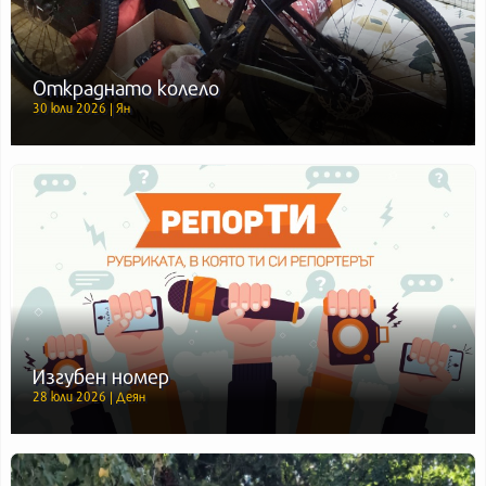
Откраднато колело
30 юли 2026 | Ян
Изгубен номер
28 юли 2026 | Деян