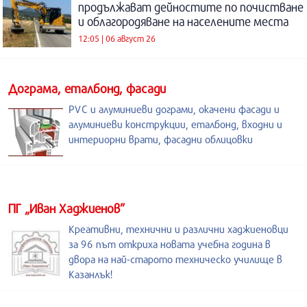
продължават дейностите по почистване
и облагородяване на населените места
12:05 | 06 август 26
Дограма, еталбонд, фасади
PVC и алуминиеви дограми, окачени фасади и
алуминиеви конструкции, еталбонд, входни и
интериорни врати, фасадни облицовки
ПГ „Иван Хаджиенов”
Креативни, технични и различни хаджиеновци
за 96 път откриха новата учебна година в
двора на най-старото техническо училище в
Казанлък!