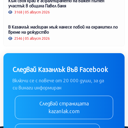
Към своя край е асфалтирането на важен пътен
участък в община Павел баня
3168 | 05 август 2026
В Казанлък маскиран мъж нанесе побой на охранител по
време на дежурство
2546 | 05 август 2026
Следвай Казанлък във Facebook
Включи се с повече от 20 000 души, за да
си винаги информиран
Следвай страницата
kazanlak.com