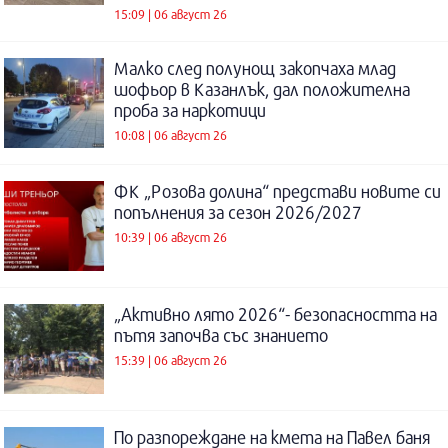
15:09 | 06 август 26
Малко след полунощ закопчаха млад
шофьор в Казанлък, дал положителна
проба за наркотици
10:08 | 06 август 26
ФК „Розова долина“ представи новите си
попълнения за сезон 2026/2027
10:39 | 06 август 26
„Активно лято 2026“- безопасността на
пътя започва със знанието
15:39 | 06 август 26
По разпореждане на кмета на Павел баня