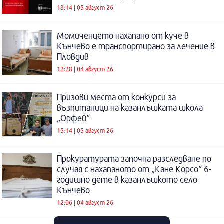
13:14 | 05 август 26
Момиченцето нахапано от куче в
Кънчево е транспортирано за лечение в
Пловдив
12:28 | 04 август 26
Призови места от конкурси за
възпитаници на казанлъшката школа
„Орфей“
15:14 | 05 август 26
Прокуратурата започна разследване по
случая с нахапаното от „Кане Корсо“ 6-
годишно дете в казанлъшкото село
Кънчево
12:06 | 04 август 26