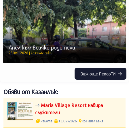
Апел към всички родители
23 юли 2026 | казанлъчанка
Виж още РепорТИ
Обяви от Казанлък:
Maria Village Resort набира
служители
Работа
13/07/2026
гр.Павел Баня