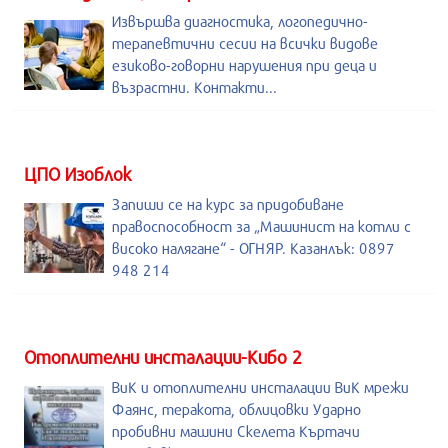
Извършва диагностика, логопедично-
терапевтични сесии на всички видове
езиково-говорни нарушения при деца и
възрастни. Контакти...
ЦПО Изоблок
Запиши се на курс за придобиване
правоспособност за „Машинист на котли с
високо налягане“ - ОГНЯР. Казанлък: 0897
948 214
Отоплителни инсталации-Кибо 2
ВиК и отоплителни инсталации ВиК мрежи
Фаянс, теракота, облицовки Ударно
пробивни машини Скелета Къртачи