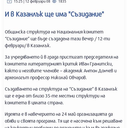
15:25 | 12 февруари 08
1835
И в Казанлък ще има "Съзидание"
Общинска структура на Националния комитет
“Съзидание” ще бъде създадена тази вечер / 12-ти
февруари/ в Казанлък.
За учредяването й в града пристигат председателя на
комитета литературният критик Иван Гранитски,
както и неговите членове – академик Антон Дончев и
археологът професор Николай Овчаров.
Създаването на структура на “Съзидание” в Казанлък
ще е една от близо 35-те местни структури на
комитета в цялата страна.
Идеята е в навечерието на 24 май организацията да
обяви и своята програма. Тя ще е насочена към решаване
на конкретни проблеми по регионите и към възраждане