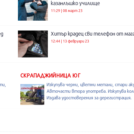
казанлъшко училище
11:29 | 08 март 23
ед
Хитър крадец сви телефон от мага
12:44 | 13 февруари 23
СКРАПАДЖИЙНИЦА ЮГ
ти,
Изкупува черни, цветни метали, стари ак
Авточасти втора употреба. Изкупува коли
Издава удостоверения за дерегистрация.