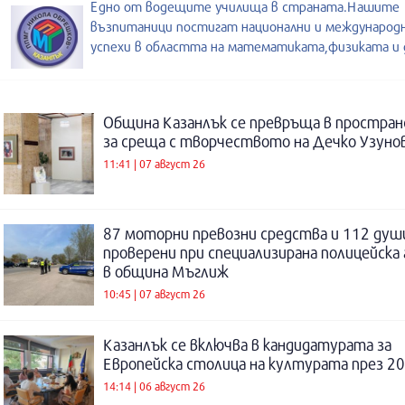
Едно от водещите училища в страната.Нашите
възпитаници постигат национални и международ
успехи в областта на математиката,физиката и 
Община Казанлък се превръща в простра
за среща с творчеството на Дечко Узуно
11:41 | 07 август 26
87 моторни превозни средства и 112 душ
проверени при специализирана полицейска 
в община Мъглиж
10:45 | 07 август 26
Казанлък се включва в кандидатурата за
Европейска столица на културата през 20
14:14 | 06 август 26