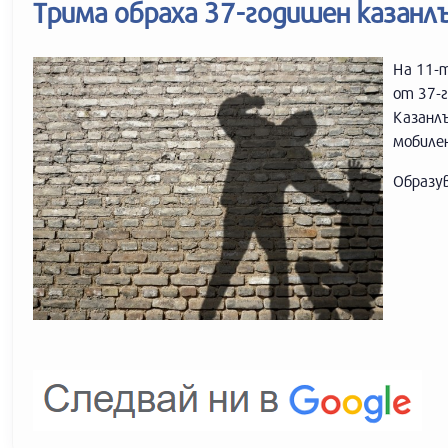
Трима обраха 37-годишен казанл
На 11-т
от 37-г
Казанлъ
мобилен
Образув