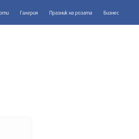
оти
Галерия
Празник на розата
Бизнес