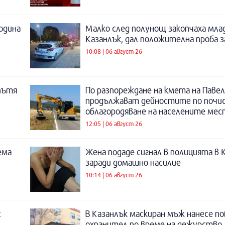
година
Малко след полунощ закопчаха мла
Казанлък, дал положителна проба 
10:08 | 06 август 26
пътя
По разпореждане на кмета на Павел
продължават дейностите по почи
облагородяване на населените мес
12:05 | 06 август 26
ема
Жена подаде сигнал в полицията в 
заради домашно насилие
10:14 | 06 август 26
с
В Казанлък маскиран мъж нанесе по
охранител по време на дежурство