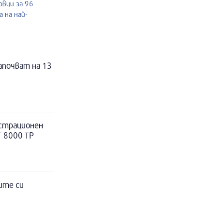
овци за 96
 на най-
апочват на 13
истрационен
Т 8000 ТР
ите си