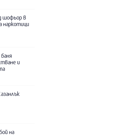
д шофьор в
за наркотици
 баня
стване и
та
Казанлък
бой на