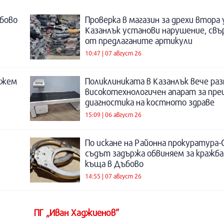
бово
Проверка в магазин за дрехи втора
Казанлък установи нарушение, свъ
от предлаганите артикули
10:47 | 07 август 26
ожем
Поликлиниката в Казанлък вече раз
високотехнологичен апарат за пре
диагностика на костното здраве
15:09 | 06 август 26
По искане на Районна прокуратура-
съдът задържа обвиняем за кражба
къща в Дъбово
14:55 | 07 август 26
ПГ „Иван Хаджиенов”