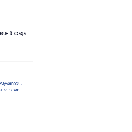
зин в града
умулатори.
 за скрап.