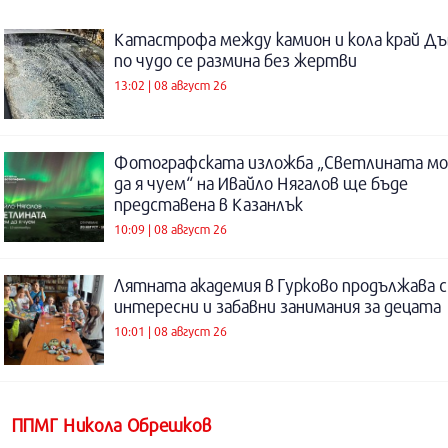
Катастрофа между камион и кола край Дъ
по чудо се размина без жертви
13:02 | 08 август 26
Фотографската изложба „Светлината м
да я чуем“ на Ивайло Нягалов ще бъде
представена в Казанлък
10:09 | 08 август 26
Лятната академия в Гурково продължава с
интересни и забавни занимания за децата
10:01 | 08 август 26
ППМГ Никола Обрешков