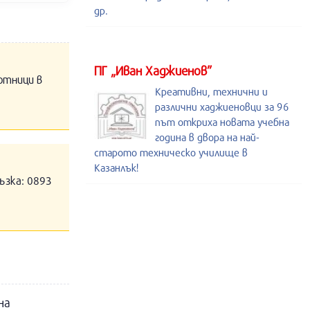
др.
ПГ „Иван Хаджиенов”
отници в
Креативни, технични и
различни хаджиеновци за 96
път откриха новата учебна
година в двора на най-
старото техническо училище в
Казанлък!
ъзка: 0893
на