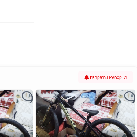
Изпрати
РепорТИ