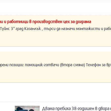
и и работници в производствен цех за дограма
Туйнс 3“ град Казанлък , търси да назначи монтажисти и раб
орени позиции: помощник-готвачи (втора смяна) Телефон за вр
Двама пребиха 38-годишен в двора 