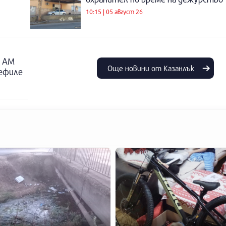
10:15 | 05 август 26
о АМ
Още новини от Казанлък
дефиле