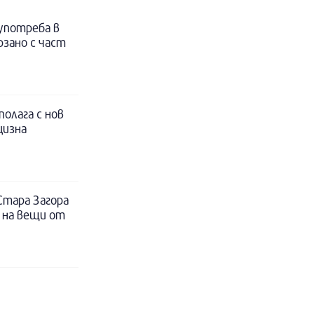
 употреба в
рзано с част
полага с нов
цизна
Стара Загора
 на вещи от