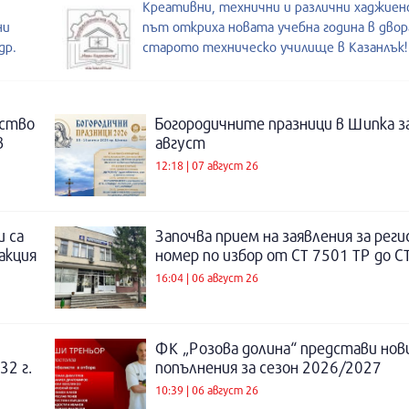
Креативни, технични и различни хаджиен
ни
път откриха новата учебна година в двора
др.
старото техническо училище в Казанлък!
нство
Богородичните празници в Шипка з
в
август
12:18 | 07 август 26
и са
Започва прием на заявления за рег
акция
номер по избор от СТ 7501 ТР до С
16:04 | 06 август 26
ФК „Розова долина“ представи нов
32 г.
попълнения за сезон 2026/2027
10:39 | 06 август 26