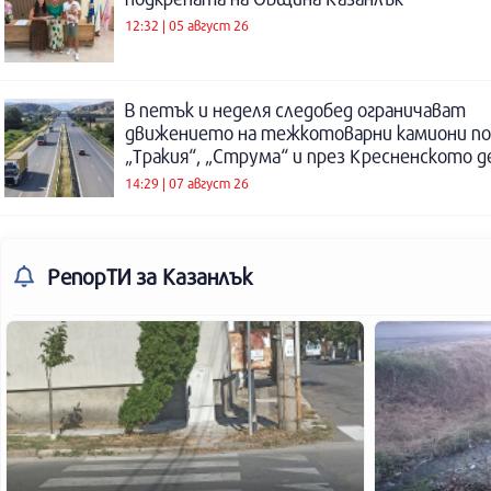
12:32 | 05 август 26
В петък и неделя следобед ограничават
движението на тежкотоварни камиони п
„Тракия“, „Струма“ и през Кресненското 
14:29 | 07 август 26
РепорТИ
за Казанлък