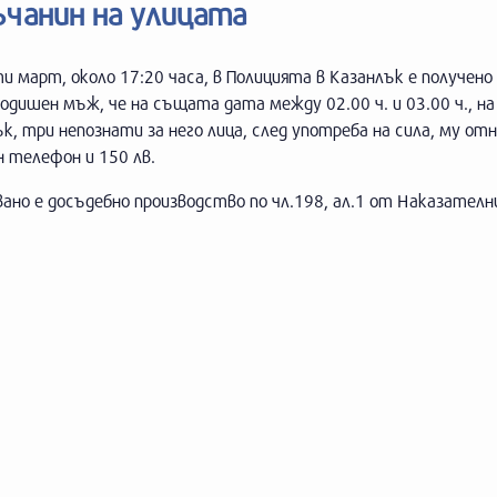
ъчанин на улицата
и март, около 17:20 часа, в Полицията в Казанлък е получен
одишен мъж, че на същата дата между 02.00 ч. и 03.00 ч., на
к, три непознати за него лица, след употреба на сила, му от
 телефон и 150 лв.
ано е досъдебно производство по чл.198, ал.1 от Наказателни