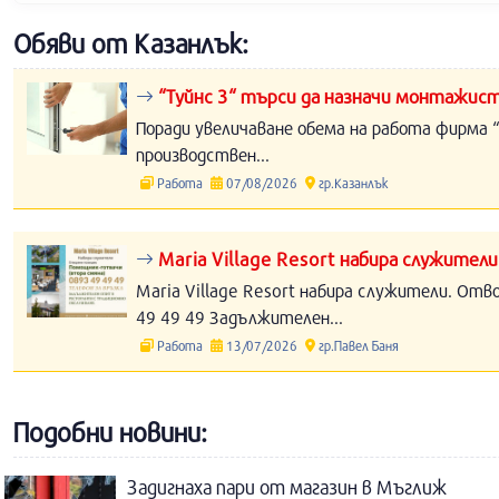
Обяви от Казанлък:
“Туйнс 3“ търси да назначи монтажист
Поради увеличаване обема на работа фирма “
производствен...
Работа
07/08/2026
гр.Казанлък
Maria Village Resort набира служители
Maria Village Resort набира служители. Отв
49 49 49 Задължителен...
Работа
13/07/2026
гр.Павел Баня
Подобни новини:
Задигнаха пари от магазин в Мъглиж