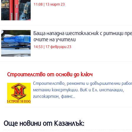
11:08 | 13 март 23
Баща нападна шестокласник с ритници пр
очите на учители
14:53 | 17 февруари 23
Строителство от основи до ключ
Строителство, ремонти и довършителни рабо
метални консртукции. ВиК и Ел. инсталации,
гипсокартон, фаянс..
Още новини от Казанлък: