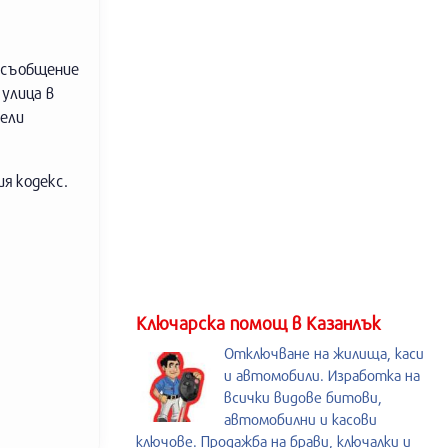
о съобщение
 улица в
нели
я кодекс.
Kлючарска помощ в Казанлък
Отключване на жилища, каси
и автомобили. Изработка на
всички видове битови,
автомобилни и касови
ключове. Продажба на брави, ключалки и