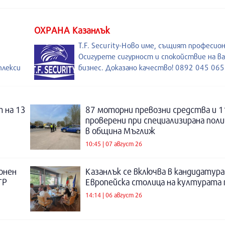
ОХРАНА Казанлък
T.F. Security-Ново име, същият професио
Осигурете сигурност и спокойствие на в
плекси
бизнес. Доказано качество! 0892 045 065
 на 13
87 моторни превозни средства и 1
проверени при специализирана поли
в община Мъглиж
10:45 | 07 август 26
онен
Казанлък се включва в кандидатура
ТР
Европейска столица на културата п
14:14 | 06 август 26