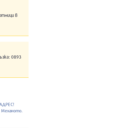
отници в
ъзка: 0893
 АДРЕС!
т Механото.