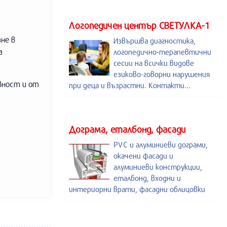
Логопедичен център СВЕТУЛКА-1
не в
Извършва диагностика,
а
логопедично-терапевтични
сесии на всички видове
езиково-говорни нарушения
вност и от
при деца и възрастни. Контакти...
Дограма, еталбонд, фасади
PVC и алуминиеви дограми,
окачени фасади и
алуминиеви конструкции,
еталбонд, входни и
интериорни врати, фасадни облицовки