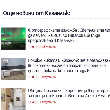
Още новини от Казанлък:
Фотографската изложба „Светлината м
да я чуем“ на Ивайло Нягалов ще бъде
представена в Казанлък
10:09 | 08 август 26
Поликлиниката в Казанлък вече разполага 
високотехнологичен апарат за прецизна
диагностика на костното здраве
15:09 | 06 август 26
Община Казанлък се превръща в простра
за среща с творчеството на Дечко Узуно
11:41 | 07 август 26