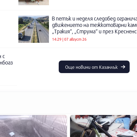
В петък и неделя следобед огранич
движението на тежкотоварни кам
„Тракия“, „Струма“ и през Креснен
14:29 | 07 август 26
 с
инбоаз
Още новини от Казанлък