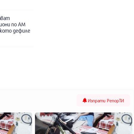
ават
иони по АМ
ското дефиле
Изпрати
РепорТИ