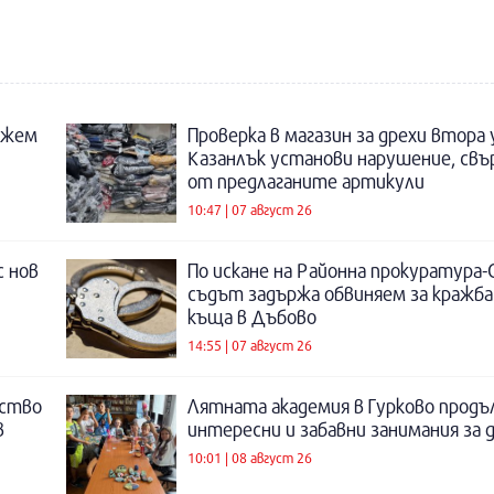
ожем
Проверка в магазин за дрехи втора
Казанлък установи нарушение, свъ
от предлаганите артикули
10:47 | 07 август 26
с нов
По искане на Районна прокуратура-
съдът задържа обвиняем за кражба
къща в Дъбово
14:55 | 07 август 26
нство
Лятната академия в Гурково продъ
в
интересни и забавни занимания за 
10:01 | 08 август 26