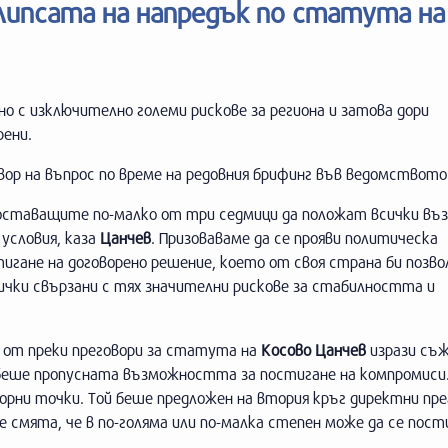
 липсата на напредък по статута на
но с изключително големи рискове за региона и затова дори
ени.
ор на въпрос по време на редовния брифинг във ведомството
оставащите по-малко от три седмици да положат всички въ
 условия, каза
Цанчев
. Призоваваме да се прояви политическа
игане на договорено решение, което от своя страна би позвол
сички свързани с тях значителни рискове за стабилността и
 от преки преговори за статута на
Косово Цанчев
изрази съж
о беше пропусната възможността за постигане на компромиси.
орни точки. Той беше предложен на втория кръг директни пре
 смята, че в по-голяма или по-малка степен може да се пост