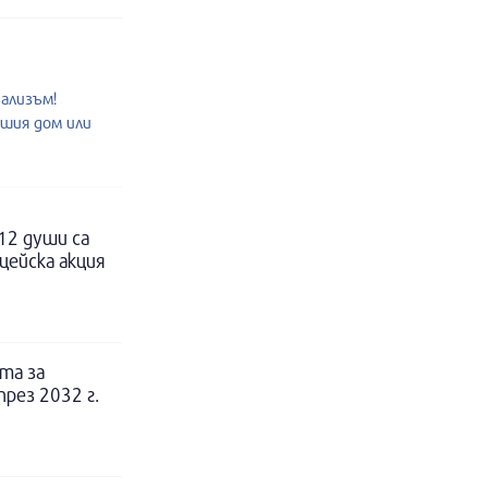
нализъм!
ашия дом или
12 души са
цейска акция
та за
рез 2032 г.