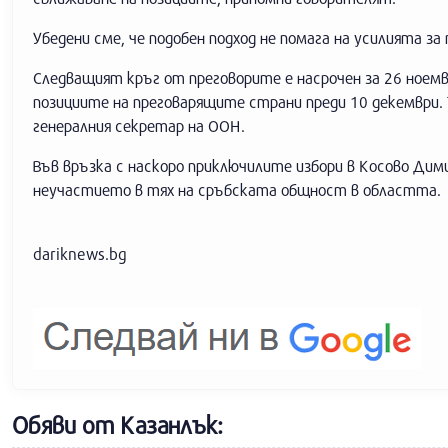
Убедени сме, че подобен подход не помага на усилията за
Следващият кръг от преговорите е насрочен за 26 ноемв
позициите на преговарящите страни преди 10 декември. 
генералния секретар на ООН.
Във връзка с наскоро приключилите избори в Косово Ди
неучастието в тях на сръбската общност в областта.
dariknews.bg
Обяви от Казанлък: