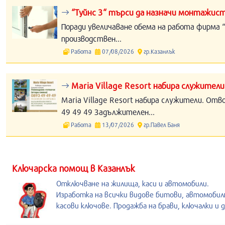
“Туйнс 3“ търси да назначи монтажист
Поради увеличаване обема на работа фирма “
производствен...
Работа
07/08/2026
гр.Казанлък
Maria Village Resort набира служители
Maria Village Resort набира служители. Отв
49 49 49 Задължителен...
Работа
13/07/2026
гр.Павел Баня
Kлючарска помощ в Казанлък
Отключване на жилища, каси и автомобили.
Изработка на всички видове битови, автомобил
касови ключове. Продажба на брави, ключалки и д