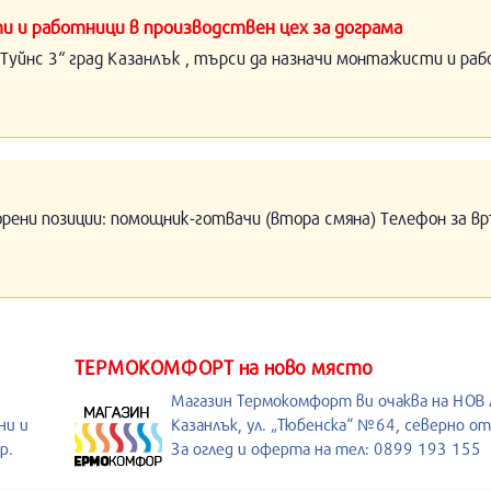
и и работници в производствен цех за дограма
Туйнс 3“ град Казанлък , търси да назначи монтажисти и раб
орени позиции: помощник-готвачи (втора смяна) Телефон за вр
ТЕРМОКОМФОРТ на ново място
Магазин Термокомфорт ви очаква на НОВ
ни и
Казанлък, ул. „Тюбенска“ №64, северно о
р.
За оглед и оферта на тел: 0899 193 155