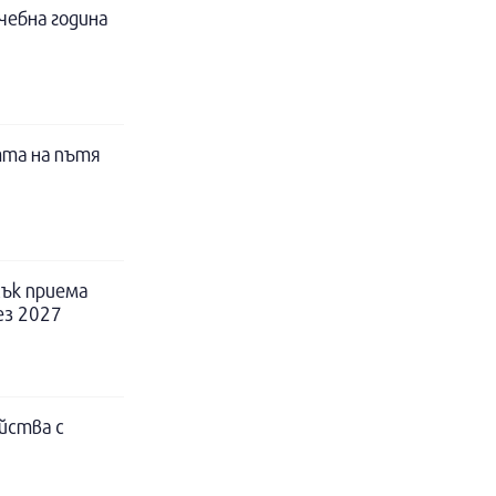
чебна година
тта на пътя
ък приема
ез 2027
йства с