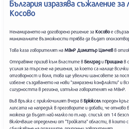
България изразява съжаление за
Косово
Ненамирането на договорено решение за
Косово
е свърза
минималните възможности трябва да бъдат оползотвор
Това каза говорителят на
МВнР Димитър Цанчев
в отгов
Отправяме призив към властите в
Белград
и
Прищина
в 
усилия за търсене на решения, за което са налице всички
отговорност и воля, това ще увеличи шансовете за пост
избегне създаването на нови "замразени конфликти" и в
сигурността в региона, изтъкна говорителят на МВнР.
Във връзка с приключилият вчера в
Брюксел
пореден кръг
липсата на напредък в преговорите и добави, че отнов
можеха да бъдат най-малко по т.нар. списък от 14 безсп
включваше определени от "Тройката" области, в които се
сближаване на позициите, припомни говорителят.