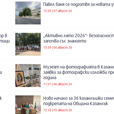
Павел баня се подготвя за новата у
15:59 | 07 август 26
ор в
„Активно лято 2026“- безопаснос
отици
започва със знанието
15:39 | 06 август 26
Музеят на фотографията в Казанл
и
заявки за фотографски изложби пр
година
11:57 | 06 август 26
к
Ново начало за 36 казанлъшки семе
подкрепата на Община Казанлък
12:32 | 05 август 26