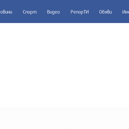
овини
Спорт
Видео
РепорТИ
Обяви
Им