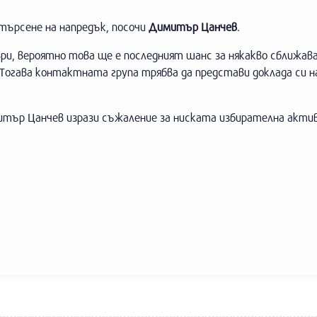
 търсене на напредък, посочи
Димитър Цанчев
.
ри, вероятно това ще е последният шанс за някакво сближава
Тогава контактната група трябва да представи доклада си н
митър Цанчев изрази съжаление за ниската избирателна акти