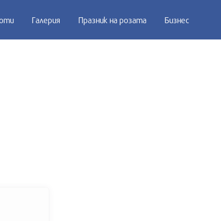
оти
Галерия
Празник на розата
Бизнес