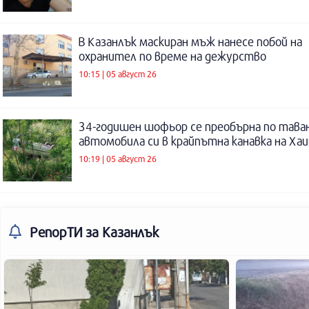
В Казанлък маскиран мъж нанесе побой на
охранител по време на дежурство
10:15 | 05 август 26
34-годишен шофьор се преобърна по таван
автомобила си в крайпътна канавка на Ха
10:19 | 05 август 26
РепорТИ
за Казанлък