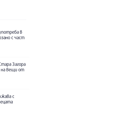
 употреба в
рзано с част
Стара Загора
 на вещи от
лжава с
децата