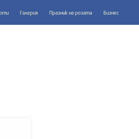
оти
Галерия
Празник на розата
Бизнес