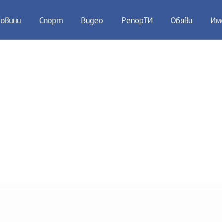
овини
Спорт
Видео
РепорТИ
Обяви
Им