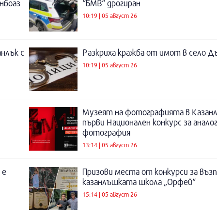
инбоаз
“БМВ“ дрогиран
10:19 | 05 август 26
нлък с
Разкриха кражба от имот в село Д
10:19 | 05 август 26
Музеят на фотографията в Казанл
първи Национален конкурс за анало
фотография
13:14 | 05 август 26
 е
Призови места от конкурси за въз
казанлъшката школа „Орфей“
15:14 | 05 август 26