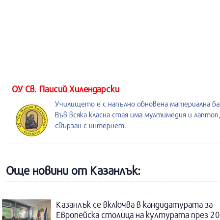
ОУ Св. Паисий Хилендарски
Училището е с напълно обновена материална ба
Във всяка класна стая има мултимедия и лаптоп
свързан с интернет.
Още новини от Казанлък:
Казанлък се включва в кандидатурата за
Европейска столица на културата през 20