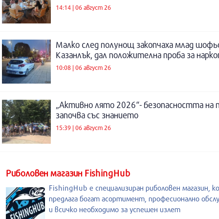
14:14 | 06 август 26
Малко след полунощ закопчаха млад шофь
Казанлък, дал положителна проба за нарк
10:08 | 06 август 26
„Активно лято 2026“- безопасността на 
започва със знанието
15:39 | 06 август 26
Риболовен магазин FishingHub
FishingHub е специализиран риболовен магазин, к
предлага богат асортимент, професионално обсл
и всичко необходимо за успешен излет