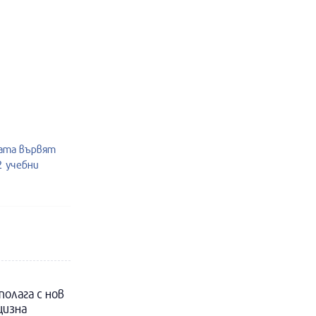
жата вървят
2 учебни
полага с нов
цизна