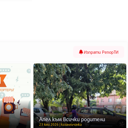
Изпрати
РепорТИ
Апел към всички родители
23 юли 2026 | казанлъчанка