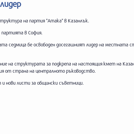
 лидер
труктура на партия "Атака" в Казанлък.
 партията в София.
лата седмица бе освободен досегашният лидер на местната 
ение на структурата за подкрепа на настоящия кмет на Каза
ция от страна на централното ръководство.
т и нови листи за общински съветници.