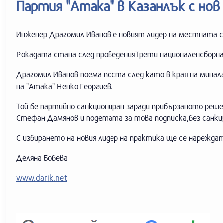
Партия "Атака" в Казанлък с нов
Инженер Драгомил Иванов е новият лидер на местната с
Рокадата стана след проведенияТрети националенсборна
Драгомил Иванов поема поста след като в края на мина
на "Атака" Ненко Георгиев.
Той бе партийно санкциониран заради прибързаното реш
Стефан Дамянов и подетата за това подписка,без санк
С избирането на новия лидер на практика ще се нарежда
Деляна Бобева
www.darik.net