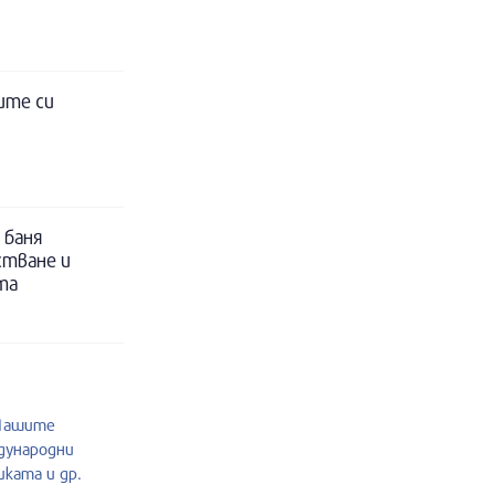
ите си
 баня
стване и
та
.Нашите
дународни
ката и др.