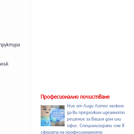
структура
нлък
Професионално почистване
Ние от Лиди Лотос можем
да Ви предложим идеалното
решение за вашия дом или
офис. Специализирани сме в
сферата на професионалното