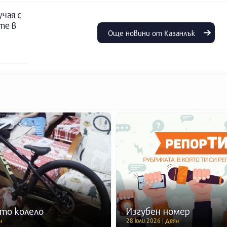
учая с
те в
Още новини от Казанлък
то колело
Изгубен номер
н
28 юли 2026 | Деян