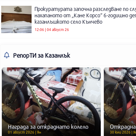
Прокуратурата започна разследване по сл
нахапаното от „Кане Корсо“ 6-годишно де
казанлъшкото село Кънчево
12:06 | 04 август 26
РепорТИ
за Казанлък
Награда за откраднато колело
Открадна
01 август 2026 | Ян
30 юли 2026 | Я