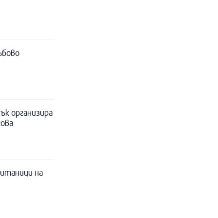
ъбово
ък организира
гова
питаници на