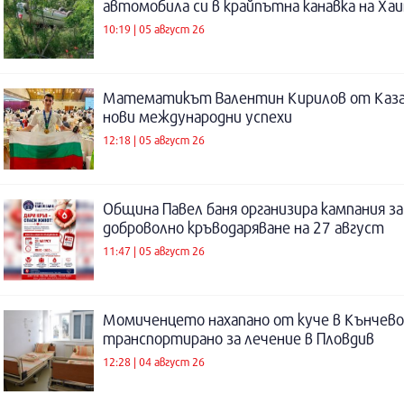
автомобила си в крайпътна канавка на Ха
10:19 | 05 август 26
Математикът Валентин Кирилов от Каза
нови международни успехи
12:18 | 05 август 26
Община Павел баня организира кампания за
доброволно кръводаряване на 27 август
11:47 | 05 август 26
Момиченцето нахапано от куче в Кънчево
транспортирано за лечение в Пловдив
12:28 | 04 август 26