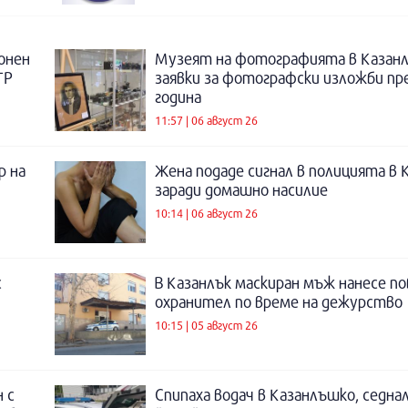
онен
Музеят на фотографията в Казанл
ТР
заявки за фотографски изложби пр
година
11:57 | 06 август 26
р на
Жена подаде сигнал в полицията в 
заради домашно насилие
10:14 | 06 август 26
с
В Казанлък маскиран мъж нанесе по
охранител по време на дежурство
10:15 | 05 август 26
 с
Спипаха водач в Казанлъшко, седнал