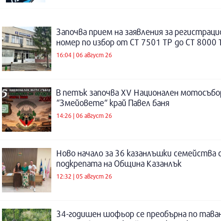
Започва прием на заявления за регистраци
номер по избор от СТ 7501 ТР до СТ 8000 
16:04 | 06 август 26
В петък започва XV Национален мотосъбо
“Змейовете“ край Павел баня
14:26 | 06 август 26
Ново начало за 36 казанлъшки семейства 
подкрепата на Община Казанлък
12:32 | 05 август 26
34-годишен шофьор се преобърна по таван