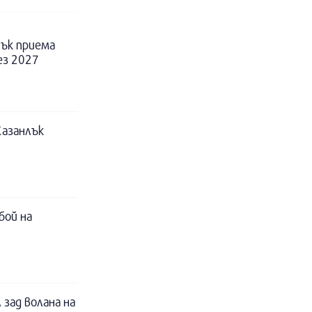
ък приема
ез 2027
Казанлък
бой на
 зад волана на