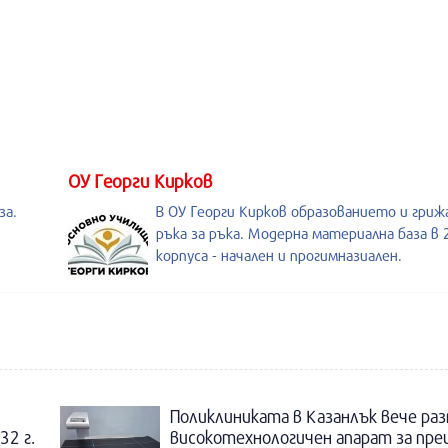
ОУ Георги Кирков
за.
В ОУ Георги Кирков образованието и гри
,
ръка за ръка. Модерна материална база в 
корпуса - начален и прогимназиален.
Поликлиниката в Казанлък вече раз
32 г.
високотехнологичен апарат за пре