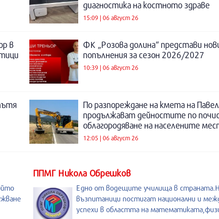
диагностика на костното здраве
15:09 | 06 август 26
ор в
ФК „Розова долина“ представи нов
отици
попълнения за сезон 2026/2027
10:39 | 06 август 26
пътя
По разпореждане на кмета на Павел
продължават дейностите по почи
облагородяване на населените мес
12:05 | 06 август 26
ППМГ Никола Обрешков
ойто
Едно от водещите училища в страната
ужване
възпитаници постигат национални и меж
успехи в областта на математиката,физи