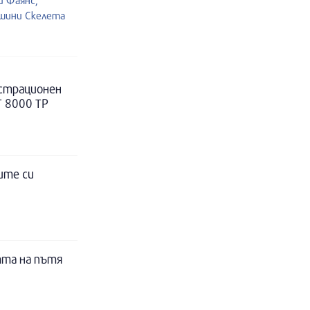
и Фаянс,
ашини Скелета
истрационен
Т 8000 ТР
ите си
тта на пътя