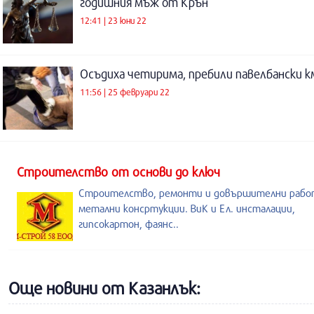
годишния мъж от Крън
12:41 | 23 юни 22
Осъдиха четирима, пребили павелбански 
11:56 | 25 февруари 22
Строителство от основи до ключ
Строителство, ремонти и довършителни рабо
метални консртукции. ВиК и Ел. инсталации,
гипсокартон, фаянс..
Още новини от Казанлък: