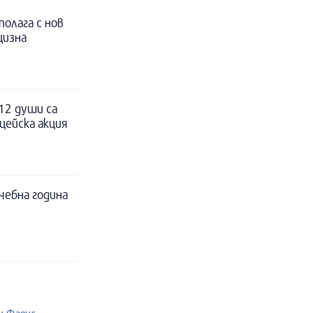
полага с нов
цизна
12 души са
цейска акция
чебна година