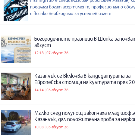
FishingHub е специализиран риболовен магазин, к
предлага богат асортимент, професионално обсл
и всичко необходимо за успешен излет
Богородичните празници в Шипка започват
август
12:18 | 07 август 26
Казанлък се включва в кандидатурата за
Европейска столица на културата през 20
14:14 | 06 август 26
Малко след полунощ закопчаха млад шофь
Казанлък, дал положителна проба за нарк
10:08 | 06 август 26