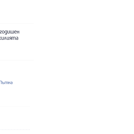
-годишен
 килията
 Пътна