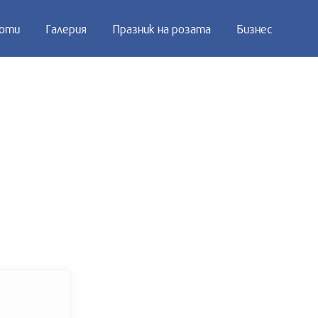
оти
Галерия
Празник на розата
Бизнес