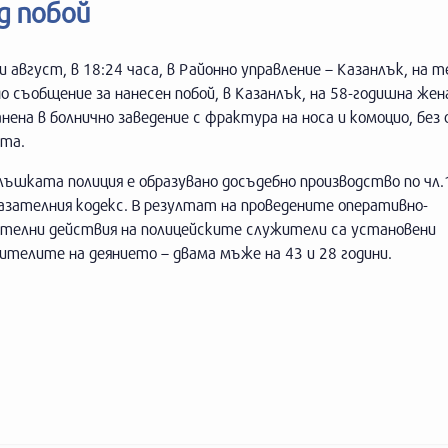
д побой
и август, в 18:24 часа, в Районно управление – Казанлък, на т
о съобщение за нанесен побой, в Казанлък, на 58-годишна же
нена в болнично заведение с фрактура на носа и комоцио, без
ота.
лъшката полиция е образувано досъдебно производство по чл.1
азателния кодекс. В резултат на проведените оперативно-
ателни действия на полицейските служители са установени
телите на деянието – двама мъже на 43 и 28 години.