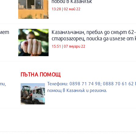
побой в Казанлък
13:28 | 02 май 22
кмет
Казанлъчанин, пребил до смърт 62
старозагорец, поиска да излезе от
15:51 | 07 януари 22
ПЪТНА ПОМОЩ
ти,
Телефони: 0898 71 74 98; 0888 70 61 62
помощ в Казанлък и региона.