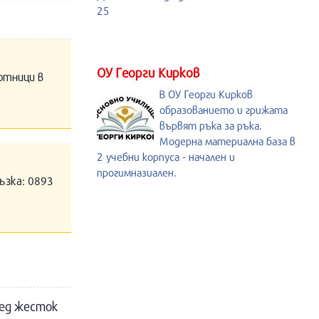
25
ОУ Георги Кирков
отници в
В ОУ Георги Кирков
образованието и грижата
вървят ръка за ръка.
Модерна материална база в
2 учебни корпуса - начален и
прогимназиален.
ъзка: 0893
лед жесток