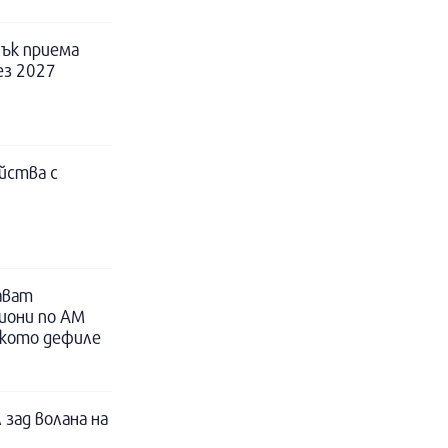
ък приема
ез 2027
йства с
ават
иони по АМ
ското дефиле
 зад волана на