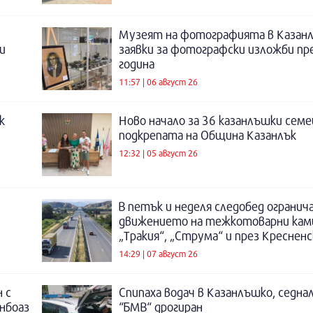
Музеят на фотографията в Казанл
и
заявки за фотографски изложби пр
година
11:57 | 06 август 26
к
Ново начало за 36 казанлъшки семе
подкрепата на Община Казанлък
12:32 | 05 август 26
В петък и неделя следобед огранич
движението на тежкотоварни кам
„Тракия“, „Струма“ и през Креснен
14:29 | 07 август 26
 с
Спипаха водач в Казанлъшко, седнал
инбоаз
“БМВ“ дрогиран