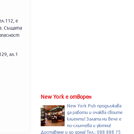
ел.112, е
на. Същата
 опасност
29, ал.1
New York е отворен
New York Pub продължава
да работи и очаква своите
клиенти! Залата ни вече е
по-слънчева и уютна!
Доставяме и до дома! Тел.: 088 888 75