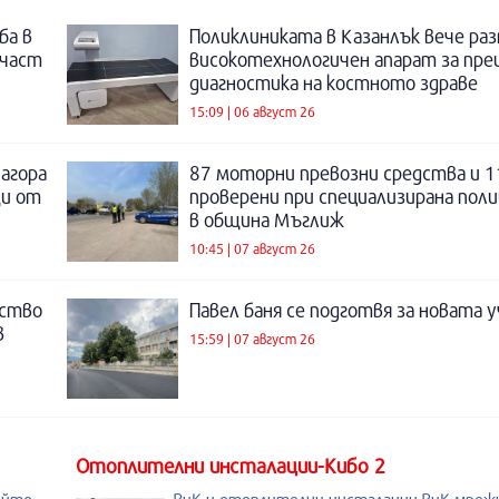
ба в
Поликлиниката в Казанлък вече раз
 част
високотехнологичен апарат за пре
диагностика на костното здраве
15:09 | 06 август 26
Загора
87 моторни превозни средства и 1
щи от
проверени при специализирана поли
в община Мъглиж
10:45 | 07 август 26
нство
Павел баня се подготвя за новата у
в
15:59 | 07 август 26
Отоплителни инсталации-Кибо 2