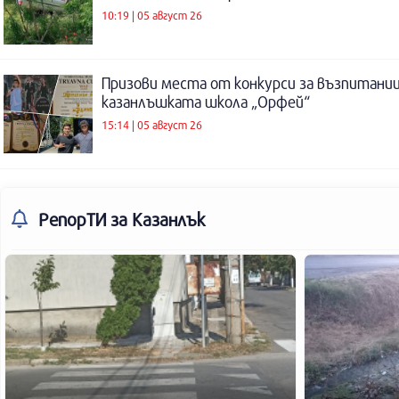
10:19 | 05 август 26
Призови места от конкурси за възпитаниц
казанлъшката школа „Орфей“
15:14 | 05 август 26
РепорТИ
за Казанлък