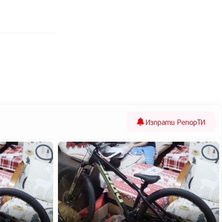
Изпрати
РепорТИ