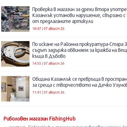
Проверка в магазин за дрехи втора употре
Казанлък установи нарушение, свързано с
от предлаганите артикули
10:47 | 07 август 26
По искане на Районна прокуратура-Стара 
съдът задържа обвиняем за кражба на ве
къща в Дъбово
14:55 | 07 август 26
Община Казанлък се превръща в простра
за среща с творчеството на Дечко Узуно
11:41 | 07 август 26
Риболовен магазин FishingHub