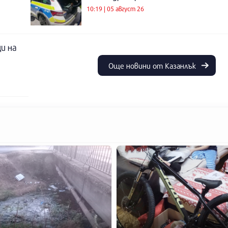
10:19 | 05 август 26
и на
Още новини от Казанлък