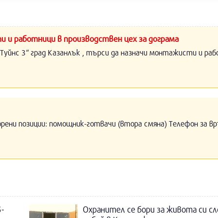
и и работници в производствен цех за дограма
Туйнс 3“ град Казанлък , търси да назначи монтажисти и раб
орени позиции: помощник-готвачи (втора смяна) Телефон за вр
-
Охранител се бори за живота си с