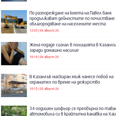
По разпореждане на кмета на Павел баня
продължават дейностите по почистване 
облагородяване на населените места
12:05 | 06 август 26
Жена подаде сигнал в полицията в Казанлъ
заради домашно насилие
10:14 | 06 август 26
В Казанлък маскиран мъж нанесе побой на
охранител по време на дежурство
10:15 | 05 август 26
34-годишен шофьор се преобърна по таван
автомобила си в крайпътна канавка на Ха