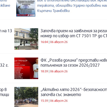
ойто
ВиК и отоплителни инсталации ВиК мреж
ужване
теракота, облицовки Ударно пробивни м
Къртачи Трамбовки
 на 13
Започва прием на заявления за рег
номер по избор от СТ 7501 ТР до С
16:04 | 06 август 26
ФК „Розова долина“ представи нов
32 г.
попълнения за сезон 2026/2027
10:39 | 06 август 26
ор в
„Активно лято 2026“- безопаснос
отици
започва със знанието
15:39 | 06 август 26