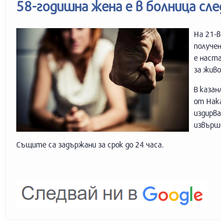
58-годишна жена е в болница сле
На 21-в
получен
е наста
за жив
В казан
от Нак
издирв
извърши
Същите са задържани за срок до 24 часа.