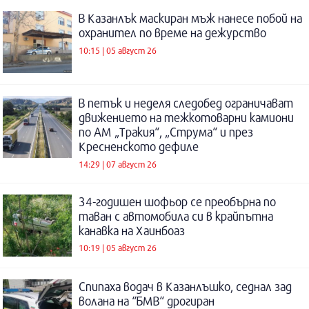
В Казанлък маскиран мъж нанесе побой на
охранител по време на дежурство
10:15 | 05 август 26
В петък и неделя следобед ограничават
движението на тежкотоварни камиони
по АМ „Тракия“, „Струма“ и през
Кресненското дефиле
14:29 | 07 август 26
34-годишен шофьор се преобърна по
таван с автомобила си в крайпътна
канавка на Хаинбоаз
10:19 | 05 август 26
Спипаха водач в Казанлъшко, седнал зад
волана на “БМВ“ дрогиран