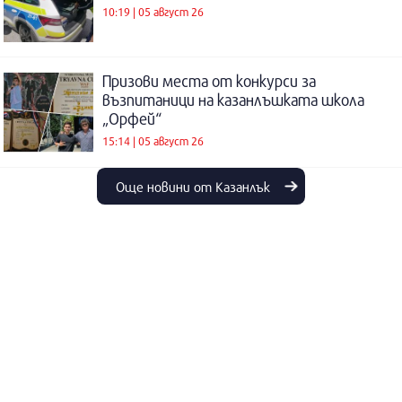
10:19 | 05 август 26
Призови места от конкурси за
възпитаници на казанлъшката школа
„Орфей“
15:14 | 05 август 26
Още новини от Казанлък