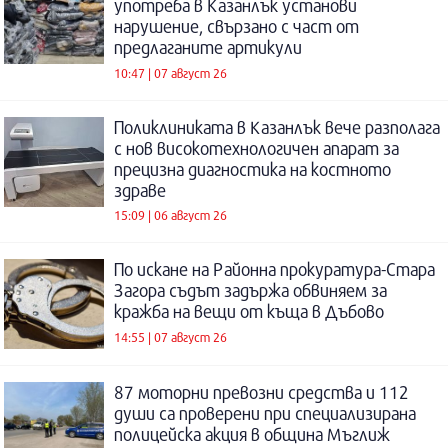
употреба в Казанлък установи
нарушение, свързано с част от
предлаганите артикули
10:47 | 07 август 26
Поликлиниката в Казанлък вече разполага
с нов високотехнологичен апарат за
прецизна диагностика на костното
здраве
15:09 | 06 август 26
По искане на Районна прокуратура-Стара
Загора съдът задържа обвиняем за
кражба на вещи от къща в Дъбово
14:55 | 07 август 26
87 моторни превозни средства и 112
души са проверени при специализирана
полицейска акция в община Мъглиж