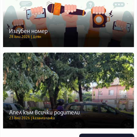
Изгубен номер
28 юли 2026 | Деян
Апел към всички родители
23 юли 2026 | казанлъчанка