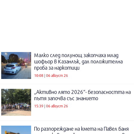
Малко след полунощ закопчаха млад
шофьор в Казанлък, дал положителна
проба за наркотици
10:08 | 06 август 26
„Активно лято 2026“- безопасността на
пътя започва със знанието
15:39 | 06 август 26
По разпореждане на кмета на Павел баня