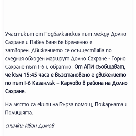
Участъкът от Подбалканския път между Долно
Сахране и Павел баня бе временно е
затворен. Движението се осъществява по
следния обходен маршрут Долно Сахране - Горно
Сахране-път I-6 и обратно.
От АПИ съобщават,
че към 15:45 часа е възстановено е движението
по път I-6 Казанлък – Карлово в района на Долно
Сахране.
На място са екипи на Бърза помощ, Пожарната и
Полицията.
снимки: Иван Димов