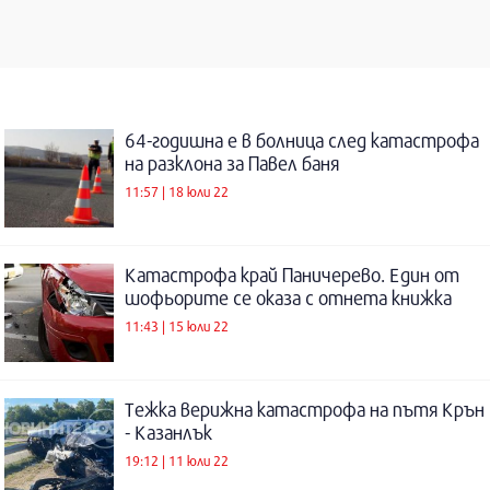
64-годишна е в болница след катастрофа
на разклона за Павел баня
11:57 | 18 юли 22
Катастрофа край Паничерево. Един от
шофьорите се оказа с отнета книжка
11:43 | 15 юли 22
Тежка верижна катастрофа на пътя Крън
- Казанлък
19:12 | 11 юли 22