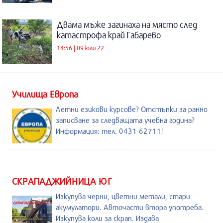
Двама мъже загинаха на място след
катастрофа край Габарево
14:56 | 09 юли 22
Училища Европа
Летни езикови курсове? Отстъпки за ранно
записване за следващата учебна година?
Информация: тел. 0431 62711!
СКРАПАДЖИЙНИЦА ЮГ
Изкупува черни, цветни метали, стари
акумулатори. Авточасти втора употреба.
Изкупува коли за скрап. Издава