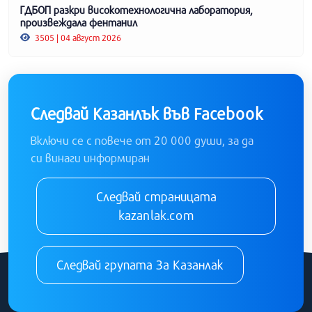
ГДБОП разкри високотехнологична лаборатория,
произвеждала фентанил
3505 | 04 август 2026
Следвай Казанлък във Facebook
Включи се с повече от 20 000 души, за да
си винаги информиран
Следвай страницата
kazanlak.com
Следвай групата За Казанлак