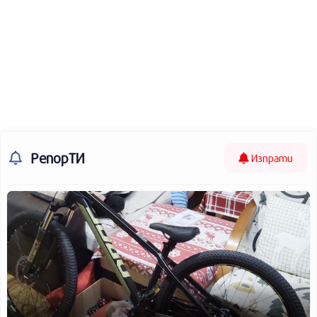
РепорТИ
Изпрати