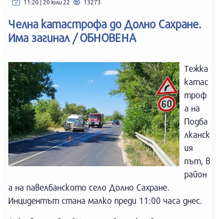
11:20 | 20 юли 22
13273
Челна катастрофа до Долно Сахране.
Има загинал / ОБНОВЕНА
Тежка
катас
троф
а на
Подба
лканск
ия
път, в
район
а на павелбанското село Долно Сахране.
Инцидентът стана малко преди 11:00 часа днес.