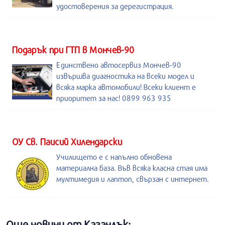
удостоверения за дерегистрация.
Подарък при ГТП в Мончев-90
Единствено автосервиз Мончев-90
извършва диагностика на всеки модел и
всяка марка автомобили! Всеки клиент е
приоритет за нас! 0899 963 935
ОУ Св. Паисий Хилендарски
Училището е с напълно обновена
материална база. Във всяка класна стая има
мултимедия и лаптоп, свързан с интернет.
Още новини от Казанлък: