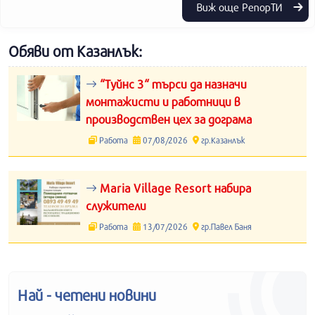
Виж още РепорТИ
Обяви от Казанлък:
“Туйнс 3“ търси да назначи
монтажисти и работници в
производствен цех за дограма
Работа
07/08/2026
гр.Казанлък
Maria Village Resort набира
служители
Работа
13/07/2026
гр.Павел Баня
Най - четени новини