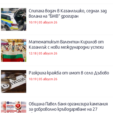
Спипаха водач в Казанлъшко, седнал зад
волана на “БМВ“ дрогиран
10:19 | 05 август 26
Математикът Валентин Кирилов от
Казанлък с нови международни успехи
12:18 | 05 август 26
Разкриха кражба от имот в село Дъбово
10:19 | 05 август 26
Община Павел баня организира кампания
за доброволно кръводаряване на 27