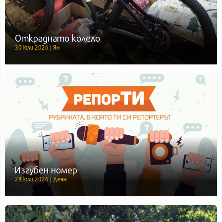
Откраднато колело
30 юли 2026 | Ян
Изгубен номер
28 юли 2026 | Деян