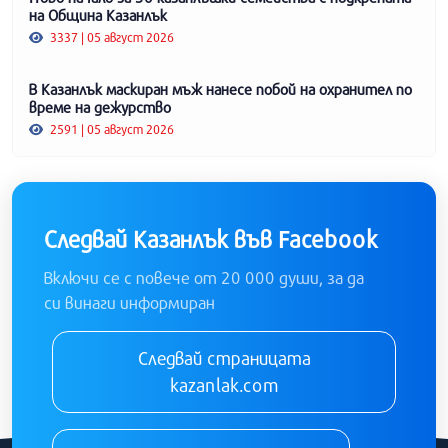
на Община Казанлък
3337 | 05 август 2026
В Казанлък маскиран мъж нанесе побой на охранител по
време на дежурство
2591 | 05 август 2026
Следвай Казанлък във Facebook
Включи се с повече от 20 000 души, за да
си винаги информиран
Следвай страницата
kazanlak.com