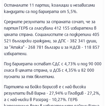
Останалите 11 партии, коалиции и независими
кандидати са под бариерата от 5,5%.
Средните резултати за страната сочат, че за
партия ГЕРБ са гласували 412 155 избиратели в
цялата страна. Социалистите са подкрепили 405
521 български граждани, за ДПС - 382 341 души,
за "Атака" - 268 781 българи и за НДСВ - 118 857
избиратели.
Под бариерата остават СДС с 4,73% и под 90 000
гласа в цялата страна, и ДСБ с 4,35% и 82 000
пуснати за тях бюлетини.
Партията на Бойко Борисов е с най-високи
резултати във Варна - 27,94% и Пловдив - 27,2%,
а с най-ниски в Разград - 10,27%. ГЕРБ
категорично води в избирателните райони Варна,