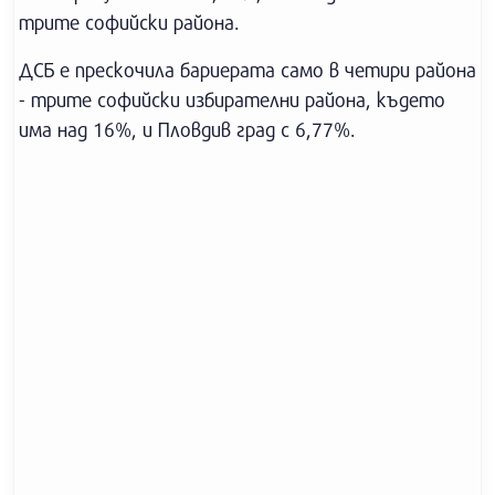
трите софийски района.
ДСБ е прескочила бариерата само в четири района
- трите софийски избирателни района, където
има над 16%, и Пловдив град с 6,77%.