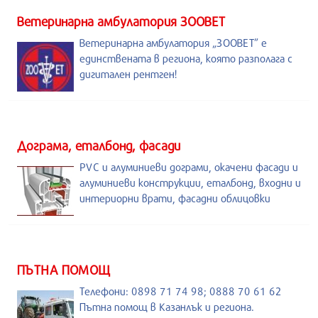
Ветеринарна амбулатория ЗООВЕТ
Ветеринарна амбулатория „ЗООВЕТ” е
единствената в региона, която разполага с
дигитален рентген!
Дограма, еталбонд, фасади
PVC и алуминиеви дограми, окачени фасади и
алуминиеви конструкции, еталбонд, входни и
интериорни врати, фасадни облицовки
ПЪТНА ПОМОЩ
Телефони: 0898 71 74 98; 0888 70 61 62
Пътна помощ в Казанлък и региона.