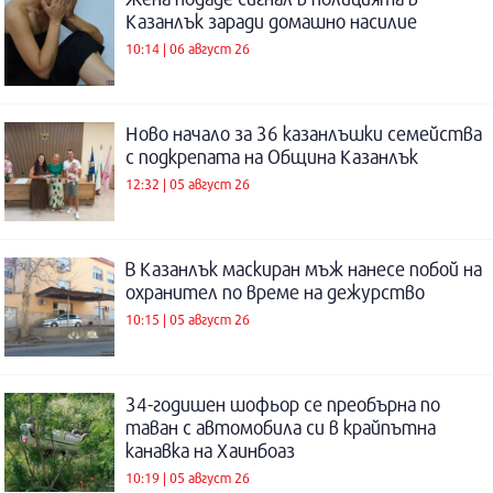
Казанлък заради домашно насилие
10:14 | 06 август 26
Ново начало за 36 казанлъшки семейства
с подкрепата на Община Казанлък
12:32 | 05 август 26
В Казанлък маскиран мъж нанесе побой на
охранител по време на дежурство
10:15 | 05 август 26
34-годишен шофьор се преобърна по
таван с автомобила си в крайпътна
канавка на Хаинбоаз
10:19 | 05 август 26