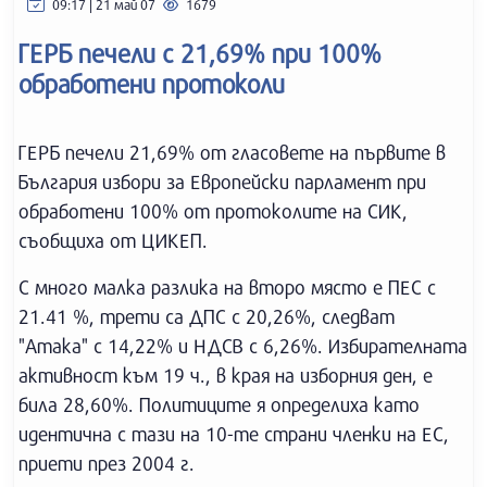
09:17 | 21 май 07
1679
ГЕРБ печели с 21,69% при 100%
обработени протоколи
ГЕРБ печели 21,69% от гласовете на първите в
България избори за Европейски парламент при
обработени 100% от протоколите на СИК,
съобщиха от ЦИКЕП.
С много малка разлика на второ място е ПЕС с
21.41 %, трети са ДПС с 20,26%, следват
"Атака" с 14,22% и НДСВ с 6,26%. Избирателната
активност към 19 ч., в края на изборния ден, е
била 28,60%. Политиците я определиха като
идентична с тази на 10-те страни членки на ЕС,
приети през 2004 г.