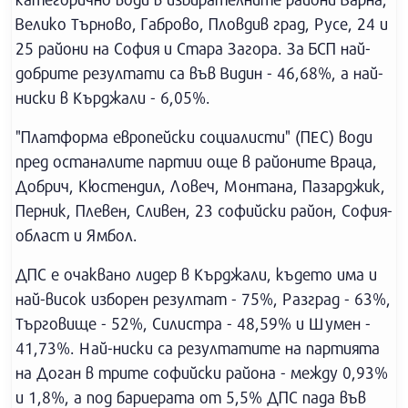
Велико Търново, Габрово, Пловдив град, Русе, 24 и
25 райони на София и Стара Загора. За БСП най-
добрите резултати са във Видин - 46,68%, а най-
ниски в Кърджали - 6,05%.
"Платформа европейски социалисти" (ПЕС) води
пред останалите партии още в районите Враца,
Добрич, Кюстендил, Ловеч, Монтана, Пазарджик,
Перник, Плевен, Сливен, 23 софийски район, София-
област и Ямбол.
ДПС е очаквано лидер в Кърджали, където има и
най-висок изборен резултат - 75%, Разград - 63%,
Търговище - 52%, Силистра - 48,59% и Шумен -
41,73%. Най-ниски са резултатите на партията
на Доган в трите софийски района - между 0,93%
и 1,8%, а под бариерата от 5,5% ДПС пада във