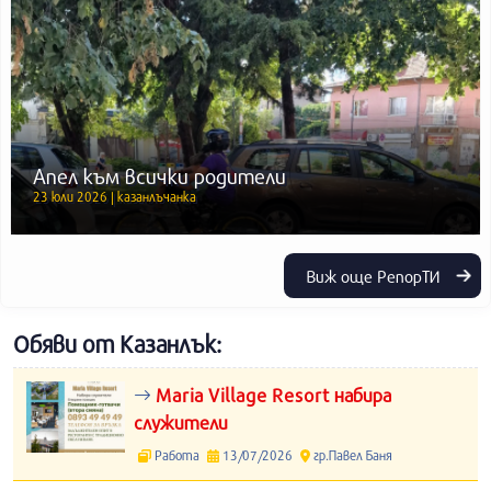
Апел към всички родители
23 юли 2026 | казанлъчанка
Виж още РепорТИ
Обяви от Казанлък:
Maria Village Resort набира
служители
Работа
13/07/2026
гр.Павел Баня