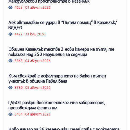
междублокови пространства в Казанлък
4653 | 01 август 2026
Лек автомобил се удари в “Пътна помощ“ в Казанлък/
ВИДЕО
4472 | 31 юли 2026
Община Казанлък тества 2 нови камери на пътя, те
показаха над 350 нарушения за седмица
3863 | 04 август 2026
Към своя край е асфалтирането на важен пътен
участък в община Павел баня
3730 | 05 август 2026
ГДБОП разкри високотехнологична лаборатория,
произвеждала фентанил
3404 | 04 август 2026
Ново начало за 36 казанлъшки семейства с подкрепата