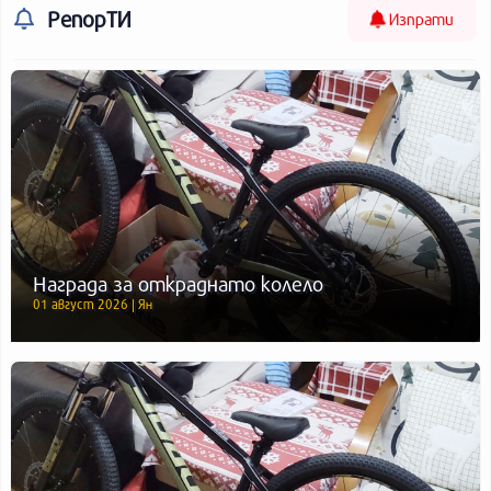
РепорТИ
Изпрати
Награда за откраднато колело
01 август 2026 | Ян