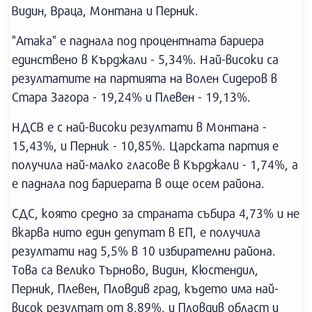
Видин, Враца, Монтана и Перник.
"Атака" е паднала под процентната бариера
единствено в Кърджали - 5,34%. Най-високи са
резултатите на партията на Волен Сидеров в
Стара Загора - 19,24% и Плевен - 19,13%.
НДСВ е с най-високи резултати в Монтана -
15,43%, и Перник - 10,85%. Царската партия е
получила най-малко гласове в Кърджали - 1,74%, а
е паднала под бариерата в още осем района.
СДС, която средно за страната събира 4,73% и не
вкарва нито един депутат в ЕП, е получила
резултати над 5,5% в 10 избирателни района.
Това са Велико Търново, Видин, Кюстендил,
Перник, Плевен, Пловдив град, където има най-
висок резултат от 8,89%, и Пловдив област и