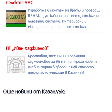
Селект ГЛАС
Изработка и монтаж на врати и прозорци
REHAU, душ кабини, парапети, стъклени
плъзгащи системи. Интериорни и
екстерирони решения от стъкло.
ПГ „Иван Хаджиенов”
Креативни, технични и различни
хаджиеновци за 96 път откриха новата
учебна година в двора на най-старото
техническо училище в Казанлък!
Още новини от Казанлък: