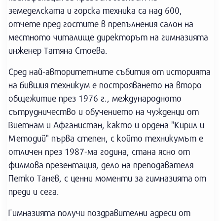
земеделската и горска техника са над 600,
отчете пред гостите в препълнения салон на
местното читалище директорът на гимназията
инженер Татяна Стоева.
Сред най-авторитетните събития от историята
на бившия техникум е построяването на второ
общежитие през 1976 г., международното
сътрудничество и обучението на чужденци от
Виетнам и Афганистан, както и ордена "Кирил и
Методий" първа степен, с който техникумът е
отличен през 1987-ма година, стана ясно от
филмова презентация, дело на преподавателя
Петко Танев, с ценни моменти за гимназията от
преди и сега.
Гимназията получи поздравителни адреси от