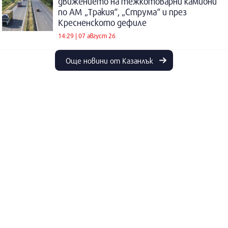
движението на тежкотоварни камиони
по АМ „Тракия“, „Струма“ и през
Кресненското дефиле
14:29 | 07 август 26
Още новини от Казанлък