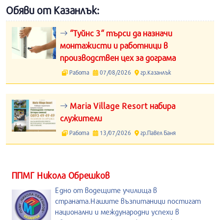
Обяви от Казанлък:
“Туйнс 3“ търси да назначи
монтажисти и работници в
производствен цех за дограма
Работа
07/08/2026
гр.Казанлък
Maria Village Resort набира
служители
Работа
13/07/2026
гр.Павел Баня
ППМГ Никола Обрешков
Едно от водещите училища в
страната.Нашите възпитаници постигат
национални и международни успехи в