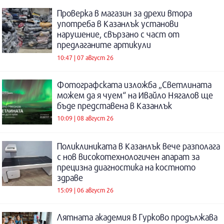
Проверка в магазин за дрехи втора
употреба в Казанлък установи
нарушение, свързано с част от
предлаганите артикули
10:47 | 07 август 26
Фотографската изложба „Светлината
можем да я чуем“ на Ивайло Нягалов ще
бъде представена в Казанлък
10:09 | 08 август 26
Поликлиниката в Казанлък вече разполага
с нов високотехнологичен апарат за
прецизна диагностика на костното
здраве
15:09 | 06 август 26
Лятната академия в Гурково продължава