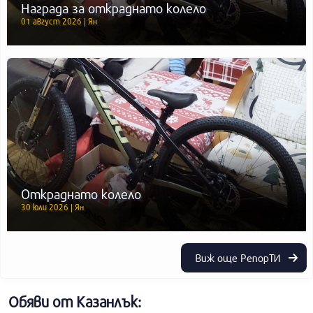
Награда за откраднато колело
01 август 2026 | Ян
Откраднато колело
30 юли 2026 | Ян
Виж още РепорТИ
Обяви от Казанлък: