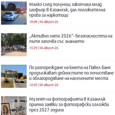
Малко след полунощ закопчаха млад
шофьор в Казанлък, дал положителна
проба за наркотици
10:08 | 06 август 26
„Активно лято 2026“- безопасността на
пътя започва със знанието
15:39 | 06 август 26
По разпореждане на кмета на Павел баня
продължават дейностите по почистване
и облагородяване на населените места
12:05 | 06 август 26
Музеят на фотографията в Казанлък
приема заявки за фотографски изложби
през 2027 година