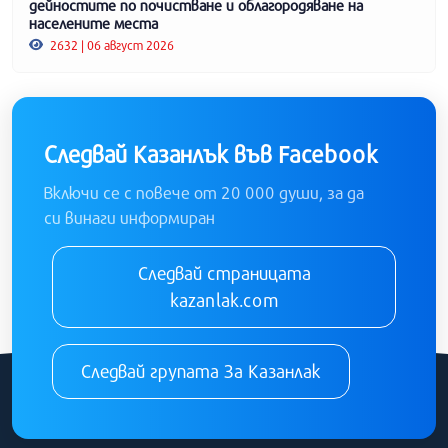
дейностите по почистване и облагородяване на
населените места
2632 | 06 август 2026
Следвай Казанлък във Facebook
Включи се с повече от 20 000 души, за да
си винаги информиран
Следвай страницата
kazanlak.com
Следвай групата За Казанлак