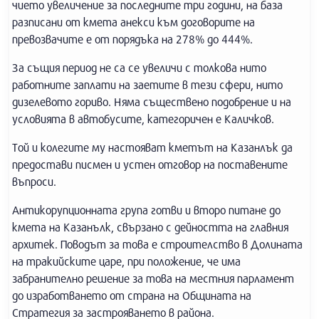
чието увеличение за последните три години, на база
разписани от кмета анекси към договорите на
превозвачите е от порядъка на 278% до 444%.
За същия период не са се увеличи с толкова нито
работните заплати на заетите в тези сфери, нито
дизелевото гориво. Няма съществено подобрение и на
условията в автобусите, категоричен е Каличков.
Той и колегите му настояват кметът на Казанлък да
предостави писмен и устен отговор на поставените
въпроси.
Антикорупционната група готви и второ питане до
кмета на Казанълк, свързано с дейността на главния
архитек. Поводът за това е строителство в Долината
на тракийските царе, при положение, че има
забранително решение за това на местния парламент
до изработването от страна на Общината на
Стратегия за застрояването в района.