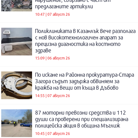
предлаганите артикули
10:47 | 07 август 26
Поликлиниката в Казанлък вече разполага
с нов високотехнологичен апарат за
прецизна диагностика на костното
здраве
15:09 | 06 август 26
По искане на Районна прокуратура-Стара
Загора съдът задържа обвиняем за
кражба на вещи от къща в Дъбово
14:55 | 07 август 26
87 моторни превозни средства и 112
души са проверени при специализирана
полицейска акция в община Мъглиж
10:45 | 07 август 26