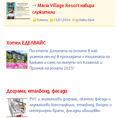
Maria Village Resort набира
служители
Работа
13/07/2026
гр.Павел Баня
Хотел ЕДЕЛВАЙС
Посетете Долината на розите в най-
уханния месец! В прохладата и тишината на
Балкана и само на минути от Казанлък и
Празник на розата 2025!
Дограма, еталбонд, фасади
PVC и алуминиеви дограми, окачени фасади и
алуминиеви конструкции, еталбонд, входни и
интериорни врати, фасадни облицовки