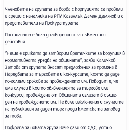
Членовете на групата за борба с корпуцията са провели
и срещи с началника на РПУ Казанлък Дамян Дамянов и с
представители на Прокуратурата.
Постигната е била договореност за съвместни
действия.
“Наша е грижата да затворим вратичките за корупция в
нормативната уредба на общината”, заяви Каличков.
Затова от групата внасят предложения за промяна в
Наредбата за търговете и конкурсите, която да даде
по-големи срокове за провеждането им. Поводът е, че
има случаи в които обявлениеята за търгове или
конкурси, провеждани от Общината излизат в същия
ден на провеждането им. Не били изключения и случаите
на публикация за даден търг преди кметската заповед
за това.
Подкрепа за новата група вече дали от СДС, устно