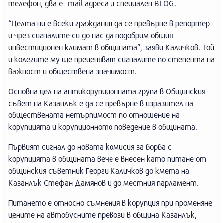
телефон, два e- mail адреса и специален BLOG.
“Целта ни е всеки гражданин да се превърне в репортер
и чрез сигналите си до нас да подобрим общия
инвестиционен климат в общината”, заяви Каличков. Той
и колегите му ще преценяват сигналите по степента на
важност и обществена значимост.
Основна цел на антикорупционната група в Общинския
съвет на Казанлък е да се превърне в изразител на
обществената нетърпимост по отношение на
корупцията и корупционното поведение в общината.
Първият сигнал до новата комисия за борба с
корупцията в общината вече е внесен като питане от
общинския съветник Георги Каличков до кмета на
Казанлък Стефан Дамянов и до местния парламент.
Питането е относно съмнения в корупция при променяне
цените на автобусните превози в община Казанлък,