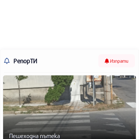
РепорТИ
Изпрати
Пешеходна пътека