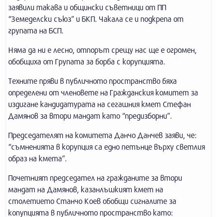
заявили такава и общински съветници от ПП
“Земеделски съюз” и БКП. Чакала се и подкрепа от
групата на БСП.
Няма да ни е лесно, отпорът срещу нас ще е огромен,
обобщиха от Групата за борба с корупцията.
Техните пряви в публичното пространство бяха
определени от членовете на Гражданския комитет за
издигане кандидатурата на сегашния кмет Стефан
Дамянов за втори мандат като “предизборни”.
Председателят на комитета Данчо Данчев заяви, че:
“съмненията в корупция са едно петънце върху светлия
образ на кмета”.
Почетният председател на гражданите за втори
мандат на Дамянов, казанлъшкият кмет на
столетието Станчо Коев обобщи сигналите за
копупцията в публичното пространство като: