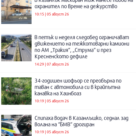
охранител по време на дежурство
10:15 | 05 август 26
В петък и неделя следобед ограничават
движението на тежкотоварни камиони
по АМ „Тракия“, „Струма“ и през
Кресненското дефиле
14:29 | 07 август 26
34-годишен шофьор се преобърна по
таван с автомобила си в крайпътна
канавка на Хаинбоаз
10:19 | 05 август 26
Спипаха водач в Казанлъшко, седнал зад
волана на “БМВ“ дрогиран
10:19 | 05 август 26