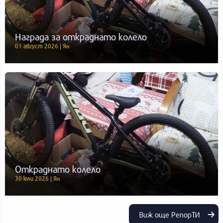
Награда за откраднато колело
01 август 2026 | Ян
Откраднато колело
30 юли 2026 | Ян
Виж още РепорТИ