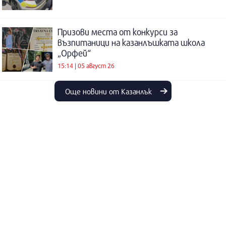
Призови места от конкурси за
възпитаници на казанлъшката школа
„Орфей“
15:14 | 05 август 26
Още новини от Казанлък