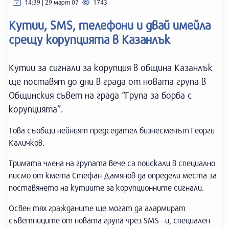
14:39 | 29 март 07
1743
Кутии, SMS, телефони и двай имейла
срещу корупцията в Казанлък
Кутии за сигнали за корупция в община Казанлък
ще поставят до дни в града от новата група в
Общинския съвет на града “Група за борба с
корупцията”.
Това съобщи нейният председател бизнесменът Георги
Каличков.
Тримата члена на групата вече са поискали в специално
писмо от кмета Стефан Дамянов да определи места за
поставянето на кутиите за корупционните сигнали.
Освен тях гражданите ще могат да алармират
съветниците от новата група чрез SMS –и, специален