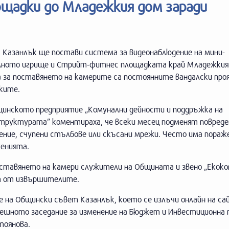
ощадки до Младежкия дом заради
 Казанлък ще постави система за видеонаблюдение на мини-
ното игрище и Стрийт-фитнес площадката край Младежкия
 за поставянето на камерите са постоянните вандалски проя
ките.
инското предприятие „Комунални дейности и поддръжка на
труктурата” коментираха, че всеки месец подменят повреде
ние, счупени стълбове или скъсани мрежи. Често има пораже
енията.
оставянето на камери служители на Общината и звено „Екок
т от извършителите.
е на Общински съвет Казанлък, което се излъчи онлайн на са
нешното заседание за изменение на Бюджет и Инвестиционна 
тоянова.