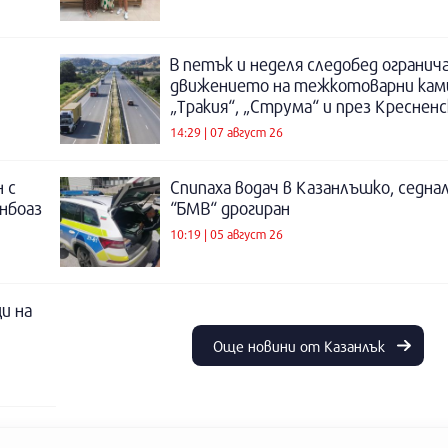
В петък и неделя следобед огранич
движението на тежкотоварни кам
„Тракия“, „Струма“ и през Креснен
14:29 | 07 август 26
 с
Спипаха водач в Казанлъшко, седнал
инбоаз
“БМВ“ дрогиран
10:19 | 05 август 26
и на
Още новини от Казанлък