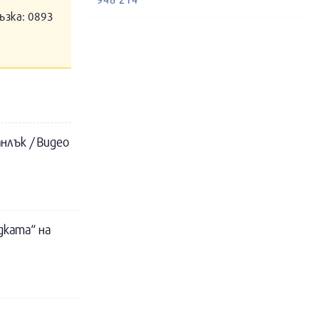
ъзка: 0893
нлък / Видео
дката“ на