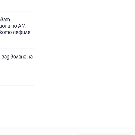
ават
иони по АМ
ското дефиле
 зад волана на