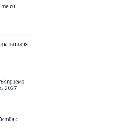
ите си
тта на пътя
ък приема
ез 2027
йства с