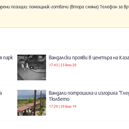
орени позиции: помощник-готвачи (втора смяна) Телефон за вр
я парк
Вандалски прояви в центъра на Каза
17:43 | 23 юли 20
а
Вандали потрошиха и изгориха “Гле
Тюлбето
17:29 | 29 юли 19