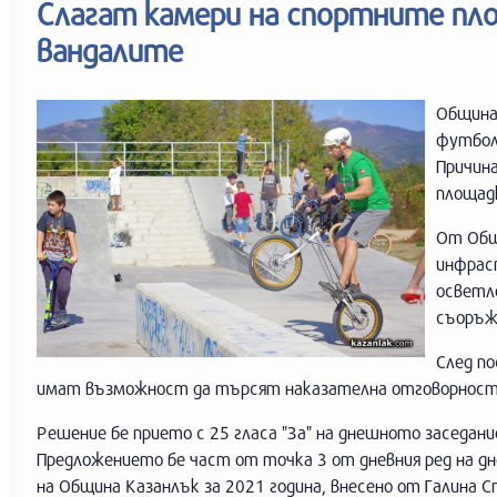
Слагат камери на спортните пл
вандалите
Община
футбол
Причина
площад
От Общ
инфрас
осветле
съоръж
След п
имат възможност да търсят наказателна отговорнос
Решение бе прието с 25 гласа "За" на днешното заседани
Предложението бе част от точка 3 от дневния ред на д
на Община Казанлък за 2021 година, внесено от Галина С