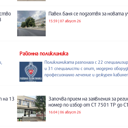
нство
Павел баня се подготвя за новата у
в
15:59 | 07 август 26
Районна поликлиника
,
Поликлиниката разполага с 22 специализи
и 31 специалисти с опит, модерно оборуд
професионално лечение и дежурен кабине
 на 13
Започва прием на заявления за рег
номер по избор от СТ 7501 ТР до С
16:04 | 06 август 26