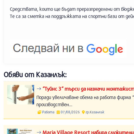
Средствата, които ще бъдат преразпределени от бюджет
Те са за сметка на поддръжката на спортни бази от дейн
Обяви от Казанлък:
“Туйнс 3“ търси да назначи монтажист
Поради увеличаване обема на работа фирма “
производствен...
Работа
07/08/2026
гр.Казанлък
Maria Village Resort набира служители