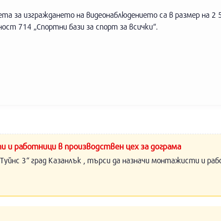
а за изграждането на видеонаблюдението са в размер на 2 5
ост 714 „Спортни бази за спорт за всички“.
и и работници в производствен цех за дограма
Туйнс 3“ град Казанлък , търси да назначи монтажисти и раб