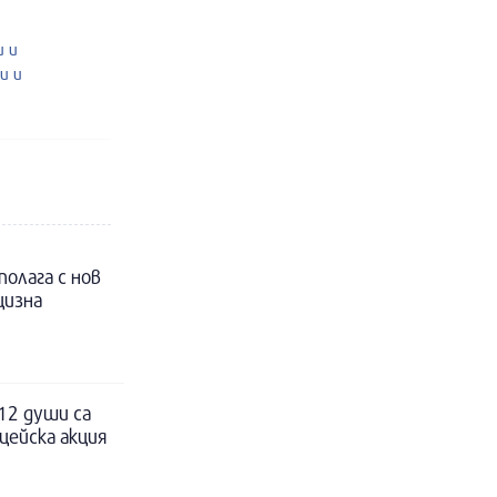
и и
и и
полага с нов
цизна
12 души са
цейска акция