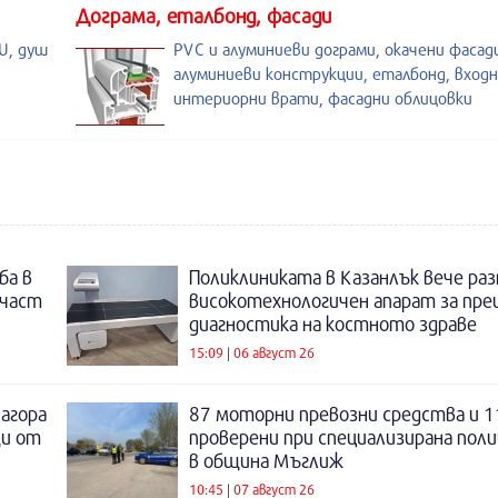
Дограма, еталбонд, фасади
U, душ
PVC и алуминиеви дограми, окачени фасад
алуминиеви конструкции, еталбонд, входн
интериорни врати, фасадни облицовки
ба в
Поликлиниката в Казанлък вече раз
 част
високотехнологичен апарат за пре
диагностика на костното здраве
15:09 | 06 август 26
Загора
87 моторни превозни средства и 1
щи от
проверени при специализирана поли
в община Мъглиж
10:45 | 07 август 26