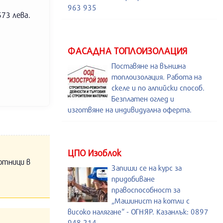
963 935
73 лева.
ФАСАДНА ТОПЛОИЗОЛАЦИЯ
Поставяне на външна
топлоизолация. Работа на
скеле и по алпийски способ.
Безплатен оглед и
изготвяне на индивидуална оферта.
ЦПО Изоблок
отници в
Запиши се на курс за
придобиване
правоспособност за
„Машинист на котли с
високо налягане“ - ОГНЯР. Казанлък: 0897
948 214