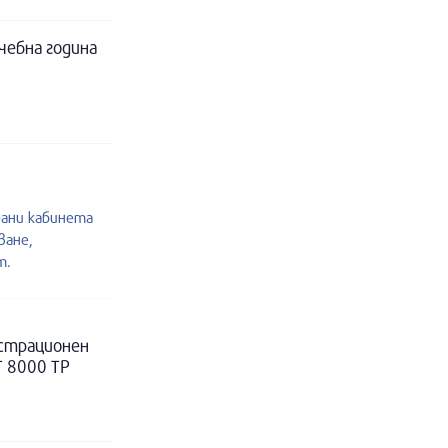
чебна година
рани кабинета
ване,
т.
истрационен
Т 8000 ТР