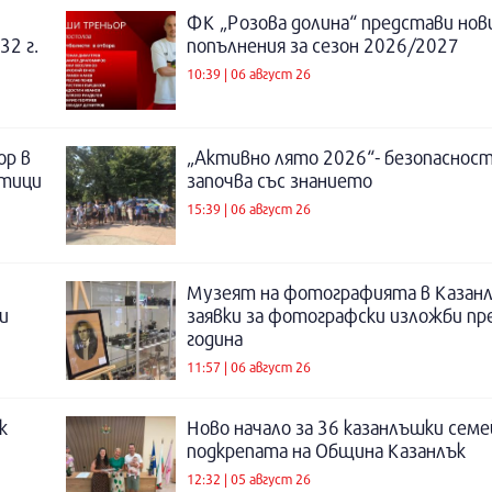
ФК „Розова долина“ представи нов
32 г.
попълнения за сезон 2026/2027
10:39 | 06 август 26
ор в
„Активно лято 2026“- безопаснос
отици
започва със знанието
15:39 | 06 август 26
Музеят на фотографията в Казанл
и
заявки за фотографски изложби пр
година
11:57 | 06 август 26
к
Ново начало за 36 казанлъшки семе
подкрепата на Община Казанлък
12:32 | 05 август 26