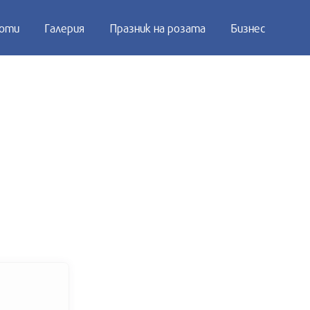
оти
Галерия
Празник на розата
Бизнес