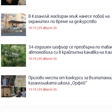
В Казанлък маскиран мъж нанесе побой на
охранител по време на дежурство
10:15 | 05 август 26
34-годишен шофьор се преобърна по таван
автомобила си в крайпътна канавка на Ха
10:19 | 05 август 26
Призови места от конкурси за възпитаниц
казанлъшката школа „Орфей“
15:14 | 05 август 26