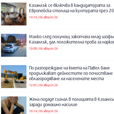
Казанлък се включва в кандидатурата за
Европейска столица на културата през 20
14:14 | 06 август 26
Малко след полунощ закопчаха млад шофь
Казанлък, дал положителна проба за нарк
10:08 | 06 август 26
По разпореждане на кмета на Павел баня
продължават дейностите по почистване 
облагородяване на населените места
12:05 | 06 август 26
Жена подаде сигнал в полицията в Казанлъ
заради домашно насилие
10:14 | 06 август 26