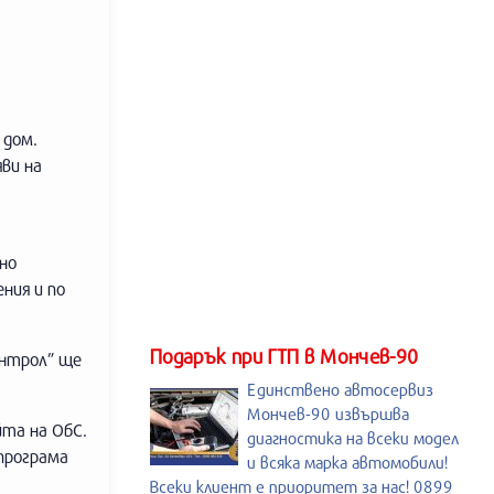
 дом.
ви на
но
ния и по
Подарък при ГТП в Мончев-90
онтрол” ще
Единствено автосервиз
Мончев-90 извършва
йта на ОбС.
диагностика на всеки модел
програма
и всяка марка автомобили!
Всеки клиент е приоритет за нас! 0899