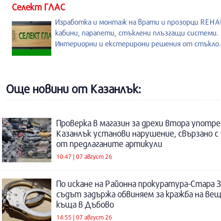
Селект ГЛАС
Изработка и монтаж на врати и прозорци REHA
кабини, парапети, стъклени плъзгащи системи.
Интериорни и екстерирони решения от стъкло.
Още новини от Казанлък:
Проверка в магазин за дрехи втора употре
Казанлък установи нарушение, свързано с
от предлаганите артикули
10:47 | 07 август 26
По искане на Районна прокуратура-Стара 
съдът задържа обвиняем за кражба на ве
къща в Дъбово
14:55 | 07 август 26