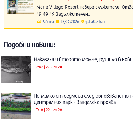
Maria Village Resort набира служители. Отв
49 49 49 Задължителен...
Работа
13/07/2026
гр.Павел Баня
Подобни новини:
Наказаха и второто момче, рушило в нови
12:42 | 27 юли 20
По-малко от седмица след обновяването н
централния парк - вандалска проява
17:10 | 22 юли 20