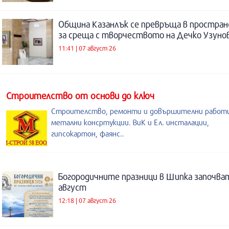
Община Казанлък се превръща в простра
за среща с творчеството на Дечко Узуно
11:41 | 07 август 26
Строителство от основи до ключ
Строителство, ремонти и довършителни работи
метални консртукции. ВиК и Ел. инсталации,
гипсокартон, фаянс..
Богородичните празници в Шипка започват
август
12:18 | 07 август 26