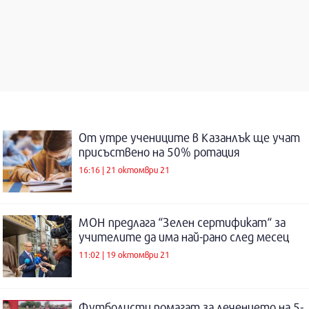
От утре учениците в Казанлък ще учат
присъствено на 50% ротация
16:16 | 21 октомври 21
МОН предлага “Зелен сертификат“ за
учителите да има най-рано след месец
11:02 | 19 октомври 21
Футболисти помагат за лечението на 5-