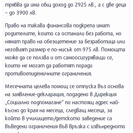
трябва да има общ доход до 2925 лв., а с две деца
– до 3900 лв.
Право на такава финансова подкрепа имат
родителите, които са останали без работа, но
нямат право на обезщетение за безработица или
неговият размер е по-нисък от 975 лв. Помощта
може да се ползва и от самоосигуряващи се,
които не могат да работят поради
противоепидемичните ограничения.
Месечната целева помощ се отпуска въз основа
на заявление-декларация, подадено в Дирекция
„Социално подпомагане“ по настоящ адрес най-
късно до края на месеца, следващ месеца, за
който в училището/детското заведение са
въведени ограничения във връзка с извънредното