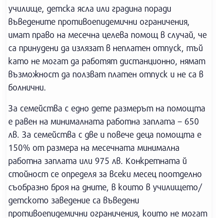
училище, детска ясла или градина поради
въведените противоепидемични ограничения,
имат право на месечна целева помощ в случай, че
са принудени да излязат в неплатен отпуск, тъй
като не могат да работят дистанционно, нямат
възможност да ползват платен отпуск и не са в
болнични.
За семейства с едно дете размерът на помощта
е равен на минималната работна заплата – 650
лв. За семейства с две и повече деца помощта е
150% от размера на месечната минимална
работна заплата или 975 лв. Конкретната й
стойност се определя за всеки месец поотделно
съобразно броя на дните, в които в училището/
детското заведение са въведени
противоепидемични ограничения, които не могат