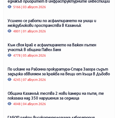
еднакъв приоритет в инфраструктурните инвестиции
5166 | 03 август 2026
Усилено се работи по асфалтирането на улици и
междублокови пространства в Казанлък
4801 | 01 август 2026
Към своя край е асфалтирането на важен пътен
участък в община Павел баня
4778 | 05 август 2026
По искане на Районна прокуратура-Стара Загора съдът
задържа обвиняем за кражба на вещи от къща в Дъбово
4245 | 07 август 2026
Община Казанлък тества 2 нови камери на пътя, те
показаха над 350 нарушения за седмица
4048 | 04 август 2026
ГДБОП разкри високотехнологична лаборатория,