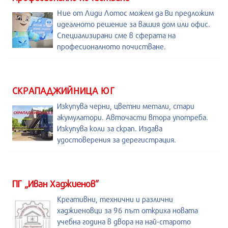
Ние от Лиди Лотос можем да Ви предложим
идеалното решение за вашия дом или офис.
Специализирани сме в сферата на
професионалното почистване.
СКРАПАДЖИЙНИЦА ЮГ
Изкупува черни, цветни метали, стари
акумулатори. Авточасти втора употреба.
Изкупува коли за скрап. Издава
удостоверения за дерегистрация.
ПГ „Иван Хаджиенов”
Креативни, технични и различни
хаджиеновци за 96 път откриха новата
учебна година в двора на най-старото