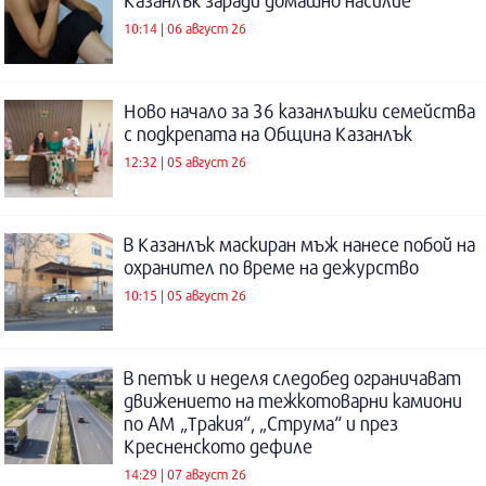
Казанлък заради домашно насилие
10:14 | 06 август 26
Ново начало за 36 казанлъшки семейства
с подкрепата на Община Казанлък
12:32 | 05 август 26
В Казанлък маскиран мъж нанесе побой на
охранител по време на дежурство
10:15 | 05 август 26
В петък и неделя следобед ограничават
движението на тежкотоварни камиони
по АМ „Тракия“, „Струма“ и през
Кресненското дефиле
14:29 | 07 август 26