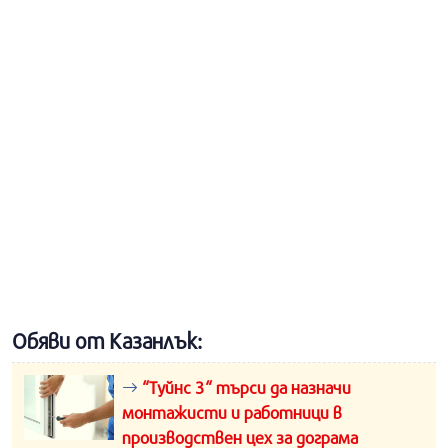
Обяви от Казанлък:
“Туйнс 3“ търси да назначи
монтажисти и работници в
производствен цех за дограма