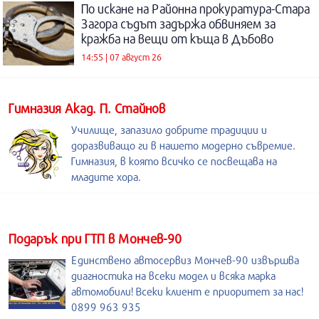
По искане на Районна прокуратура-Стара
Загора съдът задържа обвиняем за
кражба на вещи от къща в Дъбово
14:55 | 07 август 26
Гимназия Акад. П. Стайнов
Училище, запазило добрите традиции и
доразвиващо ги в нашето модерно съвремие.
Гимназия, в която всичко се посвещава на
младите хора.
Подарък при ГТП в Мончев-90
Единствено автосервиз Мончев-90 извършва
диагностика на всеки модел и всяка марка
автомобили! Всеки клиент е приоритет за нас!
0899 963 935