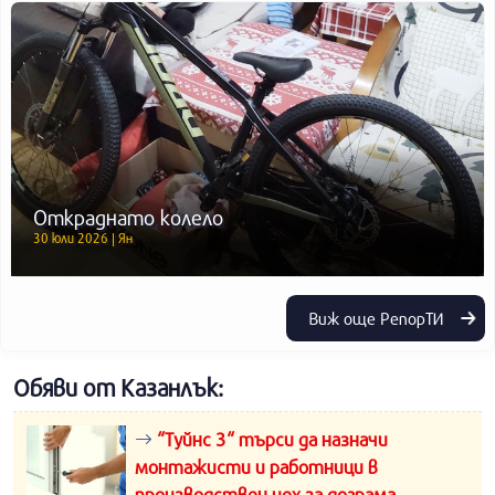
Откраднато колело
30 юли 2026 | Ян
Виж още РепорТИ
Обяви от Казанлък:
“Туйнс 3“ търси да назначи
монтажисти и работници в
производствен цех за дограма