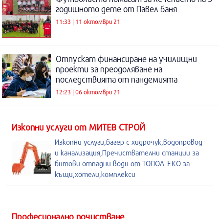
годишното дете от Павел баня
11:33 | 11 октомври 21
Отпускат финансиране на училищни
проекти за преодоляване на
последствията от пандемията
12:23 | 06 октомври 21
Изкопни услуги от МИТЕВ СТРОЙ
Изкопни услуги,багер с хидрочук,водопровод
и канализация,Пречиствателни станции за
битови отпадни води от ТОПОЛ-ЕКО за
къщи,хотели,комплекси
Професионално почистване