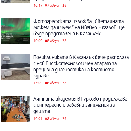
10:47 | 07 август 26
Фотографската изложба „Светлината
можем да я чуем“ на Ивайло Нягалов ще
бъде представена в Казанлък
10:09 | 08 август 26
Поликлиниката в Казанлък вече разполага
с нов високотехнологичен апарат за
прецизна диагностика на костното
здраве
15:09 | 06 август 26
Лятната академия в Гурково продължава
с интересни и забавни занимания за
децата
10:01 | 08 август 26