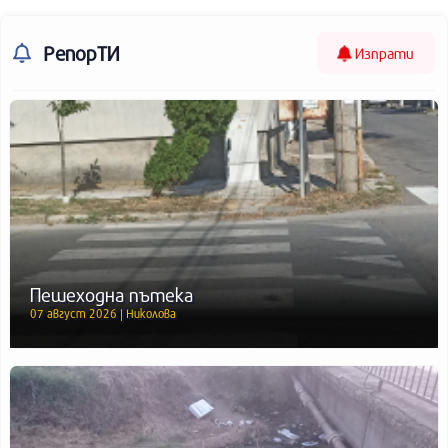
РепорТИ
Изпрати
Пешеходна пътека
07 август 2026 | Николова