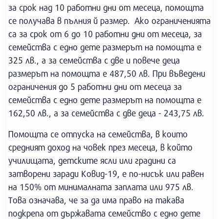
за срок над 10 работни дни от месеца, помощта
се получава в пълния й размер. Ако ограниченията
са за срок от 6 до 10 работни дни от месеца, за
семейства с едно дете размерът на помощта е
325 лв., а за семейства с две и повече деца
размерът на помощта е 487,50 лв. При въведени
ограничения до 5 работни дни от месеца за
семейства с едно дете размерът на помощта е
162,50 лв., а за семейства с две деца - 243,75 лв.
Помощта се отпуска на семейства, в които
средният доход на човек през месеца, в който
училищата, детските ясли или градини са
затворени заради Ковид-19, е по-нисък или равен
на 150% от минималната заплата или 975 лв.
Това означава, че за да има право на такава
подкрепа от държавата семейство с едно дете