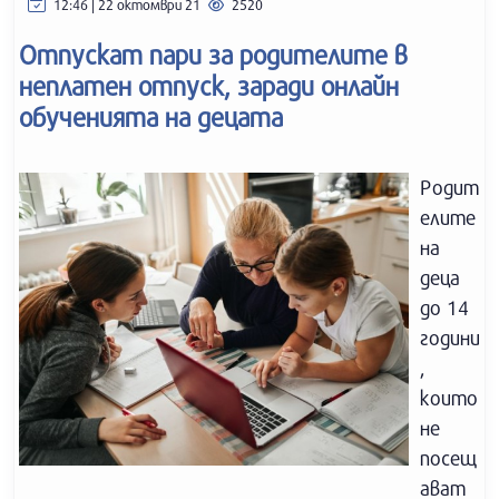
12:46 | 22 октомври 21
2520
Отпускат пари за родителите в
неплатен отпуск, заради онлайн
обученията на децата
Родит
елите
на
деца
до 14
години
,
които
не
посещ
ават