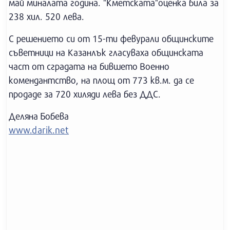
май миналата година. "Кметската"оценка била за
238 хил. 520 лева.
С решението си от 15-ти февурали общинските
съветници на Казанлък гласуваха общинската
част от сградата на бившето Военно
комендантство, на площ от 773 кв.м. да се
продаде за 720 хиляди лева без ДДС.
Деляна Бобева
www.darik.net