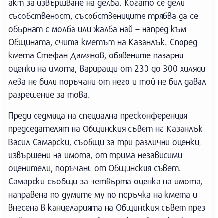
акт за извършване на делба. Когато се дели
съсобственост, съсобствениците трябва да се
обърнат с молба или жалба най – напред към
Общината, счита кметът на Казанлък. Според
кмета Стефан Дамянов, обявените пазарни
оценки на имота, вариращи от 230 до 300 хиляди
лева не били поръчани от него и той не бил давал
разрешение за това.
Преди седмица на специална пресконференция
председателят на Общинския съвет на Казанлък
Васил Самарски, съобщи за три различни оценки,
извършени на имота, от трима независими
оценители, поръчани от Общинския съвет.
Самарски съобщи за четвърта оценка на имота,
направена по думите му по поръчка на кмета и
внесена в канцеларията на Общинския съвет през