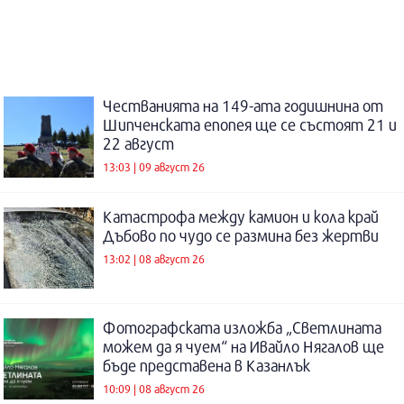
Честванията на 149-ата годишнина от
Шипченската епопея ще се състоят 21 и
22 август
13:03 | 09 август 26
Катастрофа между камион и кола край
Дъбово по чудо се размина без жертви
13:02 | 08 август 26
Фотографската изложба „Светлината
можем да я чуем“ на Ивайло Нягалов ще
бъде представена в Казанлък
10:09 | 08 август 26