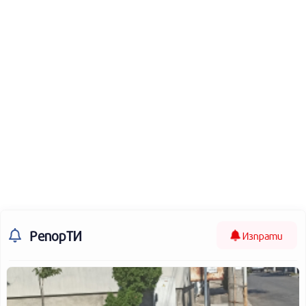
РепорТИ
Изпрати