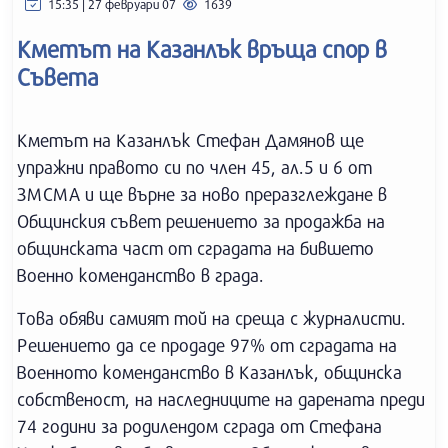
15:35 | 27 февруари 07
1639
Кметът на Казанлък връща спор в
Съвета
Кметът на Казанлък Стефан Дамянов ще
упражни правото си по член 45, ал.5 и 6 от
ЗМСМА и ще върне за ново преразглеждане в
Общинския съвет решението за продажба на
общинската част от сградата на бившето
Военно коменданство в града.
Това обяви самият той на среща с журналисти.
Решението да се продаде 97% от сградата на
Военното коменданство в Казанлък, общинска
собственост, на наследниците на дарената преди
74 години за родилендом сграда от Стефана