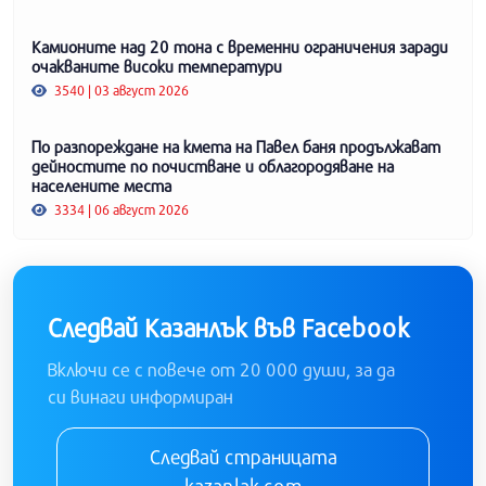
Камионите над 20 тона с временни ограничения заради
очакваните високи температури
3540 | 03 август 2026
По разпореждане на кмета на Павел баня продължават
дейностите по почистване и облагородяване на
населените места
3334 | 06 август 2026
Следвай Казанлък във Facebook
Включи се с повече от 20 000 души, за да
си винаги информиран
Следвай страницата