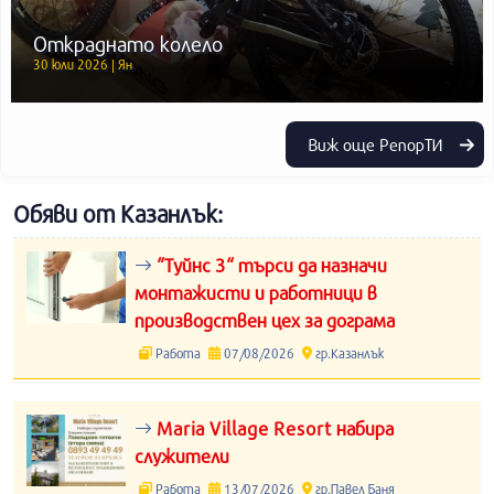
Откраднато колело
30 юли 2026 | Ян
Виж още РепорТИ
Обяви от Казанлък:
“Туйнс 3“ търси да назначи
монтажисти и работници в
производствен цех за дограма
Работа
07/08/2026
гр.Казанлък
Maria Village Resort набира
служители
Работа
13/07/2026
гр.Павел Баня