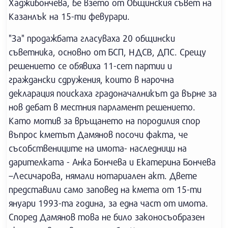
Хаджибончева, бе взето от Общинския съвет на
Казанлък на 15-ти февурари.
"За" продажбата гласуваха 20 общински
съветника, основно от БСП, НДСВ, ДПС. Срещу
решението се обявиха 11-сет партии и
граждански сдружения, които в нарочна
декларация поискаха градоначалникът да върне за
нов дебат в местния парламент решението.
Като мотив за връщането на породилия спор
въпрос кметът Дамянов посочи факта, че
съсобствениците на имота- наследници на
дарителката - Анка Бончева и Екатерина Бончева
–Лесичарова, нямали нотариален акт. Двете
представили само заповед на кмета от 15-ти
януари 1993-та година, за една част от имота.
Според Дамянов това не било законосъобразен