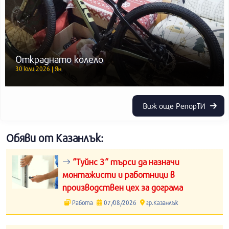
Откраднато колело
30 юли 2026 | Ян
Виж още РепорТИ
Обяви от Казанлък:
“Туйнс 3“ търси да назначи
монтажисти и работници в
производствен цех за дограма
Работа
07/08/2026
гр.Казанлък