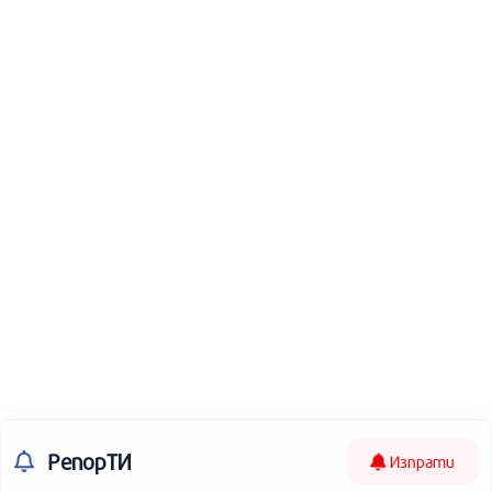
РепорТИ
Изпрати