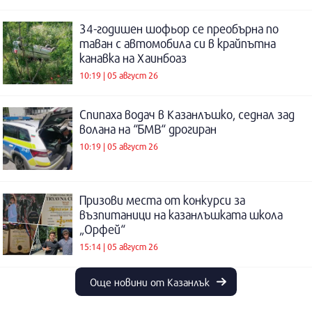
34-годишен шофьор се преобърна по
таван с автомобила си в крайпътна
канавка на Хаинбоаз
10:19 | 05 август 26
Спипаха водач в Казанлъшко, седнал зад
волана на “БМВ“ дрогиран
10:19 | 05 август 26
Призови места от конкурси за
възпитаници на казанлъшката школа
„Орфей“
15:14 | 05 август 26
Още новини от Казанлък