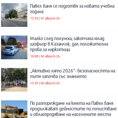
Павел баня се подготвя за новата учебна
година
15:59 | 07 август 26
Малко след полунощ закопчаха млад
шофьор в Казанлък, дал положителна
проба за наркотици
10:08 | 06 август 26
„Активно лято 2026“- безопасността на
пътя започва със знанието
15:39 | 06 август 26
По разпореждане на кмета на Павел баня
продължават дейностите по почистване
и облагородяване на населените места