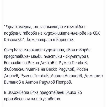
"Една камерна, но запомняща се изложба с
подбрани творби на художниците-членове на СБХ
Казанлък.", коментират творците.
Сред казанлъшките художници, свои творби
представиха- малки пластики - скулптури и
витражи на Велин Дечков и Румен Петков,
живописни платна на Веско Радулов, Росен
Дончев, Румен Петков, Антон Антонов, Димитър
Витанов и Антон Радулов Петров.
В изложбата бяха представени близо 25
произведения на изкуството.