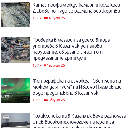
Катастрофа между камион и кола край
Дъбово по чудо се размина без жертви
13:02 | 08 август 26
Проверка в магазин за дрехи втора
употреба в Казанлък установи
нарушение, свързано с част от
предлаганите артикули
10:47 | 07 август 26
Фотографската изложба „Светлината
можем да я чуем“ на Ивайло Нягалов ще
бъде представена в Казанлък
10:09 | 08 август 26
Поликлиниката в Казанлък вече разполага
с нов високотехнологичен апарат за
прецизна диагностика на костното