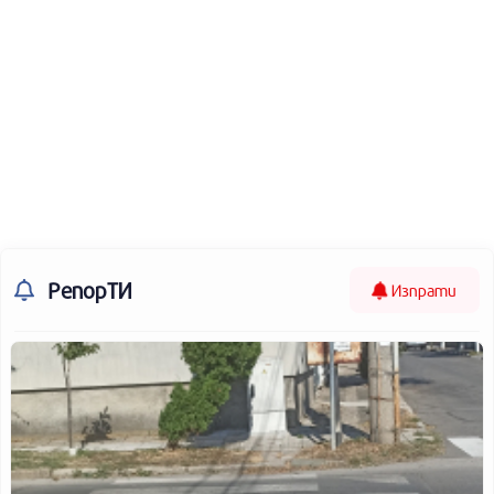
РепорТИ
Изпрати