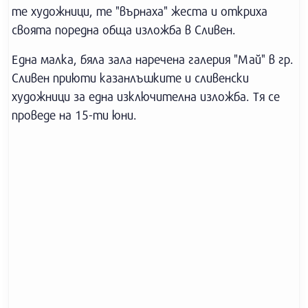
те художници, те "върнаха" жеста и откриха
своята поредна обща изложба в Сливен.
Една малка, бяла зала наречена галерия "Май" в гр.
Сливен приюти казанлъшките и сливенски
художници за една изключителна изложба. Тя се
проведе на 15-ти юни.