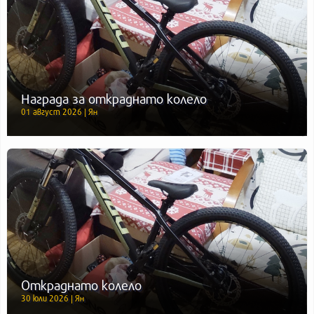
Награда за откраднато колело
01 август 2026 | Ян
Откраднато колело
30 юли 2026 | Ян