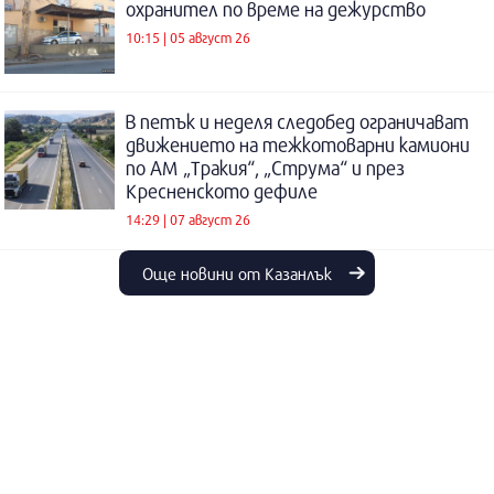
охранител по време на дежурство
10:15 | 05 август 26
В петък и неделя следобед ограничават
движението на тежкотоварни камиони
по АМ „Тракия“, „Струма“ и през
Кресненското дефиле
14:29 | 07 август 26
Още новини от Казанлък