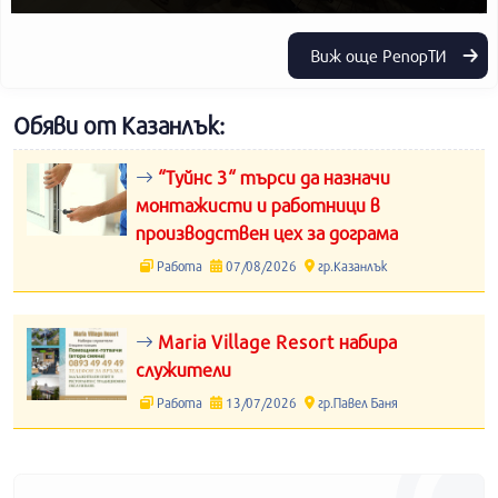
Виж още РепорТИ
Обяви от Казанлък:
“Туйнс 3“ търси да назначи
монтажисти и работници в
производствен цех за дограма
Работа
07/08/2026
гр.Казанлък
Maria Village Resort набира
служители
Работа
13/07/2026
гр.Павел Баня