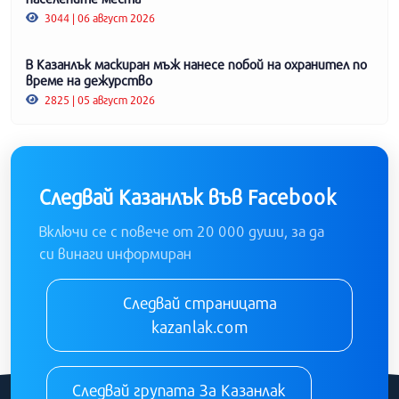
3044 | 06 август 2026
В Казанлък маскиран мъж нанесе побой на охранител по
време на дежурство
2825 | 05 август 2026
Следвай Казанлък във Facebook
Включи се с повече от 20 000 души, за да
си винаги информиран
Следвай страницата
kazanlak.com
Следвай групата За Казанлак