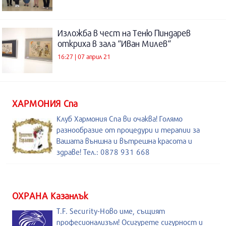
Изложба в чест на Теню Пиндарев
откриха в зала “Иван Милев“
16:27 | 07 април 21
ХАРМОНИЯ Спа
Клуб Хармония Спа ви очаква! Голямо
разнообразие от процедури и терапии за
Вашата външна и вътрешна красота и
здраве! Тел.: 0878 931 668
ОХРАНА Казанлък
T.F. Security-Ново име, същият
професионализъм! Осигурете сигурност и