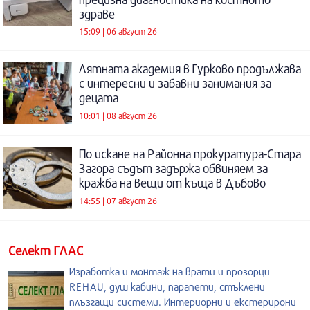
здраве
15:09 | 06 август 26
Лятната академия в Гурково продължава
с интересни и забавни занимания за
децата
10:01 | 08 август 26
По искане на Районна прокуратура-Стара
Загора съдът задържа обвиняем за
кражба на вещи от къща в Дъбово
14:55 | 07 август 26
Селект ГЛАС
Изработка и монтаж на врати и прозорци
REHAU, душ кабини, парапети, стъклени
плъзгащи системи. Интериорни и екстерирони