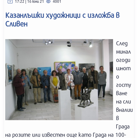
17:22 | 16 юни 21
4001
Казанлъшки художници с изложба в
Сливен
След
минал
огоди
шнот
о
госту
ване
на сли
вналии
в
Града
на розите или известен още като Града на 100-