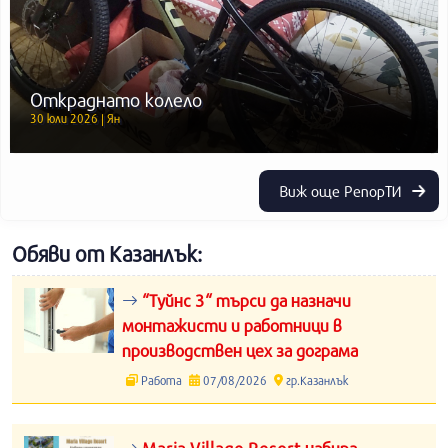
Откраднато колело
30 юли 2026 | Ян
Виж още РепорТИ
Обяви от Казанлък:
“Туйнс 3“ търси да назначи
монтажисти и работници в
производствен цех за дограма
Работа
07/08/2026
гр.Казанлък