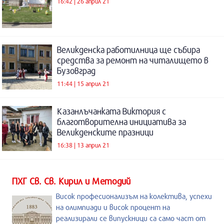
16:42 | 26 април 21
Великденска работилница ще събира
средства за ремонт на читалището в
Бузовград
11:44 | 15 април 21
Казанлъчанката Виктория с
благотворителна инициатива за
Великденските празници
16:38 | 13 април 21
ПХГ Св. Св. Кирил и Методий
Висок професионализъм на колектива, успехи
на олимпиади и висок процент на
реализирали се випускници са само част от