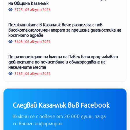
на Община Казанлък
3725 | 05 август 2026
Поликлиниката в Казанлък вече разполага с нов
високотехнологичен апарат за прецизна диагностика на
костното здраве
3608 | 06 август 2026
По разпореждане на кмета на Павел баня продължават
дейностите по почистване и облагородяване на
населените места
3185 | 06 август 2026
Следвай Казанлък във Facebook
Включи се с повече от 20 000 души, за да
си винаги информиран