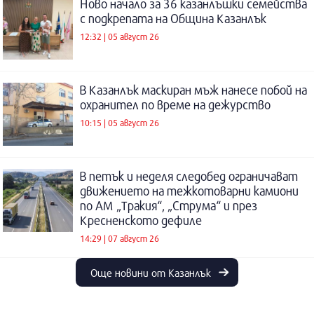
Ново начало за 36 казанлъшки семейства
с подкрепата на Община Казанлък
12:32 | 05 август 26
В Казанлък маскиран мъж нанесе побой на
охранител по време на дежурство
10:15 | 05 август 26
В петък и неделя следобед ограничават
движението на тежкотоварни камиони
по АМ „Тракия“, „Струма“ и през
Кресненското дефиле
14:29 | 07 август 26
Още новини от Казанлък