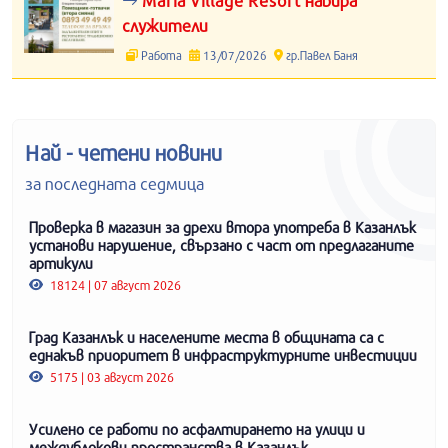
Maria Village Resort набира
служители
Работа
13/07/2026
гр.Павел Баня
Най - четени новини
за последната седмица
Проверка в магазин за дрехи втора употреба в Казанлък
установи нарушение, свързано с част от предлаганите
артикули
18124 | 07 август 2026
Град Казанлък и населените места в общината са с
еднакъв приоритет в инфраструктурните инвестиции
5175 | 03 август 2026
Усилено се работи по асфалтирането на улици и
междублокови пространства в Казанлък