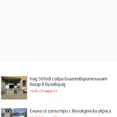
Над 500лв събра благотворителният
базар в Бузовград
16:45 | 26 април 21
Енина се изпъстри с великденска украса