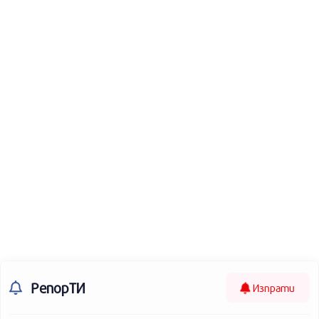
РепорТИ
Изпрати