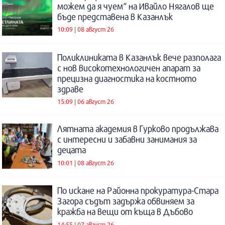
можем да я чуем“ на Ивайло Нягалов ще
бъде представена в Казанлък
10:09 | 08 август 26
Поликлиниката в Казанлък вече разполага
с нов високотехнологичен апарат за
прецизна диагностика на костното
здраве
15:09 | 06 август 26
Лятната академия в Гурково продължава
с интересни и забавни занимания за
децата
10:01 | 08 август 26
По искане на Районна прокуратура-Стара
Загора съдът задържа обвиняем за
кражба на вещи от къща в Дъбово
14:55 | 07 август 26