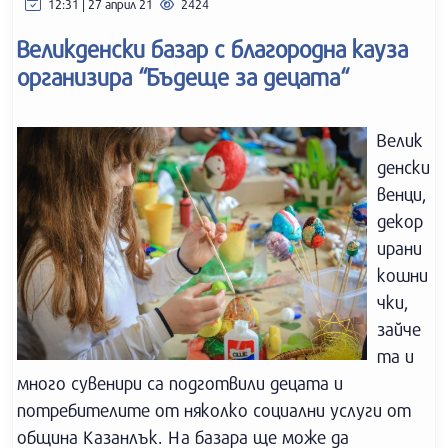
12:31 | 27 април 21
2424
Великденски базар с благородна кауза
организира “Бъдеще за децата“
Велик
денски
венци,
декор
ирани
кошни
чки,
зайче
та и
много сувенири са подготвили децата и
потребителите от няколко социални услуги от
община Казанлък. На базара ще може да