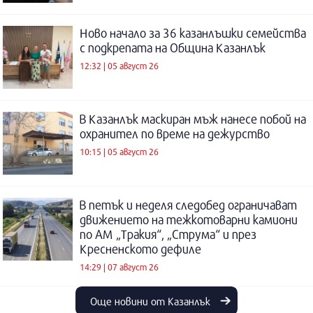
Ново начало за 36 казанлъшки семейства
с подкрепата на Община Казанлък
12:32 | 05 август 26
В Казанлък маскиран мъж нанесе побой на
охранител по време на дежурство
10:15 | 05 август 26
В петък и неделя следобед ограничават
движението на тежкотоварни камиони
по АМ „Тракия“, „Струма“ и през
Кресненското дефиле
14:29 | 07 август 26
Още новини от Казанлък