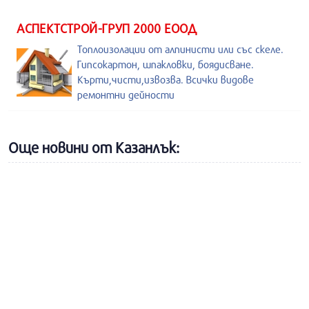
АСПЕКТСТРОЙ-ГРУП 2000 ЕООД
Топлоизолации от алпинисти или със скеле.
Гипсокартон, шпакловки, боядисване.
Кърти,чисти,извозва. Всички видове
ремонтни дейности
Още новини от Казанлък: