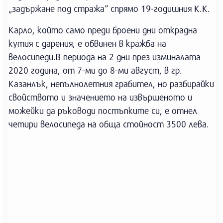
„задържане под стража“ спрямо 19-годишния К.К.
Карло, който само преди броени дни открадна
кутия с дарения, е обвинен в кражба на
велосипеди.В периода на 2 дни през изминалата
2020 година, от 7-ми до 8-ми август, в гр.
Казанлък, непълнолетния грабител, но разбирайки
свойството и значението на извършеното и
можейки да ръководи постъпките си, е отнел
четири велосипеда на обща стойност 3500 лева.