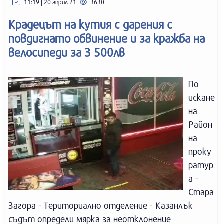
11:19 | 20 април 21
3630
Крадецът на кутия с дарения с
повдигнато обвинение и за кражба на
велосипеди за 3 500лв
По
искане
на
Район
на
проку
ратур
а -
Стара
Загора - Териториално отделение - Казанлък
съдът определи мярка за неотклонение