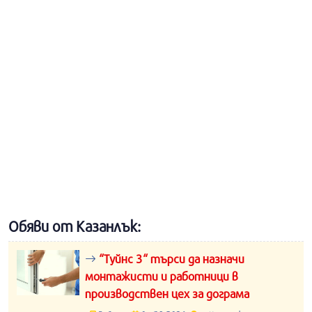
Обяви от Казанлък:
“Туйнс 3“ търси да назначи
монтажисти и работници в
производствен цех за дограма