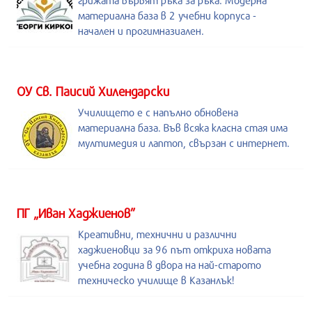
грижата вървят ръка за ръка. Модерна
материална база в 2 учебни корпуса -
начален и прогимназиален.
ОУ Св. Паисий Хилендарски
Училището е с напълно обновена
материална база. Във всяка класна стая има
мултимедия и лаптоп, свързан с интернет.
ПГ „Иван Хаджиенов”
Креативни, технични и различни
хаджиеновци за 96 път откриха новата
учебна година в двора на най-старото
техническо училище в Казанлък!