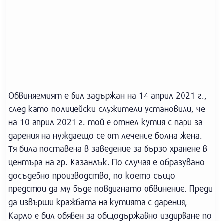
Обвиняемият е бил задържан на 14 април 2021 г.,
след като полицейски служители установили, че
на 10 април 2021 г. той е отнел кутия с пари за
дарения на нуждаещо се от лечение болна жена.
Тя била поставена в заведение за бързо хранене в
центъра на гр. Казанлък. По случая е образувано
досъдебно производство, по което също
предстои да му бъде повдигнато обвинение. Преди
да извърши кражбата на кутията с дарения,
Карло е бил обявен за общодържавно издирване по