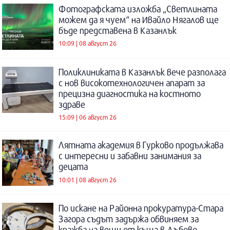
Фотографската изложба „Светлината
можем да я чуем“ на Ивайло Нягалов ще
бъде представена в Казанлък
10:09 | 08 август 26
Поликлиниката в Казанлък вече разполага
с нов високотехнологичен апарат за
прецизна диагностика на костното
здраве
15:09 | 06 август 26
Лятната академия в Гурково продължава
с интересни и забавни занимания за
децата
10:01 | 08 август 26
По искане на Районна прокуратура-Стара
Загора съдът задържа обвиняем за
кражба на вещи от къща в Дъбово