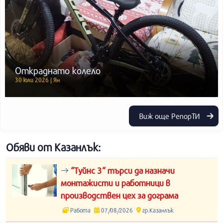
Откраднато колело
30 юли 2026 | Ян
Виж още РепорТИ
Обяви от Казанлък:
“Туйнс 3“ търси да назначи
монтажисти и работници в
производствен цех за дограма
Работа
07/08/2026
гр.Казанлък