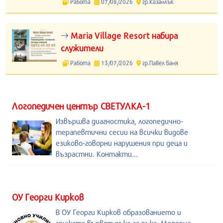
Работа
07/08/2026
гр.Казанлък
Maria Village Resort набира
служители
Работа
13/07/2026
гр.Павел Баня
Логопедичен център СВЕТУЛКА-1
Извършва диагностика, логопедично-
терапевтични сесии на всички видове
езиково-говорни нарушения при деца и
възрастни. Контакти...
ОУ Георги Кирков
В ОУ Георги Кирков образованието и