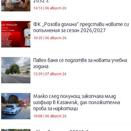
2032 г.
14:14 | 06 август 26
ФК „Розова долина“ представи новите си
попълнения за сезон 2026/2027
10:39 | 06 август 26
Павел баня се подготвя за новата учебна
година
15:59 | 07 август 26
Малко след полунощ закопчаха млад
шофьор в Казанлък, дал положителна
проба за наркотици
10:08 | 06 август 26