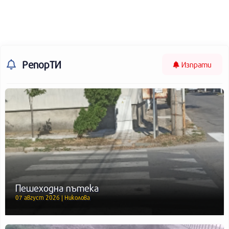
РепорТИ
Изпрати
Пешеходна пътека
07 август 2026 | Николова