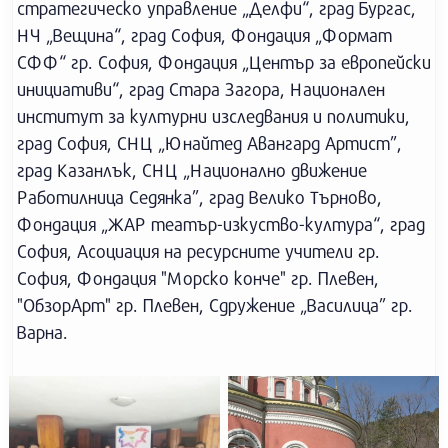
стратегическо управление „Делфи“, град Бургас,
НЧ „Вещина“, град София, Фондация „Формат
СФФ“ гр. София, Фондация „Център за европейски
инициативи“, град Стара Загора, Национален
институт за културни изследвания и политики,
град София, СНЦ „Юнайтед Авангард Артист”,
град Казанлък, СНЦ „Национално движение
Работилница Седянка”, град Велико Търново,
Фондация „ЖАР театър-изкуство-култура“, град
София, Асоциация на ресурсните учители гр.
София, Фондация "Морско конче" гр. Плевен,
"ОбзорАрт" гр. Плевен, Сдружение „Василица” гр.
Варна.