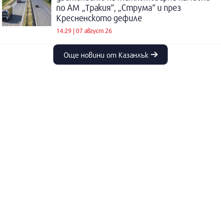
по АМ „Тракия“, „Струма“ и през
Кресненското дефиле
14:29 | 07 август 26
Още новини от Казанлък