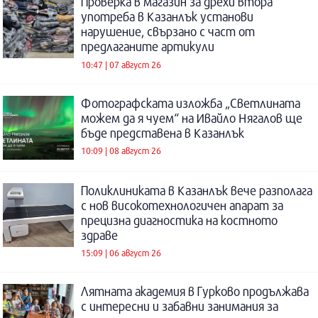
Проверка в магазин за дрехи втора
употреба в Казанлък установи
нарушение, свързано с част от
предлаганите артикули
10:47 | 07 август 26
Фотографската изложба „Светлината
можем да я чуем“ на Ивайло Нягалов ще
бъде представена в Казанлък
10:09 | 08 август 26
Поликлиниката в Казанлък вече разполага
с нов високотехнологичен апарат за
прецизна диагностика на костното
здраве
15:09 | 06 август 26
Лятната академия в Гурково продължава
с интересни и забавни занимания за