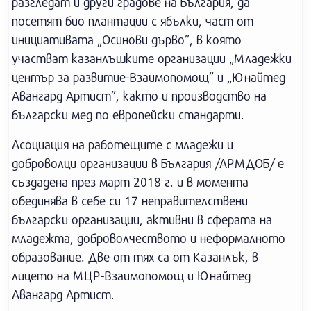
разгледат и други градове на България, да
посетят био плантации с ябълки, част от
инициативата „Осинови дърво”, в която
участват казанлъшките организации „Младежки
център за развитие-Взаимопомощ” и „Юнайтед
Авангард Артист”, както и производство на
български мед по европейски стандарти.
Асоциация на работещите с младежи и
доброволци организации в България /АРМДОБ/ е
създадена през март 2018 г. и в момента
обединява в себе си 17 неправителствени
български организации, активни в сферата на
младежта, доброволчеството и неформалното
образование. Две от тях са от Казанлък, в
лицето на МЦР-Взаимопомощ и Юнайтед
Авангард Артист.