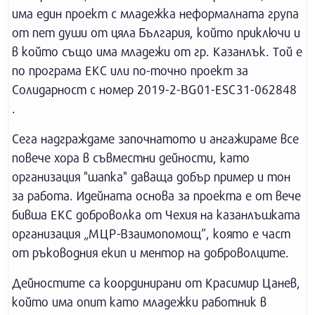
има един проект с младежка неформалната група
от пет души от цяла България, който приключи и
в който също има младежи от гр. Казанлък. Той е
по програма ЕКС или по-точно проект за
Солидарност с номер 2019-2-BG01-ESC31-062848
.
Сега надграждаме започнатото и ангажираме все
повече хора в съвместни дейности, като
организация "шапка" даваща добър пример и тон
за работа. Идейната основа за проекта е от вече
бивша ЕКС доброволка от Чехия на казанлъшката
организация „МЦР-Взаимопомощ”, която е част
от ръководния екип и ментор на доброволците.
Дейностите са координирани от Красимир Цанев,
който има опит като младежки работник в