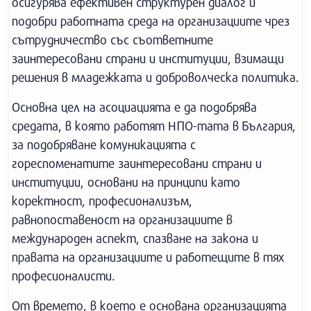
осигурява ефективен структурен диалог и
подобри работната среда на организациите чрез
сътрудничество със съответните
заинтересовани страни и институции, взимащи
решения в младежката и доброволческа политика.
Основна цел на асоциацията е да подобрява
средата, в която работят НПО-тата в България,
за подобряване комуникацията с
гореспоменатите заинтересовани страни и
институции, основани на принципи като
коректност, професионализъм,
равнопоставеност на организациите в
международен аспект, спазване на закона и
правата на организациите и работещите в тях
професионалисти.
От времето, в което е основана организацията