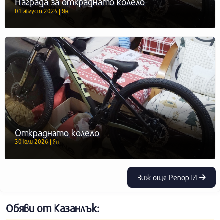
Награда за откраднато колело
01 август 2026 | Ян
Откраднато колело
30 юли 2026 | Ян
Виж още РепорТИ
Обяви от Казанлък: