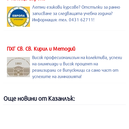
Летни езикови курсове? Отстъпки за ранно
записване за следващата учебна година?
Информация: тел. 0431 62711!
ПХГ Св. Св. Кирил и Методий
Висок професионализъм на колектива, успехи
на олимпиади и висок процент на
реализирали се випускници са само част от
успехите на гимназията!
Още новини от Казанлък: