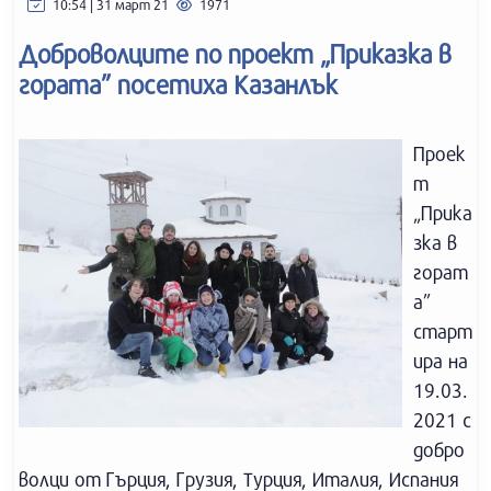
10:54 | 31 март 21
1971
Доброволците по проект „Приказка в
гората” посетиха Казанлък
Проек
т
„Прика
зка в
горат
а”
старт
ира на
19.03.
2021 с
добро
волци от Гърция, Грузия, Турция, Италия, Испания