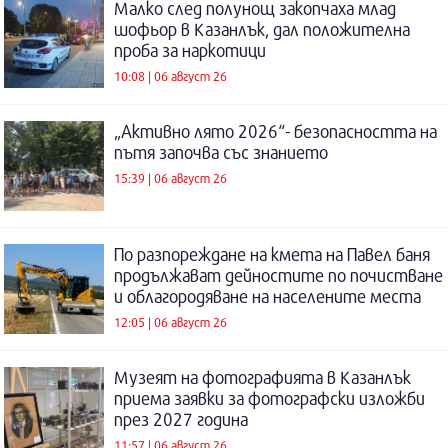
Малко след полунощ закопчаха млад
шофьор в Казанлък, дал положителна
проба за наркотици
10:08 | 06 август 26
„Активно лято 2026“- безопасността на
пътя започва със знанието
15:39 | 06 август 26
По разпореждане на кмета на Павел баня
продължават дейностите по почистване
и облагородяване на населените места
12:05 | 06 август 26
Музеят на фотографията в Казанлък
приема заявки за фотографски изложби
през 2027 година
11:57 | 06 август 26