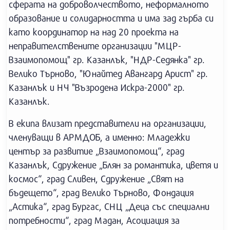
сферата на доброволчеството, неформалното
образование и солидарността и има зад гърба си
като координатор на над 20 проекта на
неправителствените организации "МЦР-
Взаимопомощ" гр. Казанлък, "НДР-Седянка" гр.
Велико Търново, "Юнайтед Авангард Арист" гр.
Казанлък и НЧ "Възродена Искра-2000" гр.
Казанлък.
В екипа влизат представители на организации,
членуващи в АРМДОБ, а именно: Младежки
център за развитие „Взаимопомощ“, град
Казанлък, Сдружение „Блян за романтика, цветя и
космос“, град Сливен, Сдружение „Свят на
бъдещето“, град Велико Търново, Фондация
„Астика“, град Бургас, СНЦ „Деца със специални
потребности“, град Мадан, Асоциация за