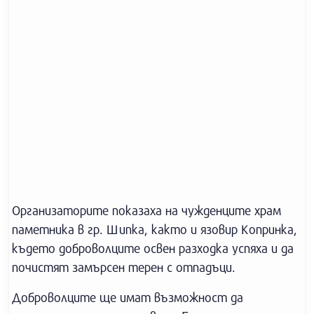
Организаторите показаха на чужденците храм
паметника в гр. Шипка, както и язовир Копринка,
където доброволците освен разходка успяха и да
почистят замърсен терен с отпадъци.
Доброволците ще имат възможност да