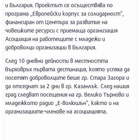
и България. Проектът се осъществява по
програма „Европейски корпус за солидарност”,
финансиран от Центъра за развитие на
човешките ресурси с приемаща организация
Асоциация на работещите с младежи и
доброволци организации в България.
След 10 дневни дейности в местността
Върховръх първата дестинация, която успяха да
посетят доброволците беше гр. Стара Загора и
да отседнат за 2 дни в гр. Казанлък. След нашия
град следват посещения на гр. Велико Търново и
младежкото радио „Е-волюшън”, както и на
организациите-членове на асоциацията.