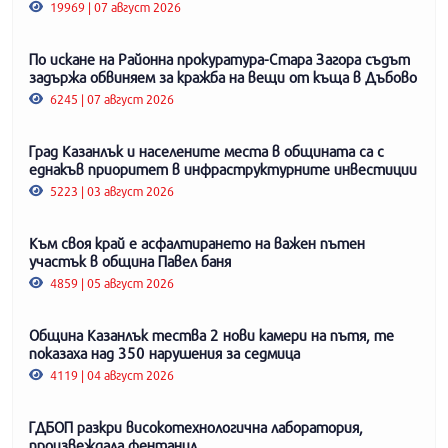
19969 | 07 август 2026
По искане на Районна прокуратура-Стара Загора съдът
задържа обвиняем за кражба на вещи от къща в Дъбово
6245 | 07 август 2026
Град Казанлък и населените места в общината са с
еднакъв приоритет в инфраструктурните инвестиции
5223 | 03 август 2026
Към своя край е асфалтирането на важен пътен
участък в община Павел баня
4859 | 05 август 2026
Община Казанлък тества 2 нови камери на пътя, те
показаха над 350 нарушения за седмица
4119 | 04 август 2026
ГДБОП разкри високотехнологична лаборатория,
произвеждала фентанил