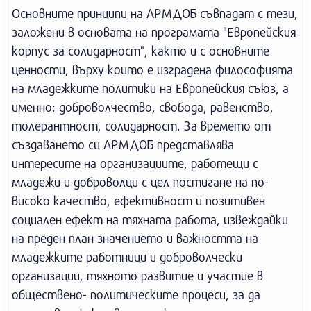
Основните принципи на АРМДОБ съвпадат с тези,
заложени в основата на програмата "Европейския
корпус за солидарност", както и с основните
ценности, върху които е изградена философията
на младежките политики на Европейския съюз, а
именно: доброволчество, свобода, равенство,
толерантност, солидарност. За времето от
създаването си АРМДОБ представлява
интересите на организациите, работещи с
младежи и доброволци с цел постигане на по-
високо качество, ефективност и позитивен
социален ефект на тяхната работа, извеждайки
на преден план значението и важността на
младежките работници и доброволчески
организации, тяхното развитие и участие в
обществено- политическите процеси, за да