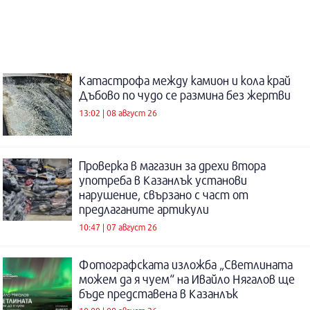
Катастрофа между камион и кола край
Дъбово по чудо се размина без жертви
13:02 | 08 август 26
Проверка в магазин за дрехи втора
употреба в Казанлък установи
нарушение, свързано с част от
предлаганите артикули
10:47 | 07 август 26
Фотографската изложба „Светлината
можем да я чуем“ на Ивайло Нягалов ще
бъде представена в Казанлък