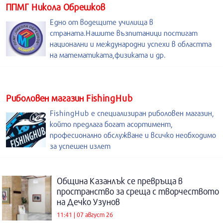
ППМГ Никола Обрешков
Едно от водещите училища в
страната.Нашите възпитаници постигат
национални и международни успехи в областта
на математиката,физиката и др.
Риболовен магазин FishingHub
FishingHub е специализиран риболовен магазин,
който предлага богат асортимент,
професионално обслужване и всичко необходимо
за успешен излет
Община Казанлък се превръща в
пространство за среща с творчеството
на Дечко Узунов
11:41 | 07 август 26