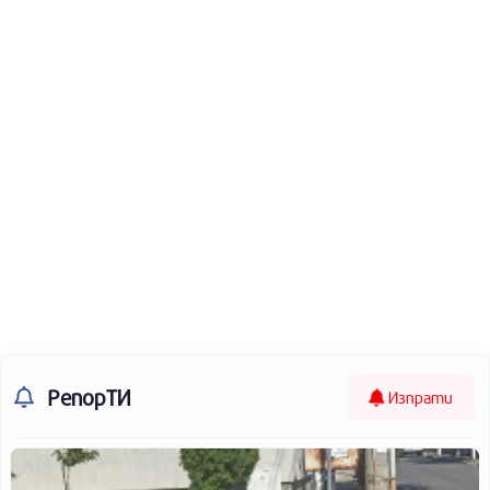
РепорТИ
Изпрати