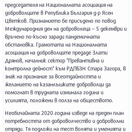
председателя на Националната асоциация на
доброволците в Република България д-р Ясен
Цветков. Признанието бе присъдено по повод
Международния ден на доброволеца – 5 декември и
връчено по-късно заради пандемичната
обстановка. Грамотата на Националната
асоциация на доброволците предаде Злати
Дрянов, началник сектор "Превантивна и
контролна дейност" към РДПБЗН Стара Загора, в
знак на признание за всеотдайността и
желанието на казанлъшките доброволци да
помогнат в трудната изминала година и
усилията, положени в полза на обществото.
Необичайната 2020 година изведе на преден план
потребността от доброволчество и доброволни
отряди. Тя подложи на тест волята и уменията и