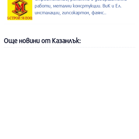
работи, метални консртукции. ВиК и Ел.
инсталации, гипсокартон, фаянс..
Още новини от Казанлък: