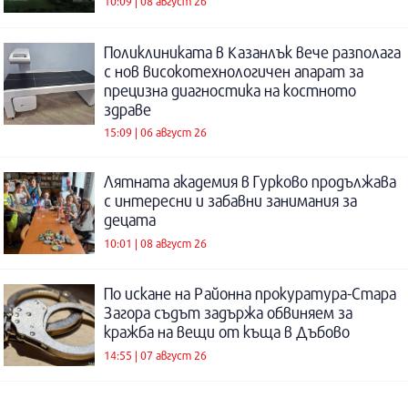
10:09 | 08 август 26
Поликлиниката в Казанлък вече разполага
с нов високотехнологичен апарат за
прецизна диагностика на костното
здраве
15:09 | 06 август 26
Лятната академия в Гурково продължава
с интересни и забавни занимания за
децата
10:01 | 08 август 26
По искане на Районна прокуратура-Стара
Загора съдът задържа обвиняем за
кражба на вещи от къща в Дъбово
14:55 | 07 август 26