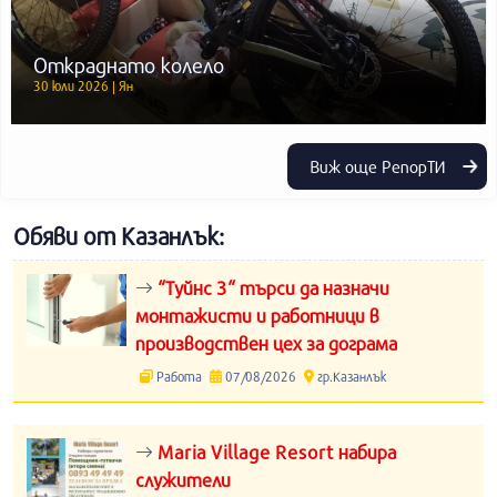
Откраднато колело
30 юли 2026 | Ян
Виж още РепорТИ
Обяви от Казанлък:
“Туйнс 3“ търси да назначи
монтажисти и работници в
производствен цех за дограма
Работа
07/08/2026
гр.Казанлък
Maria Village Resort набира
служители