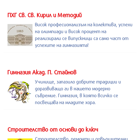
ПХГ Св. Св. Кирил и Методий
Висок професионализъм на колектива, успехи
на олимпиади и висок процент на
реализирали се випускници са само част от
успехите на гимназията!
Гимназия Акад. П. Стайнов
Училище, запазило добрите традиции и
доразвиващо ги в нашето модерно
съвремие. Гимназия, в която всичко се
посвещава на младите хора.
Строителство от основи до ключ
Строителство, ремонти и довършителни