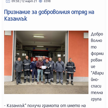
09:58 | 12 март 21
6598
Признание за доброволния отряд на
Казанлък
Добро
волно
то
форми
рован
ие
"Авари
йно-
спаси
телна
група
- Казанлък" получи грамота от името на