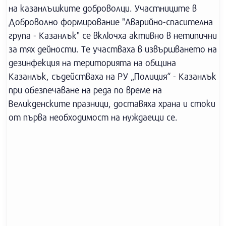
на казанлъшките доброволци. Участниците в
Доброволно формирование "Аварийно-спасителна
група - Казанлък" се включха активно в нетипични
за тях дейности. Те участваха в извършването на
дезинфекция на територията на община
Казанлък, съдействаха на РУ „Полиция“ - Казанлък
при обезпечаване на реда по време на
Великденските празници, доставяха храна и стоки
от първа необходимост на нуждаещи се.