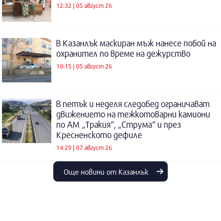
12:32 | 05 август 26
В Казанлък маскиран мъж нанесе побой на
охранител по време на дежурство
10:15 | 05 август 26
В петък и неделя следобед ограничават
движението на тежкотоварни камиони
по АМ „Тракия“, „Струма“ и през
Кресненското дефиле
14:29 | 07 август 26
Още новини от Казанлък