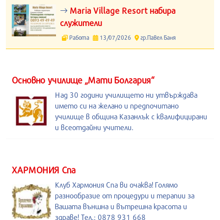
Maria Village Resort набира
служители
Работа
13/07/2026
гр.Павел Баня
Основно училище „Мати Болгария“
Над 30 години училището ни утвърждава
името си на желано и предпочитано
училище в община Казанлък с квалифицирани
и всеотдайни учители.
ХАРМОНИЯ Спа
Клуб Хармония Спа ви очаква! Голямо
разнообразие от процедури и терапии за
Вашата външна и вътрешна красота и
здраве! Тел.: 0878 931 668