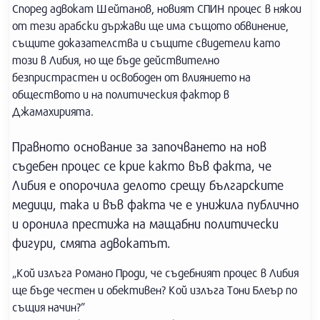
Според адвокат Шейтанов, новият СПИН процес в някои
от тези арабски държави ще има същото обвинение,
същите доказателства и същите свидетели като
този в Либия, но ще бъде действително
безпристрастен и освободен от влиянието на
обществото и на политическия фактор в
Джамахирията.
Правното основание за започването на нов
съдебен процес се крие както във факта, че
Либия е опорочила делото срещу българските
медици, така и във факта че е унижила публично
и оронила престижа на мащабни политически
фигури, смята адвокатът.
„Кой излъга Романо Проди, че съдебният процес в Либия
ще бъде честен и обективен? Кой излъга Тони Блеър по
същия начин?”