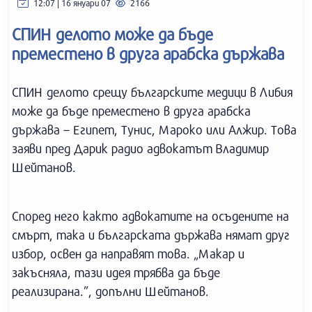
12:07 | 16 януари 07
2166
СПИН делото може да бъде
преместено в друга арабска държава
СПИН делото срещу българските медици в Либия
може да бъде преместено в друга арабска
държава – Египет, Тунис, Мароко или Алжир. Това
заяви пред Дарик радио адвокатът Владимир
Шейтанов.
Според него както адвокатите на осъдените на
смърт, така и българската държава нямат друг
избор, освен да направят това. „Макар и
закъсняла, тази идея трябва да бъде
реализирана.”, допълни Шейтанов.