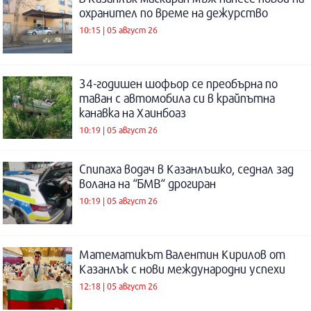
охранител по време на дежурство
10:15 | 05 август 26
34-годишен шофьор се преобърна по
таван с автомобила си в крайпътна
канавка на Хаинбоаз
10:19 | 05 август 26
Спипаха водач в Казанлъшко, седнал зад
волана на “БМВ“ дрогиран
10:19 | 05 август 26
Математикът Валентин Кирилов от
Казанлък с нови международни успехи
12:18 | 05 август 26