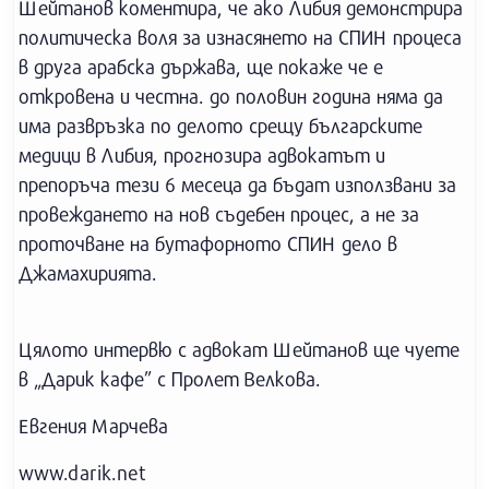
Шейтанов коментира, че ако Либия демонстрира
политическа воля за изнасянето на СПИН процеса
в друга арабска държава, ще покаже че е
откровена и честна. до половин година няма да
има развръзка по делото срещу българските
медици в Либия, прогнозира адвокатът и
препоръча тези 6 месеца да бъдат използвани за
провеждането на нов съдебен процес, а не за
проточване на бутафорното СПИН дело в
Джамахирията.
Цялото интервю с адвокат Шейтанов ще чуете
в „Дарик кафе” с Пролет Велкова.
Евгения Марчева
www.darik.net