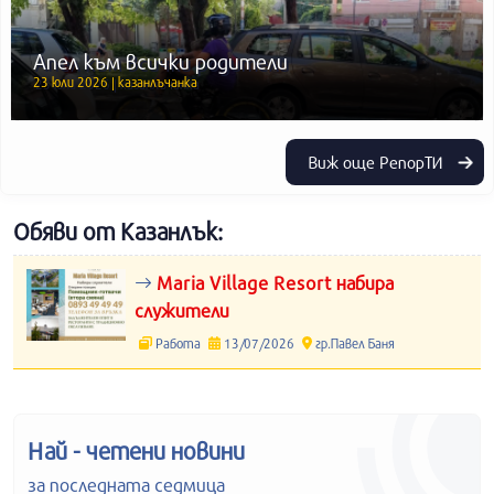
Апел към всички родители
23 юли 2026 | казанлъчанка
Виж още РепорТИ
Обяви от Казанлък:
Maria Village Resort набира
служители
Работа
13/07/2026
гр.Павел Баня
Най - четени новини
за последната седмица