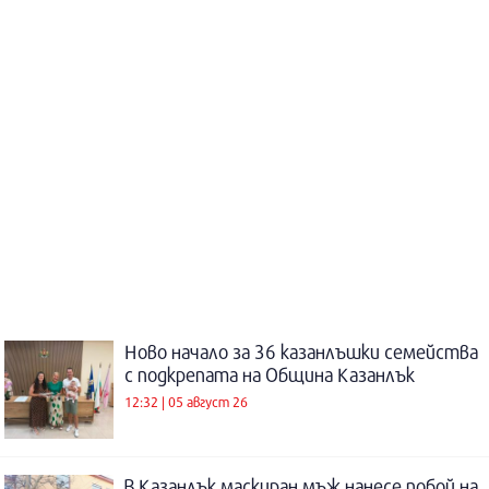
Ново начало за 36 казанлъшки семейства
с подкрепата на Община Казанлък
12:32 | 05 август 26
В Казанлък маскиран мъж нанесе побой на