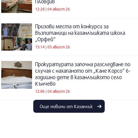
Пловдив
12:28 | 04 август 26
Призови места от конкурси за
възпитаници на казанлъшката школа
„Орфей“
15:14 | 05 август 26
Прокуратурата започна разследване по
случая с нахапаното от „Кане Корсо“ 6-
годишно дете в казанлъшкото село
Кънчево
12:06 | 04 август 26
Още новини от Казанлък