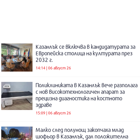
Казанлък се включва в кандидатурата за
Европейска столица на културата през
2032 г.
14:14 | 06 август 26
Поликлиниката в Казанлък вече разполага
с нов високотехнологичен апарат за
прецизна диагностика на костното
здраве
15:09 | 06 август 26
Малко след полунощ закопчаха млад
шофьор в Казанлък, дал положителна