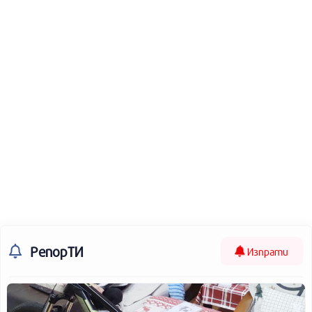
РепорТИ
Изпрати