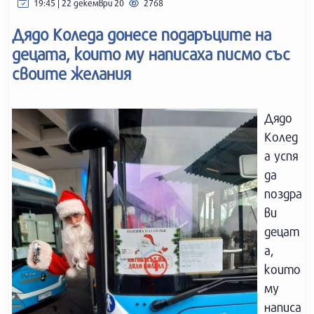
19:45 | 22 декември 20
2768
Дядо Коледа донесе подаръците на
децата, които му написаха писмо със
своите желания
Дядо
Колед
а успя
да
поздра
ви
децат
а,
които
му
написа