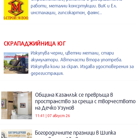
работи, метални консртукции. ВиК и Ел.
инсталации, гипсокартон, фаянс..
СКРАПАДЖИЙНИЦА ЮГ
Изкупува черни, цветни метали, стари
акумулатори. Авточасти втора употреба.
Изкупува коли за скрап. Издава удостоверения за
дерегистрация.
Община Казанлък се превръща в
пространство за среща с творчеството
на Дечко Узунов
11:41 | 07 август 26
Богородичните празници в Шипка