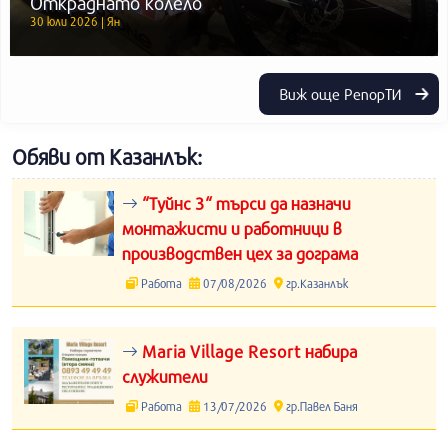
Откраднато колело
30 юли 2026 | Ян
Виж още РепорТИ
Обяви от Казанлък:
“Туйнс 3“ търси да назначи
монтажисти и работници в
производствен цех за дограма
Работа
07/08/2026
гр.Казанлък
Maria Village Resort набира
служители
Работа
13/07/2026
гр.Павел Баня