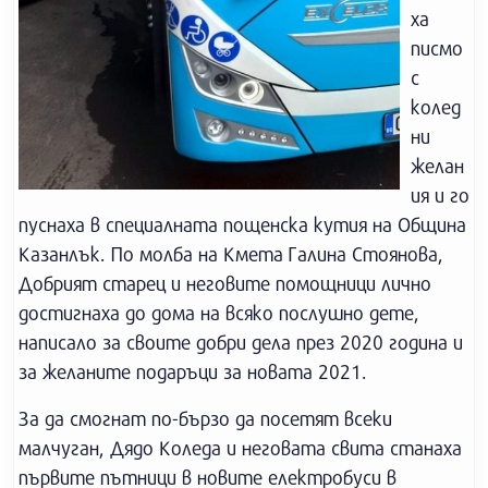
ха
писмо
с
колед
ни
желан
ия и го
пуснаха в специалната пощенска кутия на Община
Казанлък. По молба на Кмета Галина Стоянова,
Добрият старец и неговите помощници лично
достигнаха до дома на всяко послушно дете,
написало за своите добри дела през 2020 година и
за желаните подаръци за новата 2021.
За да смогнат по-бързо да посетят всеки
малчуган, Дядо Коледа и неговата свита станаха
първите пътници в новите електробуси в