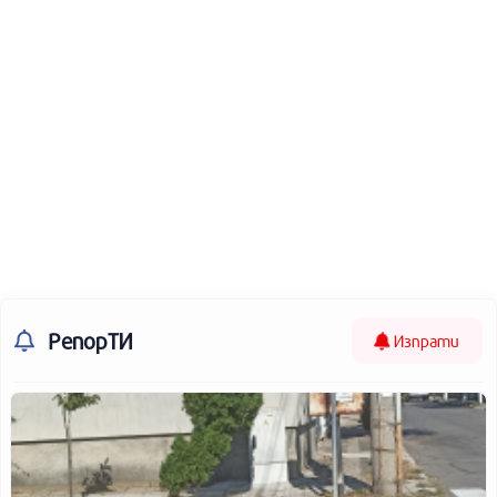
РепорТИ
Изпрати