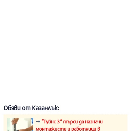
Обяви от Казанлък:
“Туйнс 3“ търси да назначи
монтажисти и работници в