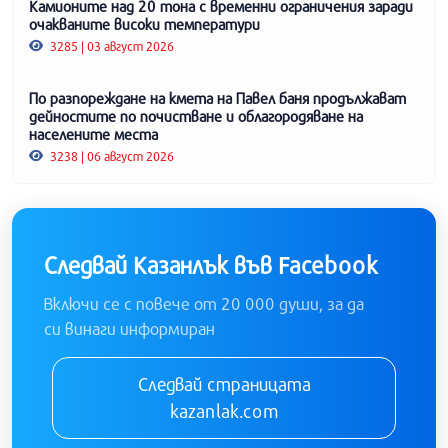
Камионите над 20 тона с временни ограничения заради
очакваните високи температури
3285 | 03 август 2026
По разпореждане на кмета на Павел баня продължават
дейностите по почистване и облагородяване на
населените места
3238 | 06 август 2026
Следвай Казанлък във Facebook
Включи се с повече от 20 000 души, за да
си винаги информиран
Следвай страницата
kazanlak.com