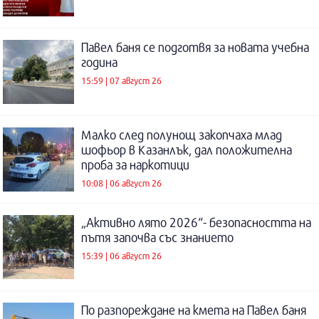
Павел баня се подготвя за новата учебна
година
15:59 | 07 август 26
Малко след полунощ закопчаха млад
шофьор в Казанлък, дал положителна
проба за наркотици
10:08 | 06 август 26
„Активно лято 2026“- безопасността на
пътя започва със знанието
15:39 | 06 август 26
По разпореждане на кмета на Павел баня