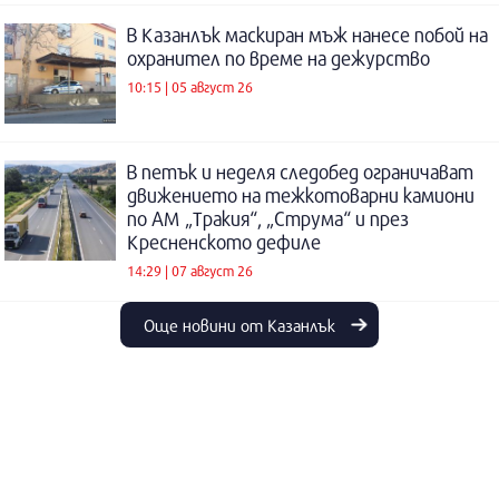
В Казанлък маскиран мъж нанесе побой на
охранител по време на дежурство
10:15 | 05 август 26
В петък и неделя следобед ограничават
движението на тежкотоварни камиони
по АМ „Тракия“, „Струма“ и през
Кресненското дефиле
14:29 | 07 август 26
Още новини от Казанлък