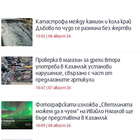
Катастрофа между камион и кола край
Дъбово по чудо се размина без жертви
13:02 | 08 август 26
Проверка в магазин за дрехи втора
употреба в Казанлък установи
нарушение, свързано с част от
предлаганите артикули
10:47 | 07 август 26
Фотографската изложба „Светлината
можем да я чуем“ на Ивайло Нягалов ще
бъде представена в Казанлък
10:09 | 08 август 26