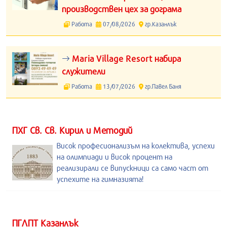
производствен цех за дограма
Работа
07/08/2026
гр.Казанлък
Maria Village Resort набира
служители
Работа
13/07/2026
гр.Павел Баня
ПХГ Св. Св. Кирил и Методий
Висок професионализъм на колектива, успехи
на олимпиади и висок процент на
реализирали се випускници са само част от
успехите на гимназията!
ПГЛПТ Казанлък