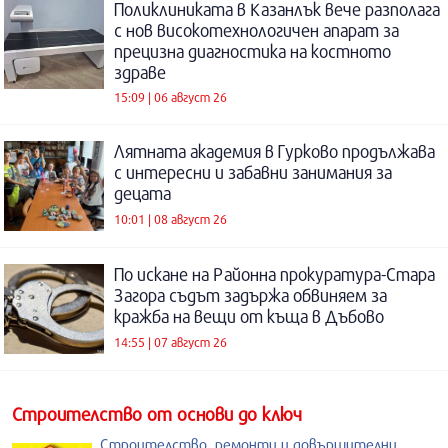
Поликлиниката в Казанлък вече разполага
с нов високотехнологичен апарат за
прецизна диагностика на костното
здраве
15:09 | 06 август 26
Лятната академия в Гурково продължава
с интересни и забавни занимания за
децата
10:01 | 08 август 26
По искане на Районна прокуратура-Стара
Загора съдът задържа обвиняем за
кражба на вещи от къща в Дъбово
14:55 | 07 август 26
Строителство от основи до ключ
Строителство, ремонти и довършителни