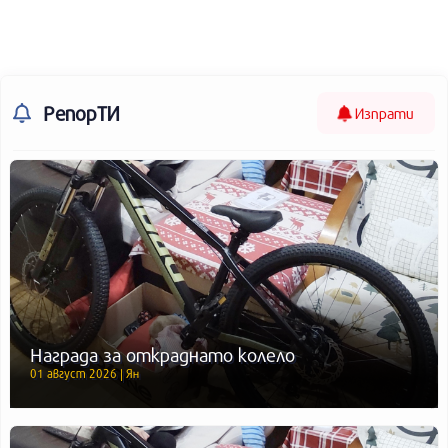
РепорТИ
Изпрати
Награда за откраднато колело
01 август 2026 | Ян