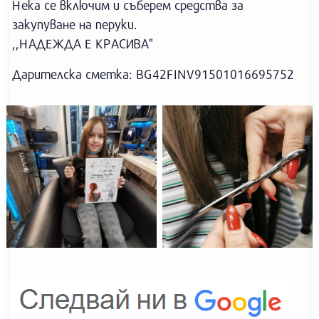
Нека се включим и съберем средства за
закупуване на перуки.
,,НАДЕЖДА Е КРАСИВА"
Дарителска сметка: BG42FINV91501016695752