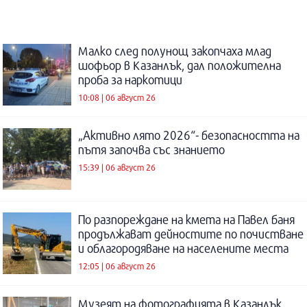
Малко след полунощ закопчаха млад
шофьор в Казанлък, дал положителна
проба за наркотици
10:08 | 06 август 26
„Активно лято 2026“- безопасността на
пътя започва със знанието
15:39 | 06 август 26
По разпореждане на кмета на Павел баня
продължават дейностите по почистване
и облагородяване на населените места
12:05 | 06 август 26
Музеят на фотографията в Казанлък