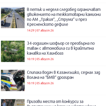
В петък и неделя следобед ограничават
движението на тежкотоварни камиони
по АМ „Тракия“, „Струма“ и през
Кресненското дефиле
14:29 | 07 август 26
34-годишен шофьор се преобърна по
таван с автомобила си в крайпътна
канавка на Хаинбоаз
10:19 | 05 август 26
Спипаха водач в Казанлъшко, седнал зад
волана на “БМВ“ дрогиран
10:19 | 05 август 26
Призови места от конкурси за