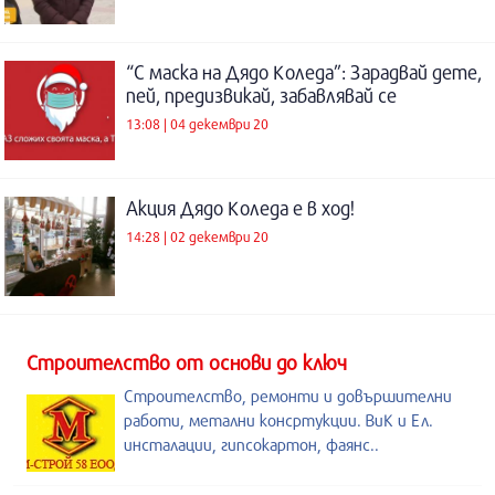
“С маска на Дядо Коледа”: Зарадвай дете,
пей, предизвикай, забавлявай се
13:08 | 04 декември 20
Акция Дядо Коледа е в ход!
14:28 | 02 декември 20
Строителство от основи до ключ
Строителство, ремонти и довършителни
работи, метални консртукции. ВиК и Ел.
инсталации, гипсокартон, фаянс..