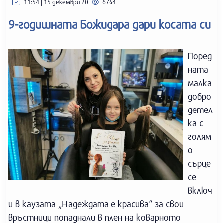
11:54 | 15 декември 20
6764
9-годишната Божидара дари косата си
Поред
ната
малка
добро
детел
ка с
голям
о
сърце
се
включ
и в каузата „Надеждата е красива“ за свои
връстници попаднали в плен на коварното