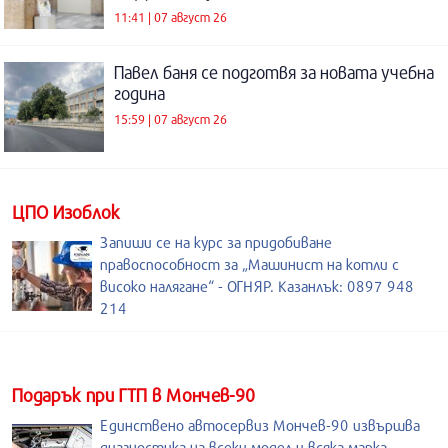
11:41 | 07 август 26
Павел баня се подготвя за новата учебна
година
15:59 | 07 август 26
ЦПО Изоблок
Запиши се на курс за придобиване
правоспособност за „Машинист на котли с
високо налягане“ - ОГНЯР. Казанлък: 0897 948
214
Подарък при ГТП в Мончев-90
Единствено автосервиз Мончев-90 извършва
диагностика на всеки модел и всяка марка