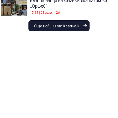
възпитаници на казанлъшката школа
„Орфей“
15:14 | 05 август 26
Още новини от Казанлък