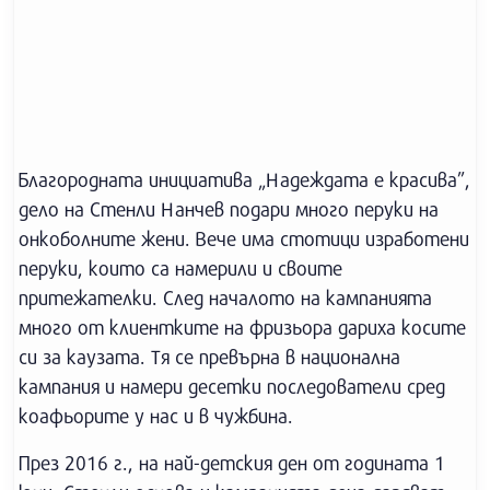
Благородната инициатива „Надеждата е красива”,
дело на Стенли Нанчев подари много перуки на
онкоболните жени. Вече има стотици изработени
перуки, които са намерили и своите
притежателки. След началото на кампанията
много от клиентките на фризьора дариха косите
си за каузата. Тя се превърна в национална
кампания и намери десетки последователи сред
коафьорите у нас и в чужбина.
През 2016 г., на най-детския ден от годината 1