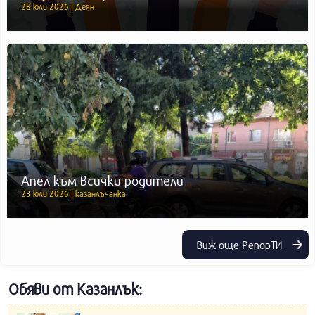
28 юли 2026 | Деян
Апел към всички родители
23 юли 2026 | казанлъчанка
Виж още РепорТИ
Обяви от Казанлък: