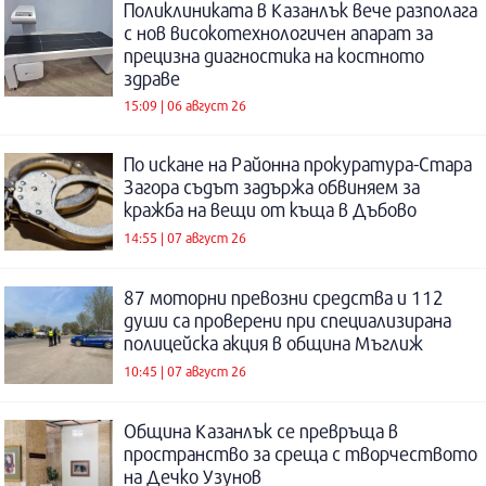
Поликлиниката в Казанлък вече разполага
с нов високотехнологичен апарат за
прецизна диагностика на костното
здраве
15:09 | 06 август 26
По искане на Районна прокуратура-Стара
Загора съдът задържа обвиняем за
кражба на вещи от къща в Дъбово
14:55 | 07 август 26
87 моторни превозни средства и 112
души са проверени при специализирана
полицейска акция в община Мъглиж
10:45 | 07 август 26
Община Казанлък се превръща в
пространство за среща с творчеството
на Дечко Узунов