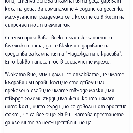
юни, Стенли основа и кампанията деца даряват
коса на деца. За изминалите 4 години са десетки
малчуганите, разделили се с косите си в жест на
съпричастност и емпатия.
Стенли призовава, всеки имащ желанието и
възможността, да се включи с даряване на
средства за кампанията "Надеждата е красива".
Ето какво написа той в социалните мрежи:
"Докато Вие, мили дами, се оплаквате ,че имате
къдрави или прави коси,че сте дебели или
прекалено слаби,че имате твърде малки ,или
твърде големи гърди,има жени,които нямат
нито коси, нито гърди ,но са доволни от простия
факт , че са все още живи.. Затова престанете
да хленчите за несъществени неща.