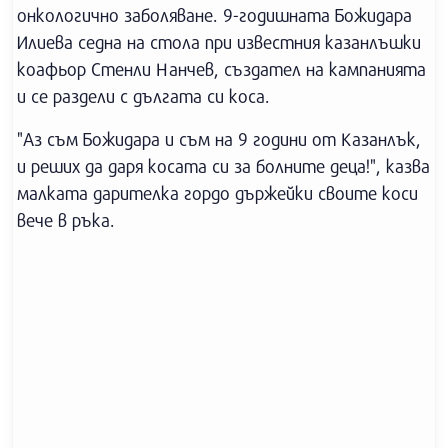
онкологично заболяване. 9-годишната Божидара
Илиева седна на стола при известния казанлъшки
коафьор Стенли Нанчев, създател на кампанията
и се раздели с дългата си коса.
"Аз съм Божидара и съм на 9 години от Казанлък,
и реших да даря косата си за болните деца!", казва
малката дарителка гордо държейки своите коси
вече в ръка.