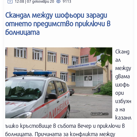
12:08 | 07 декември 20
9113
Скандал между шофьори заради
отнето предимство приключи в
болницата
Сканд
ал
между
двама
шофь
ори
избухн
а на
казанл
ъшко кръстовище в събота вечер и приключи в
болницата. Причината за конфликта между