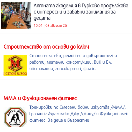
Лятната академия в Гурково продължава
с интересни и забавни занимания за
децата
10:01 | 08 август 26
Строителство от основи до ключ
Строителство, ремонти и довършителни
работи, метални консртукции. ВиК и Ел.
инсталации, гипсокартон, фаянс..
ММА и Функционален фитнес
Тренировки по Смесени бойни изкуства /MMA/,
Граплинг /Бразилско Джу Джицу/ и Функционален
фитнес. За деца и възрастни