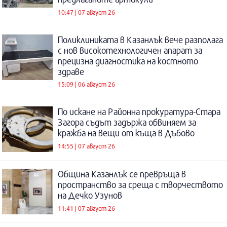
10:47 | 07 август 26
Поликлиниката в Казанлък вече разполага
с нов високотехнологичен апарат за
прецизна диагностика на костното
здраве
15:09 | 06 август 26
По искане на Районна прокуратура-Стара
Загора съдът задържа обвиняем за
кражба на вещи от къща в Дъбово
14:55 | 07 август 26
Община Казанлък се превръща в
пространство за среща с творчеството
на Дечко Узунов
11:41 | 07 август 26