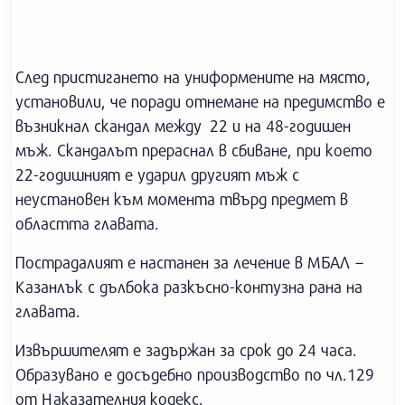
След пристигането на униформените на място,
установили, че поради отнемане на предимство е
възникнал скандал между 22 и на 48-годишен
мъж. Скандалът прераснал в сбиване, при което
22-годишният е ударил другият мъж с
неустановен към момента твърд предмет в
областта главата.
Пострадалият е настанен за лечение в МБАЛ –
Казанлък с дълбока разкъсно-контузна рана на
главата.
Извършителят е задържан за срок до 24 часа.
Образувано е досъдебно производство по чл.129
от Наказателния кодекс.