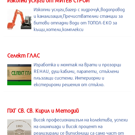
Изкопни услуги от МИТЕВ СТРОЙ
Изкопни услуги,багер с хидрочук,водопровод
и канализация,Пречиствателни станции за
битови отпадни води от ТОПОЛ-ЕКО за
къщи,хотели,комплекси
Селект ГЛАС
Изработка и монтаж на врати и прозорци
REHAU, душ кабини, парапети, стъклени
плъзгащи системи. Интериорни и
екстерирони решения от стъкло.
ПХГ Св. Св. Кирил и Методий
Висок професионализъм на колектива, успехи
на олимпиади и висок процент на
реализирали се випускници са само част от