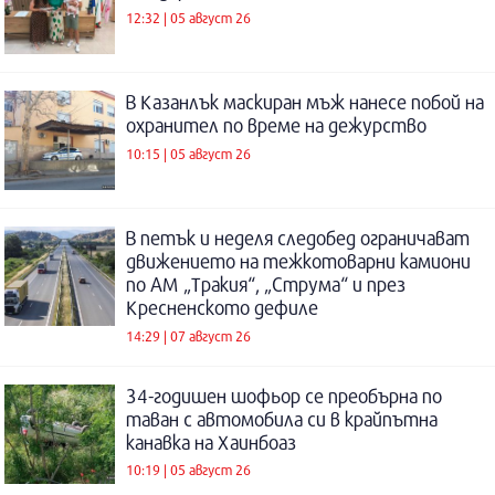
12:32 | 05 август 26
В Казанлък маскиран мъж нанесе побой на
охранител по време на дежурство
10:15 | 05 август 26
В петък и неделя следобед ограничават
движението на тежкотоварни камиони
по АМ „Тракия“, „Струма“ и през
Кресненското дефиле
14:29 | 07 август 26
34-годишен шофьор се преобърна по
таван с автомобила си в крайпътна
канавка на Хаинбоаз
10:19 | 05 август 26