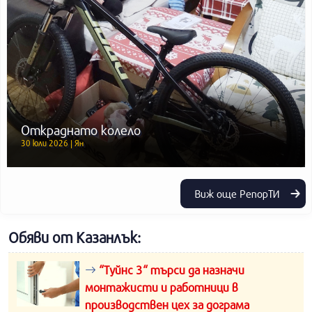
Откраднато колело
30 юли 2026 | Ян
Виж още РепорТИ
Обяви от Казанлък:
“Туйнс 3“ търси да назначи
монтажисти и работници в
производствен цех за дограма