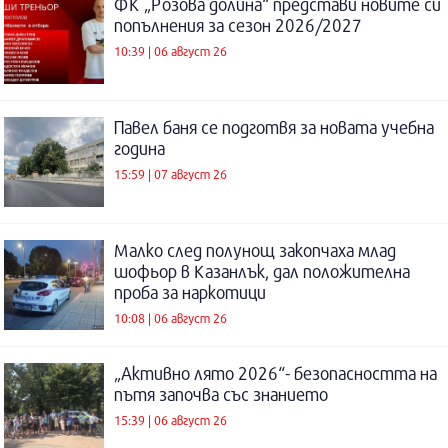
ФК „Розова долина“ представи новите си
попълнения за сезон 2026/2027
10:39 | 06 август 26
Павел баня се подготвя за новата учебна
година
15:59 | 07 август 26
Малко след полунощ закопчаха млад
шофьор в Казанлък, дал положителна
проба за наркотици
10:08 | 06 август 26
„Активно лято 2026“- безопасността на
пътя започва със знанието
15:39 | 06 август 26