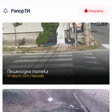
РепорТИ
Изпрати
Пешеходна пътека
07 август 2026 | Николова