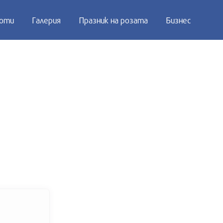
оти
Галерия
Празник на розата
Бизнес