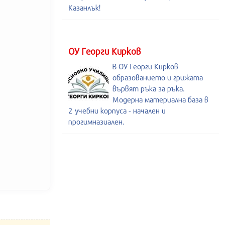
Казанлък!
ОУ Георги Кирков
В ОУ Георги Кирков
образованието и грижата
вървят ръка за ръка.
Модерна материална база в
2 учебни корпуса - начален и
прогимназиален.