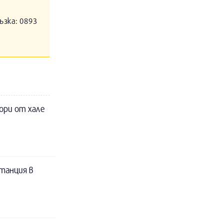
ъзка: 0893
ори от хале
танция в