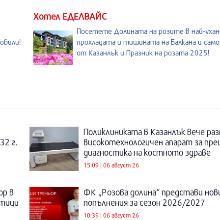
Хотел ЕДЕЛВАЙС
Посетете Долината на розите в най-уханн
обили!
прохладата и тишината на Балкана и сам
5
от Казанлък и Празник на розата 2025!
Поликлиниката в Казанлък вече раз
32 г.
високотехнологичен апарат за пре
диагностика на костното здраве
15:09 | 06 август 26
ор в
ФК „Розова долина“ представи нов
отици
попълнения за сезон 2026/2027
10:39 | 06 август 26