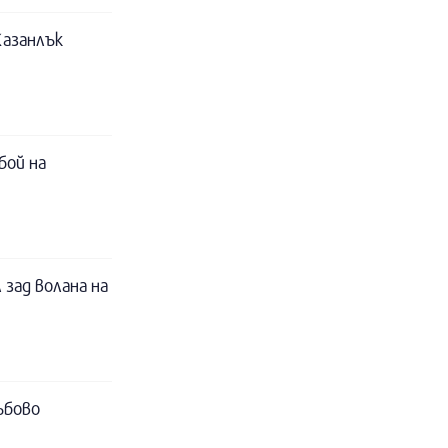
Казанлък
бой на
 зад волана на
ъбово