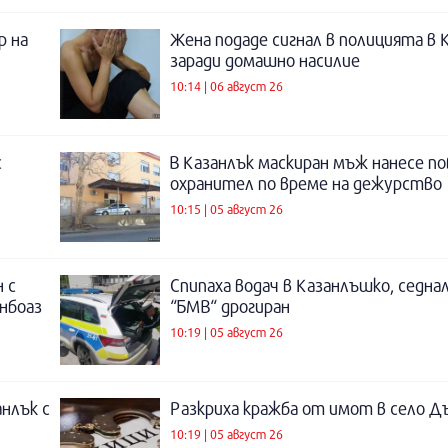
р на
Жена подаде сигнал в полицията в 
заради домашно насилие
10:14 | 06 август 26
с
В Казанлък маскиран мъж нанесе по
охранител по време на дежурство
10:15 | 05 август 26
 с
Спипаха водач в Казанлъшко, седнал
инбоаз
“БМВ“ дрогиран
10:19 | 05 август 26
нлък с
Разкриха кражба от имот в село Д
10:19 | 05 август 26