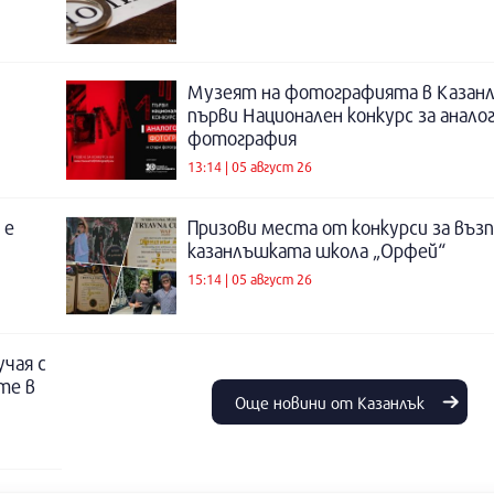
Музеят на фотографията в Казанл
първи Национален конкурс за анало
фотография
13:14 | 05 август 26
 е
Призови места от конкурси за въз
казанлъшката школа „Орфей“
15:14 | 05 август 26
учая с
те в
Още новини от Казанлък