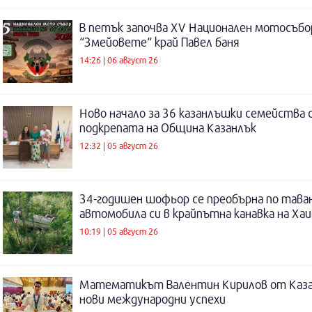
В петък започва XV Национален мотосъбо
“Змейовете“ край Павел баня
14:26 | 06 август 26
Ново начало за 36 казанлъшки семейства 
подкрепата на Община Казанлък
12:32 | 05 август 26
34-годишен шофьор се преобърна по таван
автомобила си в крайпътна канавка на Ха
10:19 | 05 август 26
Математикът Валентин Кирилов от Каза
нови международни успехи