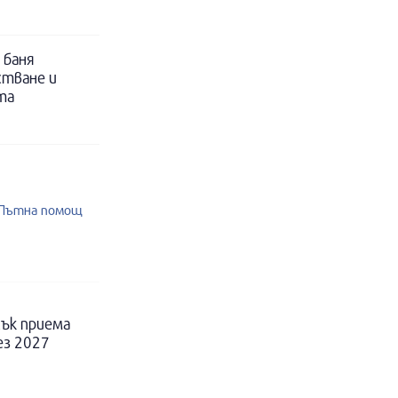
 баня
стване и
та
2 Пътна помощ
ък приема
ез 2027