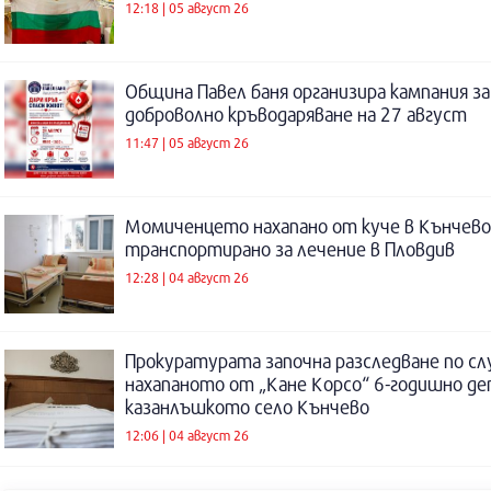
12:18 | 05 август 26
Община Павел баня организира кампания за
доброволно кръводаряване на 27 август
11:47 | 05 август 26
Момиченцето нахапано от куче в Кънчево
транспортирано за лечение в Пловдив
12:28 | 04 август 26
Прокуратурата започна разследване по сл
нахапаното от „Кане Корсо“ 6-годишно де
казанлъшкото село Кънчево
12:06 | 04 август 26