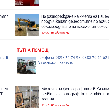
пътя
По разпореждане на кмета на Павел
продължават дейностите по почи
облагородяване на населените мес
12:05 | 06 август 26
ПЪТНА ПОМОЩ
ата в
Телефони: 0898 71 74 98; 0888 70 61 6
в Казанлък и региона.
онен
Музеят на фотографията в Казанл
ТР
заявки за фотографски изложби пр
година
11:57 | 06 август 26