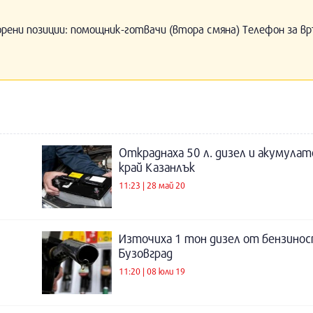
орени позиции: помощник-готвачи (втора смяна) Телефон за вр
Откраднаха 50 л. дизел и акумулат
край Казанлък
11:23 | 28 май 20
Източиха 1 тон дизел от бензинос
Бузовград
11:20 | 08 юли 19