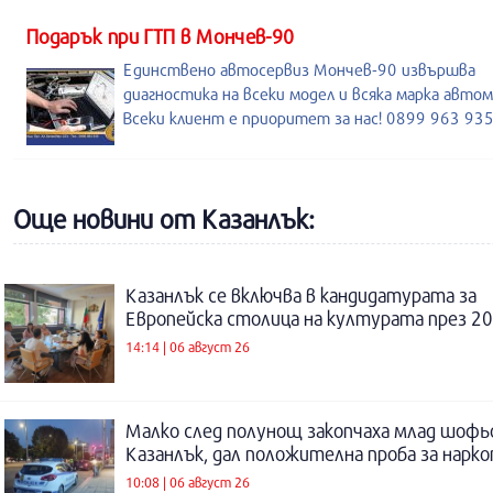
Подарък при ГТП в Мончев-90
Единствено автосервиз Мончев-90 извършва
диагностика на всеки модел и всяка марка автом
Всеки клиент е приоритет за нас! 0899 963 93
Още новини от Казанлък:
Казанлък се включва в кандидатурата за
Европейска столица на културата през 20
14:14 | 06 август 26
Малко след полунощ закопчаха млад шофь
Казанлък, дал положителна проба за нарк
10:08 | 06 август 26