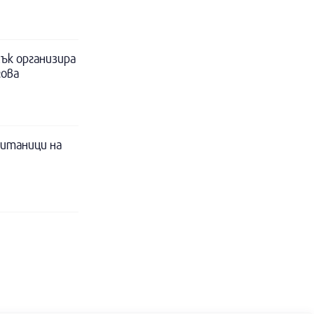
ък организира
гова
питаници на