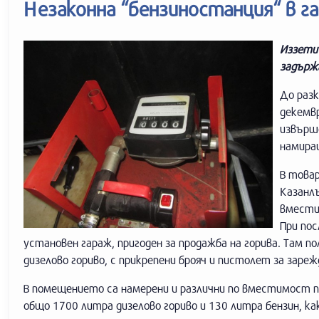
Незаконна “бензиностанция“ в г
Иззети 
задържа
До разк
декемвр
извърше
намиращ
В товар
Казанлъ
вмести
При пос
установен гараж, пригоден за продажба на горива. Там
дизелово гориво, с прикрепени брояч и пистолет за зареж
В помещението са намерени и различни по вместимост п
общо 1700 литра дизелово гориво и 130 литра бензин, к