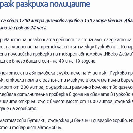
араж разкриха полицаите
са общо 1700 литра дизелово гориво и 130 литра бензин. Два
ни за срок до 24 часа.
риването на незаконната дейност се стигнало, след като на
и, на уширение на третокласен път между Гурково и с. Конар
на полицейска проверка на товарен автомобил „Ивеко Дейли“
и се в него баща и син - на 49 и на 19 години.
ния отсек на автомобила служители на Участък - Гурково пр
к, открили помпа с разпънати маркучи и осем метални варел
мост от 200 литра, съдържащи различно количество дизелов
ледвала допълнителна проверка в дома на двамата в Гурково 
 полицаите открили съд с вместимост от 1000 литра, съдър
дане на горивото.
ластмасови бутилки, съдържащи бензин и дизелово гориво. И
акто и товарният автомобил.