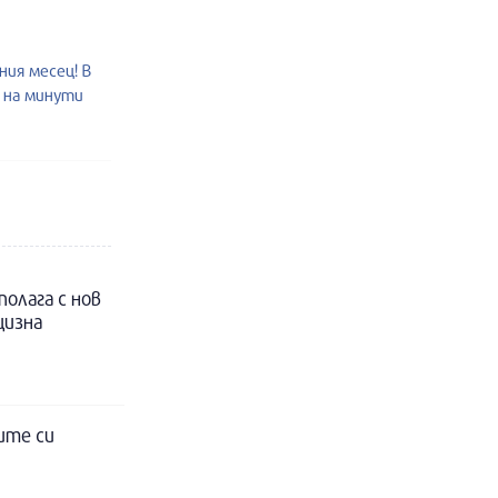
ия месец! В
о на минути
полага с нов
цизна
ите си