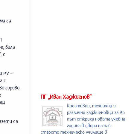
ма са
 1
е, била
, с
и РУ –
а с
о гориво.
е
ПГ „Иван Хаджиенов”
жащ
Креативни, технични и
различни хаджиеновци за 96
път откриха новата учебна
ззети са
година в двора на най-
старото техническо училище в