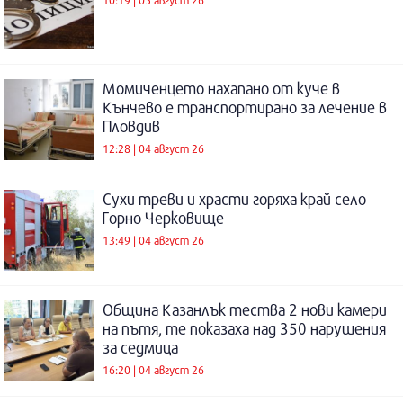
10:19 | 05 август 26
Момиченцето нахапано от куче в
Кънчево е транспортирано за лечение в
Пловдив
12:28 | 04 август 26
Сухи треви и храсти горяха край село
Горно Черковище
13:49 | 04 август 26
Община Казанлък тества 2 нови камери
на пътя, те показаха над 350 нарушения
за седмица
16:20 | 04 август 26