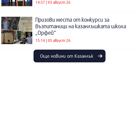
14:57 | 03 август 26
Призови места от конкурси за
възпитаници на казанлъшката школа
„Орфей“
15:14 | 05 август 26
Още новини от Казанлък