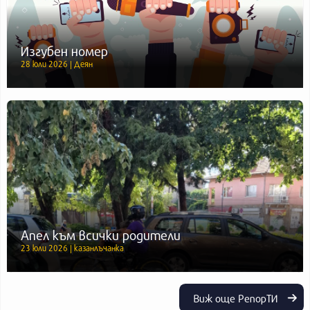
Изгубен номер
28 юли 2026 | Деян
Апел към всички родители
23 юли 2026 | казанлъчанка
Виж още РепорТИ