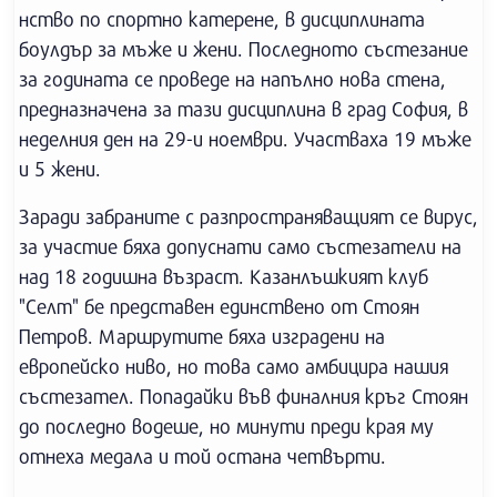
нство по спортно катерене, в дисциплината
боулдър за мъже и жени. Последното състезание
за годината се проведе на напълно нова стена,
предназначена за тази дисциплина в град София, в
неделния ден на 29-и ноември. Участваха 19 мъже
и 5 жени.
Заради забраните с разпространяващият се вирус,
за участие бяха допуснати само състезатели на
над 18 годишна възраст. Казанлъшкият клуб
"Селт" бе представен единствено от Стоян
Петров. Маршрутите бяха изградени на
европейско ниво, но това само амбицира нашия
състезател. Попадайки във финалния кръг Стоян
до последно водеше, но минути преди края му
отнеха медала и той остана четвърти.