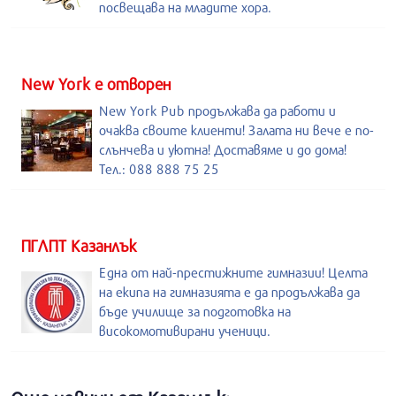
посвещава на младите хора.
New York е отворен
New York Pub продължава да работи и
очаква своите клиенти! Залата ни вече е по-
слънчева и уютна! Доставяме и до дома!
Тел.: 088 888 75 25
ПГЛПТ Казанлък
Една от най-престижните гимназии! Целта
на екипа на гимназията е да продължава да
бъде училище за подготовка на
високомотивирани ученици.