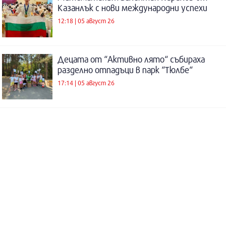
Казанлък с нови международни успехи
12:18 | 05 август 26
Децата от “Активно лято“ събираха
разделно отпадъци в парк “Тюлбе“
17:14 | 05 август 26