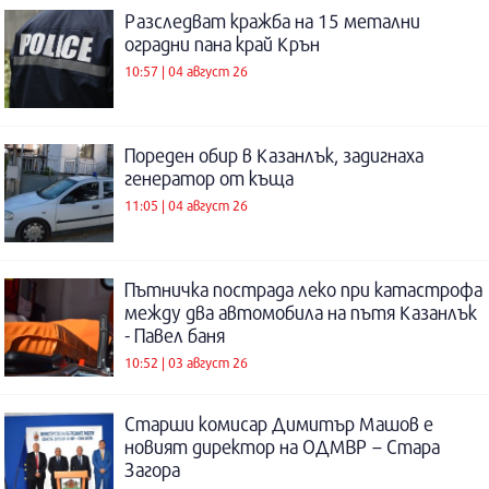
Разследват кражба на 15 метални
оградни пана край Крън
10:57 | 04 август 26
Пореден обир в Казанлък, задигнаха
генератор от къща
11:05 | 04 август 26
Пътничка пострада леко при катастрофа
между два автомобила на пътя Казанлък
- Павел баня
10:52 | 03 август 26
Старши комисар Димитър Машов е
новият директор на ОДМВР – Стара
Загора