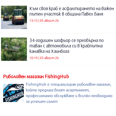
Към своя край е асфалтирането на важен
пътен участък в община Павел баня
13:15 | 05 август 26
34-годишен шофьор се преобърна по
таван с автомобила си в крайпътна
канавка на Хаинбоаз
10:19 | 05 август 26
Риболовен магазин FishingHub
FishingHub е специализиран риболовен магазин,
който предлага богат асортимент,
професионално обслужване и всичко необходимо
за успешен излет