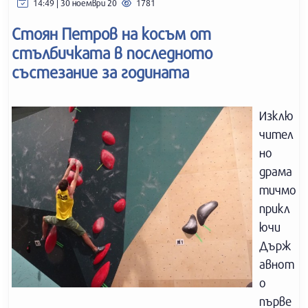
14:49 | 30 ноември 20
1781
Стоян Петров на косъм от
стълбичката в последното
състезание за годината
Изклю
чител
но
драма
тичмо
прикл
ючи
Държ
авнот
о
първе