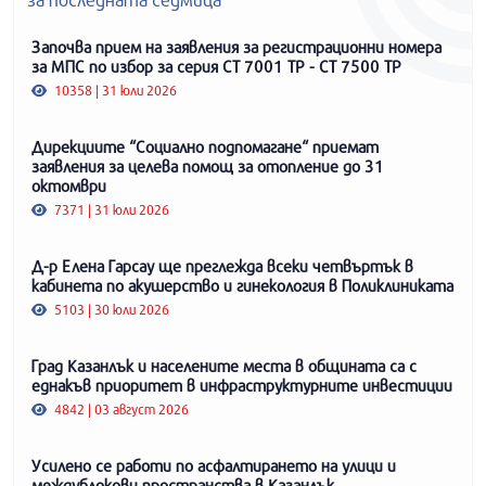
Започва прием на заявления за регистрационни номера
за МПС по избор за серия СТ 7001 ТР - СТ 7500 ТР
10358 | 31 юли 2026
Дирекциите “Социално подпомагане“ приемат
заявления за целева помощ за отопление до 31
октомври
7371 | 31 юли 2026
Д-р Елена Гарсау ще преглежда всеки четвъртък в
кабинета по акушерство и гинекология в Поликлиниката
5103 | 30 юли 2026
Град Казанлък и населените места в общината са с
еднакъв приоритет в инфраструктурните инвестиции
4842 | 03 август 2026
Усилено се работи по асфалтирането на улици и
междублокови пространства в Казанлък