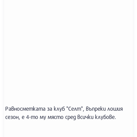
Равносметката за клуб "Селт", въпреки лошия
сезон, е 4-то му място сред всички клубове.