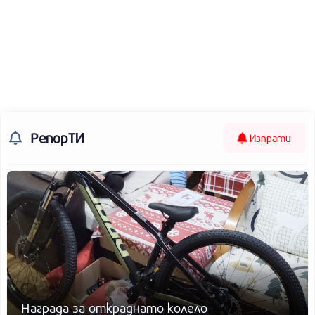
РепорТИ
Изпрати
Награда за откраднато колело