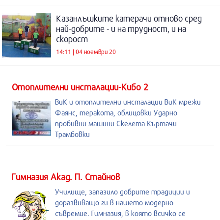
Казанлъшките катерачи отново сред
най-добрите - и на трудност, и на
скорост
14:11 | 04 ноември 20
Отоплителни инсталации-Кибо 2
ВиК и отоплителни инсталации ВиК мрежи
Фаянс, теракота, облицовки Ударно
пробивни машини Скелета Къртачи
Трамбовки
Гимназия Акад. П. Стайнов
Училище, запазило добрите традиции и
доразвиващо ги в нашето модерно
съвремие. Гимназия, в която всичко се