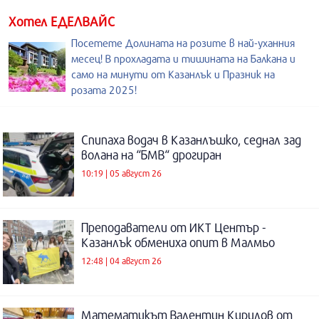
Хотел ЕДЕЛВАЙС
Посетете Долината на розите в най-уханния
месец! В прохладата и тишината на Балкана и
само на минути от Казанлък и Празник на
розата 2025!
Спипаха водач в Казанлъшко, седнал зад
волана на “БМВ“ дрогиран
10:19 | 05 август 26
Преподаватели от ИКТ Център -
Казанлък обмениха опит в Малмьо
12:48 | 04 август 26
Математикът Валентин Кирилов от