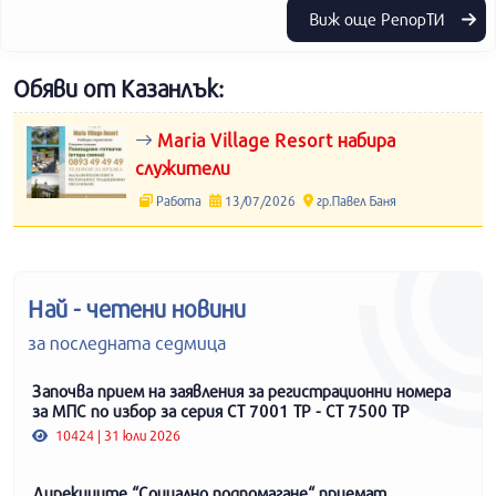
Виж още РепорТИ
Обяви от Казанлък:
Maria Village Resort набира
служители
Работа
13/07/2026
гр.Павел Баня
Най - четени новини
за последната седмица
Започва прием на заявления за регистрационни номера
за МПС по избор за серия СТ 7001 ТР - СТ 7500 ТР
10424 | 31 юли 2026
Дирекциите “Социално подпомагане“ приемат