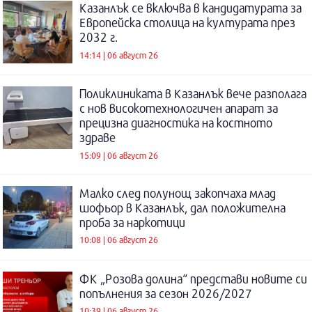
Казанлък се включва в кандидатурата за
Европейска столица на културата през
2032 г.
14:14 | 06 август 26
Поликлиниката в Казанлък вече разполага
с нов високотехнологичен апарат за
прецизна диагностика на костното
здраве
15:09 | 06 август 26
Малко след полунощ закопчаха млад
шофьор в Казанлък, дал положителна
проба за наркотици
10:08 | 06 август 26
ФК „Розова долина“ представи новите си
попълнения за сезон 2026/2027
10:39 | 06 август 26