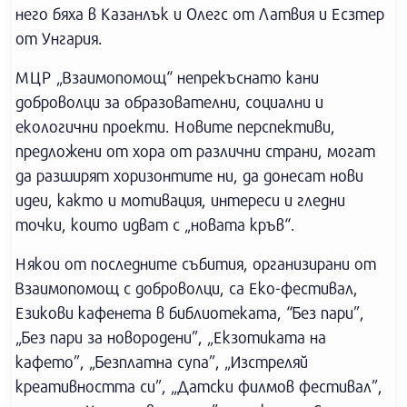
него бяха в Казанлък и Олегс от Латвия и Есзтер
от Унгария.
МЦР „Взаимопомощ“ непрекъснато кани
доброволци за образователни, социални и
екологични проекти. Новите перспективи,
предложени от хора от различни страни, могат
да разширят хоризонтите ни, да донесат нови
идеи, както и мотивация, интереси и гледни
точки, които идват с „новата кръв“.
Някои от последните събития, организирани от
Взаимопомощ с доброволци, са Еко-фестивал,
Езикови кафенета в библиотеката, “Без пари”,
„Без пари за новородени”, „Екзотиката на
кафето”, „Безплатна супа”, „Изстреляй
креативността си”, „Датски филмов фестивал”,