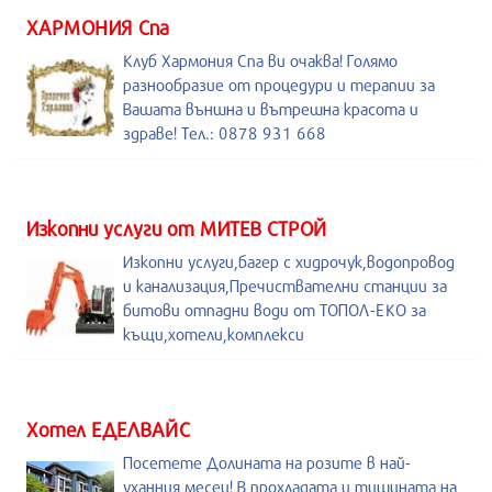
ХАРМОНИЯ Спа
Клуб Хармония Спа ви очаква! Голямо
разнообразие от процедури и терапии за
Вашата външна и вътрешна красота и
здраве! Тел.: 0878 931 668
Изкопни услуги от МИТЕВ СТРОЙ
Изкопни услуги,багер с хидрочук,водопровод
и канализация,Пречиствателни станции за
битови отпадни води от ТОПОЛ-ЕКО за
къщи,хотели,комплекси
Хотел ЕДЕЛВАЙС
Посетете Долината на розите в най-
уханния месец! В прохладата и тишината на