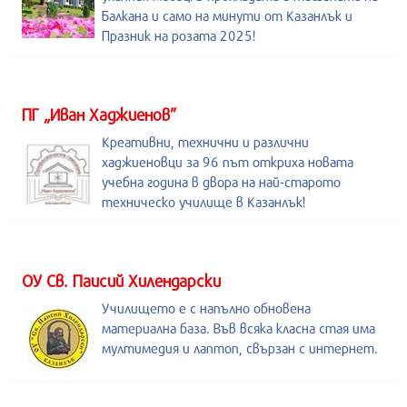
Балкана и само на минути от Казанлък и
Празник на розата 2025!
ПГ „Иван Хаджиенов”
Креативни, технични и различни
хаджиеновци за 96 път откриха новата
учебна година в двора на най-старото
техническо училище в Казанлък!
ОУ Св. Паисий Хилендарски
Училището е с напълно обновена
материална база. Във всяка класна стая има
мултимедия и лаптоп, свързан с интернет.