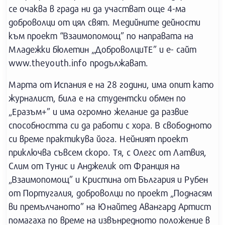
се очаква в града ни да участват още 4-ма
доброволци от цял свят. Медийните дейности
към проект “Взаимопомощ” по направата на
Младежки бюлетин „ДоброволциТЕ” и е- сайт
www.theyouth.info продължават.
Марта от Испания е на 28 години, има опит като
журналист, била е на студентски обмен по
„Еразъм+” и има огромно желание да развие
способността си да работи с хора. В свободното
си време практикува йога. Нейният проект
приключва съвсем скоро. Тя, с Олегс от Латвия,
Слим от Тунис и Анджелик от Франция на
„Взаимопомощ” и Кристина от България и Рубен
от Португалия, доброволци по проект „Поднасям
ви премълчаното” на Юнайтед Авангард Артист
помагаха по време на извънредното положение в