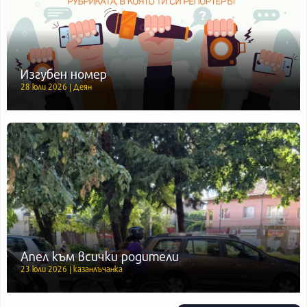
Изгубен номер
28 юли 2026 | Деян
Апел към всички родители
23 юли 2026 | казанлъчанка