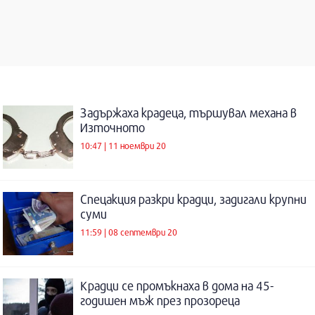
Задържаха крадеца, тършувал механа в
Източното
10:47 | 11 ноември 20
Спецакция разкри крадци, задигали крупни
суми
11:59 | 08 септември 20
Крадци се промъкнаха в дома на 45-
годишен мъж през прозореца