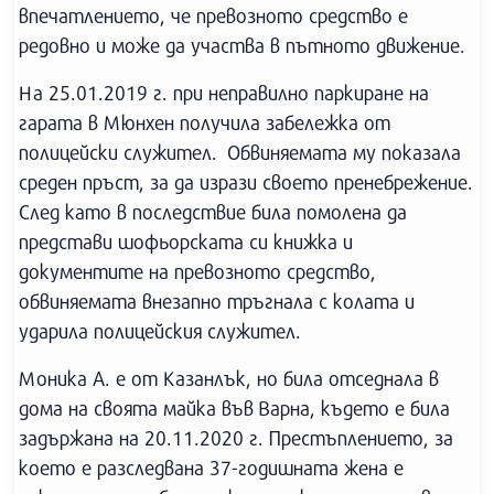
впечатлението, че превозното средство е
редовно и може да участва в пътното движение.
На 25.01.2019 г. при неправилно паркиране на
гарата в Мюнхен получила забележка от
полицейски служител. Обвиняемата му показала
среден пръст, за да изрази своето пренебрежение.
След като в последствие била помолена да
представи шофьорската си книжка и
документите на превозното средство,
обвиняемата внезапно тръгнала с колата и
ударила полицейския служител.
Моника А. е от Казанлък, но била отседнала в
дома на своята майка във Варна, където е била
задържана на 20.11.2020 г. Престъплението, за
което е разследвана 37-годишната жена е