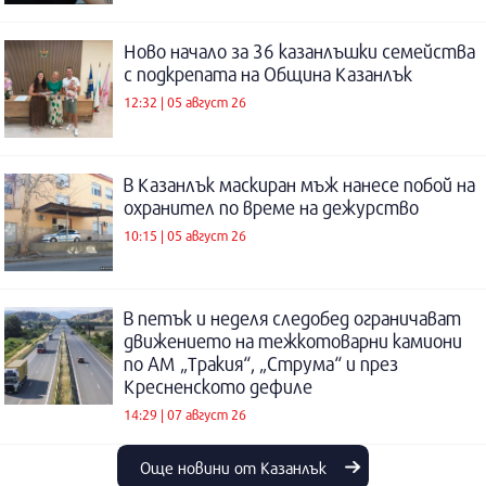
Ново начало за 36 казанлъшки семейства
с подкрепата на Община Казанлък
12:32 | 05 август 26
В Казанлък маскиран мъж нанесе побой на
охранител по време на дежурство
10:15 | 05 август 26
В петък и неделя следобед ограничават
движението на тежкотоварни камиони
по АМ „Тракия“, „Струма“ и през
Кресненското дефиле
14:29 | 07 август 26
Още новини от Казанлък