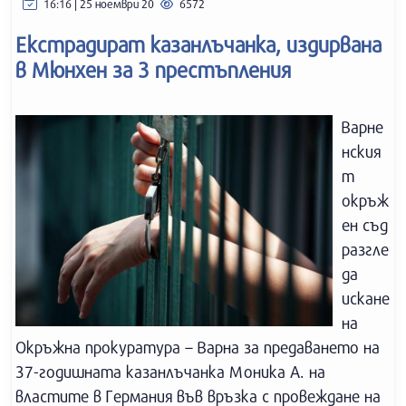
16:16 | 25 ноември 20
6572
Екстрадират казанлъчанка, издирвана
в Мюнхен за 3 престъпления
Варне
нския
т
окръж
ен съд
разгле
да
искане
на
Окръжна прокуратура – Варна за предаването на
37-годишната казанлъчанка Моника А. на
властите в Германия във връзка с провеждане на