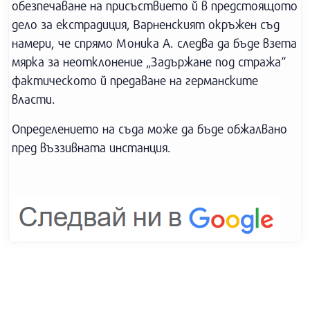
обезпечаване на присъствието й в предстоящото
дело за екстрадиция, Варненският окръжен съд
намери, че спрямо Моника А. следва да бъде взета
мярка за неотклонение „Задържане под стража“
фактическото й предаване на германските
власти.
Определението на съда може да бъде обжалвано
пред въззивната инстанция.