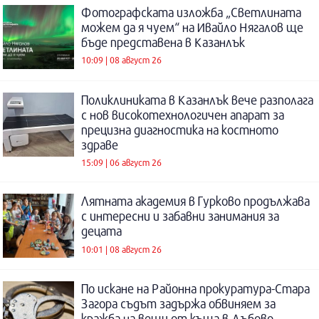
Фотографската изложба „Светлината
можем да я чуем“ на Ивайло Нягалов ще
бъде представена в Казанлък
10:09 | 08 август 26
Поликлиниката в Казанлък вече разполага
с нов високотехнологичен апарат за
прецизна диагностика на костното
здраве
15:09 | 06 август 26
Лятната академия в Гурково продължава
с интересни и забавни занимания за
децата
10:01 | 08 август 26
По искане на Районна прокуратура-Стара
Загора съдът задържа обвиняем за
кражба на вещи от къща в Дъбово