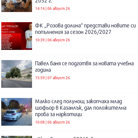
2032 г.
14:14 | 06 август 26
ФК „Розова долина“ представи новите си
попълнения за сезон 2026/2027
10:39 | 06 август 26
Павел баня се подготвя за новата учебна
година
15:59 | 07 август 26
Малко след полунощ закопчаха млад
шофьор в Казанлък, дал положителна
проба за наркотици
10:08 | 06 август 26