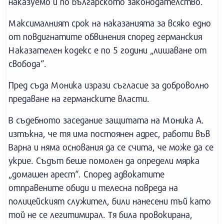
наказуемо и по българското законодателство.
Максималният срок на наказанията за всяко едно
от повдигнатите обвинения според германския
Наказателен кодекс е по 5 години „лишаване от
свобода“.
Пред съда Моника изрази съгласие за доброволно
предаване на германските власти.
В съдебното заседание защитата на Моника А.
изтъкна, че тя има постоянен адрес, работи във
Варна и няма основания да се счита, че може да се
укрие. Съдът беше помолен да определи мярка
„домашен арест“. Според адвокатите
отправените обиди и телесна повреда на
полицейският служител, били нанесени тъй като
той не се легитимирал. Тя била провокирана,