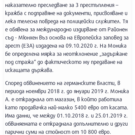
наказателно преследване за 3 престъпления –
кражба с подправяне на документи, присвояване и
лека телесна повреда на полицейски служител. Тя
е обявена за международно издирване от Районен
съд - Мюнхен въз основа на Европейска заповед за
арест (EЗА) издадена на 09.10.2020 г. На Моника
бе определена мярка за неотклонение „задържане
под стража“ до фактическото му предаване на
искащата държава.
Според обвинението на германските власти, в
периода ноември 2018 г. до януари 2019 г. Моника
А. е откраднала от магазин, в който работила
като продавачка най-малко 5400 евро от касата.
Има данни, че между 01.10.2018 г. и 25.01.2019 г.
обвиняемата е откраднала допълнително и други
парични суми на стойност от 10 800 евро.