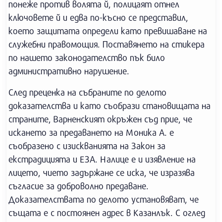
понеже против волята й, полицаят отнел
ключовете й и едва по-късно се представил,
което защитата определи като превишаване на
служебни правомощия. Поставянето на стикера
по нашето законодателство пък било
административно нарушение.
След преценка на събраните по делото
доказателства и като съобрази становищата на
страните, Варненският окръжен съд прие, че
искането за предаването на Моника А. е
съобразено с изискванията на Закон за
екстрадицията и ЕЗА. Налице е и изявление на
лицето, чието задържане се иска, че изразява
съгласие за доброволно предаване.
Доказателствата по делото установяват, че
същата е с постоянен адрес в Казанлък. С оглед