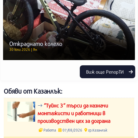
Откраднато колело
30 юли 2026 | Ян
Виж още РепорТИ
Обяви от Казанлък:
“Туйнс 3“ търси да назначи
монтажисти и работници в
производствен цех за дограма
Работа
07/08/2026
гр.Казанлък