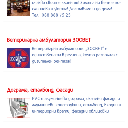
очаква своите клиенти! Залата ни вече е по-
слънчева и уютна! Доставяме и до дома!
Тел.: 088 888 75 25
Ветеринарна амбулатория ЗООВЕТ
Ветеринарна амбулатория „ЗООВЕТ” е
единствената в региона, която разполага с
дигитален рентген!
Дограма, еталбонд, фасади
PVC и алуминиеви дограми, окачени фасади и
алуминиеви конструкции, еталбонд, входни и
интериорни врати, фасадни облицовки