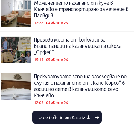
Момиченцето нахапано от куче в
Кънчево е транспортирано за лечение в
Пловдив
12:28 | 04 август 26
Призови места от конкурси за
възпитаници на казанлъшката школа
„Орфей“
15:14 | 05 август 26
Прокуратурата започна разследване по
случая с нахапаното от „Кане Корсо“ 6-
годишно дете в казанлъшкото село
Кънчево
12:06 | 04 август 26
Още новини от Казанлък