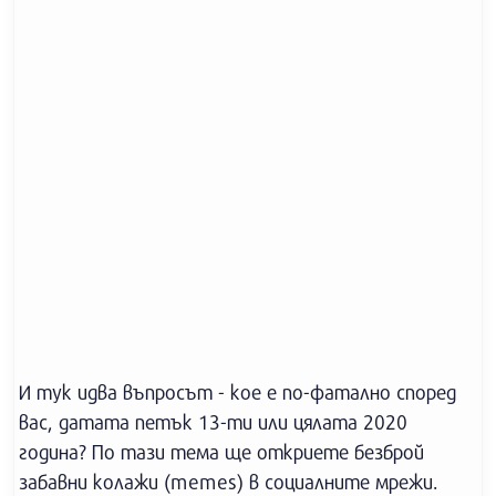
И тук идва въпросът - кое е по-фатално според
вас, датата петък 13-ти или цялата 2020
година? По тази тема ще откриете безброй
забавни колажи (memes) в социалните мрежи.