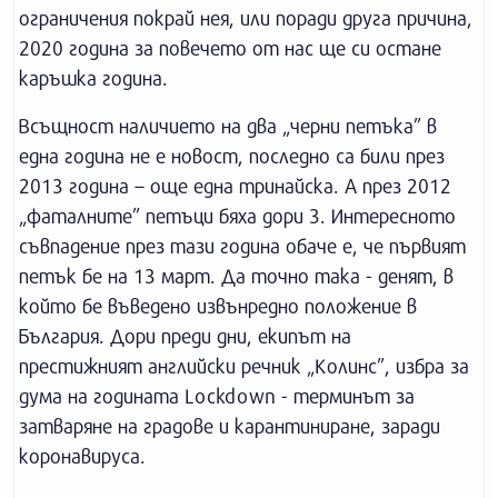
ограничения покрай нея, или поради друга причина,
2020 година за повечето от нас ще си остане
каръшка година.
Всъщност наличието на два „черни петъка” в
една година не е новост, последно са били през
2013 година – още една тринайска. А през 2012
„фаталните” петъци бяха дори 3. Интересното
съвпадение през тази година обаче е, че първият
петък бе на 13 март. Да точно така - денят, в
който бе въведено извънредно положение в
България. Дори преди дни, екипът на
престижният английски речник „Колинс”, избра за
дума на годината Lockdown - терминът за
затваряне на градове и карантиниране, заради
коронавируса.