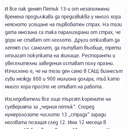
И все пак денят Петък 13-и от незапомнени
времена продължава да предизвиква у много хора
неясното усещане на първобитен страх. На тази
дата мнозина са така парализирани от страх, че
дори не стават от леглото. Други отказват да
летят със самолет, да пътуват въобще, трети
отлагат покупката на жилище. Ресторанти и
увеселителни заведения остават полу празни.
Изчислено е, че на този ден само в САЩ бизнесът
губи между 800 и 900 милиона долара, тъй като
много хора просто не отиват на работа.
Изследователи все още търсят корените на
суеверията за „черния петък“. Според
нумеролозите числото 13 „страда“ заради
неговата позиция след 12. Има 12 месеца в