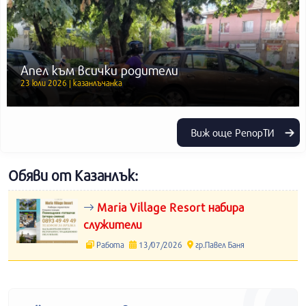
Апел към всички родители
23 юли 2026 | казанлъчанка
Виж още РепорТИ
Обяви от Казанлък:
Maria Village Resort набира
служители
Работа
13/07/2026
гр.Павел Баня