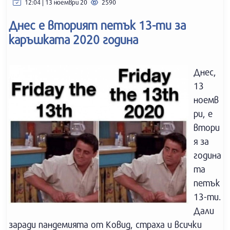
12:04 | 13 ноември 20
2590
Днес е вторият петък 13-ти за
каръшката 2020 година
Днес,
13
ноемв
ри, е
втори
я за
година
та
петък
13-ти.
Дали
заради пандемията от Ковид, страха и всички