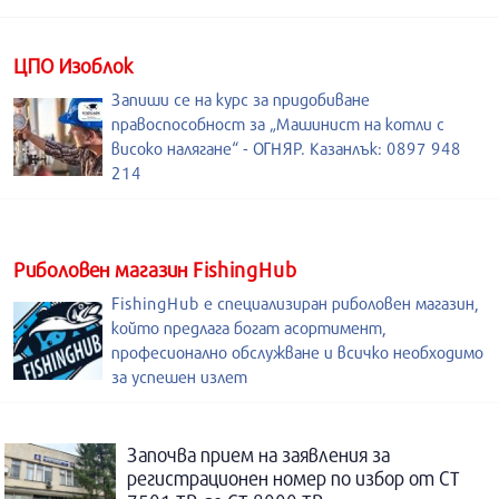
ЦПО Изоблок
Запиши се на курс за придобиване
правоспособност за „Машинист на котли с
високо налягане“ - ОГНЯР. Казанлък: 0897 948
214
Риболовен магазин FishingHub
FishingHub е специализиран риболовен магазин,
който предлага богат асортимент,
професионално обслужване и всичко необходимо
за успешен излет
Започва прием на заявления за
регистрационен номер по избор от СТ