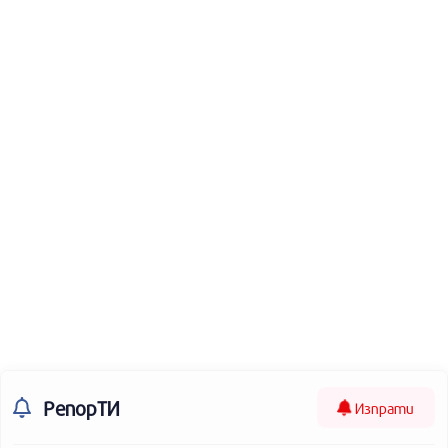
РепорТИ
Изпрати