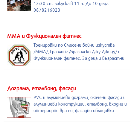
12:30 със закуска в 11 ч. До 10 деца.
0878216023.
ММА и Функционален фитнес
Тренировки по Смесени бойни изкуства
/MMA/, Граплинг /Бразилско Джу Джицу/ и
Функционален фитнес. За деца и възрастни
Дограма, еталбонд, фасади
PVC и алуминиеви дограми, окачени фасади и
алуминиеви конструкции, еталбонд, входни и
интериорни врати, фасадни облицовки