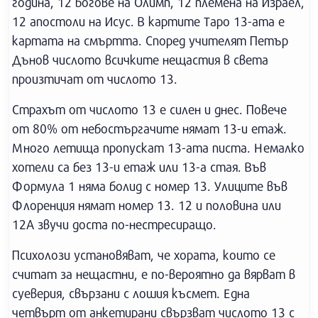
година, 12 богове на Олимп, 12 племена на Израел,
12 апостоли на Исус. В картите Таро 13-ата е
картата на смъртта. Според учителят Петър
Дънов числото всичките нещастия в света
произтичат от числото 13.
Страхът от числото 13 е силен и днес. Повече
от 80% от небостъргачите нямат 13-и етаж.
Много летища пропускат 13-ата писта. Немалко
хотели са без 13-и етаж или 13-а стая. Във
Формула 1 няма болид с номер 13. Улиците във
Флоренция нямат номер 13. 12 и половина или
12А звучи доста по-нестресиращо.
Психолози установяват, че хората, които се
считат за нещастни, е по-вероятно да вярват в
суеверия, свързани с лошия късмет. Една
четвърт от анкетирани свързват числото 13 с