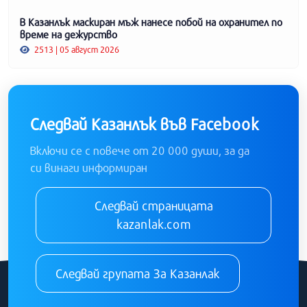
В Казанлък маскиран мъж нанесе побой на охранител по
време на дежурство
2513 | 05 август 2026
Следвай Казанлък във Facebook
Включи се с повече от 20 000 души, за да
си винаги информиран
Следвай страницата
kazanlak.com
Следвай групата За Казанлак