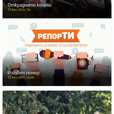
Откраднато колело
30 юли 2026 | Ян
Изгубен номер
28 юли 2026 | Деян