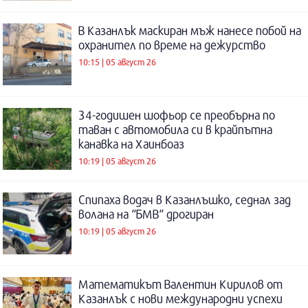
В Казанлък маскиран мъж нанесе побой на
охранител по време на дежурство
10:15 | 05 август 26
34-годишен шофьор се преобърна по
таван с автомобила си в крайпътна
канавка на Хаинбоаз
10:19 | 05 август 26
Спипаха водач в Казанлъшко, седнал зад
волана на “БМВ“ дрогиран
10:19 | 05 август 26
Математикът Валентин Кирилов от
Казанлък с нови международни успехи