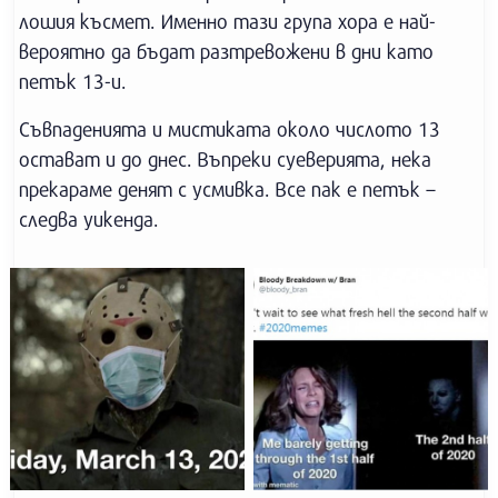
лошия късмет. Именно тази група хора е най-
вероятно да бъдат разтревожени в дни като
петък 13-и.
Съвпаденията и мистиката около числото 13
остават и до днес. Въпреки суеверията, нека
прекараме денят с усмивка. Все пак е петък –
следва уикенда.