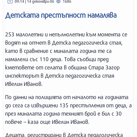
09:14 | 14 декември 06
1686
Детската престъпност намалява
253 малолетни и непълнолетни към момента се
водят на отчет в Детска педагогическа стая,
като в сравнение с миналата година те са
намалели със 110 деца. Това съобщи пред
кметовете от селата в община Стара Загор
инспекторът в Детска педагогическа стая
Ивелин Иванов.
По данни на полицията от началото на годината
до сега са извършени 135 престъпления от деца, а
през миналата година техният брой е бил с 30
повече – каза още Ивелин Иванов.
Децата, регистрирани в Детска педагогическа