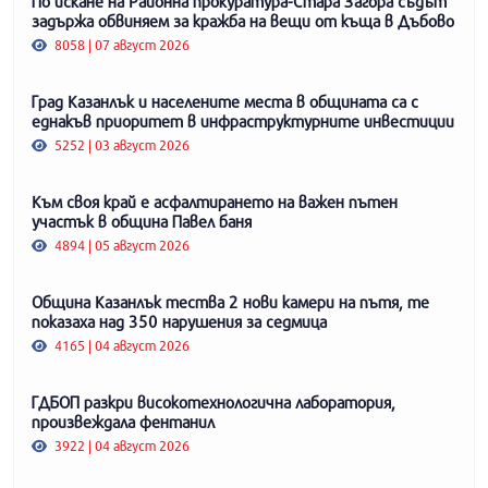
По искане на Районна прокуратура-Стара Загора съдът
задържа обвиняем за кражба на вещи от къща в Дъбово
8058 | 07 август 2026
Град Казанлък и населените места в общината са с
еднакъв приоритет в инфраструктурните инвестиции
5252 | 03 август 2026
Към своя край е асфалтирането на важен пътен
участък в община Павел баня
4894 | 05 август 2026
Община Казанлък тества 2 нови камери на пътя, те
показаха над 350 нарушения за седмица
4165 | 04 август 2026
ГДБОП разкри високотехнологична лаборатория,
произвеждала фентанил
3922 | 04 август 2026