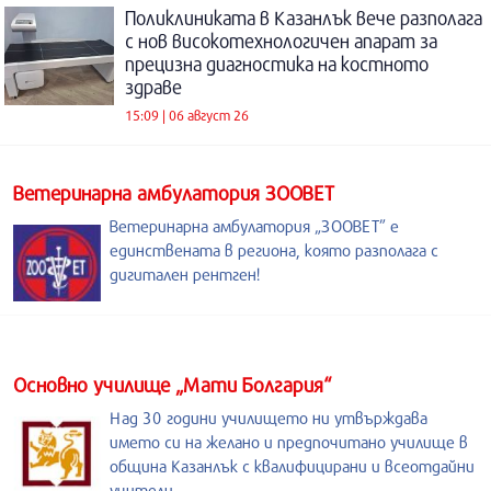
Поликлиниката в Казанлък вече разполага
с нов високотехнологичен апарат за
прецизна диагностика на костното
здраве
15:09 | 06 август 26
Ветеринарна амбулатория ЗООВЕТ
Ветеринарна амбулатория „ЗООВЕТ” е
единствената в региона, която разполага с
дигитален рентген!
Основно училище „Мати Болгария“
Над 30 години училището ни утвърждава
името си на желано и предпочитано училище в
община Казанлък с квалифицирани и всеотдайни
учители.