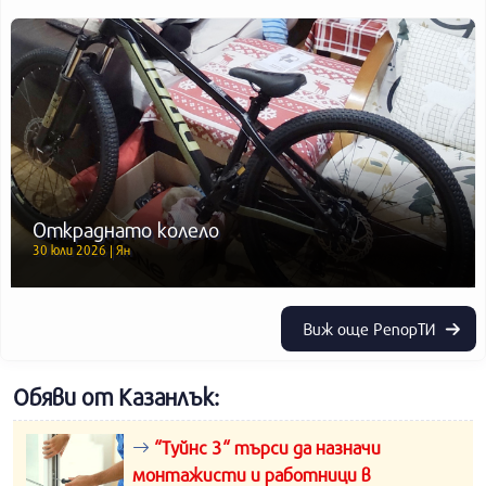
Откраднато колело
30 юли 2026 | Ян
Виж още РепорТИ
Обяви от Казанлък:
“Туйнс 3“ търси да назначи
монтажисти и работници в