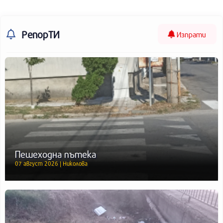
РепорТИ
Изпрати
Пешеходна пътека
07 август 2026 | Николова