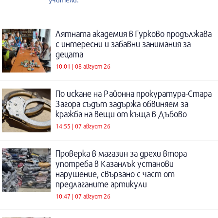
Лятната академия в Гурково продължава
с интересни и забавни занимания за
децата
10:01 | 08 август 26
По искане на Районна прокуратура-Стара
Загора съдът задържа обвиняем за
кражба на вещи от къща в Дъбово
14:55 | 07 август 26
Проверка в магазин за дрехи втора
употреба в Казанлък установи
нарушение, свързано с част от
предлаганите артикули
10:47 | 07 август 26