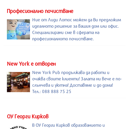
Професионално почистване
Ние от Лиди Лотос можем да Ви предложим
идеалното решение за вашия дом или офис.
Специализирани сме в сферата на
професионалното почистване.
New York е отворен
New York Pub продължава да работи и
очаква своите клиенти! Залата ни вече е по-
слънчева и уютна! Доставяме и до дома!
Тел.: 088 888 75 25
ОУ Георги Кирков
В ОУ Георги Кирков образованието и