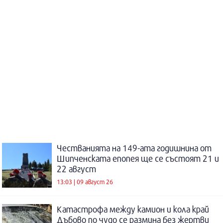
Честванията на 149-ата годишнина от
Шипченската епопея ще се състоят 21 и
22 август
13:03 | 09 август 26
Катастрофа между камион и кола край
Дъбово по чудо се размина без жертви