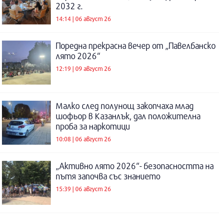
2032 г.
14:14 | 06 август 26
Поредна прекрасна вечер от „Павелбанско
лято 2026“
12:19 | 09 август 26
Малко след полунощ закопчаха млад
шофьор в Казанлък, дал положителна
проба за наркотици
10:08 | 06 август 26
„Активно лято 2026“- безопасността на
пътя започва със знанието
15:39 | 06 август 26