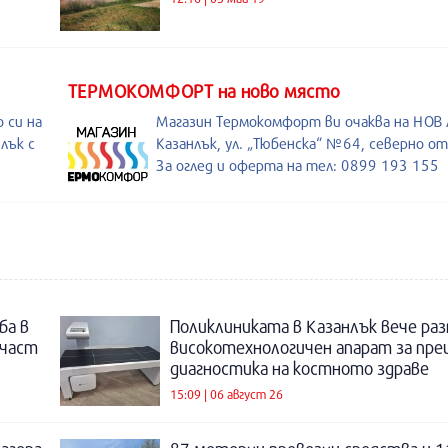
ТЕРМОКОМФОРТ на ново място
 си на
Магазин Термокомфорт ви очаква на НОВ
лък с
Казанлък, ул. „Тюбенска“ №64, северно о
За оглед и оферта на тел: 0899 193 155
ба в
Поликлиниката в Казанлък вече раз
 част
високотехнологичен апарат за пре
диагностика на костното здраве
15:09 | 06 август 26