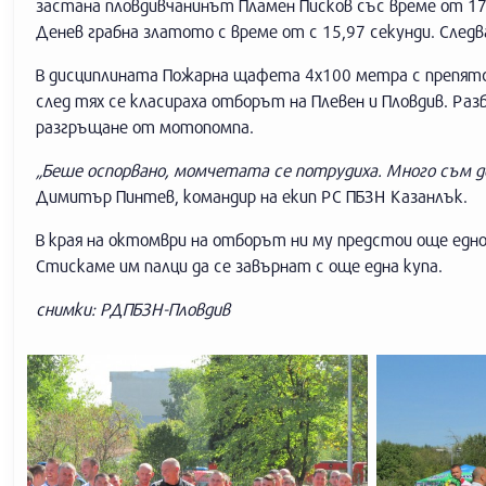
застана пловдивчанинът Пламен Писков със време от 17
Денев грабна златото с време от с 15,97 секунди. Сле
В дисциплината Пожарна щафета 4х100 метра с препятст
след тях се класираха отборът на Плевен и Пловдив. Раз
разгръщане от мотопомпа.
„Беше оспорвано, момчетата се потрудиха. Много съм до
Димитър Пинтев, командир на екип РС ПБЗН Казанлък.
В края на октомври на отборът ни му предстои още едн
Стискаме им палци да се завърнат с още една купа.
снимки: РДПБЗН-Пловдив