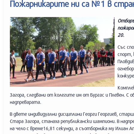
Пожарникарите ни са №1 в стра
Отборъ
пожаро
20.
Със сп
спорт, 
Пловдив
огнебор
конкуре
Компле
Загора, следвани от колегите им от Бургас и Плевен. 
надпреварата.
В двете индивидуални дисциплини Георги Георгиев, ста
Стара Загора, станаха републикански шампиони. В надп
на чело с време16,81 секунди, а съотборника му Илиан 