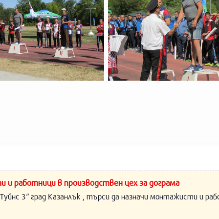
и и работници в производствен цех за дограма
Туйнс 3“ град Казанлък , търси да назначи монтажисти и раб