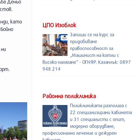
лба Деньо
остов.
нди, като
ЦПО Изоблок
 Бойно
Запиши се на курс за
придобиване
правоспособност за
 ни
„Машинист на котли с
високо налягане“ - ОГНЯР. Казанлък: 0897
орт.
948 214
Районна поликлиника
Поликлиниката разполага с
22 специализирани кабинета
и 31 специалисти с опит,
модерно оборудване,
професионално лечение и дежурен
кабинет.