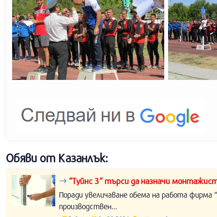
Обяви от Казанлък:
“Туйнс 3“ търси да назначи монтажист
Поради увеличаване обема на работа фирма “
производствен...