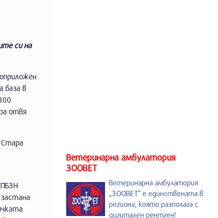
ите си на
роприложен
 база в
 300
ра отвя
 Стара
Ветеринарна амбулатория
ЗООВЕТ
Ветеринарна амбулатория
ДПБЗН
„ЗООВЕТ” е единствената в
 застана
региона, която разполага с
бичката
дигитален рентген!