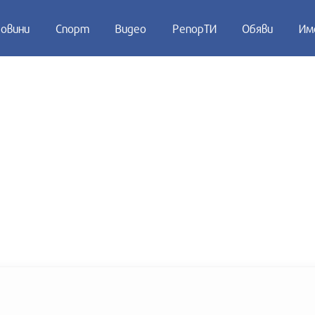
овини
Спорт
Видео
РепорТИ
Обяви
Им