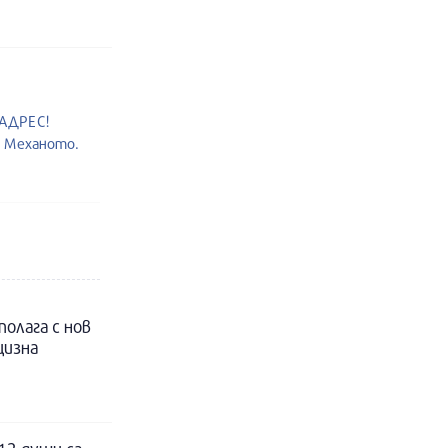
 АДРЕС!
т Механото.
полага с нов
цизна