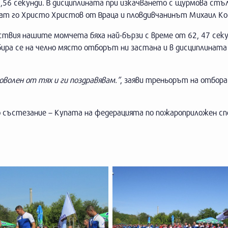
,56 секунди. В дисциплината при изкачването с щурмова стъ
дват го Христо Христов от Враца и пловдивчанинът Михаил К
вия нашите момчета бяха най-бързи с време от 62, 47 секу
бира се на челно място отборът ни застана и в дисциплината
волен от тях и ги поздравявам.”
, заяви треньорът на отбора
о състезание – Купата на федерацията по пожароприложен сп