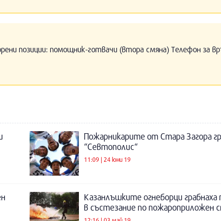
орени позиции: помощник-готвачи (втора смяна) Телефон за вр
и
Пожарникарите от Стара Загора гр
“Севтополис“
11:09 | 24 юни 19
ен
Казанлъшките огнеборци грабнаха
в състезание по пожароприложен 
12:16 | 03 май 19