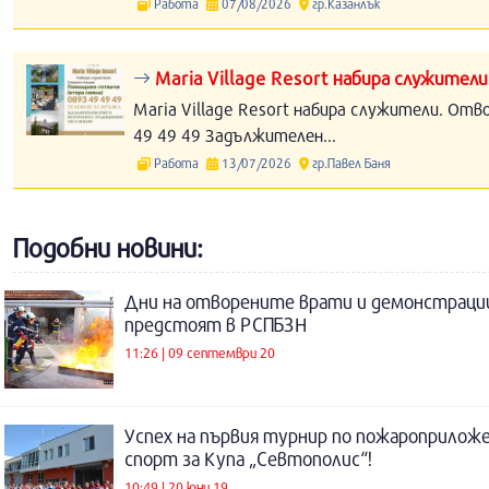
Работа
07/08/2026
гр.Казанлък
Maria Village Resort набира служители
Maria Village Resort набира служители. Отв
49 49 49 Задължителен...
Работа
13/07/2026
гр.Павел Баня
Подобни новини:
Дни на отворените врати и демонстраци
предстоят в РСПБЗН
11:26 | 09 септември 20
Успех на първия турнир по пожароприлож
спорт за Купа „Севтополис“!
10:49 | 20 юни 19