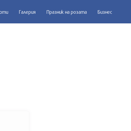
оти
Галерия
Празник на розата
Бизнес