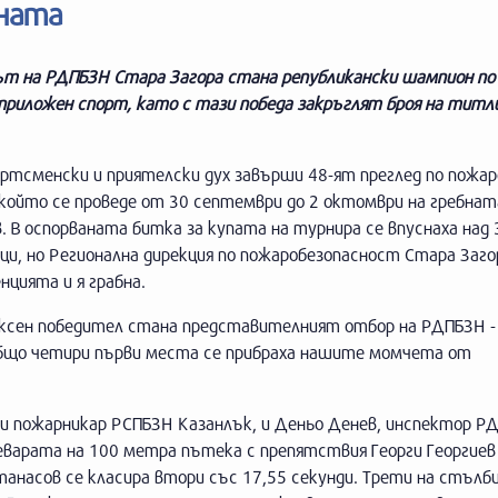
ната
т на РДПБЗН Стара Загора стана републикански шампион по
приложен спорт, като с тази победа закръглят броя на титл
ортсменски и приятелски дух завърши 48-ят преглед по пожа
който се проведе от 30 септември до 2 октомври на гребната
. В оспорваната битка за купата на турнира се впуснаха над
ци, но Регионална дирекция по пожаробезопасност Стара Заго
нцията и я грабна.
ксен победител стана представителният отбор на РДПБЗН -
С общо четири първи места се прибраха нашите момчета от
рши пожарникар РСПБЗН Казанлък, и Деньо Денев, инспектор Р
реварата на 100 метра пътека с препятствия Георги Георгиев
Атанасов се класира втори със 17,55 секунди. Трети на стъл