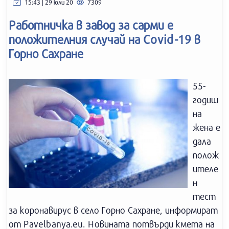
15:43 | 29 юли 20
7309
Работничка в завод за сарми е
положителния случай на Covid-19 в
Горно Сахране
55-
годиш
на
жена е
дала
полож
ителе
н
тест
за коронавирус в село Горно Сахране, информират
от Pavelbanya.eu. Новината потвърди кмета на