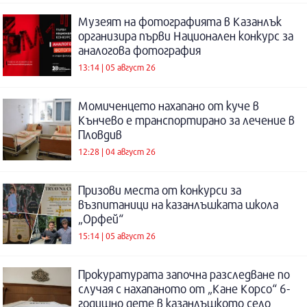
Музеят на фотографията в Казанлък
организира първи Национален конкурс за
аналогова фотография
13:14 | 05 август 26
Момиченцето нахапано от куче в
Кънчево е транспортирано за лечение в
Пловдив
12:28 | 04 август 26
Призови места от конкурси за
възпитаници на казанлъшката школа
„Орфей“
15:14 | 05 август 26
Прокуратурата започна разследване по
случая с нахапаното от „Кане Корсо“ 6-
годишно дете в казанлъшкото село