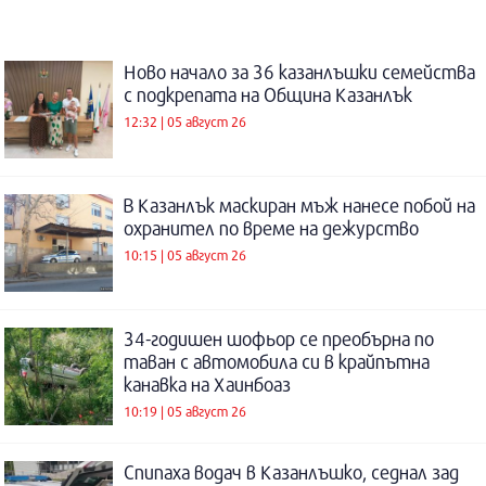
Ново начало за 36 казанлъшки семейства
с подкрепата на Община Казанлък
12:32 | 05 август 26
В Казанлък маскиран мъж нанесе побой на
охранител по време на дежурство
10:15 | 05 август 26
34-годишен шофьор се преобърна по
таван с автомобила си в крайпътна
канавка на Хаинбоаз
10:19 | 05 август 26
Спипаха водач в Казанлъшко, седнал зад