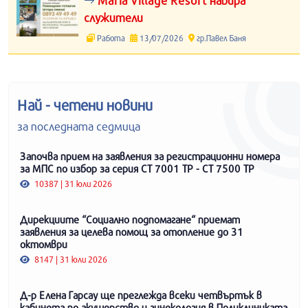
Maria Village Resort набира
служители
Работа
13/07/2026
гр.Павел Баня
Най - четени новини
за последната седмица
Започва прием на заявления за регистрационни номера
за МПС по избор за серия СТ 7001 ТР - СТ 7500 ТР
10387 | 31 юли 2026
Дирекциите “Социално подпомагане“ приемат
заявления за целева помощ за отопление до 31
октомври
8147 | 31 юли 2026
Д-р Елена Гарсау ще преглежда всеки четвъртък в
кабинета по акушерство и гинекология в Поликлиниката