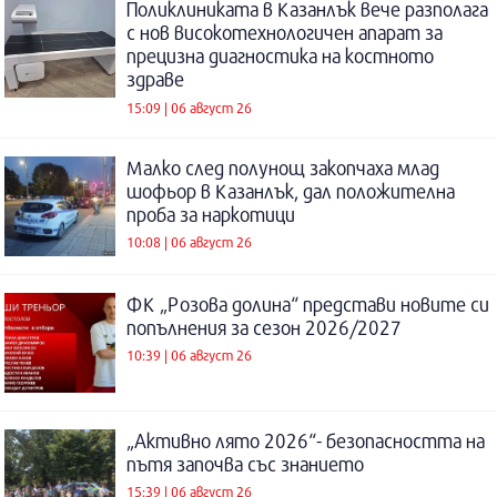
Поликлиниката в Казанлък вече разполага
с нов високотехнологичен апарат за
прецизна диагностика на костното
здраве
15:09 | 06 август 26
Малко след полунощ закопчаха млад
шофьор в Казанлък, дал положителна
проба за наркотици
10:08 | 06 август 26
ФК „Розова долина“ представи новите си
попълнения за сезон 2026/2027
10:39 | 06 август 26
„Активно лято 2026“- безопасността на
пътя започва със знанието
15:39 | 06 август 26