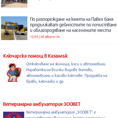
По разпореждане на кмета на Павел баня
продължават дейностите по почистване
и облагородяване на населените места
12:05 | 06 август 26
Kлючарска помощ в Казанлък
Отключване на жилища, каси и автомобили.
Изработка на всички видове битови,
автомобилни и касови ключове. Продажба на
брави, ключалки и др.
Ветеринарна амбулатория ЗООВЕТ
Ветеринарна амбулатория „ЗООВЕТ” е
единствената в региона, която разполага с