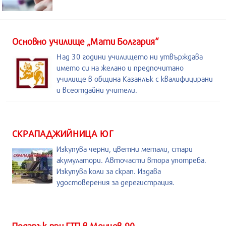
Основно училище „Мати Болгария“
Над 30 години училището ни утвърждава
името си на желано и предпочитано
училище в община Казанлък с квалифицирани
и всеотдайни учители.
СКРАПАДЖИЙНИЦА ЮГ
Изкупува черни, цветни метали, стари
акумулатори. Авточасти втора употреба.
Изкупува коли за скрап. Издава
удостоверения за дерегистрация.