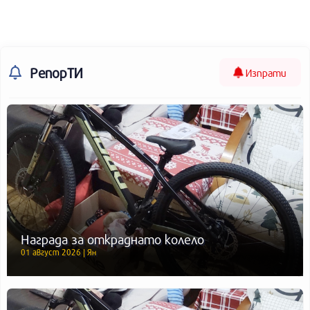
РепорТИ
Изпрати
Награда за откраднато колело
01 август 2026 | Ян