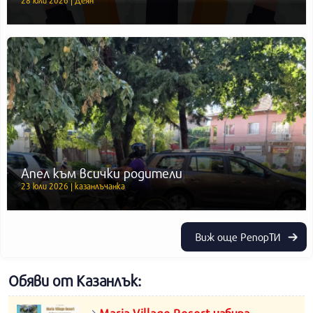
28 юли 2026 | Деян
Апел към всички родители
23 юли 2026 | казанлъчанка
Виж още РепорТИ
Обяви от Казанлък: