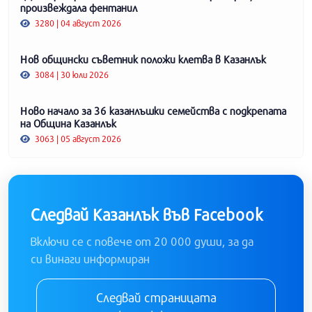
произвеждала фентанил
3280 | 04 август 2026
Нов общински съветник положи клетва в Казанлък
3084 | 30 юли 2026
Ново начало за 36 казанлъшки семейства с подкрепата
на Община Казанлък
3063 | 05 август 2026
Следвай Казанлък във Facebook
Включи се с повече от 20 000 души, за да
си винаги информиран
Следвай страницата