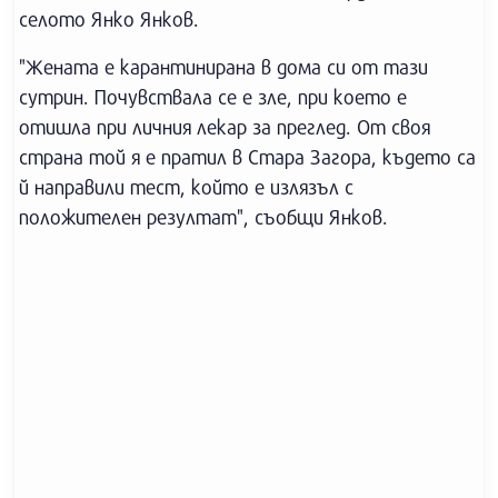
селото Янко Янков.
"Жената е карантинирана в дома си от тази
сутрин. Почувствала се е зле, при което е
отишла при личния лекар за преглед. От своя
страна той я е пратил в Стара Загора, където са
й направили тест, който е излязъл с
положителен резултат", съобщи Янков.