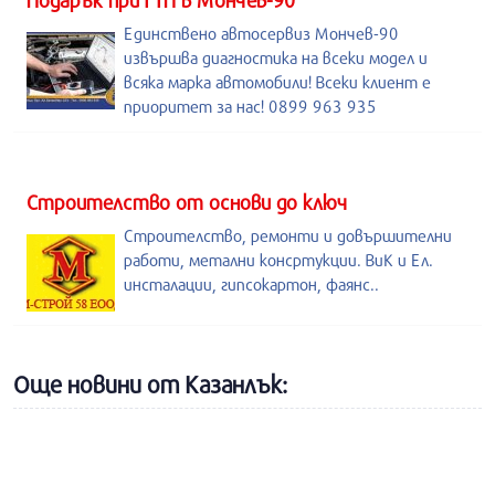
Подарък при ГТП в Мончев-90
Единствено автосервиз Мончев-90
извършва диагностика на всеки модел и
всяка марка автомобили! Всеки клиент е
приоритет за нас! 0899 963 935
Строителство от основи до ключ
Строителство, ремонти и довършителни
работи, метални консртукции. ВиК и Ел.
инсталации, гипсокартон, фаянс..
Още новини от Казанлък: