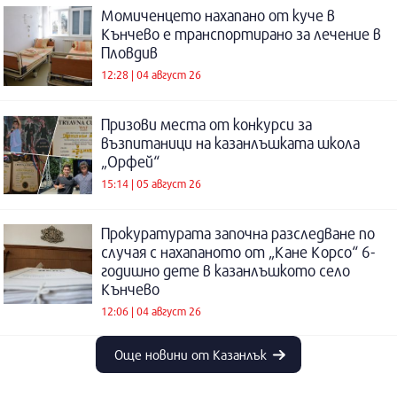
Момиченцето нахапано от куче в
Кънчево е транспортирано за лечение в
Пловдив
12:28 | 04 август 26
Призови места от конкурси за
възпитаници на казанлъшката школа
„Орфей“
15:14 | 05 август 26
Прокуратурата започна разследване по
случая с нахапаното от „Кане Корсо“ 6-
годишно дете в казанлъшкото село
Кънчево
12:06 | 04 август 26
Още новини от Казанлък