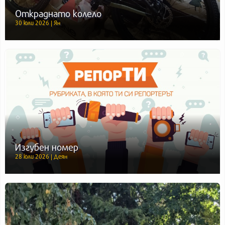
Откраднато колело
30 юли 2026 | Ян
Изгубен номер
28 юли 2026 | Деян