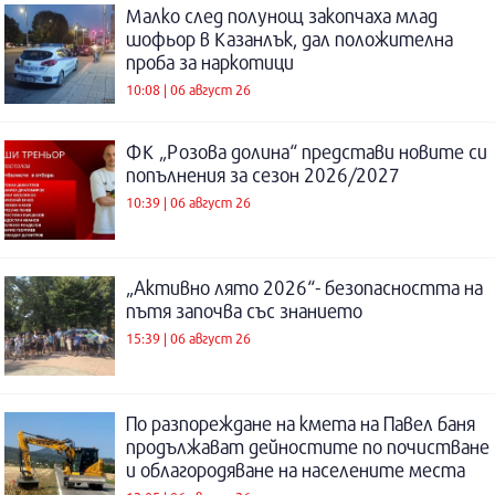
Малко след полунощ закопчаха млад
шофьор в Казанлък, дал положителна
проба за наркотици
10:08 | 06 август 26
ФК „Розова долина“ представи новите си
попълнения за сезон 2026/2027
10:39 | 06 август 26
„Активно лято 2026“- безопасността на
пътя започва със знанието
15:39 | 06 август 26
По разпореждане на кмета на Павел баня
продължават дейностите по почистване
и облагородяване на населените места