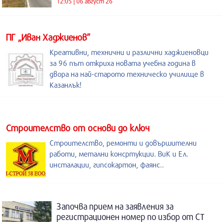
12:05 | 06 август 26
ПГ „Иван Хаджиенов”
Креативни, технични и различни хаджиеновци
за 96 път откриха новата учебна година в
двора на най-старото техническо училище в
Казанлък!
Строителство от основи до ключ
Строителство, ремонти и довършителни
работи, метални консртукции. ВиК и Ел.
инсталации, гипсокартон, фаянс..
Започва прием на заявления за
регистрационен номер по избор от СТ