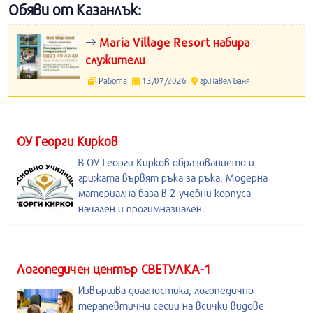
Обяви от Казанлък:
Maria Village Resort набира
служители
Работа
13/07/2026
гр.Павел Баня
ОУ Георги Кирков
В ОУ Георги Кирков образованието и
грижата вървят ръка за ръка. Модерна
материална база в 2 учебни корпуса -
начален и прогимназиален.
Логопедичен център СВЕТУЛКА-1
Извършва диагностика, логопедично-
терапевтични сесии на всички видове