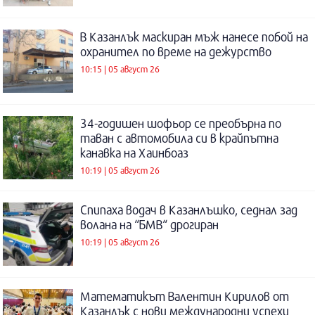
В Казанлък маскиран мъж нанесе побой на
охранител по време на дежурство
10:15 | 05 август 26
34-годишен шофьор се преобърна по
таван с автомобила си в крайпътна
канавка на Хаинбоаз
10:19 | 05 август 26
Спипаха водач в Казанлъшко, седнал зад
волана на “БМВ“ дрогиран
10:19 | 05 август 26
Математикът Валентин Кирилов от
Казанлък с нови международни успехи