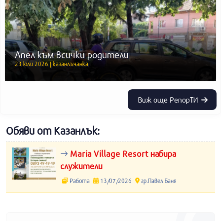
Апел към всички родители
23 юли 2026 | казанлъчанка
Виж още РепорТИ
Обяви от Казанлък:
Maria Village Resort набира
служители
Работа
13/07/2026
гр.Павел Баня