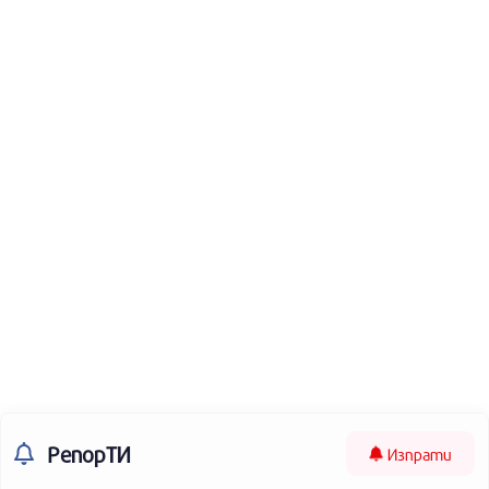
РепорТИ
Изпрати