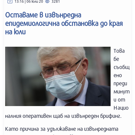
13:16 | 06 юли 20
3281
Оставаме в извънредна
епидемиологична обстановка до края
на юли
Това
бе
съобщ
ено
преди
минут
и от
Нацио
налния оперативен щаб на извънреден брифинг.
Като причина за удължаване на извънредната