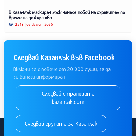
В Казанлък маскиран мъж нанесе побой на охранител по
време на дежурство
2513 | 05 август 2026
Следвай Казанлък във Facebook
Включи се с повече от 20 000 души, за да
си винаги информиран
Следвай страницата
kazanlak.com
Следвай групата За Казанлак