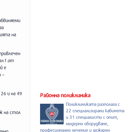
 обвиняеми
за
ията на
привлечен
 ал1 от
й е
 –
 26 и на 49
Районна поликлиника
Поликлиниката разполага с
22 специализирани кабинета
ож на стол
и 31 специалисти с опит,
модерно оборудване,
професионално лечение и дежурен
ечно