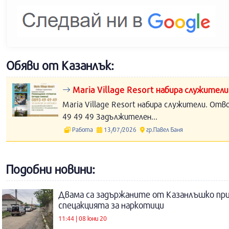
Обяви от Казанлък:
Maria Village Resort набира служители
Maria Village Resort набира служители. Отв
49 49 49 Задължителен...
Работа
13/07/2026
гр.Павел Баня
Подобни новини:
Двама са задържаните от Казанлъшко пр
спецакцията за наркотици
11:44 | 08 юни 20