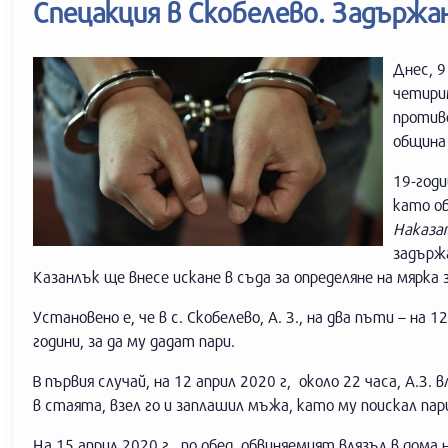
Спецакция в Скобелево. Задържан
Днес, 9
четирим
против
община 
19-годи
като об
Наказа
задържа
Казанлък ще внесе искане в съда за определяне на мярка
Установено е, че в с. Скобелево, А. З., на два пъти – на 1
години, за да му дадат пари.
В първия случай, на 12 април 2020 г, около 22 часа, А.З.
в стаята, взел го и заплашил мъжа, като му поискал пар
На 15 април 2020 г., по обед, обвиняемият влязъл в до