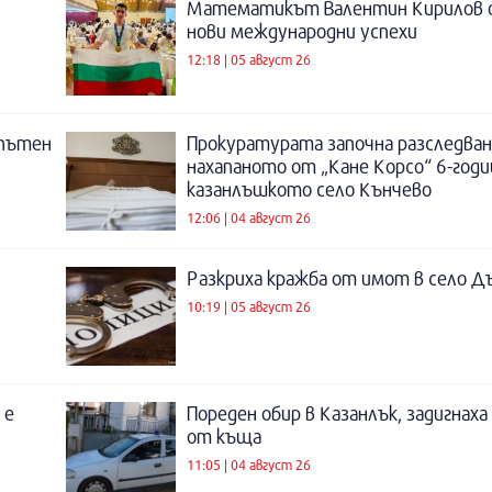
Математикът Валентин Кирилов о
нови международни успехи
12:18 | 05 август 26
 пътен
Прокуратурата започна разследване
нахапаното от „Кане Корсо“ 6-год
казанлъшкото село Кънчево
12:06 | 04 август 26
Разкриха кражба от имот в село Д
10:19 | 05 август 26
 е
Пореден обир в Казанлък, задигнах
от къща
11:05 | 04 август 26