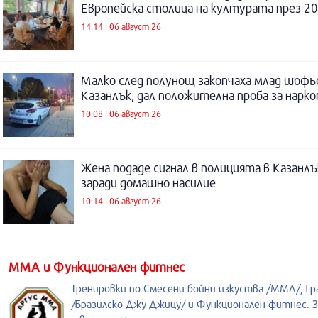
Европейска столица на културата през 20
14:14 | 06 август 26
Малко след полунощ закопчаха млад шофь
Казанлък, дал положителна проба за нарк
10:08 | 06 август 26
Жена подаде сигнал в полицията в Казанлъ
заради домашно насилие
10:14 | 06 август 26
ММА и Функционален фитнес
Тренировки по Смесени бойни изкуства /MMA/, Гр
/Бразилско Джу Джицу/ и Функционален фитнес. З