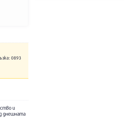
ъзка: 0893
дство и
ед днешната