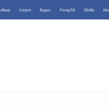
овини
Спорт
Видео
РепорТИ
Обяви
Им