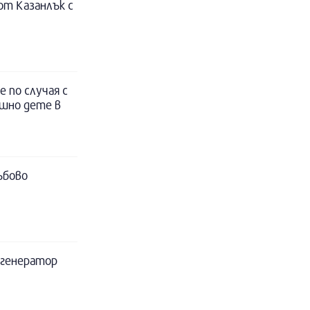
т Казанлък с
 по случая с
ишно дете в
ъбово
а генератор