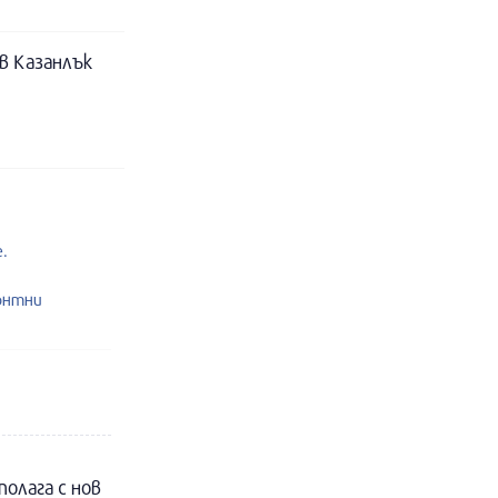
в Казанлък
.
онтни
полага с нов