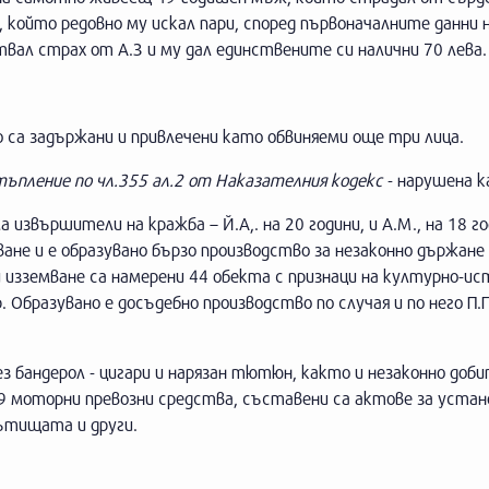
 който редовно му искал пари, според първоначалните данни 
вал страх от А.З и му дал единствените си налични 70 лева
о са задържани и привлечени като обвиняеми още три лица.
ъпление по чл.355 ал.2 от Наказателния кодекс
- нарушена к
 извършители на кражба – Й.А,. на 20 години, и А.М., на 18 го
ане и е образувано бързо производство за незаконно държане
 изземване са намерени 44 обекта с признаци на културно-и
Образувано е досъдебно производство по случая и по него П.П.
ез бандерол - цигари и нарязан тютюн, както и незаконно доб
 69 моторни превозни средства, съставени са актове за устан
ътищата и други.