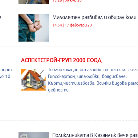
а
Малолетен разбивал и обирал коли 
14:54 | 17 февруари 20
АСПЕКТСТРОЙ-ГРУП 2000 ЕООД
спорт.
Топлоизолации от алпинисти или със скеле
До 10
Гипсокартон, шпакловки, боядисване.
Кърти,чисти,извозва. Всички видове рем
дейности
Поликлиниката в Казанлък вече раз