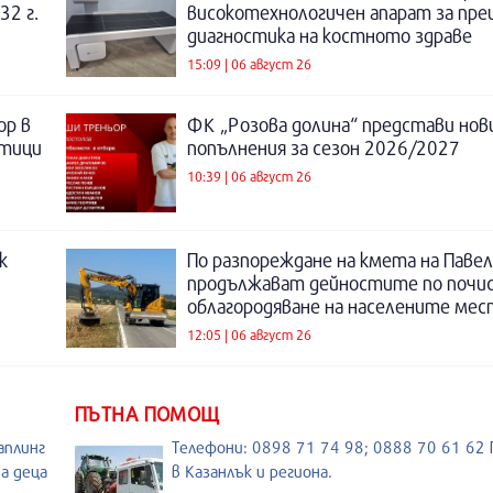
32 г.
високотехнологичен апарат за пре
диагностика на костното здраве
15:09 | 06 август 26
ор в
ФК „Розова долина“ представи нов
отици
попълнения за сезон 2026/2027
10:39 | 06 август 26
к
По разпореждане на кмета на Павел
продължават дейностите по почи
облагородяване на населените мес
12:05 | 06 август 26
ПЪТНА ПОМОЩ
аплинг
Телефони: 0898 71 74 98; 0888 70 61 6
а деца
в Казанлък и региона.