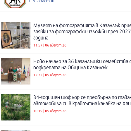
и възрастни
Музеят на фотографията в Казанлък при
заявки за фотографски изложби през 2027
година
11:57 | 06 август 26
Ново начало за 36 казанлъшки семейства 
подкрепата на Община Казанлък
12:32 | 05 август 26
34-годишен шофьор се преобърна по таван
автомобила си в крайпътна канавка на Ха
10:19 | 05 август 26