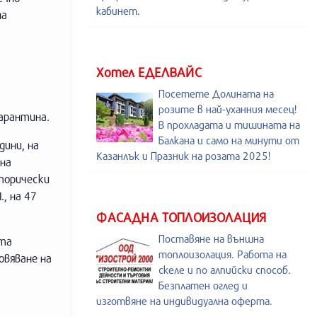
кабинет.
на
.
Хотел ЕДЕЛВАЙС
Посетете Долината на
розите в най-уханния месец!
арантина.
В прохладата и тишината на
Балкана и само на минути от
дини, на
Казанлък и Празник на розата 2025!
 на
сторически
, на 47
ФАСАДНА ТОПЛОИЗОЛАЦИЯ
Поставяне на външна
ита
топлоизолация. Работа на
овяване на
скеле и по алпийски способ.
Безплатен оглед и
изготвяне на индивидуална оферта.