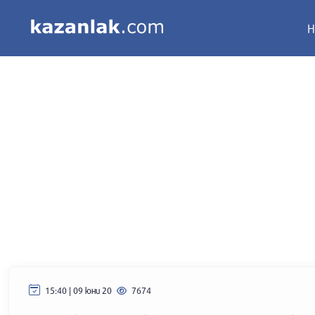
Н
15:40 | 09 юни 20
7674