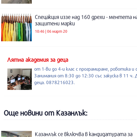
Спецакция иззе над 160 дрехи - ментета н
защитени марки
10:46 | 06 март 20
Лятна академия за деца
от 1-ви до 4-и клас с програмиране, роботика и 
Занимания от 8:30 до 12:30 със закуска в 11 ч. 
деца. 0878216023.
Още новини от Казанлък:
Казанлък се включва в кандидатурата за