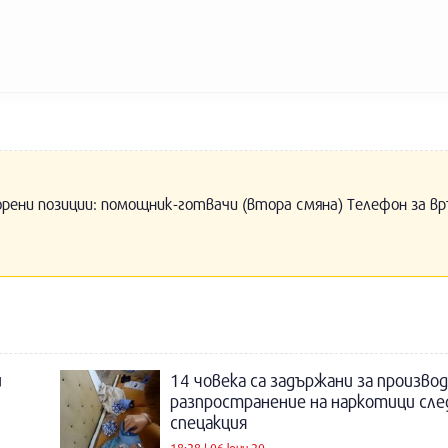
орени позиции: помощник-готвачи (втора смяна) Телефон за вр
и
14 човека са задържани за произво
разпространение на наркотици сл
спецакция
18:28 | 06 юни 20