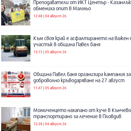
Преподаватели от ИКТ Център - Казанлък
обмениха опит в Малмьо
12:48 | 04 август 26
Към своя край е асфалтирането на важен
участък в община Павел баня
13:15 | 05 август 26
Община Павел баня организира кампания за
доброволно кръводаряване на 27 август
11:47 | 05 август 26
Момиченцето нахапано от куче в Кънчево
транспортирано за лечение в Пловдив
12:28 | 04 август 26