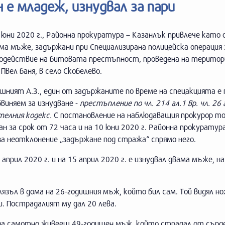
 е младеж, изнудвал за пари
 юни 2020 г., Районна прокуратура – Казанлък привлече като
а мъже, задържани при Специализирана полицейска операция 
одействие на битовата престъпност, проведена на територ
Пвел баня, в село Скобелево.
шният А.З., един от задържаните по време на спецакцията е 
виняем за изнудване -
престъпление по чл. 214 ал.1 вр. чл. 26
телния кодекс.
С постановление на наблюдаващия прокурор то
н за срок от 72 часа и на 10 юни 2020 г. Районна прокуратура
 за неотклонение „задържане под стража“ спрямо него.
2 април 2020 г. и на 15 април 2020 г. е изнудвал двама мъже, на
 влязъл в дома на 26-годишния мъж, който бил сам. Той видял н
и. Пострадалият му дал 20 лева.
ма на самотно живеещ 49-годишен мъж, който страдал от сърд