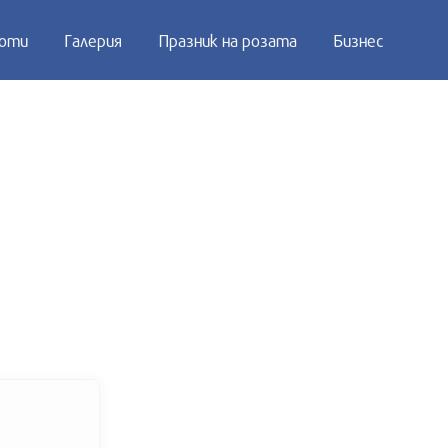
оти
Галерия
Празник на розата
Бизнес