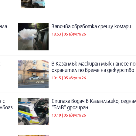
ема
Започва обработка срещу комари
18:53 | 05 август 26
с
В Казанлък маскиран мъж нанесе по
охранител по време на дежурство
10:15 | 05 август 26
 с
Спипаха водач в Казанлъшко, седнал
инбоаз
“БМВ“ дрогиран
10:19 | 05 август 26