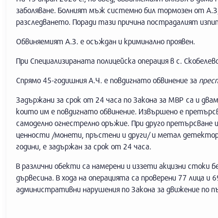
заболяване. Болният мъж системно бил тормозен от А.З,
разследването. Поради тази причина пострадалият изпит
Обвиняемият А.З. е осъждан и криминално проявен.
При Специализираната полицейска операция в с. Скобелев
Спрямо 45-годишния А.Ч. е повдигнато обвинение за
прест
Задържани за срок от 24 часа по Закона за МВР са и двама
които им е повдигнато обвинение. Извършено е претърсв
самоделно огнестрелно оръжие. При друго претърсване и
ценности /монети, пръстени и други/ и метал детектор. 
години, е задържан за срок от 24 часа.
В различни обекти са намерени и иззети акцизни стоки б
дървесина. В хода на операцията са проверени 77 лица и
административни нарушения по Закона за движение по п