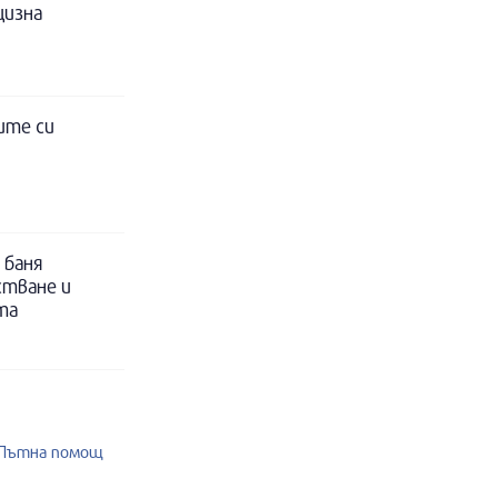
цизна
ите си
 баня
стване и
та
2 Пътна помощ