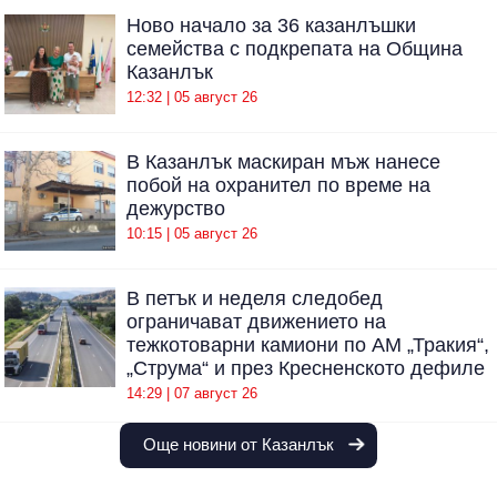
Ново начало за 36 казанлъшки
семейства с подкрепата на Община
Казанлък
12:32 | 05 август 26
В Казанлък маскиран мъж нанесе
побой на охранител по време на
дежурство
10:15 | 05 август 26
В петък и неделя следобед
ограничават движението на
тежкотоварни камиони по АМ „Тракия“,
„Струма“ и през Кресненското дефиле
14:29 | 07 август 26
Още новини от Казанлък