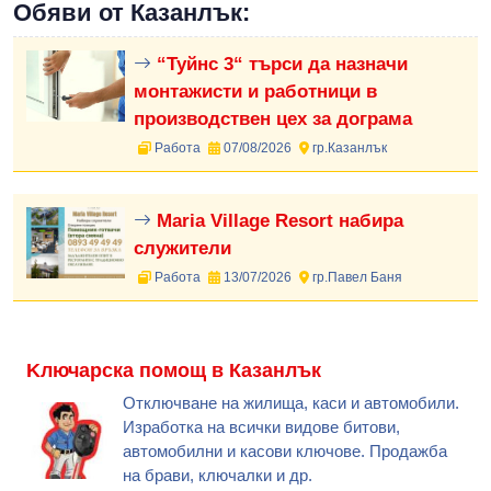
Обяви от Казанлък:
“Туйнс 3“ търси да назначи
монтажисти и работници в
производствен цех за дограма
Работа
07/08/2026
гр.Казанлък
Maria Village Resort набира
служители
Работа
13/07/2026
гр.Павел Баня
Kлючарска помощ в Казанлък
Отключване на жилища, каси и автомобили.
Изработка на всички видове битови,
автомобилни и касови ключове. Продажба
на брави, ключалки и др.