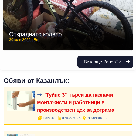
Откраднато колело
30 юли 2026 | Ян
Виж още РепорТИ
Обяви от Казанлък:
“Туйнс 3“ търси да назначи
монтажисти и работници в
производствен цех за дограма
Работа
07/08/2026
гр.Казанлък