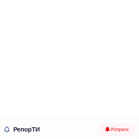
РепорТИ
Изпрати