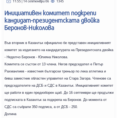
11:55 | 14 септември 06
1345
Инициативен комитет подкрепи
кандидат-президентската двойка
Беронов-Николова
Във вторник в Казанлък официално бе представен инициативният
комитет за издигането на кандидатурата на Президентската двойка
- Неделчо Беронов - Юлияна Николова.
Комитета се състои от 13 члена. Негов председател е Петър
Рахманлиев - известния български треньор по лека атлетика и
бивш заместник областен управител на Стара Загора. Членове са
председателите на ДСБ и СДС в Казанлък. Инициативният комитет
ще работи в един предизборен щаб. До 16 септември ще продължи
подписката в Казанлък за подкрепа на Беронов. До момента от
СДС са събрали 350 подписа, а от ДСБ - 250.
Долина