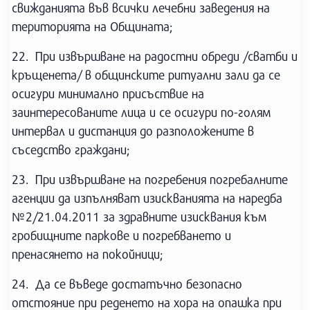
свижданията във всички лечебни заведения на
територията на Общината;
22. При извършване на радостни обреди /сватби и
кръщенета/ в общинските ритуални зали да се
осигури минимално присъствие на
заинтересованите лица и се осигури по-голям
интервал и дистанция до разположените в
съседство граждани;
23. При извършване на погребения погребалните
агенции да изпълняват изискванията на наредба
№2/21.04.2011 за здравните изисквания към
гробищните паркове и погребването и
пренасянето на покойници;
24. Да се въведе достатъчно безопасно
отстояние при реденето на хора на опашка при