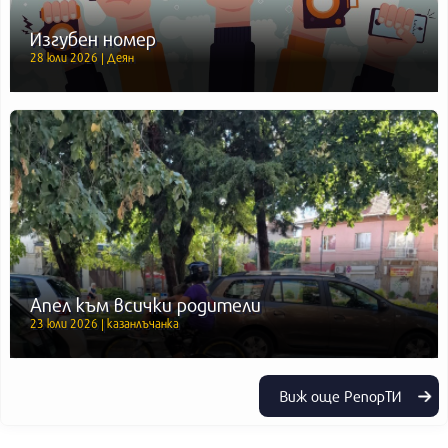
Изгубен номер
28 юли 2026 | Деян
Апел към всички родители
23 юли 2026 | казанлъчанка
Виж още РепорТИ