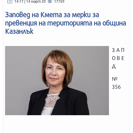
14:17 | 14 март 20
17769
Заповед на Кмета за мерки за
превенция на територията на община
Казанлък
З А П
О В Е
Д
№
356