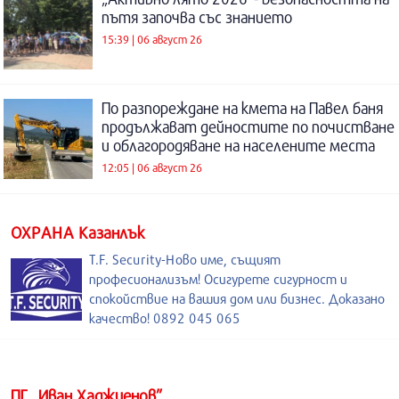
пътя започва със знанието
15:39 | 06 август 26
По разпореждане на кмета на Павел баня
продължават дейностите по почистване
и облагородяване на населените места
12:05 | 06 август 26
ОХРАНА Казанлък
T.F. Security-Ново име, същият
професионализъм! Осигурете сигурност и
спокойствие на вашия дом или бизнес. Доказано
качество! 0892 045 065
ПГ „Иван Хаджиенов”