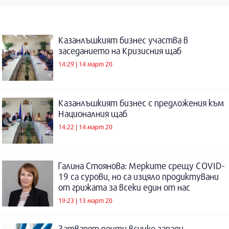
Казанлъшкият бизнес участва в
заседанието на Кризисния щаб
14:29 | 14 март 20
Казанлъшкият бизнес с предложения към
Националния щаб
14:22 | 14 март 20
Галина Стоянова: Мерките срещу COVID-
19 са сурови, но са изцяло продиктувани
от грижата за всеки един от нас
19:23 | 13 март 20
Затварят почти всичко заради