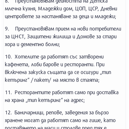
8. Преустановявам дейността на Детска
млечна кухня, Младежки дом, ЦОП, ЦСР, Дневни
центровете за настаняване за деца и младежи;
9. Преустановявам прием на нови потребители
за ЦНСТ, Защитени жилища и Домове за стари
хора и дементно болни;
10. Хотелите да работят със затворени
кафенета, лоби барове и ресторанти. При
включена закуска същата да се осигури „тип
кетъринг“ / пакет/ на място в стаята;
11. Ресторантите работят само при доставка
на храна „тип кетъринг“ на адрес;
12. Баничарници, репове, заведения за бързо
хранене могат да работят само на гише, като
поставянето на маси и столове пред тях е