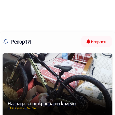
РепорТИ
Изпрати
Награда за откраднато колело
01 август 2026 | Ян