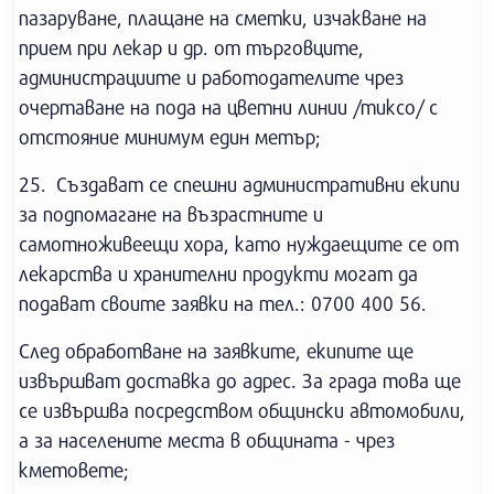
пазаруване, плащане на сметки, изчакване на
прием при лекар и др. от търговците,
администрациите и работодателите чрез
очертаване на пода на цветни линии /тиксо/ с
отстояние минимум един метър;
25. Създават се спешни административни екипи
за подпомагане на възрастните и
самотноживеещи хора, като нуждаещите се от
лекарства и хранителни продукти могат да
подават своите заявки на тел.: 0700 400 56.
След обработване на заявките, екипите ще
извършват доставка до адрес. За града това ще
се извършва посредством общински автомобили,
а за населените места в общината - чрез
кметовете;