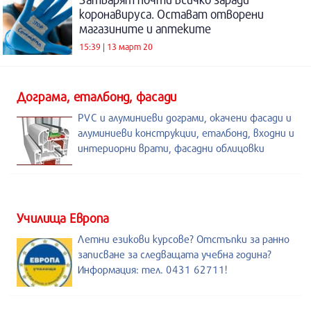
коронавируса. Остават отворени
магазините и аптеките
15:39 | 13 март 20
Дограма, еталбонд, фасади
PVC и алуминиеви дограми, окачени фасади и
алуминиеви конструкции, еталбонд, входни и
интериорни врати, фасадни облицовки
Училища Европа
Летни езикови курсове? Отстъпки за ранно
записване за следващата учебна година?
Информация: тел. 0431 62711!