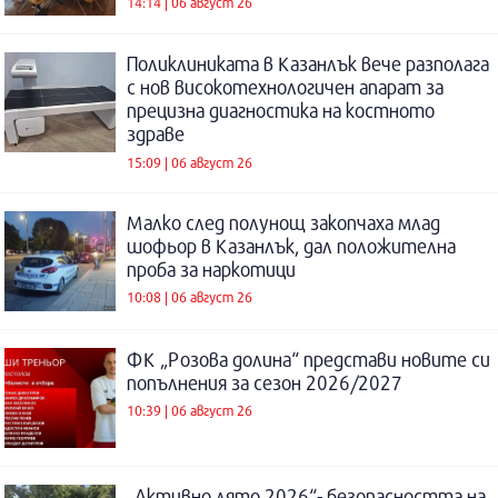
14:14 | 06 август 26
Поликлиниката в Казанлък вече разполага
с нов високотехнологичен апарат за
прецизна диагностика на костното
здраве
15:09 | 06 август 26
Малко след полунощ закопчаха млад
шофьор в Казанлък, дал положителна
проба за наркотици
10:08 | 06 август 26
ФК „Розова долина“ представи новите си
попълнения за сезон 2026/2027
10:39 | 06 август 26
„Активно лято 2026“- безопасността на