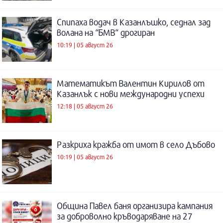
Спипаха водач в Казанлъшко, седнал зад
волана на “БМВ“ дрогиран
10:19 | 05 август 26
Математикът Валентин Кирилов от
Казанлък с нови международни успехи
12:18 | 05 август 26
Разкриха кражба от имот в село Дъбово
10:19 | 05 август 26
Община Павел баня организира кампания
за доброволно кръводаряване на 27