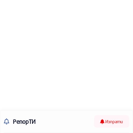
РепорТИ
Изпрати