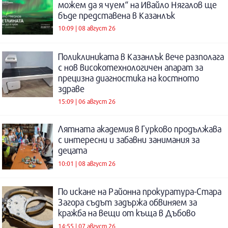
можем да я чуем“ на Ивайло Нягалов ще
бъде представена в Казанлък
10:09 | 08 август 26
Поликлиниката в Казанлък вече разполага
с нов високотехнологичен апарат за
прецизна диагностика на костното
здраве
15:09 | 06 август 26
Лятната академия в Гурково продължава
с интересни и забавни занимания за
децата
10:01 | 08 август 26
По искане на Районна прокуратура-Стара
Загора съдът задържа обвиняем за
кражба на вещи от къща в Дъбово
14:55 | 07 август 26