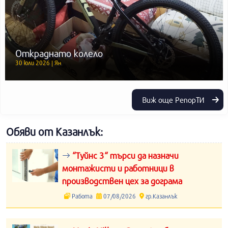
Откраднато колело
30 юли 2026 | Ян
Виж още РепорТИ
Обяви от Казанлък:
“Туйнс 3“ търси да назначи
монтажисти и работници в
производствен цех за дограма
Работа
07/08/2026
гр.Казанлък