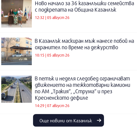
Ново начало за 36 казанлъшки семейства
с подкрепата на Община Казанлък
12:32 | 05 август 26
В Казанлък маскиран мъж нанесе побой на
охранител по време на дежурство
10:15 | 05 август 26
В петък и неделя следобед ограничават
движението на тежкотоварни камиони
по АМ „Тракия“, „Струма“ и през
Кресненското дефиле
14:29 | 07 август 26
Още новини от Казанлък