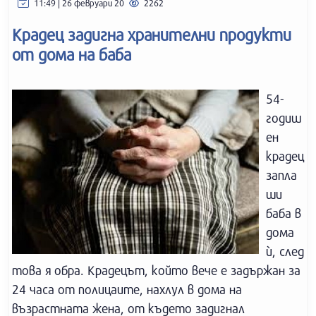
11:49 | 26 февруари 20
2262
Крадец задигна хранителни продукти
от дома на баба
54-
годиш
ен
крадец
запла
ши
баба в
дома
ѝ, след
това я обра. Крадецът, който вече е задържан за
24 часа от полицаите, нахлул в дома на
възрастната жена, от където задигнал