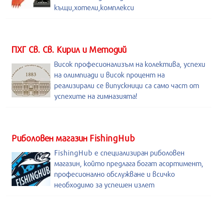
къщи,хотели,комплекси
ПХГ Св. Св. Кирил и Методий
Висок професионализъм на колектива, успехи
на олимпиади и висок процент на
реализирали се випускници са само част от
успехите на гимназията!
Риболовен магазин FishingHub
FishingHub е специализиран риболовен
магазин, който предлага богат асортимент,
професионално обслужване и всичко
необходимо за успешен излет