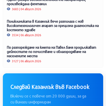
произвеждала фентанил
3683 | 04 август 2026
Поликлиниката в Казанлък вече разполага с нов
високотехнологичен апарат за прецизна диагностика на
костното здраве
3534 | 06 август 2026
По разпореждане на кмета на Павел баня продължават
дейностите по почистване и облагородяване на
населените места
3127 | 06 август 2026
Следвай Казанлък във Facebook
Включи се с повече от 20 000 души, за да
си винаги информиран