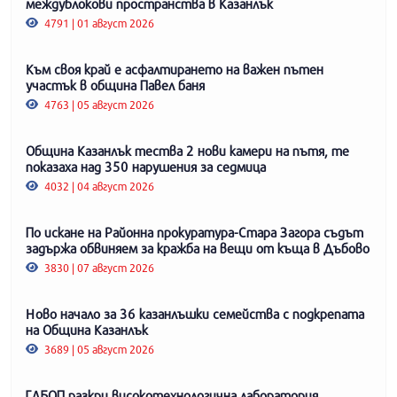
междублокови пространства в Казанлък
4791 | 01 август 2026
Към своя край е асфалтирането на важен пътен
участък в община Павел баня
4763 | 05 август 2026
Община Казанлък тества 2 нови камери на пътя, те
показаха над 350 нарушения за седмица
4032 | 04 август 2026
По искане на Районна прокуратура-Стара Загора съдът
задържа обвиняем за кражба на вещи от къща в Дъбово
3830 | 07 август 2026
Ново начало за 36 казанлъшки семейства с подкрепата
на Община Казанлък
3689 | 05 август 2026
ГДБОП разкри високотехнологична лаборатория,