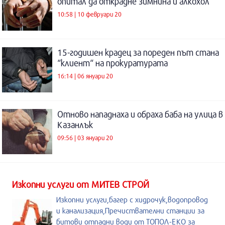
опитал да открадне зимнина и алкохол
10:58 | 10 февруари 20
15-годишен крадец за пореден път стана
“клиент“ на прокуратурата
16:14 | 06 януари 20
Отново нападнаха и обраха баба на улица в
Казанлък
09:56 | 03 януари 20
Изкопни услуги от МИТЕВ СТРОЙ
Изкопни услуги,багер с хидрочук,водопровод
и канализация,Пречиствателни станции за
битови отпадни води от ТОПОЛ-ЕКО за