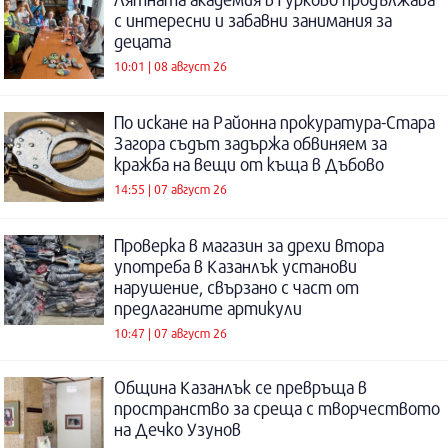
с интересни и забавни занимания за
децата
10:01 | 08 август 26
По искане на Районна прокуратура-Стара
Загора съдът задържа обвиняем за
кражба на вещи от къща в Дъбово
14:55 | 07 август 26
Проверка в магазин за дрехи втора
употреба в Казанлък установи
нарушение, свързано с част от
предлаганите артикули
10:47 | 07 август 26
Община Казанлък се превръща в
пространство за среща с творчеството
на Дечко Узунов