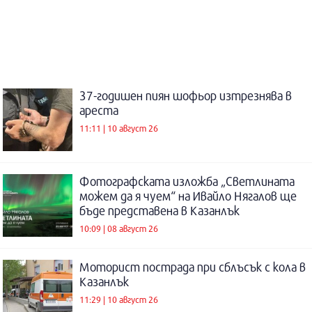
37-годишен пиян шофьор изтрезнява в
ареста
11:11 | 10 август 26
Фотографската изложба „Светлината
можем да я чуем“ на Ивайло Нягалов ще
бъде представена в Казанлък
10:09 | 08 август 26
Моторист пострада при сблъсък с кола в
Казанлък
11:29 | 10 август 26