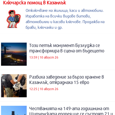
Kлючарска помощ в Казанлък
Отключване на жилища, каси и автомобили.
Изработка на всички видове битови,
автомобилни и касови ключове. Продажба на
брави, ключалки и др.
Този петък монумент Бузлуджа се
трансформира в сцена от бъдещето
13:59 | 10 август 26
Разбиха заведение за бързо хранене в
Казанлък, откраднаха 15 евро
12:25 | 10 август 26
Честванията на 149-ата годишнина от
Шипченската епопея ще се състоят 21 и