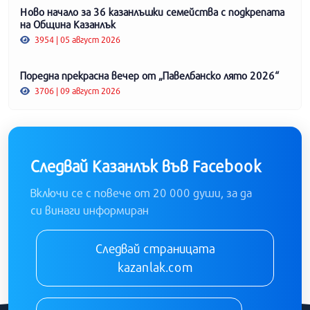
Ново начало за 36 казанлъшки семейства с подкрепата
на Община Казанлък
3954 | 05 август 2026
Поредна прекрасна вечер от „Павелбанско лято 2026“
3706 | 09 август 2026
Следвай Казанлък във Facebook
Включи се с повече от 20 000 души, за да
си винаги информиран
Следвай страницата
kazanlak.com