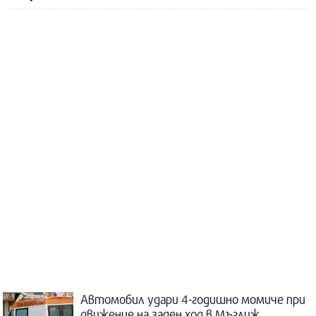
Автомобил удари 4-годишно момиче при
движение на заден ход в Мъглиж