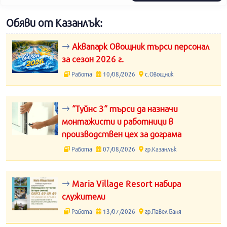
Обяви от Казанлък:
Аквапарк Овощник търси персонал
за сезон 2026 г.
Работа
10/08/2026
с.Овощник
“Туйнс 3“ търси да назначи
монтажисти и работници в
производствен цех за дограма
Работа
07/08/2026
гр.Казанлък
Maria Village Resort набира
служители
Работа
13/07/2026
гр.Павел Баня