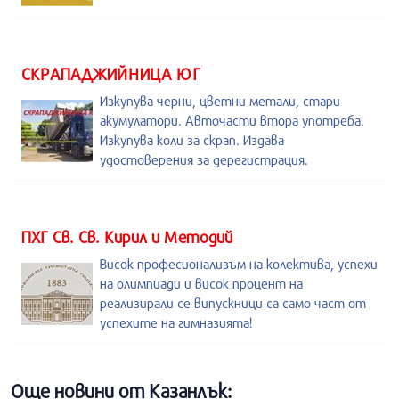
СКРАПАДЖИЙНИЦА ЮГ
Изкупува черни, цветни метали, стари
акумулатори. Авточасти втора употреба.
Изкупува коли за скрап. Издава
удостоверения за дерегистрация.
ПХГ Св. Св. Кирил и Методий
Висок професионализъм на колектива, успехи
на олимпиади и висок процент на
реализирали се випускници са само част от
успехите на гимназията!
Още новини от Казанлък: