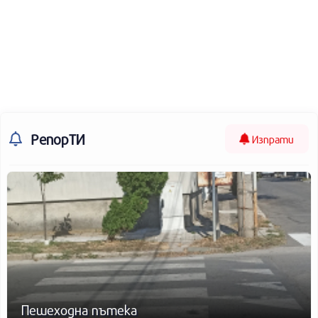
РепорТИ
Изпрати
Пешеходна пътека