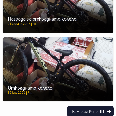
Награда за откраднато колело
01 август 2026 | Ян
Откраднато колело
30 юли 2026 | Ян
Виж още РепорТИ