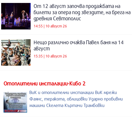
От 12 август започва продажбата на
билети за опера под звездите, на брега на
древния Севтополис
14:55 | 10 август 26
Нещо различно очаква Павел баня на 14
август
15:35 | 10 август 26
Отоплителни инсталации-Кибо 2
ВиК и отоплителни инсталации ВиК мрежи
Фаянс, теракота, облицовки Ударно пробивни
машини Скелета Къртачи Трамбовки