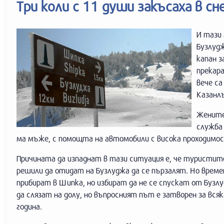
Три коли с 11 души закъсаха в с
И тази 
Бузлудж
капан з
прекара
вече са
Казанлъ
Жените 
служба 
ма мъже, с помощта на автомобили с висока проходимос
Причината да изпаднат в тази ситуация е, че туристите,
решили да отидат на Бузлуджа да се пързалят. Но време
прибират в Шипка, но избират да не се спускат от Бузлу
да слязат на долу, но въпросният път е затворен за вс
година.