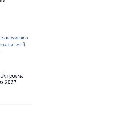
им идеалното
зирани сме в
.
ък приема
ез 2027