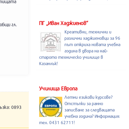
пътищата
ПГ „Иван Хаджиенов”
общи гл.
Креативни, технични и
различни хаджиеновци за 96
път откриха новата учебна
година в двора на най-
старото техническо училище в
Казанлък!
Училища Европа
Летни езикови курсове?
Отстъпки за ранно
ъзка: 0893
записване за следващата
учебна година? Информация:
тел. 0431 62711!