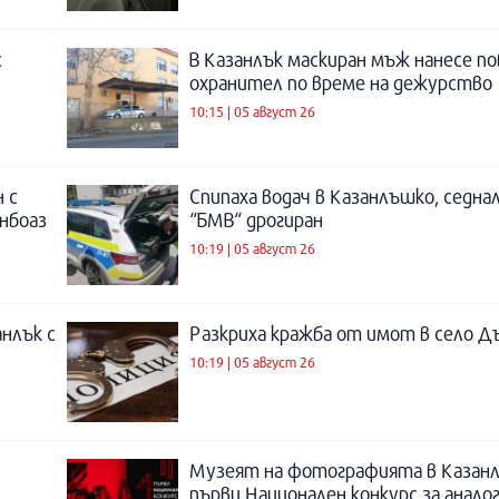
с
В Казанлък маскиран мъж нанесе по
охранител по време на дежурство
10:15 | 05 август 26
 с
Спипаха водач в Казанлъшко, седнал
инбоаз
“БМВ“ дрогиран
10:19 | 05 август 26
нлък с
Разкриха кражба от имот в село Д
10:19 | 05 август 26
Музеят на фотографията в Казанл
първи Национален конкурс за анало