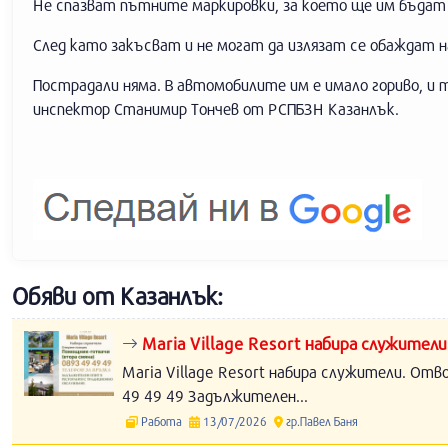
Не спазват пътните маркировки, за което ще им бъдат
След като закъсват и не могат да излязат се обаждат н
Пострадали няма. В автомобилите им е имало гориво, и т
инспектор Станимир Тончев от РСПБЗН Казанлък.
Обяви от Казанлък:
Maria Village Resort набира служители
Maria Village Resort набира служители. Отв
49 49 49 Задължителен...
Работа
13/07/2026
гр.Павел Баня