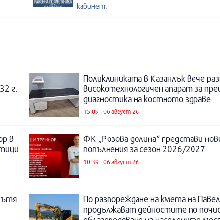
кабинет.
Поликлиниката в Казанлък вече раз
32 г.
високотехнологичен апарат за пре
диагностика на костното здраве
15:09 | 06 август 26
ор в
ФК „Розова долина“ представи нов
отици
попълнения за сезон 2026/2027
10:39 | 06 август 26
пътя
По разпореждане на кмета на Павел
продължават дейностите по почи
облагородяване на населените мес