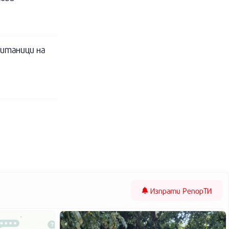
питаници на
Изпрати
РепорТИ