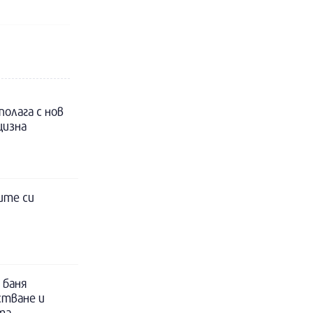
полага с нов
цизна
ите си
 баня
стване и
та