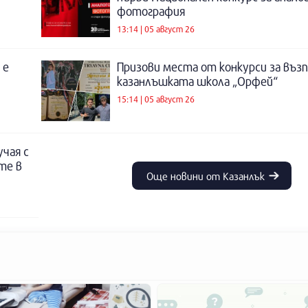
фотография
13:14 | 05 август 26
 е
Призови места от конкурси за въз
казанлъшката школа „Орфей“
15:14 | 05 август 26
учая с
те в
Още новини от Казанлък