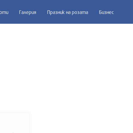
оти
Галерия
Празник на розата
Бизнес