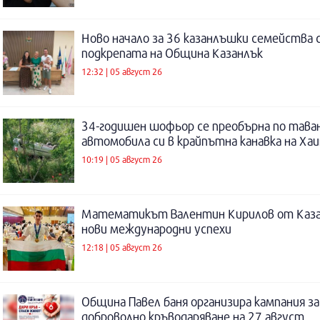
Ново начало за 36 казанлъшки семейства 
подкрепата на Община Казанлък
12:32 | 05 август 26
34-годишен шофьор се преобърна по таван
автомобила си в крайпътна канавка на Ха
10:19 | 05 август 26
Математикът Валентин Кирилов от Каза
нови международни успехи
12:18 | 05 август 26
Община Павел баня организира кампания за
доброволно кръводаряване на 27 август