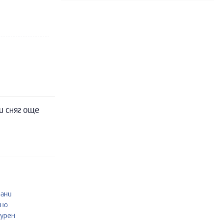
и сняг още
рани
рно
журен