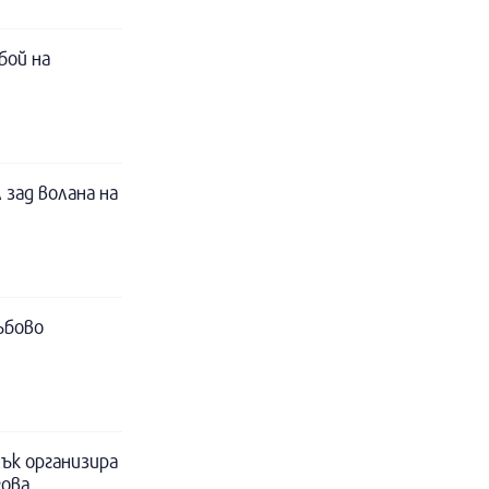
бой на
 зад волана на
ъбово
ък организира
гова