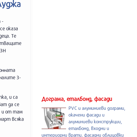
злуджа
 -
се оказа
еца. Те
дстващите
БЗН
йонната
налите 3-
ка, и са
Дограма, еталбонд, фасади
ват да се
PVC и алуминиеви дограми,
а и от там
окачени фасади и
 март всяка
алуминиеви конструкции,
еталбонд, входни и
интериорни врати, фасадни облицовки