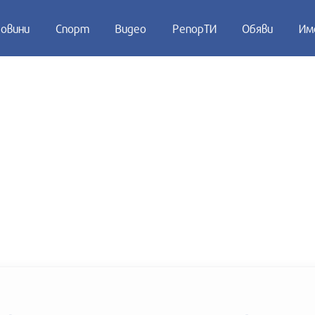
овини
Спорт
Видео
РепорТИ
Обяви
Им