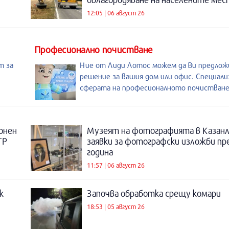
12:05 | 06 август 26
Професионално почистване
т за
Ние от Лиди Лотос можем да Ви предлож
решение за вашия дом или офис. Специали
сферата на професионалното почистване
онен
Музеят на фотографията в Казанл
ТР
заявки за фотографски изложби пр
година
11:57 | 06 август 26
к
Започва обработка срещу комари
18:53 | 05 август 26