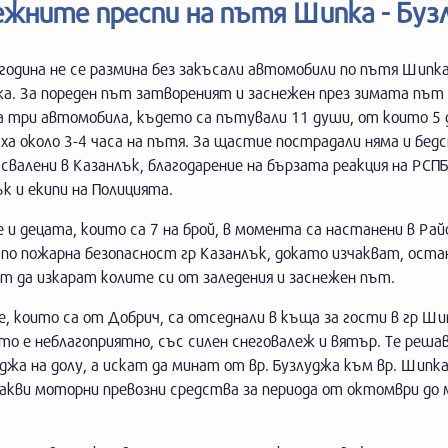
нежните преспи на пътя Шипка - Бу
година не се размина без закъсали автомобили по пътя Шипка
а. За пореден път затвореният и заснежен през зимата път 
а три автомобила, където са пътували 11 души, от които 5 д
ха около 3-4 часа на пътя. За щастие пострадали няма и бе
 свалени в Казанлък, благодарение на бързата реакция на РСП
к и екипи на Полицията.
и децата, които са 7 на брой, в момента са настанени в Ра
по пожарна безопасност гр Казанлък, докато изчакват, оста
т да изкарат колите си от заледения и заснежен път.
 които са от Добрич, са отседнали в къща за гости в гр Шип
то е неблагоприятно, със силен снеговалеж и вятър. Те реша
джа на долу, а искат да минат от вр. Бузлуджа към вр. Шипк
якакви моторни превозни средства за периода от октомври до