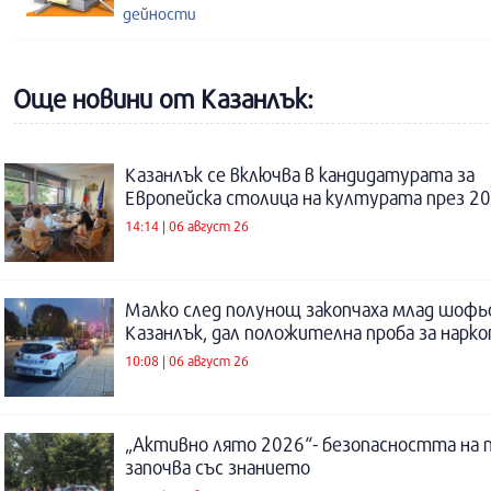
дейности
Още новини от Казанлък:
Казанлък се включва в кандидатурата за
Европейска столица на културата през 20
14:14 | 06 август 26
Малко след полунощ закопчаха млад шофь
Казанлък, дал положителна проба за нарк
10:08 | 06 август 26
„Активно лято 2026“- безопасността на 
започва със знанието