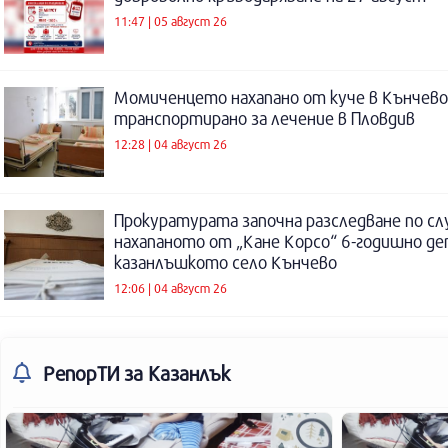
11:47 | 05 август 26
Момиченцето нахапано от куче в Кънчево
транспортирано за лечение в Пловдив
12:28 | 04 август 26
Прокуратурата започна разследване по сл
нахапаното от „Кане Корсо“ 6-годишно де
казанлъшкото село Кънчево
12:06 | 04 август 26
РепорТИ
за Казанлък