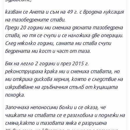
казвам се Анета и съм на 49 г. с вродена луксация
на тазобедрените стави.
Преди 20 години ми смениха дясната тазобедрена
става, но тя се счупи и се наложиха две операции.
След няколко години, самата ми става счупи
бедрената ми кост и част от таза.
Бях на легло 2 години и през 2015 г.
реконструираха крака ми и смениха ставата, но
ми откриха дискова херния, която е следствие на
изкривяване на гръбначния стълб от куцащата
походка.
Започнаха непоносими болки и се оказа, че
чашката на ставата се е разглобила и подлежи на
смяна,както и тазовата ямка е разрушена