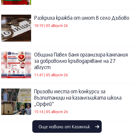
Разкриха кражба от имот в село Дъбово
10:19 | 05 август 26
Община Павел баня организира кампания
за доброволно кръводаряване на 27
август
11:47 | 05 август 26
Призови места от конкурси за
възпитаници на казанлъшката школа
„Орфей“
15:14 | 05 август 26
Още новини от Казанлък