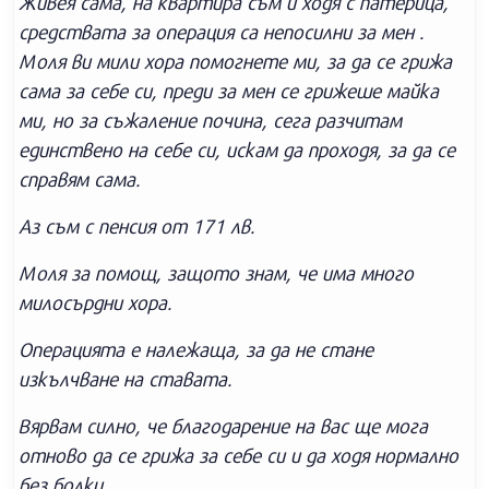
Живея сама, на квартира съм и ходя с патерица,
средствата за операция са непосилни за мен .
Моля ви мили хора помогнете ми, за да се грижа
сама за себе си, преди за мен се грижеше майка
ми, но за съжаление почина, сега разчитам
единствено на себе си, искам да проходя, за да се
справям сама.
Аз съм с пенсия от 171 лв.
Моля за помощ, защото знам, че има много
милосърдни хора.
Операцията е належаща, за да не стане
изкълчване на ставата.
Вярвам силно, че благодарение на вас ще мога
отново да се грижа за себе си и да ходя нормално
без болки.