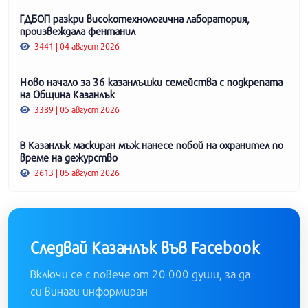
ГДБОП разкри високотехнологична лаборатория,
произвеждала фентанил
3441 | 04 август 2026
Ново начало за 36 казанлъшки семейства с подкрепата
на Община Казанлък
3389 | 05 август 2026
В Казанлък маскиран мъж нанесе побой на охранител по
време на дежурство
2613 | 05 август 2026
Следвай Казанлък във Facebook
Включи се с повече от 20 000 души, за да
си винаги информиран