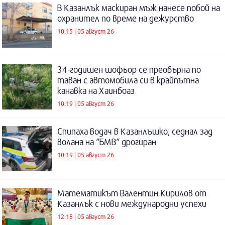
В Казанлък маскиран мъж нанесе побой на
охранител по време на дежурство
10:15 | 05 август 26
34-годишен шофьор се преобърна по
таван с автомобила си в крайпътна
канавка на Хаинбоаз
10:19 | 05 август 26
Спипаха водач в Казанлъшко, седнал зад
волана на “БМВ“ дрогиран
10:19 | 05 август 26
Математикът Валентин Кирилов от
Казанлък с нови международни успехи
12:18 | 05 август 26