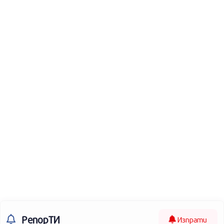
РепорТИ
Изпрати