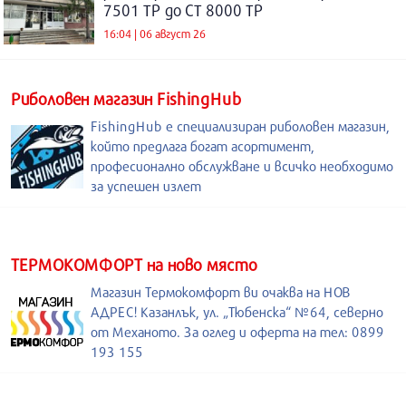
7501 ТР до СТ 8000 ТР
16:04 | 06 август 26
Риболовен магазин FishingHub
FishingHub е специализиран риболовен магазин,
който предлага богат асортимент,
професионално обслужване и всичко необходимо
за успешен излет
ТЕРМОКОМФОРТ на ново място
Магазин Термокомфорт ви очаква на НОВ
АДРЕС! Казанлък, ул. „Тюбенска“ №64, северно
от Механото. За оглед и оферта на тел: 0899
193 155