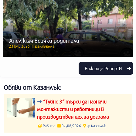
Апел към всички родители
23 юли 2026 | казанлъчанка
Виж още РепорТИ
Обяви от Казанлък:
“Туйнс 3“ търси да назначи
монтажисти и работници в
производствен цех за дограма
Работа
07/08/2026
гр.Казанлък