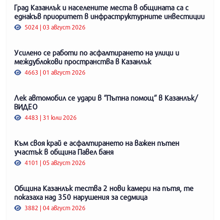
Град Казанлък и населените места в общината са с
еднакъв приоритет в инфраструктурните инвестиции
5024 | 03 август 2026
Усилено се работи по асфалтирането на улици и
междублокови пространства в Казанлък
4663 | 01 август 2026
Лек автомобил се удари в “Пътна помощ“ в Казанлък/
ВИДЕО
4483 | 31 юли 2026
Към своя край е асфалтирането на важен пътен
участък в община Павел баня
4101 | 05 август 2026
Община Казанлък тества 2 нови камери на пътя, те
показаха над 350 нарушения за седмица
3882 | 04 август 2026