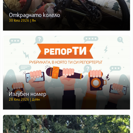
Откраднато колело
30 юли 2026 | Ян
Изгубен номер
28 юли 2026 | Деян