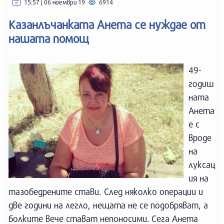
15:57 | 06 ноември 19
6914
Казанлъчанката Анета се нуждае от
нашата помощ
49-
годиш
ната
Анета
е с
вроде
на
луксац
ия на
тазобедрените стави. След няколко операции и
две години на легло, нещата не се подобряват, а
болките вече стават непоносими. Сега Анета