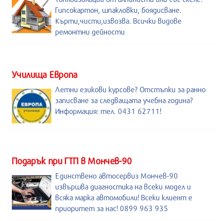
Гипсокартон, шпакловки, боядисване.
Кърти,чисти,извозва. Всички видове
ремонтни дейности
Училища Европа
Летни езикови курсове? Отстъпки за ранно
записване за следващата учебна година?
Информация: тел. 0431 62711!
Подарък при ГТП в Мончев-90
Единствено автосервиз Мончев-90
извършва диагностика на всеки модел и
всяка марка автомобили! Всеки клиент е
приоритет за нас! 0899 963 935