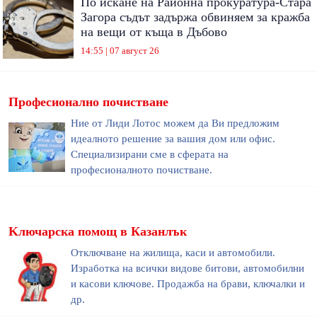
По искане на Районна прокуратура-Стара
Загора съдът задържа обвиняем за кражба
на вещи от къща в Дъбово
14:55 | 07 август 26
Професионално почистване
Ние от Лиди Лотос можем да Ви предложим
идеалното решение за вашия дом или офис.
Специализирани сме в сферата на
професионалното почистване.
Kлючарска помощ в Казанлък
Отключване на жилища, каси и автомобили.
Изработка на всички видове битови, автомобилни
и касови ключове. Продажба на брави, ключалки и
др.