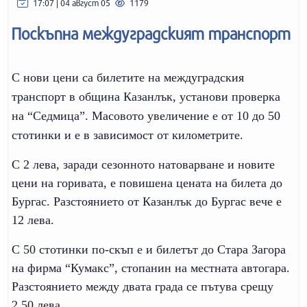
17:07 | 04 август 05
1179
Поскъпна междуградският транспорт
С нови цени са билетите на междуградския
транспорт в община Казанлък, установи проверка
на “Седмица”. Масовото увеличение е от 10 до 50
стотинки и е в зависимост от километрите.
С 2 лева, заради сезонното натоварване и новите
цени на горивата, е повишена цената на билета до
Бургас. Разстоянието от Казанлък до Бургас вече е
12 лева.
С 50 стотинки по-скъп е и билетът до Стара Загора
на фирма “Кумакс”, стопанин на местната автогара.
Разстоянието между двата града се пътува срещу
2,50 лева.