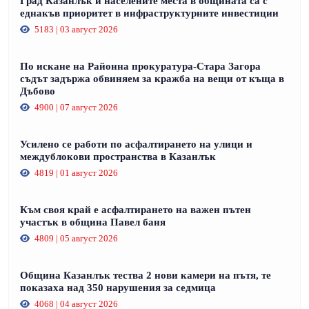
Град Казанлък и населените места в общината са с
еднакъв приоритет в инфраструктурните инвестиции
5183 | 03 август 2026
По искане на Районна прокуратура-Стара Загора
съдът задържа обвиняем за кражба на вещи от къща в
Дъбово
4900 | 07 август 2026
Усилено се работи по асфалтирането на улици и
междублокови пространства в Казанлък
4819 | 01 август 2026
Към своя край е асфалтирането на важен пътен
участък в община Павел баня
4809 | 05 август 2026
Община Казанлък тества 2 нови камери на пътя, те
показаха над 350 нарушения за седмица
4068 | 04 август 2026