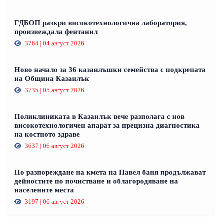
ГДБОП разкри високотехнологична лаборатория,
произвеждала фентанил
3764 | 04 август 2026
Ново начало за 36 казанлъшки семейства с подкрепата
на Община Казанлък
3735 | 05 август 2026
Поликлиниката в Казанлък вече разполага с нов
високотехнологичен апарат за прецизна диагностика
на костното здраве
3637 | 06 август 2026
По разпореждане на кмета на Павел баня продължават
дейностите по почистване и облагородяване на
населените места
3197 | 06 август 2026