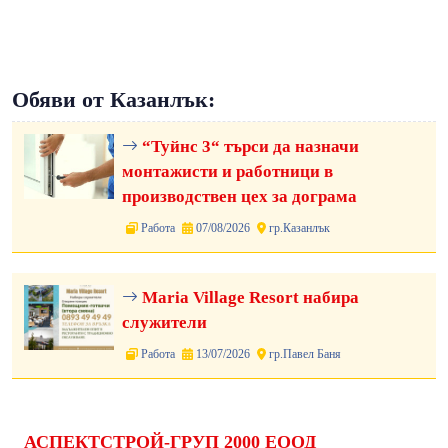
Обяви от Казанлък:
“Туйнс 3“ търси да назначи
монтажисти и работници в
производствен цех за дограма
Работа
07/08/2026
гр.Казанлък
Maria Village Resort набира
служители
Работа
13/07/2026
гр.Павел Баня
АСПЕКТСТРОЙ-ГРУП 2000 ЕООД