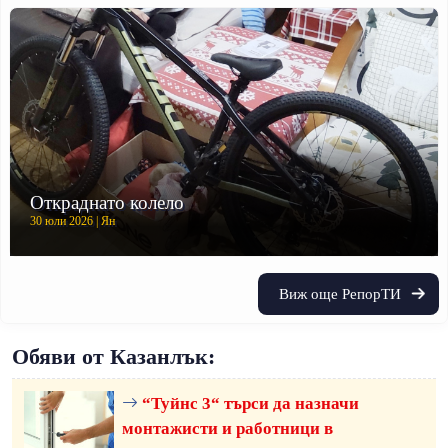
Откраднато колело
30 юли 2026 | Ян
Виж още РепорТИ
Обяви от Казанлък:
“Туйнс 3“ търси да назначи
монтажисти и работници в