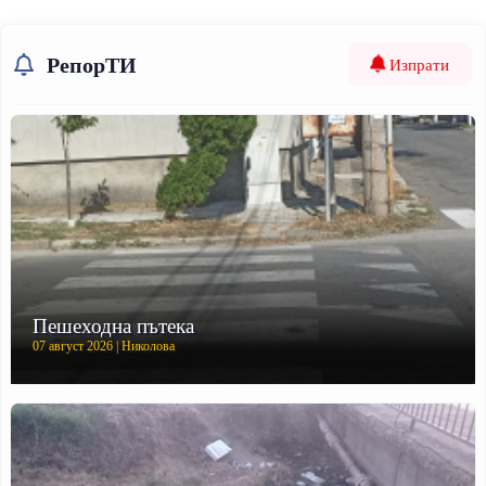
РепорТИ
Изпрати
Пешеходна пътека
07 август 2026 | Николова