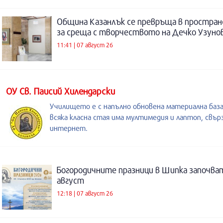
Община Казанлък се превръща в простра
за среща с творчеството на Дечко Узуно
11:41 | 07 август 26
ОУ Св. Паисий Хилендарски
Училището е с напълно обновена материална база
всяка класна стая има мултимедия и лаптоп, свърз
интернет.
Богородичните празници в Шипка започват
август
12:18 | 07 август 26