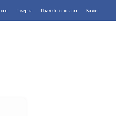
оти
Галерия
Празник на розата
Бизнес