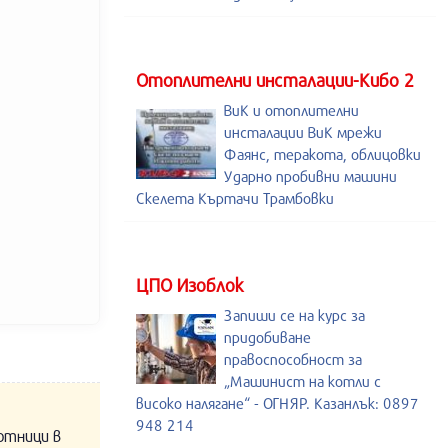
Отоплителни инсталации-Кибо 2
ВиК и отоплителни
инсталации ВиК мрежи
Фаянс, теракота, облицовки
Ударно пробивни машини
Скелета Къртачи Трамбовки
ЦПО Изоблок
Запиши се на курс за
придобиване
правоспособност за
„Машинист на котли с
високо налягане“ - ОГНЯР. Казанлък: 0897
948 214
отници в