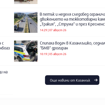
В петък и неделя следобед огранич
движението на тежкотоварни кам
„Тракия“, „Струма“ и през Креснен
14:29 | 07 август 26
 с
Спипаха водач в Казанлъшко, седнал
инбоаз
“БМВ“ дрогиран
10:19 | 05 август 26
и на
Още новини от Казанлък