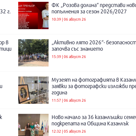
ФК „Розова долина“ представи нов
32 г.
попълнения за сезон 2026/2027
10:39 | 06 август 26
ор в
„Активно лято 2026“- безопаснос
отици
започва със знанието
15:39 | 06 август 26
Музеят на фотографията в Казанл
и
заявки за фотографски изложби пр
година
11:57 | 06 август 26
к
Ново начало за 36 казанлъшки семе
подкрепата на Община Казанлък
12:32 | 05 август 26