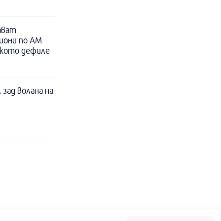
ават
иони по АМ
ското дефиле
 зад волана на