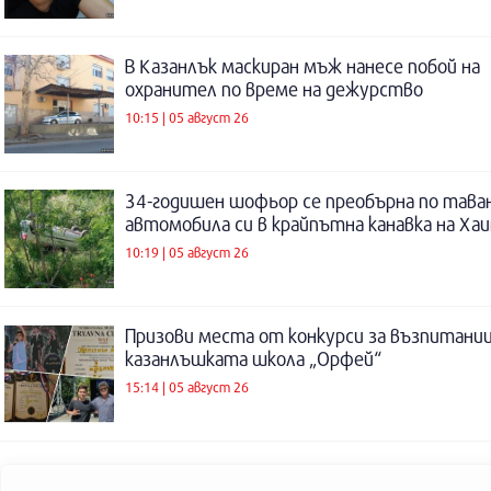
В Казанлък маскиран мъж нанесе побой на
охранител по време на дежурство
10:15 | 05 август 26
34-годишен шофьор се преобърна по таван
автомобила си в крайпътна канавка на Ха
10:19 | 05 август 26
Призови места от конкурси за възпитаниц
казанлъшката школа „Орфей“
15:14 | 05 август 26