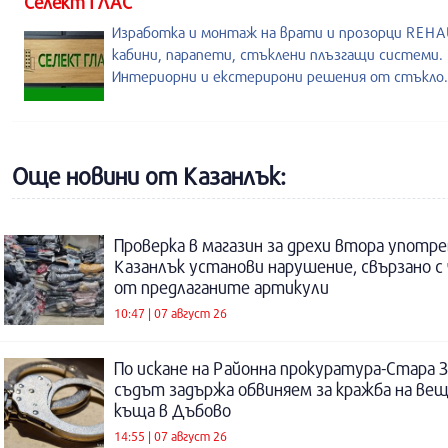
Селект ГЛАС
Изработка и монтаж на врати и прозорци REHA
кабини, парапети, стъклени плъзгащи системи.
Интериорни и екстерирони решения от стъкло.
Още новини от Казанлък:
Проверка в магазин за дрехи втора употре
Казанлък установи нарушение, свързано с
от предлаганите артикули
10:47 | 07 август 26
По искане на Районна прокуратура-Стара 
съдът задържа обвиняем за кражба на ве
къща в Дъбово
14:55 | 07 август 26