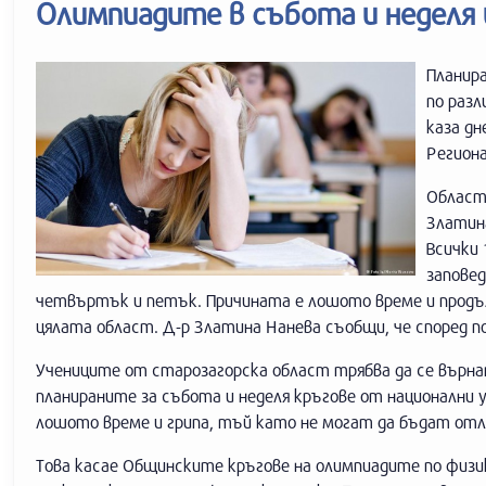
Олимпиадите в събота и неделя 
Планира
по раз
каза дн
Региона
Областн
Златин
Всички
заповед
четвъртък и петък. Причината е лошото време и продъ
цялата област. Д-р Златина Нанева съобщи, че според п
Учениците от старозагорска област трябва да се върнат 
планираните за събота и неделя кръгове от национални 
лошото време и грипа, тъй като не могат да бъдат отл
Това касае Общинските кръгове на олимпиадите по физик