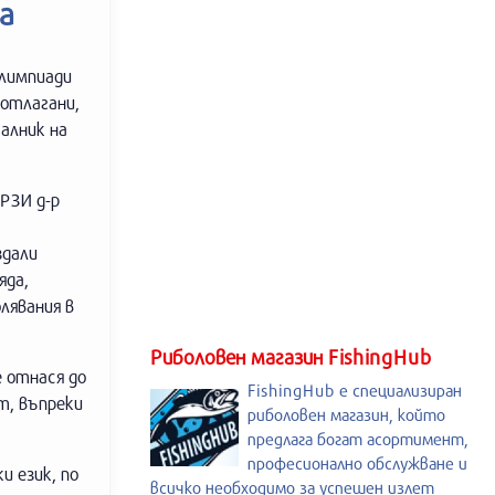
а
олимпиади
 отлагани,
алник на
РЗИ д-р
здали
яда,
лявания в
Риболовен магазин FishingHub
е отнася до
FishingHub е специализиран
т, въпреки
риболовен магазин, който
предлага богат асортимент,
професионално обслужване и
и език, по
всичко необходимо за успешен излет