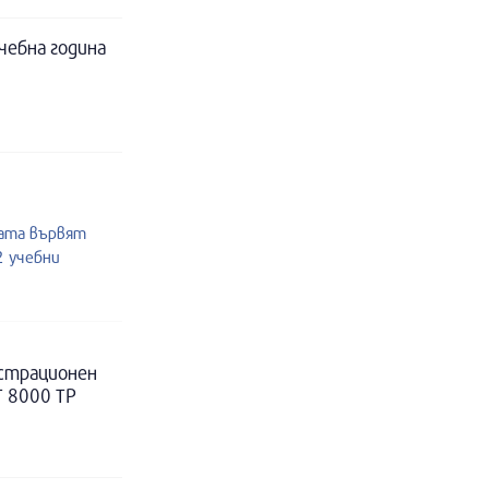
чебна година
жата вървят
2 учебни
истрационен
Т 8000 ТР