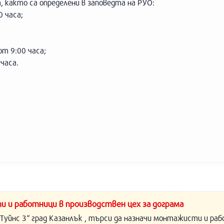
т, както са определени в заповедта на РУО:
0 часа;
т 9:00 часа;
 часа.
и и работници в производствен цех за дограма
Туйнс 3“ град Казанлък , търси да назначи монтажисти и раб