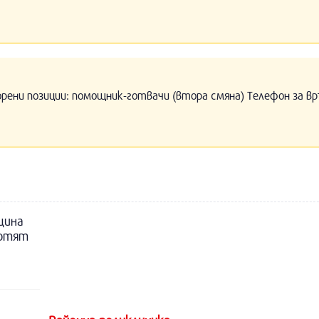
орени позиции: помощник-готвачи (втора смяна) Телефон за вр
щина
ботят