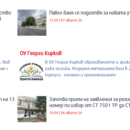
нство
Павел баня се подготвя за новата у
в
15:59 | 07 август 26
ОУ Георги Кирков
. Във
В ОУ Георги Кирков образованието и гри
ан с
ръка за ръка. Модерна материална база в 
корпуса - начален и прогимназиален.
 на 13
Започва прием на заявления за рег
номер по избор от СТ 7501 ТР до С
16:04 | 06 август 26