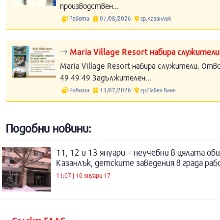
производствен...
Работа
07/08/2026
гр.Казанлък
Maria Village Resort набира служители
Maria Village Resort набира служители. Отв
49 49 49 Задължителен...
Работа
13/07/2026
гр.Павел Баня
Подобни новини:
11, 12 и 13 януари – неучебни в цялата об
Казанлък, детските заведения в града ра
11:07 | 10 януари 17