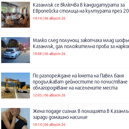
Казанлък се включва в кандидатурата за
Европейска столица на културата през 20
14:14 | 06 август 26
Малко след полунощ закопчаха млад шофь
Казанлък, дал положителна проба за нарк
10:08 | 06 август 26
По разпореждане на кмета на Павел баня
продължават дейностите по почистване 
облагородяване на населените места
12:05 | 06 август 26
Жена подаде сигнал в полицията в Казанлъ
заради домашно насилие
10:14 | 06 август 26