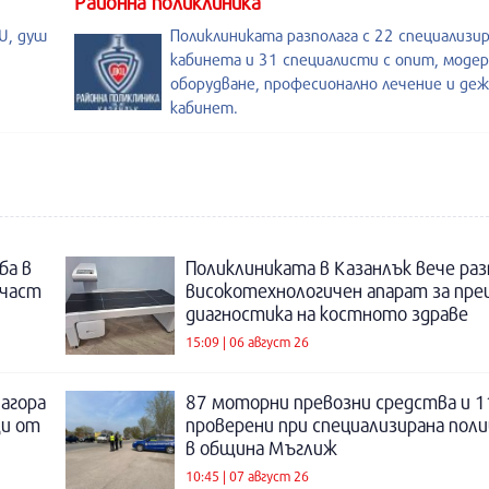
Районна поликлиника
U, душ
Поликлиниката разполага с 22 специализи
кабинета и 31 специалисти с опит, моде
оборудване, професионално лечение и де
кабинет.
ба в
Поликлиниката в Казанлък вече раз
 част
високотехнологичен апарат за пре
диагностика на костното здраве
15:09 | 06 август 26
Загора
87 моторни превозни средства и 1
щи от
проверени при специализирана поли
в община Мъглиж
10:45 | 07 август 26