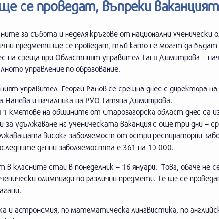
ще се проведат, въпреки ваканцият
ните за събота и неделя кръгове от национални ученически 
лични предмети ще се проведат, тъй като не могат да бъдат
ес на среща при Областният управител Таня Димитрова – нач
лното управление по образование.
ият управител Георги Ранов се срещна днес с директора на 
а Нанева и началника на РУО Татяна Димитрова.
 11 кметове на общините от Старозагорска област днес са и
и за удължаване на ученическата ваканция с още три дни – ср
лжаващата висока заболяемост от остри респираторни забо
оследните данни заболяемостта е 361 на 10 000.
в класните стаи в понеделник – 16 януари. Това, обаче не с
ученически олимпиади по различни предмети. Те ще се проведа
агани.
а и астрономия, по математическа лингвистика, по английск