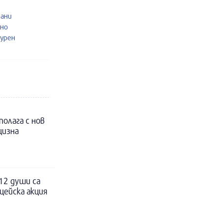
рани
рно
журен
полага с нов
цизна
12 души са
цейска акция