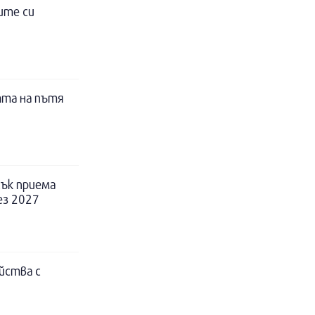
ите си
тта на пътя
ък приема
ез 2027
йства с