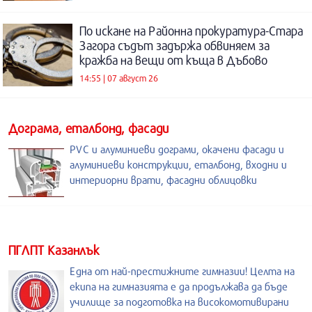
По искане на Районна прокуратура-Стара
Загора съдът задържа обвиняем за
кражба на вещи от къща в Дъбово
14:55 | 07 август 26
Дограма, еталбонд, фасади
PVC и алуминиеви дограми, окачени фасади и
алуминиеви конструкции, еталбонд, входни и
интериорни врати, фасадни облицовки
ПГЛПТ Казанлък
Една от най-престижните гимназии! Целта на
екипа на гимназията е да продължава да бъде
училище за подготовка на високомотивирани