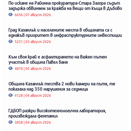
По искане на Районна прокуратура-Стара Загора съдът
задържа обвиняем за кражба на вещи от къща в Дъбово
6636 | 07 август 2026
Град Казанлък и населените места в общината са с
еднакъв приоритет в инфраструктурните инвестиции
5231 | 03 август 2026
Към своя край е асфалтирането на важен пътен
участък в община Павел баня
4870 | 05 август 2026
Община Казанлък тества 2 нови камери на пътя, те
показаха над 350 нарушения за седмица
4128 | 04 август 2026
ГДБОП разкри високотехнологична лаборатория,
произвеждала фентанил
3858 | 04 август 2026