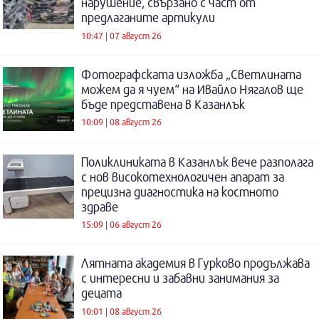
нарушение, свързано с част от
предлаганите артикули
10:47 | 07 август 26
Фотографската изложба „Светлината
можем да я чуем“ на Ивайло Нягалов ще
бъде представена в Казанлък
10:09 | 08 август 26
Поликлиниката в Казанлък вече разполага
с нов високотехнологичен апарат за
прецизна диагностика на костното
здраве
15:09 | 06 август 26
Лятната академия в Гурково продължава
с интересни и забавни занимания за
децата
10:01 | 08 август 26