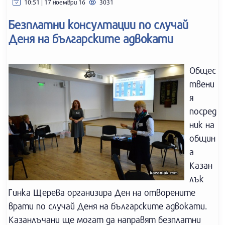
10:51 | 17 ноември 16
3031
Безплатни консултации по случай
Деня на българските адвокати
Общес
твени
я
посред
ник на
общин
а
Казан
лък
Гинка Щерева организира Ден на отворените
врати по случай Деня на българските адвокати.
Казанлъчани ще могат да направят безплатни