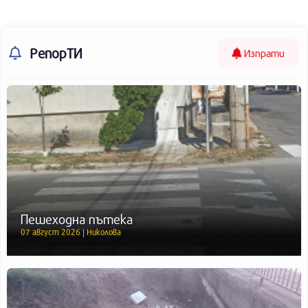
РепорТИ
Изпрати
Пешеходна пътека
07 август 2026 | Николова