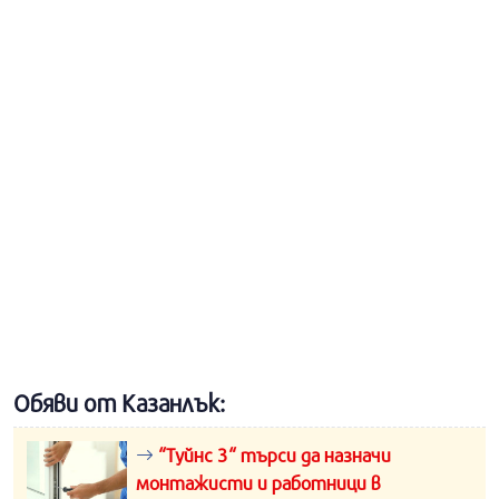
Обяви от Казанлък:
“Туйнс 3“ търси да назначи
монтажисти и работници в