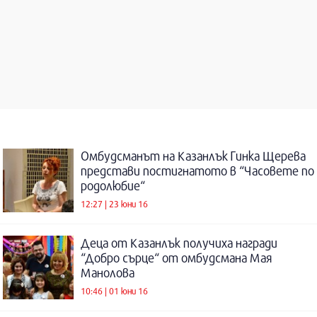
Омбудсманът на Казанлък Гинка Щерева
представи постигнатото в “Часовете по
родолюбие“
12:27 | 23 юни 16
Деца от Казанлък получиха награди
“Добро сърце“ от омбудсмана Мая
Манолова
10:46 | 01 юни 16