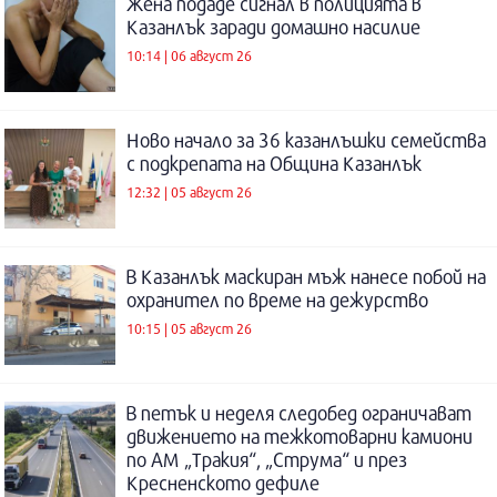
Жена подаде сигнал в полицията в
Казанлък заради домашно насилие
10:14 | 06 август 26
Ново начало за 36 казанлъшки семейства
с подкрепата на Община Казанлък
12:32 | 05 август 26
В Казанлък маскиран мъж нанесе побой на
охранител по време на дежурство
10:15 | 05 август 26
В петък и неделя следобед ограничават
движението на тежкотоварни камиони
по АМ „Тракия“, „Струма“ и през
Кресненското дефиле