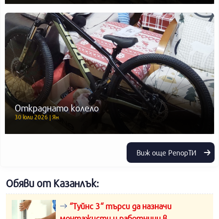
Откраднато колело
30 юли 2026 | Ян
Виж още РепорТИ
Обяви от Казанлък:
“Туйнс 3“ търси да назначи
монтажисти и работници в