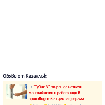
Обяви от Казанлък:
“Туйнс 3“ търси да назначи
монтажисти и работници в
производствен цех за дограма