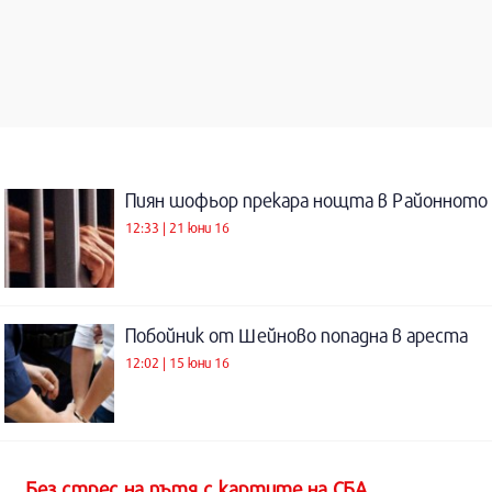
Пиян шофьор прекара нощта в Районното
12:33 | 21 юни 16
Побойник от Шейново попадна в ареста
12:02 | 15 юни 16
Без стрес на пътя с картите на СБА