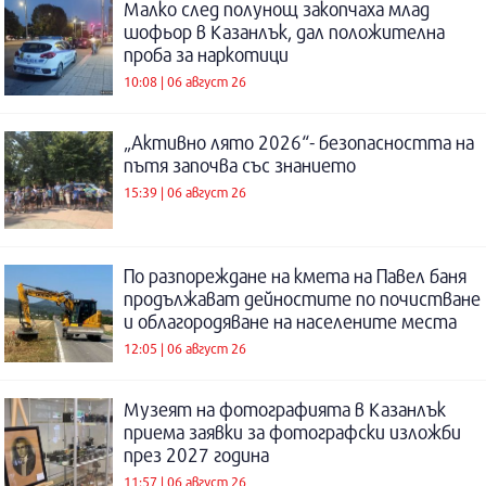
Малко след полунощ закопчаха млад
шофьор в Казанлък, дал положителна
проба за наркотици
10:08 | 06 август 26
„Активно лято 2026“- безопасността на
пътя започва със знанието
15:39 | 06 август 26
По разпореждане на кмета на Павел баня
продължават дейностите по почистване
и облагородяване на населените места
12:05 | 06 август 26
Музеят на фотографията в Казанлък
приема заявки за фотографски изложби
през 2027 година
11:57 | 06 август 26