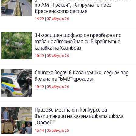
по АМ „Тракия“, „Струма“ и през
Кресненското дефиле
14:29 | 07 август 26
34-годишен шофьор се преобърна по
таван с автомобила си в крайпътна
канавка на Хаинбоаз
10:19 | 05 август 26
Спипаха водач в Казанлъшко, седнал зад
волана на “БМВ“ дрогиран
10:19 | 05 август 26
Призови места от конкурси за
възпитаници на казанлъшката школа
„Орфей“
15:14 | 05 август 26