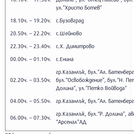
ул.”Христо Ботев”
18.10ч. – 19.20ч.
с.Бузовград
20.50ч. – 22.20ч.
с.Шейново
22.30ч. – 23.40ч.
с.Х. Димитрово
00.00ч. – 01.10ч.
с.Енина
гр.Казанлък, бул.”Ал. Батенбер
02.20ч. – 03.50ч.
бул.“Освобождение”, бул.“Н. Пе
Долина”, ул.”Петко Войвода”
04.00ч. – 05.50ч.
гр.Казанлък, бул.”Ал. Батенбер
гр.Казанлък, бул.“Р. Долина”, а
06.00ч. – 07.30ч.
“Арсенал”АД