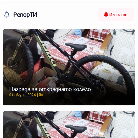
РепорТИ
Изпрати
Награда за откраднато колело
01 август 2026 | Ян