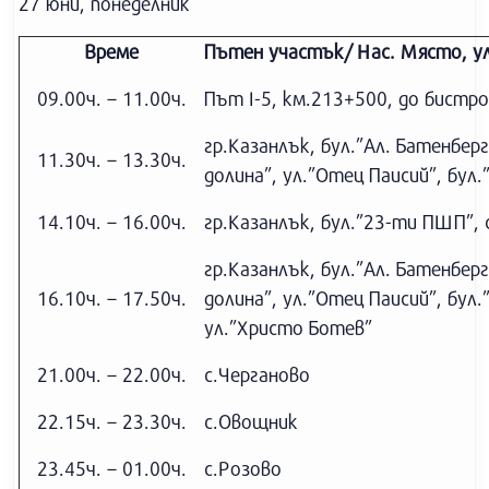
27 юни, понеделник
Време
Пътен участък/ Нас. Място, у
09.00ч. – 11.00ч.
Път І-5, км.213+500, до бистр
гр.Казанлък, бул.”Ал. Батенберг
11.30ч. – 13.30ч.
долина”, ул.”Отец Паисий”, бул
14.10ч. – 16.00ч.
гр.Казанлък, бул.”23-ти ПШП”, 
гр.Казанлък, бул.”Ал. Батенберг
16.10ч. – 17.50ч.
долина”, ул.”Отец Паисий”, бул
ул.”Христо Ботев”
21.00ч. – 22.00ч.
с.Черганово
22.15ч. – 23.30ч.
с.Овощник
23.45ч. – 01.00ч.
с.Розово