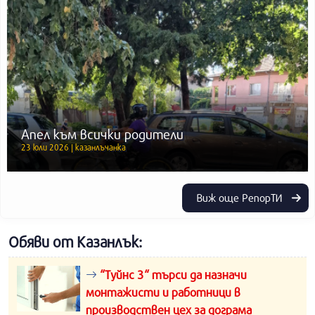
Апел към всички родители
23 юли 2026 | казанлъчанка
Виж още РепорТИ
Обяви от Казанлък:
“Туйнс 3“ търси да назначи
монтажисти и работници в
производствен цех за дограма