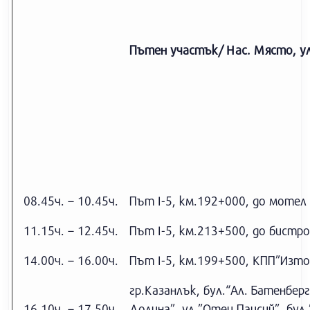
Пътен участък/ Нас. Място, у
08.45ч. – 10.45ч.
Път І-5, км.192+000, до мотел 
11.15ч. – 12.45ч.
Път І-5, км.213+500, до бистр
14.00ч. – 16.00ч.
Път І-5, км.199+500, КПП”Изто
гр.Казанлък, бул.“Ал. Батенберг
16.10ч. – 17.50ч.
Долина”, ул.”Отец Паисий”, бул