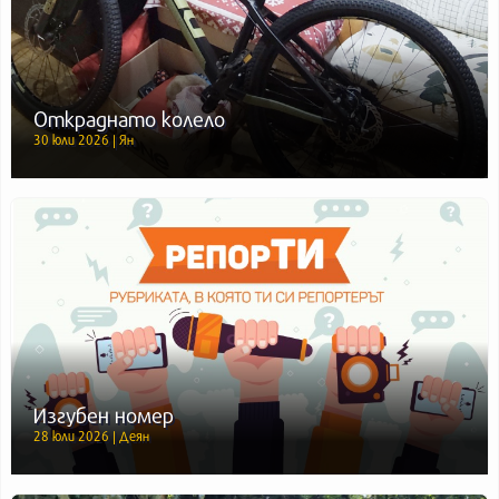
Откраднато колело
30 юли 2026 | Ян
Изгубен номер
28 юли 2026 | Деян