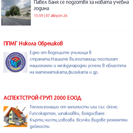
Павел баня се подготвя за новата учебна
година
15:59 | 07 август 26
ППМГ Никола Обрешков
Едно от водещите училища в
страната.Нашите възпитаници постигат
национални и международни успехи в областта
на математиката,физиката и др.
АСПЕКТСТРОЙ-ГРУП 2000 ЕООД
Топлоизолации от алпинисти или със скеле.
Гипсокартон, шпакловки, боядисване.
Кърти,чисти,извозва. Всички видове ремонтни
дейности