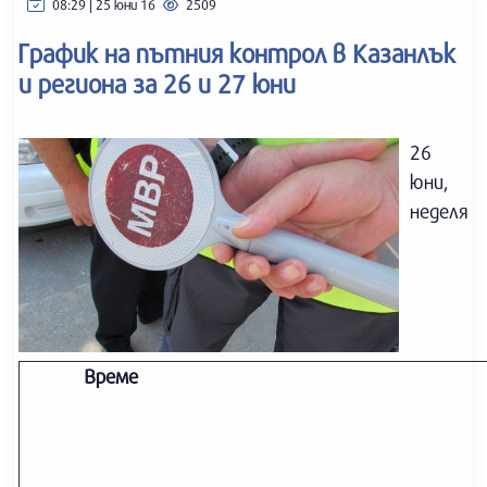
08:29 | 25 юни 16
2509
График на пътния контрол в Казанлък
и региона за 26 и 27 юни
26
юни,
неделя
Време