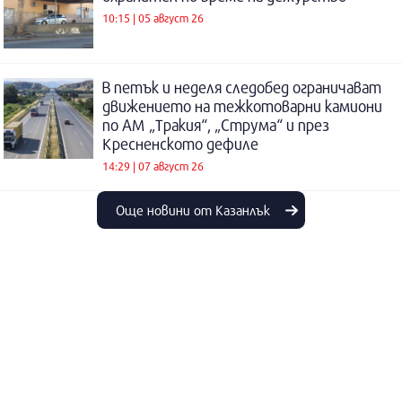
10:15 | 05 август 26
В петък и неделя следобед ограничават
движението на тежкотоварни камиони
по АМ „Тракия“, „Струма“ и през
Кресненското дефиле
14:29 | 07 август 26
Още новини от Казанлък