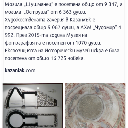
Могила „Шушманец“ е посетена общо от 9 347, а
могила „Оструша“ от 6 363 души.
Художествената галерия в Казанлък е
посрещнала общо 9 067 души, а ЛХМ „Чудомир“ 4
992. През 2015-та година Музея на
фотографията е посетен от 1070 души.
Експозицията на Исторически музей искра е била
посетена от общо 16 725 човека.
kazanlak.
com