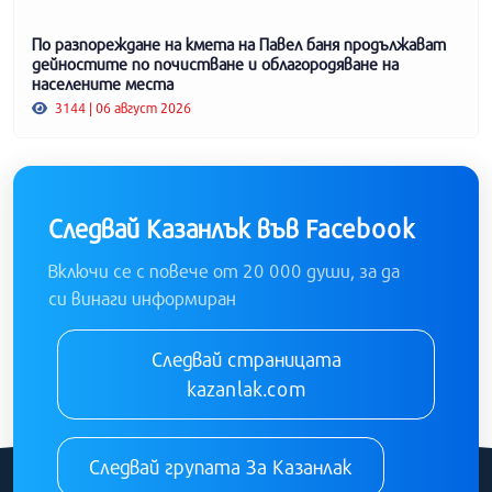
По разпореждане на кмета на Павел баня продължават
дейностите по почистване и облагородяване на
населените места
3144 | 06 август 2026
Следвай Казанлък във Facebook
Включи се с повече от 20 000 души, за да
си винаги информиран
Следвай страницата
kazanlak.com
Следвай групата За Казанлак