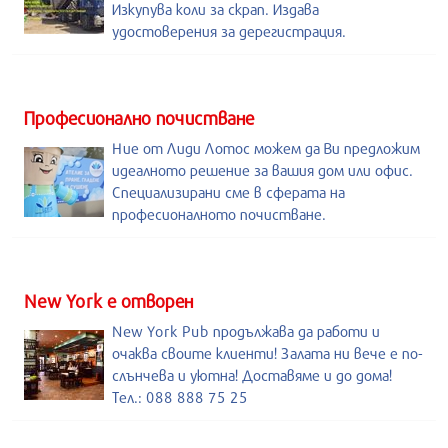
Изкупува коли за скрап. Издава
удостоверения за дерегистрация.
Професионално почистване
Ние от Лиди Лотос можем да Ви предложим
идеалното решение за вашия дом или офис.
Специализирани сме в сферата на
професионалното почистване.
New York е отворен
New York Pub продължава да работи и
очаква своите клиенти! Залата ни вече е по-
слънчева и уютна! Доставяме и до дома!
Тел.: 088 888 75 25