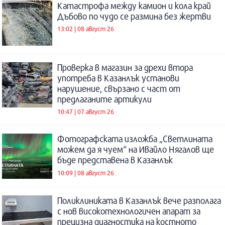
Катастрофа между камион и кола край
Дъбово по чудо се размина без жертви
13:02 | 08 август 26
Проверка в магазин за дрехи втора
употреба в Казанлък установи
нарушение, свързано с част от
предлаганите артикули
10:47 | 07 август 26
Фотографската изложба „Светлината
можем да я чуем“ на Ивайло Нягалов ще
бъде представена в Казанлък
10:09 | 08 август 26
Поликлиниката в Казанлък вече разполага
с нов високотехнологичен апарат за
прецизна диагностика на костното