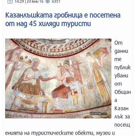
14:29 | 24 юни 16
6351
Казанлъшката гробница е посетена
от над 45 хиляди туристи
От
данни
те
публик
увани
от
Общин
а
Казан
лък за
посещ
енията на туристическите обекти, музеи и