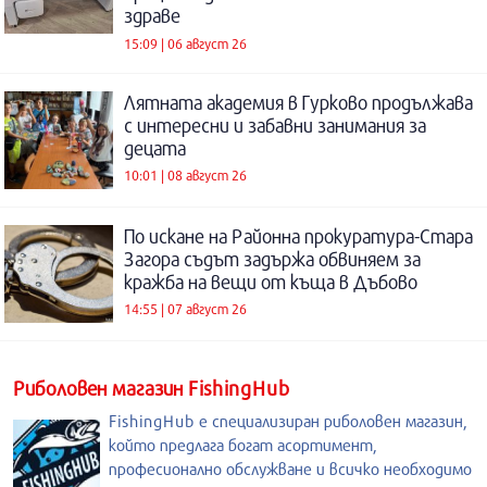
здраве
15:09 | 06 август 26
Лятната академия в Гурково продължава
с интересни и забавни занимания за
децата
10:01 | 08 август 26
По искане на Районна прокуратура-Стара
Загора съдът задържа обвиняем за
кражба на вещи от къща в Дъбово
14:55 | 07 август 26
Риболовен магазин FishingHub
FishingHub е специализиран риболовен магазин,
който предлага богат асортимент,
професионално обслужване и всичко необходимо