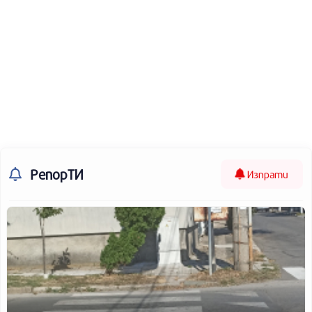
РепорТИ
Изпрати