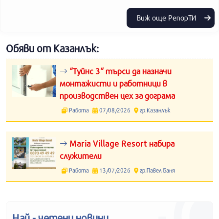
Виж още РепорТИ
Обяви от Казанлък:
“Туйнс 3“ търси да назначи
монтажисти и работници в
производствен цех за дограма
Работа
07/08/2026
гр.Казанлък
Maria Village Resort набира
служители
Работа
13/07/2026
гр.Павел Баня
Най - четени новини