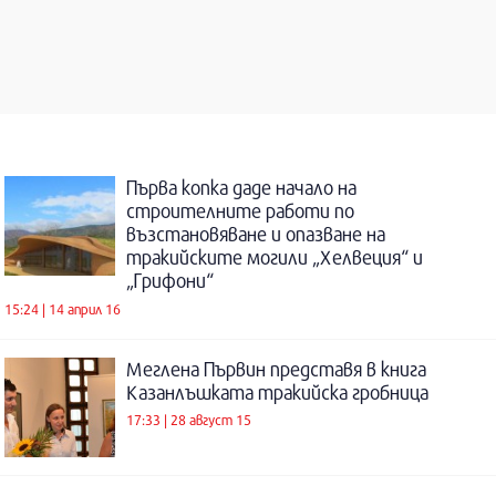
Първа копка даде начало на
строителните работи по
възстановяване и опазване на
тракийските могили „Хелвеция“ и
„Грифони“
15:24 | 14 април 16
Меглена Първин представя в книга
Казанлъшката тракийска гробница
17:33 | 28 август 15