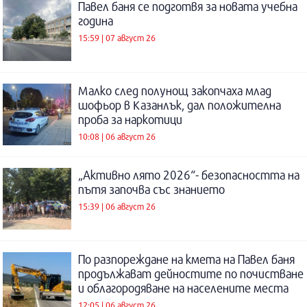
Павел баня се подготвя за новата учебна
година
15:59 | 07 август 26
Малко след полунощ закопчаха млад
шофьор в Казанлък, дал положителна
проба за наркотици
10:08 | 06 август 26
„Активно лято 2026“- безопасността на
пътя започва със знанието
15:39 | 06 август 26
По разпореждане на кмета на Павел баня
продължават дейностите по почистване
и облагородяване на населените места
12:05 | 06 август 26