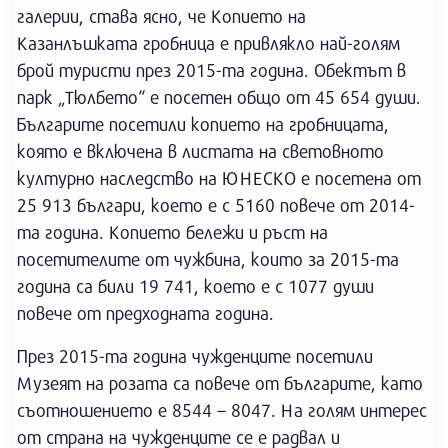
галерии, става ясно, че Копието на
Казанлъшката гробница е привлякло най-голям
брой туристи през 2015-та година. Обектът в
парк „Тюлбето“ е посетен общо от 45 654 души.
Българите посетили копието на гробницата,
която е включена в листата на световното
културно наследство на ЮНЕСКО е посетена от
25 913 българи, което е с 5160 повече от 2014-
та година. Копието бележи и ръст на
посетителите от чужбина, които за 2015-та
година са били 19 741, което е с 1077 души
повече от предходната година.
През 2015-та година чужденците посетили
Музеят на розата са повече от българите, като
съотношението е 8544 – 8047. На голям интерес
от страна на чужденците се е радвал и