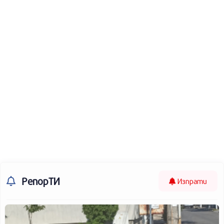
РепорТИ
Изпрати