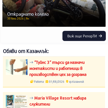
Откраднато колело
30 юли 2026 | Ян
Виж още РепорТИ
Обяви от Казанлък:
“Туйнс 3“ търси да назначи
монтажисти и работници в
производствен цех за дограма
Работа
07/08/2026
гр.Казанлък
Maria Village Resort набира
служители