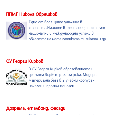
ППМГ Никола Обрешков
Едно от водещите училища в
страната.Нашите възпитаници постигат
национални и международни успехи в
областта на математиката,физиката и др.
ОУ Георги Кирков
В ОУ Георги Кирков образованието и
грижата вървят ръка за ръка. Модерна
материална база в 2 учебни корпуса -
начален и прогимназиален.
Дограма, еталбонд, фасади