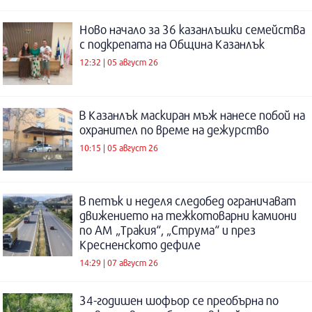
Ново начало за 36 казанлъшки семейства
с подкрепата на Община Казанлък
12:32 | 05 август 26
В Казанлък маскиран мъж нанесе побой на
охранител по време на дежурство
10:15 | 05 август 26
В петък и неделя следобед ограничават
движението на тежкотоварни камиони
по АМ „Тракия“, „Струма“ и през
Кресненското дефиле
14:29 | 07 август 26
34-годишен шофьор се преобърна по