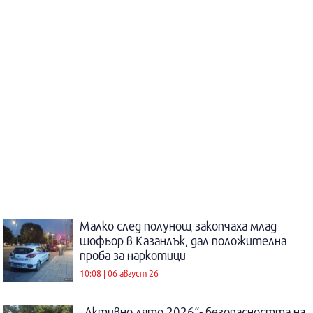
Малко след полунощ закопчаха млад
шофьор в Казанлък, дал положителна
проба за наркотици
10:08 | 06 август 26
„Активно лято 2026“- безопасността на