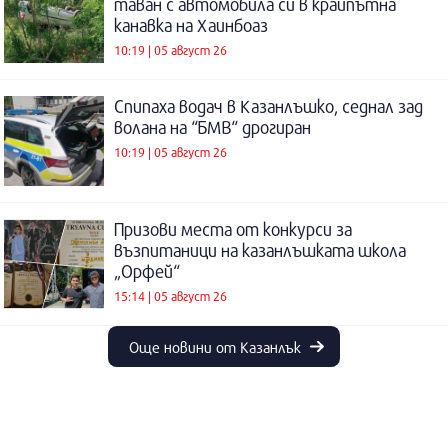
таван с автомобила си в крайпътна
канавка на Хаинбоаз
10:19 | 05 август 26
Спипаха водач в Казанлъшко, седнал зад
волана на “БМВ“ дрогиран
10:19 | 05 август 26
Призови места от конкурси за
възпитаници на казанлъшката школа
„Орфей“
15:14 | 05 август 26
Още новини от Казанлък