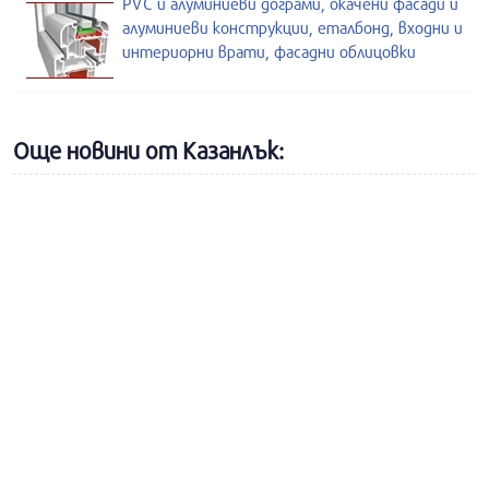
PVC и алуминиеви дограми, окачени фасади и
алуминиеви конструкции, еталбонд, входни и
интериорни врати, фасадни облицовки
Още новини от Казанлък: