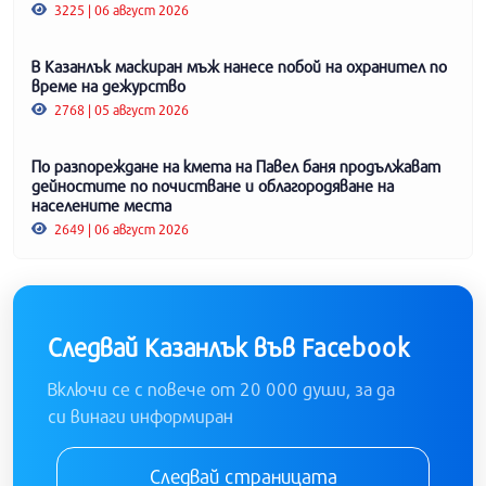
3225 | 06 август 2026
В Казанлък маскиран мъж нанесе побой на охранител по
време на дежурство
2768 | 05 август 2026
По разпореждане на кмета на Павел баня продължават
дейностите по почистване и облагородяване на
населените места
2649 | 06 август 2026
Следвай Казанлък във Facebook
Включи се с повече от 20 000 души, за да
си винаги информиран
Следвай страницата