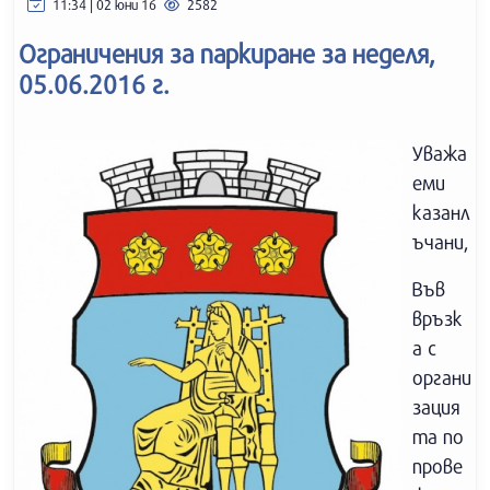
11:34 | 02 юни 16
2582
Ограничения за паркиране за неделя,
05.06.2016 г.
Уважа
еми
казанл
ъчани,
Във
връзк
а с
органи
зация
та по
прове