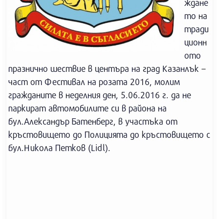
ждане
то на
тради
ционн
ото
празнично шествие в центъра на град Казанлък –
част от Фестивал на розата 2016, молим
гражданите в неделния ден, 5.06.2016 г. да не
паркират автомобилите си в района на
бул.Александър Батенберг, в участъка от
кръстовището до Полицията до кръстовището с
бул.Никола Петков (Lidl).