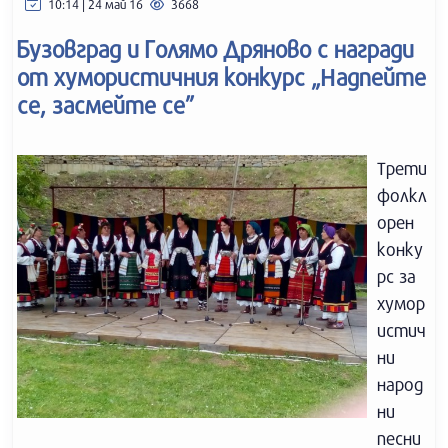
10:14 | 24 май 16
3668
Бузовград и Голямо Дряново с награди
от хумористичния конкурс „Надпейте
се, засмейте се”
Трети
фолкл
орен
конку
рс за
хумор
истич
ни
народ
ни
песни