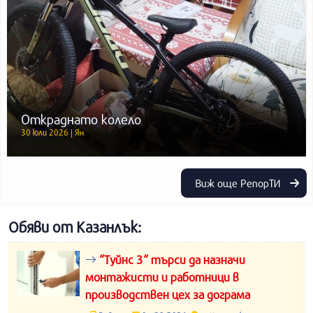
Откраднато колело
30 юли 2026 | Ян
Виж още РепорТИ
Обяви от Казанлък:
“Туйнс 3“ търси да назначи
монтажисти и работници в
производствен цех за дограма