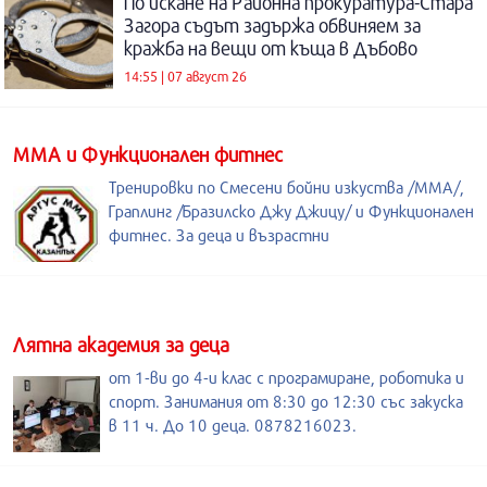
По искане на Районна прокуратура-Стара
Загора съдът задържа обвиняем за
кражба на вещи от къща в Дъбово
14:55 | 07 август 26
ММА и Функционален фитнес
Тренировки по Смесени бойни изкуства /MMA/,
Граплинг /Бразилско Джу Джицу/ и Функционален
фитнес. За деца и възрастни
Лятна академия за деца
от 1-ви до 4-и клас с програмиране, роботика и
спорт. Занимания от 8:30 до 12:30 със закуска
в 11 ч. До 10 деца. 0878216023.