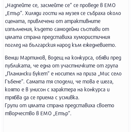
„Надпейте се, засмейте се” се проведе в ЕМО
„Етър”. Хиляди гости на музея се събраха около
сцената, привлечени от атрактивните
изпълнения, където самодейни състави от
цялата страна представиха хумористичния
поглед на българския народ към ежедневието.
Венци Мартинов, водещ на конкурса, обяви пред
публиката, че една от участничките от група
„Планински букет” е носител на приза „Мис село
Гъбене”. Самата тя сподели, че това е шега,
която е в унисон с характера на конкурса и
трябва да се приема с усмивка.
Групи от цялата страна представиха своето
творчество в ЕМО „Етър”.