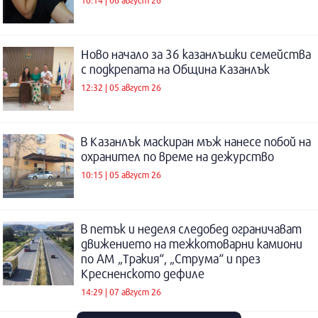
Ново начало за 36 казанлъшки семейства
с подкрепата на Община Казанлък
12:32 | 05 август 26
В Казанлък маскиран мъж нанесе побой на
охранител по време на дежурство
10:15 | 05 август 26
В петък и неделя следобед ограничават
движението на тежкотоварни камиони
по АМ „Тракия“, „Струма“ и през
Кресненското дефиле
14:29 | 07 август 26