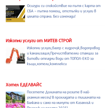
Осигури си спокойствие на пътя с карта от
СБА – пътна помощ, отстъпки и услуги в
цялата страна. Без изненади!
Изкопни услуги от МИТЕВ СТРОЙ
Изкопни услуги,багер с хидрочук,водопровод
и канализация,Пречиствателни станции за
битови отпадни води от ТОПОЛ-ЕКО за
къщи,хотели,комплекси
Хотел ЕДЕЛВАЙС
Посетете Долината на розите в най-
уханния месец! В прохладата и тишината на
Балкана и само на минути от Казанлък и
Празник на розата 2025!