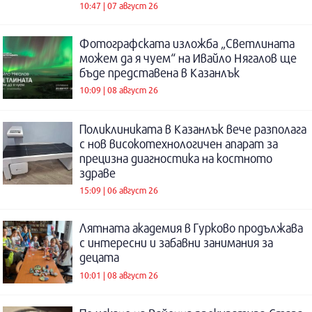
10:47 | 07 август 26
Фотографската изложба „Светлината
можем да я чуем“ на Ивайло Нягалов ще
бъде представена в Казанлък
10:09 | 08 август 26
Поликлиниката в Казанлък вече разполага
с нов високотехнологичен апарат за
прецизна диагностика на костното
здраве
15:09 | 06 август 26
Лятната академия в Гурково продължава
с интересни и забавни занимания за
децата
10:01 | 08 август 26