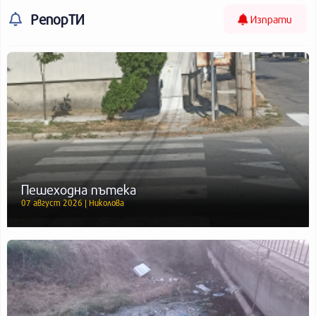
РепорТИ
Изпрати
Пешеходна пътека
07 август 2026 | Николова