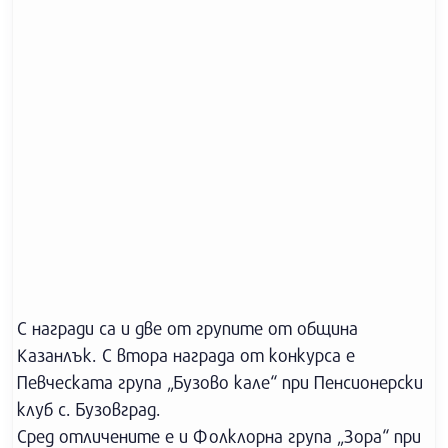
С награди са и две от групите от община
Казанлък. С втора награда от конкурса е
Певческата група „Бузово кале“ при Пенсионерски
клуб с. Бузовград.
Сред отличените е и Фолклорна група „Зора“ при