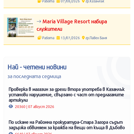
Работа
07/08/2026
гр.Казанлък
Maria Village Resort набира
служители
Работа
13/07/2026
гр.Павел Баня
Най - четени новини
за последната седмица
Проверка в магазин за дрехи втора употреба в Казанлък
установи нарушение, свързано с част от предлаганите
артикули
20360 | 07 август 2026
По искане на Районна прокуратура-Стара Загора съдът
задържа обвиняем за кражба на вещи от къща в Дъбово
6640 | 07 август 2026