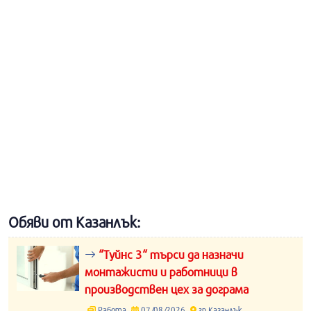
Обяви от Казанлък:
“Туйнс 3“ търси да назначи
монтажисти и работници в
производствен цех за дограма
Работа
07/08/2026
гр.Казанлък