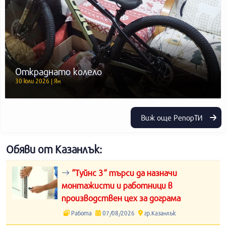
Откраднато колело
30 юли 2026 | Ян
Виж още РепорТИ
Обяви от Казанлък:
“Туйнс 3“ търси да назначи
монтажисти и работници в
производствен цех за дограма
Работа
07/08/2026
гр.Казанлък