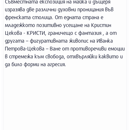
Съвместната експозиция на майка и дъщеря
изразява две различни духовни проницания във
френската столица. От едната страна е
младежкото позитивно усещане на Кристин
Цекова - КРИСТИ, граничещо с фантазия , а от
другата – фигуративната живопис на Иванка
Петрова-Цекова – Ване от противоречиви емоции
в стремежа към свобода, отхвърляйки каквито и
да било форми на агресия.