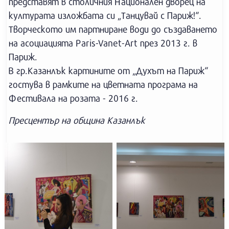
представят в столичния Национален дворец на
културата изложбата си „Танцувай с Париж!“.
Творческото им партниране води до създаването
на асоциацията Paris-Vanet-Art през 2013 г. в
Париж.
В гр.Казанлък картините от „Духът на Париж“
гостува в рамките на цветната програма на
Фестивала на розата - 2016 г.
Пресцентър на община Казанлък