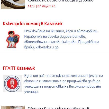
14:55 | 07 август 26
Kлючарска помощ в Казанлък
Отключване на жилища, каси и автомобили.
Изработка на всички видове битови,
автомобилни и касови ключове. Продажба на
брави, ключалки и др.
ПГЛПТ Казанлък
Една от най-престижните гимназии! Целта на
екипа на гимназията е да продължава да бъде
училище за подготовка на високомотивирани
ученици.
Община Казанлък се превръща в