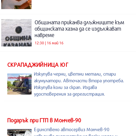
Общината приканва длъжниците към
общинската хазна да се издължават
навреме
12:30 | 16 май 16
СКРАПАДЖИЙНИЦА ЮГ
Изкупува черни, цветни метали, стари
акумулатори. Авточасти втора употреба.
Изкупува коли за скрап. Издава
удостоверения за дерегистрация.
Подарък при ГТП в Мончев-90
Единствено автосервиз Мончев-90