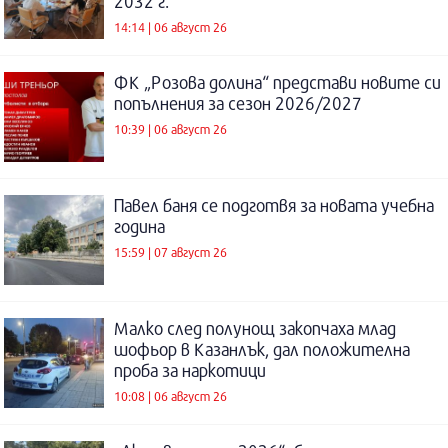
2032 г.
14:14 | 06 август 26
ФК „Розова долина“ представи новите си
попълнения за сезон 2026/2027
10:39 | 06 август 26
Павел баня се подготвя за новата учебна
година
15:59 | 07 август 26
Малко след полунощ закопчаха млад
шофьор в Казанлък, дал положителна
проба за наркотици
10:08 | 06 август 26