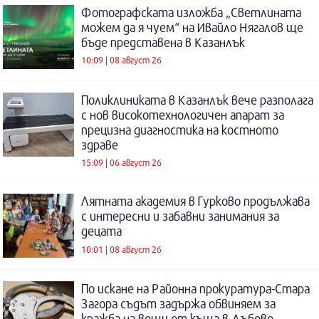
Фотографската изложба „Светлината
можем да я чуем“ на Ивайло Нягалов ще
бъде представена в Казанлък
10:09 | 08 август 26
Поликлиниката в Казанлък вече разполага
с нов високотехнологичен апарат за
прецизна диагностика на костното
здраве
15:09 | 06 август 26
Лятната академия в Гурково продължава
с интересни и забавни занимания за
децата
10:01 | 08 август 26
По искане на Районна прокуратура-Стара
Загора съдът задържа обвиняем за
кражба на вещи от къща в Дъбово