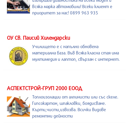
извършва диагностика на всеки модел и
всяка марка автомобили! Всеки клиент е
приоритет за нас! 0899 963 935
ОУ Св. Паисий Хилендарски
Училището е с напълно обновена
материална база. Във всяка класна стая има
мултимедия и лаптоп, свързан с интернет.
АСПЕКТСТРОЙ-ГРУП 2000 ЕООД
Топлоизолации от алпинисти или със скеле.
Гипсокартон, шпакловки, боядисване.
Кърти,чисти,извозва. Всички видове
ремонтни дейности