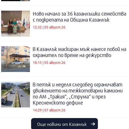
Ново начало за 36 казанлъшки семейства
с подкрепата на Община Казанлък
12:32 | 05 август 26
В Казанлък маскиран мъж нанесе побой на
охранител по време на дежурство
10:15 | 05 август 26
В петък и неделя следобед ограничават
движението на тежкотоварни камиони
по АМ „Тракия“, „Струма“ и през
Кресненското дефиле
14:29 | 07 август 26
Още новини от Казанлък