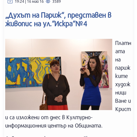
19:24 | 16 май 16
3589
„Духът на Париж“, представен в
живопис на ул.“Искра“№4
Платн
ата
на
париж
ките
худож
ници
Ване и
Крист
и са изложени от днес в Културно-
информационния център на Общината.