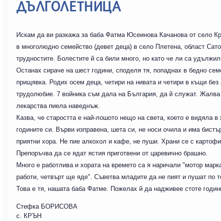
ДЪЛГОЛЕТНИЦА
Искам да ви разкажа за баба Фатма Юсеинова Качанова от село Крън
в многолюдно семейство (девет деца) в село Плетена, област Сато
трудностите. Болестите й са били много, но като че ли са удължил
Останах сираче на шест години, споделя тя, попаднах в бедно сем
прищявка. Родих осем деца, четири на нивата и четири в къщи без 
трудолюбие. 7 войника съм дала на България, да й служат. Жалва 
лекарства пиела наведнъж.
Казва, че старостта е най-лошото нещо на света, което е видяла в
годините си. Върви изправена, шета си, не носи очила и има бистъ
приятни хора. Не пие алкохол и кафе, не пуши. Храни се с картофи
Препоръчва да се ядат ястия приготвени от царевично брашно.
Много е работлива и хората на времето са я наричали "мотор марка"
работи, четвърт ще яде". Съветва младите да не пият и пушат по то
Това е тя, нашата баба Фатме. Пожелах й да надживее стоте годин
Стефка БОРИСОВА
с. КРЪН