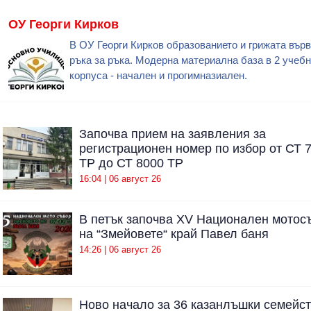
ОУ Георги Кирков
В ОУ Георги Кирков образованието и грижата вър
ръка за ръка. Модерна материална база в 2 учеб
корпуса - начален и прогимназиален.
Започва прием на заявления за
регистрационен номер по избор от СТ 
ТР до СТ 8000 ТР
16:04 | 06 август 26
В петък започва XV Национален мотос
на “Змейовете“ край Павел баня
14:26 | 06 август 26
Ново начало за 36 казанлъшки семейст