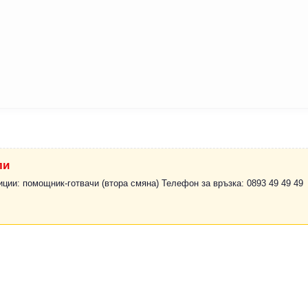
ли
иции: помощник-готвачи (втора смяна) Телефон за връзка: 0893 49 49 49