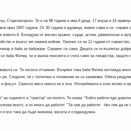
, Старозагорско. Тя е на 98 години и има 8 деца, 17 внуци и 14 правну
вча през 1907 година. От 30 години е вдовица, живее сама и се справя 
и живота й. Боледува от високо кръвно, сърце, астма, ревматизъм и артр
ейство и мъжът ми замина войник. Ожених се на 12 години от сиракство,
лекар и баба за бабуване. Справих се сама. Децата си ги възпитах добре
се баба Фатма, че е малка пенсията и стига само за лекарства, защото 
 живота си. Тя носела отчаяние. Въпреки това баба Фатма изглежда мног
р ум. Сподели, че с политика и телевизия не се занимава. Обича раздум
 и фасул. Свинско месо никога не е яла. Употребявала е козе мляко и я
 на ходенето и "трактор" на полето. Тя казва: "Който работи яде доволно
лкова много, а по много да работят. "За лев да работят - без лев да не 
и и все така да бъде жизнена, весела и сладкодумна.