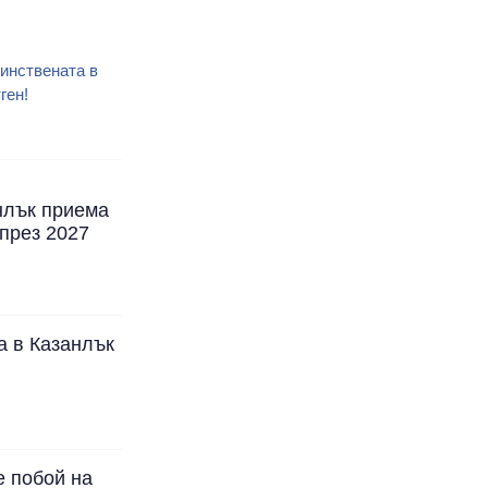
инствената в
ген!
нлък приема
през 2027
а в Казанлък
е побой на