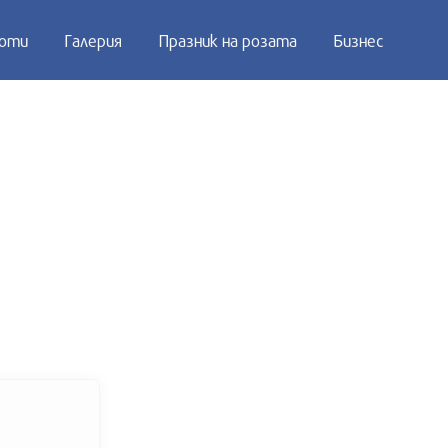
оти
Галерия
Празник на розата
Бизнес