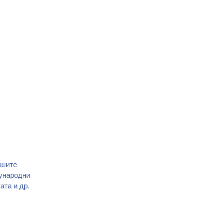
ашите
дународни
ата и др.