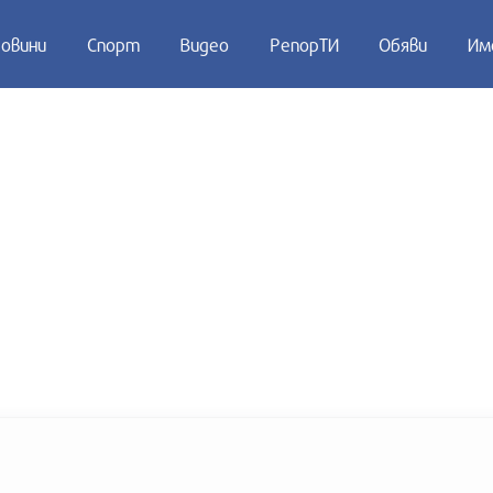
овини
Спорт
Видео
РепорТИ
Обяви
Им