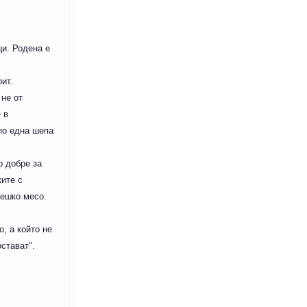
ци. Родена е
с
ит.
 не от
 в
по една шепа
о добре за
ките с
решко месо.
, а който не
остават".