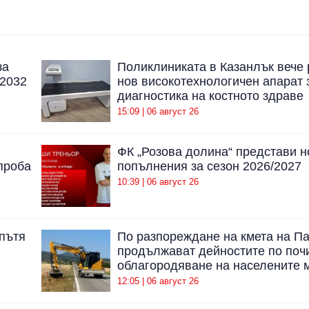
за
Поликлиниката в Казанлък вече 
 2032
нов високотехнологичен апарат 
диагностика на костното здраве
15:09 | 06 август 26
ФК „Розова долина“ представи н
проба
попълнения за сезон 2026/2027
10:39 | 06 август 26
 пътя
По разпореждане на кмета на П
продължават дейностите по поч
облагородяване на населените 
12:05 | 06 август 26