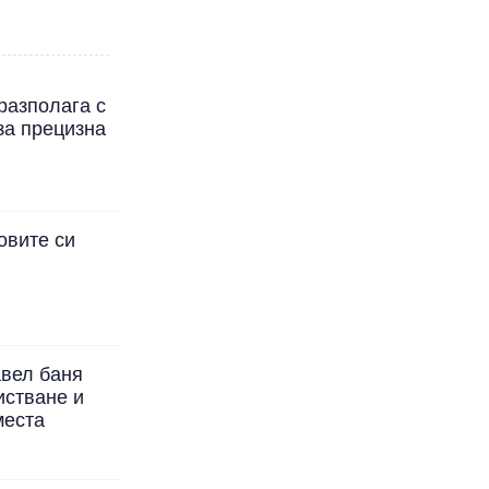
разполага с
за прецизна
овите си
авел баня
истване и
места