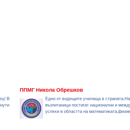
ППМГ Никола Обрешков
ец! В
Едно от водещите училища в страната.Н
инути
възпитаници постигат национални и меж
успехи в областта на математиката,физик