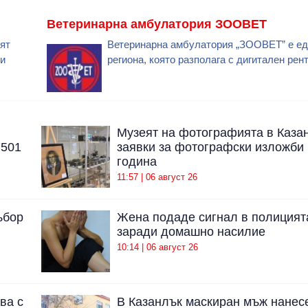
Ветеринарна амбулатория ЗООВЕТ
вят
Ветеринарна амбулатория „ЗООВЕТ” е ед
ни
региона, която разполага с дигитален рент
Музеят на фотографията в Каза
7501
заявки за фотографски изложби 
година
11:57 | 06 август 26
ъбор
Жена подаде сигнал в полицият
заради домашно насилие
10:14 | 06 август 26
ва с
В Казанлък маскиран мъж нанес